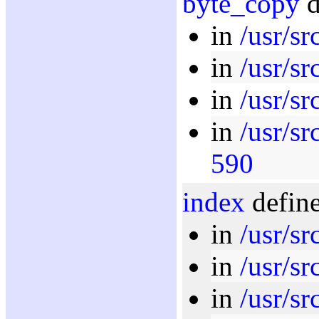
byte_copy
d
in
/usr/sr
in
/usr/s
in
/usr/sr
in
/usr/sr
590
index
define
in
/usr/sr
in
/usr/sr
in
/usr/sr