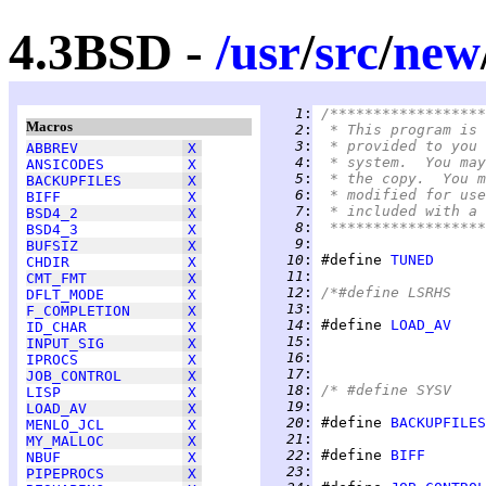
4.3BSD -
/
usr
/
src
/
new
   1
:
/******************
Macros
   2
:
 * This program is 
   3
:
 * provided to you 
ABBREV
X
   4
:
 * system.  You may
ANSICODES
X
   5
:
 * the copy.  You m
BACKUPFILES
X
   6
:
 * modified for use
BIFF
X
   7
:
 * included with a 
BSD4_2
X
   8
:
 ******************
BSD4_3
X
   9
:
BUFSIZ
X
  10
:
 #define 
TUNED
CHDIR
X
  11
:
CMT_FMT
X
  12
:
DFLT_MODE
X
  13
:
F_COMPLETION
X
  14
:
 #define 
LOAD_AV
ID_CHAR
X
  15
:
	
INPUT_SIG
X
  16
:
	
IPROCS
X
  17
:
JOB_CONTROL
X
  18
:
LISP
X
  19
:
LOAD_AV
X
  20
:
 #define 
BACKUPFILES
MENLO_JCL
X
  21
:
MY_MALLOC
X
  22
:
 #define 
BIFF
NBUF
X
  23
:
PIPEPROCS
X