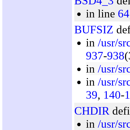
BSD4_3
def
in line
64
BUFSIZ
def
in
/usr/sr
937
-
938
(
in
/usr/sr
in
/usr/sr
39
,
140
-
CHDIR
defi
in
/usr/sr