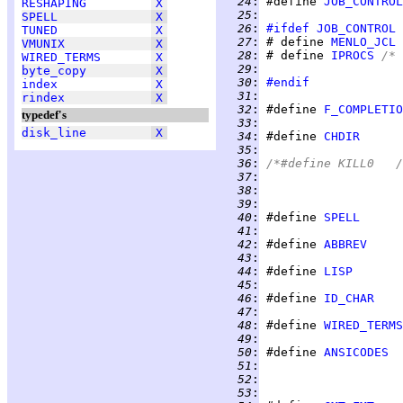
  24
:
 #define 
JOB_CONTROL
RESHAPING
X
  25
:
SPELL
X
  26
:
#ifdef
JOB_CONTROL
TUNED
X
  27
:
 #	define 
MENLO_JCL
VMUNIX
X
  28
:
 #	define 
IPROCS
/* 
WIRED_TERMS
X
  29
:
	
byte_copy
X
  30
:
#endif
index
X
  31
:
rindex
X
  32
:
 #define 
F_COMPLETIO
typedef's
  33
:
disk_line
X
  34
:
 #define 
CHDIR
  35
:
  36
:
/
  37
:
	
  38
:
	
  39
:
  40
:
 #define 
SPELL
  41
:
  42
:
 #define 
ABBREV
  43
:
  44
:
 #define 
LISP
  45
:
  46
:
 #define 
ID_CHAR
  47
:
  48
:
 #define 
WIRED_TERMS
  49
:
  50
:
 #define 
ANSICODES
  51
:
	
  52
:
	
  53
: