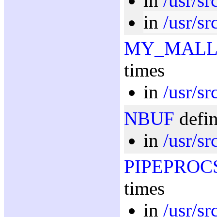
in
/usr/sr
in
/usr/sr
MY_MAL
times
in
/usr/s
NBUF
defin
in
/usr/sr
PIPEPROC
times
in
/usr/sr