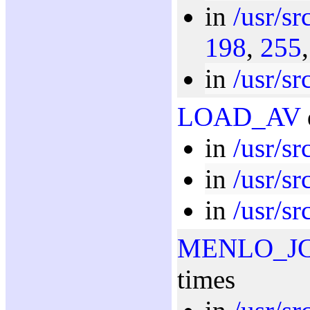
in
/usr/sr
198
,
255
in
/usr/sr
LOAD_AV
in
/usr/sr
in
/usr/sr
in
/usr/sr
MENLO_J
times