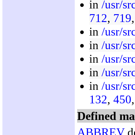
in
/usr/sr
712
,
719
in
/usr/sr
in
/usr/s
in
/usr/sr
in
/usr/sr
in
/usr/sr
132
,
450
Defined ma
ABBREV
de