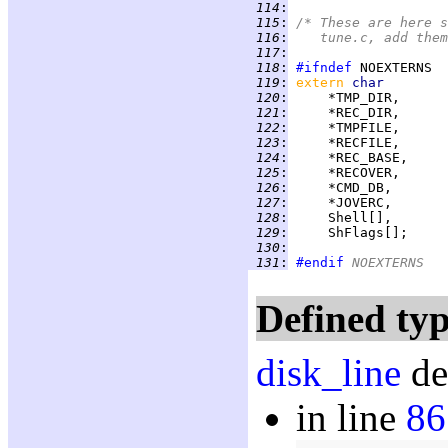
 114
:
 115
:
/* These are here s
 116
:
   tune.c, add them
 117
:
 118
:
#ifndef
 119
:
extern 
char
 120
:
 121
:
 122
:
 123
:
 124
:
 125
:
 126
:
 127
:
 128
:
 129
:
 130
:
 131
:
#endif
 NOEXTERNS
Defined typ
disk_line
de
in line
86