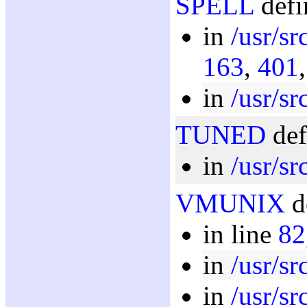
SPELL
defi
in
/usr/sr
163
,
401
in
/usr/sr
TUNED
def
in
/usr/sr
VMUNIX
d
in line
82
in
/usr/sr
in
/usr/sr