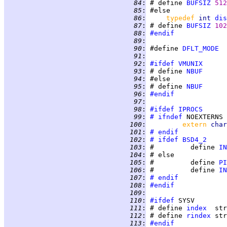
  84
:
 #	define 
BUFSIZ
512
  85
:
  86
:
typedef 
int 
dis
  87
:
 #	define 
BUFSIZ
102
  88
:
#endif
  89
:
  90
:
 #define 
DFLT_MODE
  91
:
  92
:
#ifdef
VMUNIX
  93
:
 #	define 
NBUF
  94
:
  95
:
 #	define 
NBUF
  96
:
#endif
  97
:
  98
:
#ifdef
IPROCS
  99
:
#	ifndef
 100
:
extern 
char
 101
:
#	endif
 102
:
#	ifdef
BSD4_2
 103
:
 #		define 
IN
 104
:
 105
:
 #		define 
PI
 106
:
 #		define 
IN
 107
:
#	endif
 108
:
#endif
 109
:
 110
:
#ifdef
 111
:
 #	define 
index
 112
:
 #	define 
rindex
 113
:
#endif