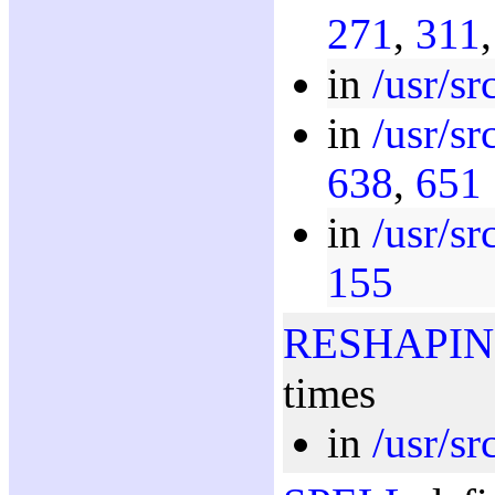
271
,
311
in
/usr/sr
in
/usr/sr
638
,
651
in
/usr/sr
155
RESHAPI
times
in
/usr/sr