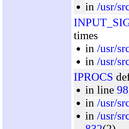
in
/usr/sr
INPUT_SI
times
in
/usr/sr
in
/usr/sr
IPROCS
def
in line
98
in
/usr/sr
in
/usr/s
832
(2)