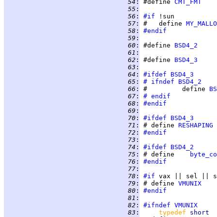
  54
:
 #define 
CMT_FMT
  55
:
  56
:
#if
  57
:
 #   define 
MY_MALLO
  58
:
#endif
  59
:
  60
:
 #define 
BSD4_2
  61
:
  62
:
 #define 
BSD4_3
  63
:
  64
:
#ifdef
BSD4_3
  65
:
#	ifndef
BSD4_2
  66
:
 #		define 
BS
  67
:
#	endif
  68
:
#endif
  69
:
  70
:
#ifdef
BSD4_3
  71
:
 #	define 
RESHAPING
  72
:
#endif
  73
:
  74
:
#ifdef
BSD4_2
  75
:
 #	define    
byte_co
  76
:
#endif
  77
:
  78
:
#if
  79
:
 #	define 
VMUNIX
  80
:
#endif
  81
:
  82
:
#ifndef
VMUNIX
  83
:
typedef 
short  