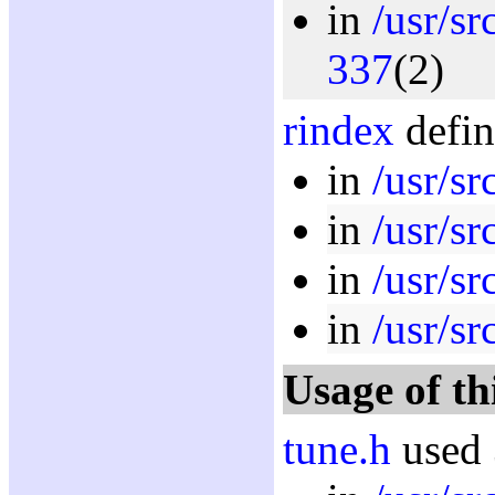
in
/usr/sr
337
(2)
rindex
defin
in
/usr/sr
in
/usr/sr
in
/usr/sr
in
/usr/sr
Usage of th
tune.h
used 