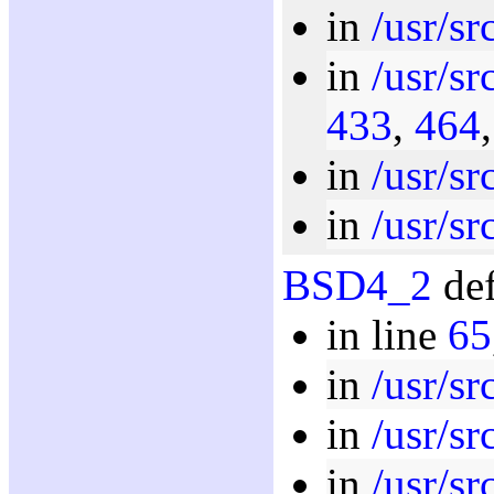
in
/usr/sr
in
/usr/sr
433
,
464
in
/usr/sr
in
/usr/sr
BSD4_2
def
in line
65
in
/usr/sr
in
/usr/sr
in
/usr/sr