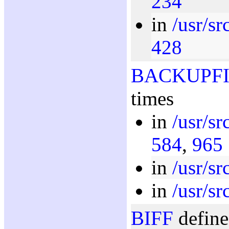
234
in
/usr/s
428
BACKUPFI
times
in
/usr/sr
584
,
965
in
/usr/sr
in
/usr/sr
BIFF
define