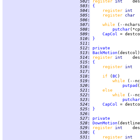
 502
:
register 
int    
 503
:
{
 504
:
register 
int   
 505
:
register 
char  
 506
:
 507
:
while 
(--nchars
 508
:
putchar
(*cp
 509
:
CapCol
 510
:
}
 511
:
 512
:
private
 513
:
BackMotion
 514
:
register 
int    
 515
:
{
 516
:
register 
int   
 517
:
 518
:
if 
(
BC
 519
:
while 
(--nc
 520
:
putpad
(
 521
:
else
 522
:
while 
(--nc
 523
:
putchar
 524
:
CapCol
 525
:
}
 526
:
 527
:
private
 528
:
DownMotion
 529
:
register 
int    
 530
:
{
 531
:
register 
int   