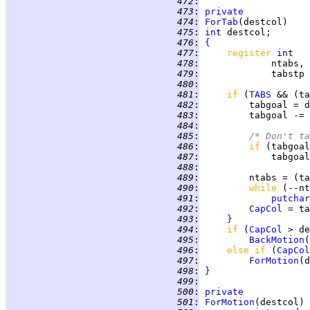
 472
:
 473
:
private
 474
:
ForTab
 475
:
int 
 476
:
{
 477
:
register 
int   
 478
:
 479
:
             tabstp 
 480
:
 481
:
if 
(
TABS
 && (ta
 482
:
         tabgoal = d
 483
:
 484
:
 485
:
/* Don't ta
 486
:
if 
(tabgoal
 487
:
 488
:
 489
:
         ntabs = (ta
 490
:
while 
(--nt
 491
:
putchar
 492
:
CapCol
 493
:
}
 494
:
if 
(
CapCol
 495
:
BackMotion
 496
:
else if 
(
CapCol
 497
:
ForMotion
 498
:
}
 499
:
 500
:
private
 501
:
ForMotion