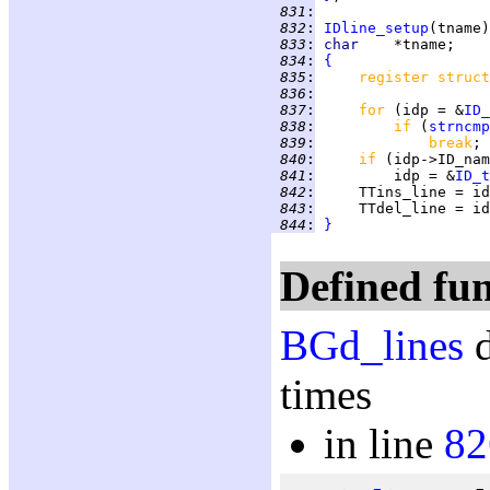
 831
:
 832
:
IDline_setup
 833
:
char    
 834
:
{
 835
:
register struct
 836
:
 837
:
for 
(idp = &
ID_
 838
:
if 
(
strncmp
 839
:
break
 840
:
if 
(idp->ID_nam
 841
:
         idp = &
ID_t
 842
:
 843
:
 844
:
}
Defined fun
BGd_lines
d
times
in line
82