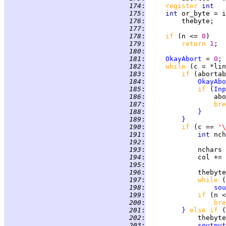
 174
:
register 
int   
 175
:
int 
or_byte = i
 176
:
 177
:
 178
:
if 
(n <= 
0
 179
:
return 
1
 180
:
 181
:
OkayAbort
 = 
0
 182
:
while 
(c = *lin
 183
:
if 
(abortab
 184
:
OkayAbo
 185
:
if 
(
Inp
 186
:
                 abo
 187
:
bre
 188
:
}
 189
:
}
 190
:
if 
(c == 
'\
 191
:
int 
 192
:
 193
:
             nchars 
 194
:
 195
:
 196
:
             thebyte
 197
:
while 
 198
:
sou
 199
:
if 
(n <
 200
:
bre
 201
:
}
else if 
(
 202
:
             thebyte
 203
:
soutput