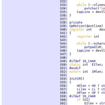
 532
:
 533
:
while 
(--nlines
 534
:
putchar
(
'\n
 535
:
CapLine
 536
:
}
 537
:
 538
:
private
 539
:
UpMotion
 540
:
register 
int    
 541
:
{
 542
:
register 
int   
 543
:
 544
:
while 
(--nchars
 545
:
putpad
(
UP
, 
 546
:
CapLine
 547
:
}
 548
:
 549
:
#ifdef
ID_CHAR
 550
:
static 
int  
EIlen
 551
:
#endif
 552
:
extern 
int  
IMlen
 553
:
 554
:
InitCM
 555
:
{
 556
:
HOlen
 = 
HO
 ? 
st
 557
:
LLlen
 = 
LL
 ? 
st
 558
:
UPlen
 = 
UP
 ? 
st
 559
:
#ifdef
ID_CHAR
 560
:
if 
(
EI
 561
:
EIlen
 = 
str