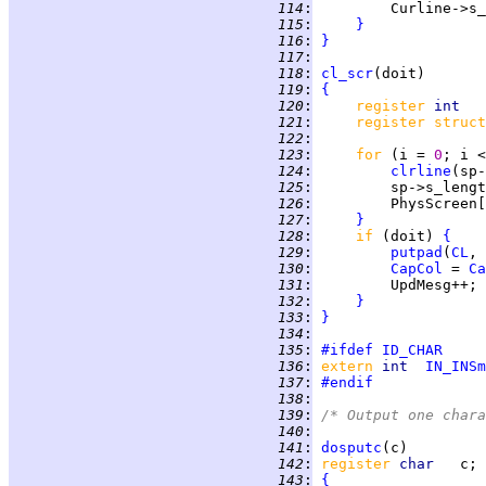
 114
:
         Curline->s_
 115
:
}
 116
:
}
 117
:
 118
:
cl_scr
 119
:
{
 120
:
register 
int   
 121
:
register struct
 122
:
 123
:
for 
(i = 
0
; i <
 124
:
clrline
 125
:
 126
:
         PhysScreen[
 127
:
}
 128
:
if 
(doit) 
{
 129
:
putpad
(
CL
, 
 130
:
CapCol
 = 
Ca
 131
:
 132
:
}
 133
:
}
 134
:
 135
:
#ifdef
ID_CHAR
 136
:
extern 
int  
IN_INSm
 137
:
#endif
 138
:
 139
:
/* Output one chara
 140
:
 141
:
dosputc
 142
:
register 
char   
 143
:
{