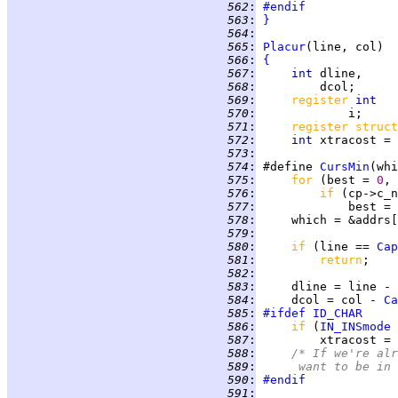
 562
:
#endif
 563
:
}
 564
:
 565
:
Placur
 566
:
{
 567
:
int 
dline,     
 568
:
         dcol;      
 569
:
register 
int   
 570
:
 571
:
register struct
 572
:
int 
xtracost = 
 573
:
 574
:
 #define 
CursMin
 575
:
for 
(best = 
0
, 
 576
:
if 
 577
:
 578
:
 579
:
 580
:
if 
(line == 
Cap
 581
:
return
;    
 582
:
 583
:
     dline = line - 
 584
:
     dcol = col - 
Ca
 585
:
#ifdef
ID_CHAR
 586
:
if 
(
IN_INSmode
 
 587
:
         xtracost = 
 588
:
/* If we're alr
 589
:
	   want to be in
 590
:
#endif
 591
: