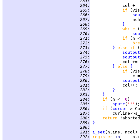
 263
:
 264
:
 265
:
if 
(vis
 266
:
sou
 267
:
 268
:
}
 269
:
while 
(
 270
:
sou
 271
:
if 
(n <
 272
:
bre
 273
:
}
else if 
(
 274
:
soutput
 275
:
soutput
 276
:
             col += 
 277
:
}
else 
{
 278
:
if 
(vis
 279
:
                 c =
 280
:
soutput
 281
:
 282
:
}
 283
:
}
 284
:
if 
(n <= 
0
 285
:
sputc
(
'!'
 286
:
if 
(
cursor
 287
:
         Curline->s_
 288
:
return 
!aborted
 289
:
}
 290
:
 291
:
i_set
 292
:
register 
int    