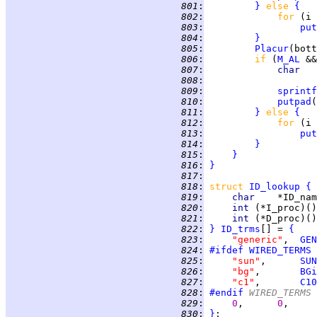
 801
:
}
else 
{
 802
:
for 
(i 
 803
:
put
 804
:
}
 805
:
Placur
(bott
 806
:
if 
(
M_AL
 &&
 807
:
char   
 808
:
 809
:
sprintf
 810
:
putpad
(
 811
:
}
else 
{
 812
:
for 
(i 
 813
:
put
 814
:
}
 815
:
}
 816
:
}
 817
:
 818
:
struct 
ID_lookup
{
 819
:
char    
 820
:
int 
(*I_proc)()
 821
:
int 
(*D_proc)()
 822
:
}
ID_trms
[] = 
{
 823
:
"generic"
,  
GEN
 824
:
#ifdef
WIRED_TERMS
 825
:
"sun"
,      
SUN
 826
:
"bg"
,       
BGi
 827
:
"c1"
,       
C10
 828
:
#endif
 WIRED_TERMS
 829
:
0
,      
0
,     
 830
:
}