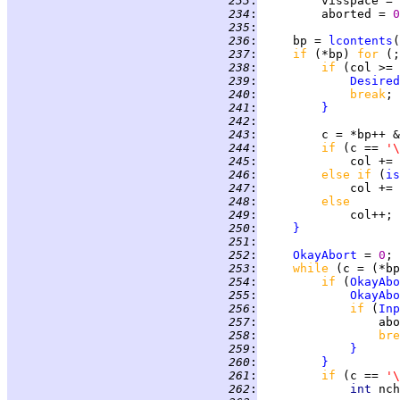
 233
:
         visspace = 
 234
:
         aborted = 
0
 235
:
 236
:
     bp = 
lcontents
(
 237
:
if 
(*bp) 
for 
(;
 238
:
if 
(col >= 
 239
:
Desired
 240
:
break
 241
:
}
 242
:
 243
:
         c = *bp++ &
 244
:
if 
(c == 
'\
 245
:
             col += 
 246
:
else if 
(
is
 247
:
             col += 
 248
:
else
 249
:
 250
:
}
 251
:
 252
:
OkayAbort
 = 
0
 253
:
while 
(c = (*bp
 254
:
if 
(
OkayAbo
 255
:
OkayAbo
 256
:
if 
(
Inp
 257
:
                 abo
 258
:
bre
 259
:
}
 260
:
}
 261
:
if 
(c == 
'\
 262
:
int 
nch