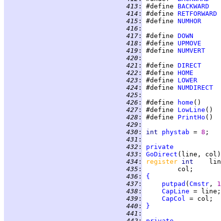
 413
:
 #define 
BACKWARD
 414
:
 #define 
RETFORWARD
 415
:
 #define 
NUMHOR
 416
:
 417
:
 #define 
DOWN
 418
:
 #define 
UPMOVE
 419
:
 #define 
NUMVERT
 420
:
 421
:
 #define 
DIRECT
 422
:
 #define 
HOME
 423
:
 #define 
LOWER
 424
:
 #define 
NUMDIRECT
 425
:
 426
:
 #define 
home
()     
 427
:
 #define 
LowLine
()  
 428
:
 #define 
PrintHo
()  
 429
:
 430
:
int 
phystab
 = 
8
 431
:
 432
:
private
 433
:
GoDirect
 434
:
register 
int    
 435
:
 436
:
{
 437
:
putpad
(
Cmstr
, 
1
 438
:
CapLine
 439
:
CapCol
 440
:
}
 441
:
 442
:
private