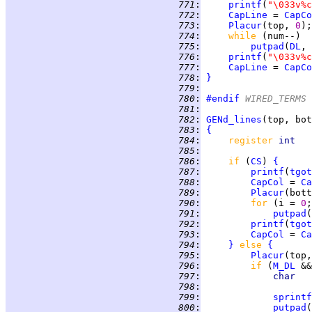
 771
:
printf
(
"\033v%c
 772
:
CapLine
 = 
CapCo
 773
:
Placur
(top, 
0
 774
:
while 
 775
:
putpad
(
DL
, 
 776
:
printf
(
"\033v%c
 777
:
CapLine
 = 
CapCo
 778
:
}
 779
:
 780
:
#endif
 WIRED_TERMS
 781
:
 782
:
GENd_lines
 783
:
{
 784
:
register 
int   
 785
:
 786
:
if 
(
CS
) 
{
 787
:
printf
(
tgot
 788
:
CapCol
 = 
Ca
 789
:
Placur
(bott
 790
:
for 
(i = 
0
 791
:
putpad
(
 792
:
printf
(
tgot
 793
:
CapCol
 = 
Ca
 794
:
}
else 
{
 795
:
Placur
(top,
 796
:
if 
(
M_DL
 &&
 797
:
char   
 798
:
 799
:
sprintf
 800
:
putpad
(