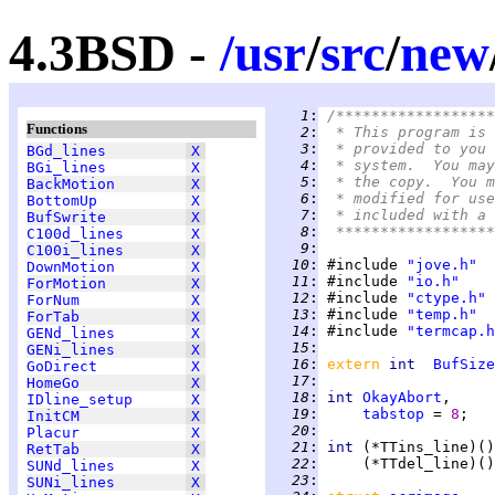
4.3BSD -
/
usr
/
src
/
new
   1
:
/******************
Functions
   2
:
 * This program is 
   3
:
 * provided to you 
BGd_lines
X
   4
:
 * system.  You may
BGi_lines
X
   5
:
 * the copy.  You m
BackMotion
X
   6
:
 * modified for use
BottomUp
X
   7
:
 * included with a 
BufSwrite
X
   8
:
 ******************
C100d_lines
X
   9
:
C100i_lines
X
  10
:
 #include 
"jove.h"
DownMotion
X
  11
:
 #include 
"io.h"
ForMotion
X
  12
:
 #include 
"ctype.h"
ForNum
X
  13
:
 #include 
"temp.h"
ForTab
X
  14
:
 #include 
"termcap.h
GENd_lines
X
  15
:
GENi_lines
X
  16
:
extern 
int  
BufSize
GoDirect
X
  17
:
HomeGo
X
  18
:
int 
OkayAbort
IDline_setup
X
  19
:
tabstop
 = 
8
InitCM
X
  20
:
Placur
X
  21
:
int 
RetTab
X
  22
:
SUNd_lines
X
  23
:
SUNi_lines
X