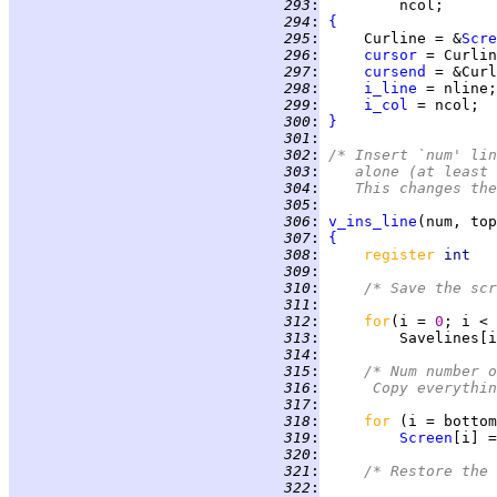
 293
:
 294
:
{
 295
:
     Curline = &
Scre
 296
:
cursor
 297
:
cursend
 = &Curl
 298
:
i_line
 299
:
i_col
 300
:
}
 301
:
 302
:
/* Insert `num' lin
 303
:
   alone (at least 
 304
:
   This changes the
 305
:
 306
:
v_ins_line
 307
:
{
 308
:
register 
int   
 309
:
 310
:
/* Save the scr
 311
:
 312
:
for
(i = 
0
 313
:
         Savelines[i
 314
:
 315
:
/* Num number o
 316
:
	   Copy everythi
 317
:
 318
:
for 
(i = bottom
 319
:
Screen
[i] =
 320
:
 321
:
/* Restore the 
 322
: