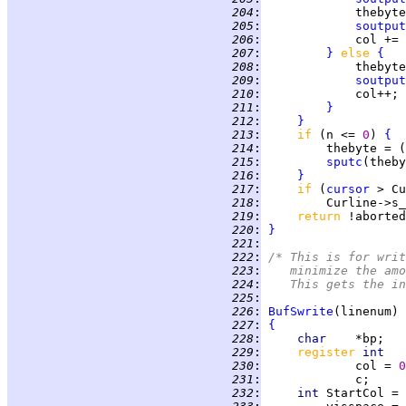
 204
:
             thebyte
 205
:
soutput
 206
:
             col += 
 207
:
}
else 
{
 208
:
 209
:
soutput
 210
:
 211
:
}
 212
:
}
 213
:
if 
(n <= 
0
) 
{
 214
:
         thebyte = (
 215
:
sputc
 216
:
}
 217
:
if 
(
cursor
 218
:
         Curline->s_
 219
:
return 
 220
:
}
 221
:
 222
:
/* This is for writ
 223
:
   minimize the amo
 224
:
   This gets the in
 225
:
 226
:
BufSwrite
 227
:
{
 228
:
char    
 229
:
register 
int   
 230
:
             col = 
0
 231
:
 232
:
int 
StartCol = 