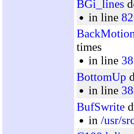
BGi_lines
d
in line
82
BackMotio
times
in line
38
BottomUp
d
in line
38
BufSwrite
d
in
/usr/sr