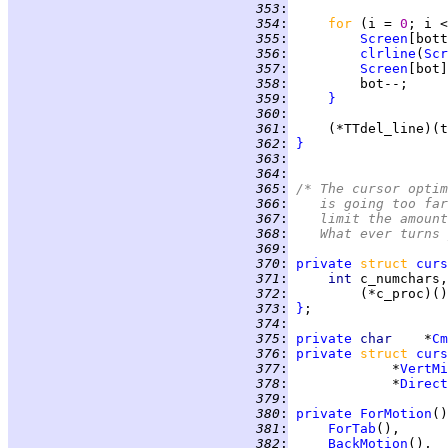
 353
:
 354
:
for 
(i = 
0
; i <
 355
:
Screen
 356
:
clrline
(
Scr
 357
:
Screen
[bot]
 358
:
 359
:
}
 360
:
 361
:
 362
:
}
 363
:
 364
:
 365
:
/* The cursor optim
 366
:
   is going too far
 367
:
   limit the amount
 368
:
   What ever turns 
 369
:
 370
:
private
struct 
curs
 371
:
int 
 372
:
 373
:
}
 374
:
 375
:
private
char    
*
Cm
 376
:
private
struct 
curs
 377
:
             *
VertMi
 378
:
             *
Direct
 379
:
 380
:
private
ForMotion
 381
:
ForTab
 382
:
BackMotion