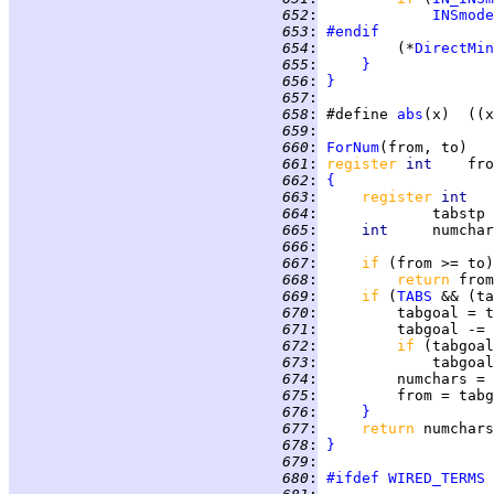
 652
:
INSmode
 653
:
#endif
 654
:
         (*
DirectMin
 655
:
}
 656
:
}
 657
:
 658
:
 #define 
abs
(x)  ((x
 659
:
 660
:
ForNum
 661
:
register 
int    
 662
:
{
 663
:
register 
int   
 664
:
             tabstp 
 665
:
int     
numchar
 666
:
 667
:
if 
 668
:
return 
 669
:
if 
(
TABS
 && (ta
 670
:
         tabgoal = t
 671
:
 672
:
if 
(tabgoal
 673
:
 674
:
         numchars = 
 675
:
 676
:
}
 677
:
return 
numchars
 678
:
}
 679
:
 680
:
#ifdef
WIRED_TERMS