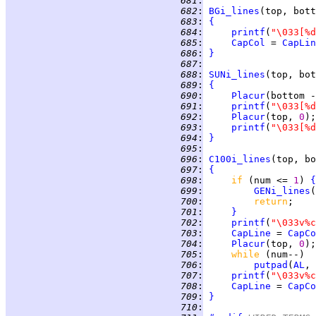
 681
:
 682
:
BGi_lines
 683
:
{
 684
:
printf
(
"\033[%d
 685
:
CapCol
 = 
CapLin
 686
:
}
 687
:
 688
:
SUNi_lines
 689
:
{
 690
:
Placur
(bottom -
 691
:
printf
(
"\033[%d
 692
:
Placur
(top, 
0
 693
:
printf
(
"\033[%d
 694
:
}
 695
:
 696
:
C100i_lines
 697
:
{
 698
:
if 
(num <= 
1
) 
{
 699
:
GENi_lines
 700
:
return
 701
:
}
 702
:
printf
(
"\033v%c
 703
:
CapLine
 = 
CapCo
 704
:
Placur
(top, 
0
 705
:
while 
 706
:
putpad
(
AL
, 
 707
:
printf
(
"\033v%c
 708
:
CapLine
 = 
CapCo
 709
:
}
 710
: