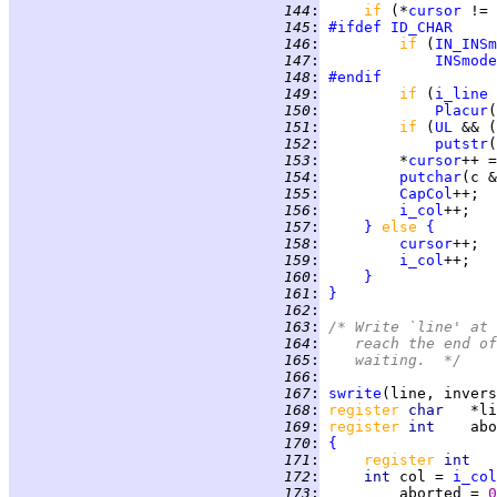
 144
:
if 
(*
cursor
 != 
 145
:
#ifdef
ID_CHAR
 146
:
if 
(
IN_INSm
 147
:
INSmode
 148
:
#endif
 149
:
if 
(
i_line
 
 150
:
Placur
(
 151
:
if 
(
UL
 && (
 152
:
putstr
(
 153
:
         *
cursor
 154
:
putchar
(c &
 155
:
CapCol
 156
:
i_col
 157
:
}
else 
{
 158
:
cursor
 159
:
i_col
 160
:
}
 161
:
}
 162
:
 163
:
/* Write `line' at 
 164
:
   reach the end of
 165
:
   waiting.  */
 166
:
 167
:
swrite
 168
:
register 
char   
 169
:
register 
int    
 170
:
{
 171
:
register 
int   
 172
:
int 
col = 
i_col
 173
:
         aborted = 
0