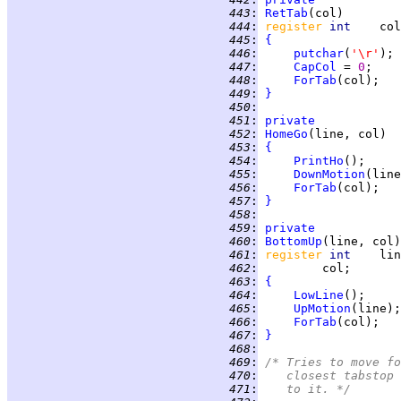
 443
:
RetTab
 444
:
register 
int    
 445
:
{
 446
:
putchar
(
'\r'
 447
:
CapCol
 = 
0
 448
:
ForTab
 449
:
}
 450
:
 451
:
private
 452
:
HomeGo
 453
:
{
 454
:
PrintHo
 455
:
DownMotion
 456
:
ForTab
 457
:
}
 458
:
 459
:
private
 460
:
BottomUp
 461
:
register 
int    
 462
:
 463
:
{
 464
:
LowLine
 465
:
UpMotion
 466
:
ForTab
 467
:
}
 468
:
 469
:
/* Tries to move fo
 470
:
   closest tabstop 
 471
:
   to it. */