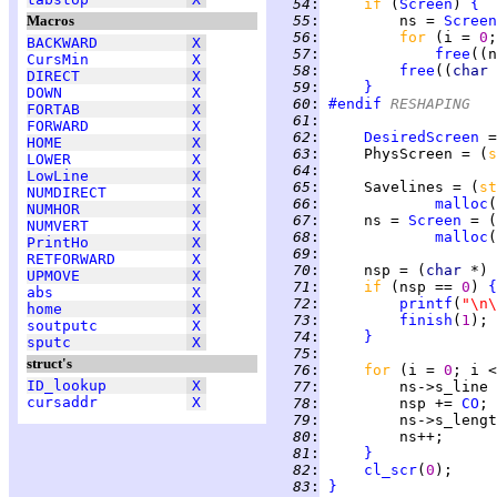
  54
:
if 
(
Screen
) 
{
Macros
  55
:
         ns = 
Screen
  56
:
for 
(i = 
0
;
BACKWARD
X
  57
:
free
CursMin
X
  58
:
free
((
char 
DIRECT
X
  59
:
}
DOWN
X
  60
:
#endif
 RESHAPING
FORTAB
X
  61
:
FORWARD
X
  62
:
DesiredScreen
 =
HOME
X
  63
:
     PhysScreen = (
s
LOWER
X
  64
:
LowLine
X
  65
:
     Savelines = (
st
NUMDIRECT
X
  66
:
malloc
(
NUMHOR
X
  67
:
     ns = 
Screen
 = (
NUMVERT
X
  68
:
malloc
(
PrintHo
X
  69
:
RETFORWARD
X
  70
:
     nsp = (
char 
*) 
UPMOVE
X
  71
:
if 
(nsp == 
0
) 
{
abs
X
  72
:
printf
(
"\n\
home
X
  73
:
finish
(
1
soutputc
X
  74
:
}
sputc
X
  75
:
struct's
  76
:
for 
(i = 
0
; i <
ID_lookup
X
  77
:
cursaddr
X
  78
:
         nsp += 
CO
  79
:
         ns->s_lengt
  80
:
  81
:
}
  82
:
cl_scr
(
0
  83
:
}