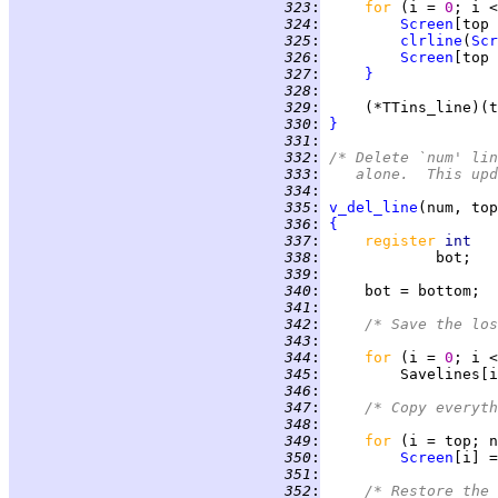
 323
:
for 
(i = 
0
; i <
 324
:
Screen
 325
:
clrline
(
Scr
 326
:
Screen
[top 
 327
:
}
 328
:
 329
:
 330
:
}
 331
:
 332
:
/* Delete `num' lin
 333
:
   alone.  This upd
 334
:
 335
:
v_del_line
 336
:
{
 337
:
register 
int   
 338
:
 339
:
 340
:
 341
:
 342
:
/* Save the lo
 343
:
 344
:
for 
(i = 
0
 345
:
         Savelines[i
 346
:
 347
:
/* Copy everyth
 348
:
 349
:
for 
 350
:
Screen
[i] =
 351
:
 352
:
/* Restore the 