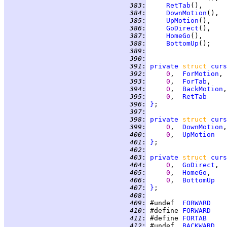
 383
:
RetTab
 384
:
DownMotion
 385
:
UpMotion
 386
:
GoDirect
 387
:
HomeGo
 388
:
BottomUp
 389
:
 390
:
 391
:
private
struct 
curs
 392
:
0
,  
ForMotion
 393
:
0
,  
ForTab
 394
:
0
,  
BackMotion
 395
:
0
,  
RetTab
 396
:
}
 397
:
 398
:
private
struct 
curs
 399
:
0
,  
DownMotion
 400
:
0
,  
UpMotion
 401
:
}
 402
:
 403
:
private
struct 
curs
 404
:
0
,  
GoDirect
 405
:
0
,  
HomeGo
 406
:
0
,  
BottomUp
 407
:
}
 408
:
 409
:
 #undef  
FORWARD
 410
:
 #define 
FORWARD
 411
:
 #define 
FORTAB
 412
:
 #undef  
BACKWARD