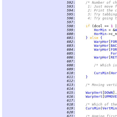
 592
:
/* Number of ch
 593
:
	   1: Just move 
 594
:
	   2: Print the 
 595
:
	   3: Try tabbin
 596
:
	   4: Try going 
 597
:
 598
:
if 
(dcol == 
1 
|
 599
:
HorMin
 = &
W
 600
:
HorMin
 601
:
}
else 
{
 602
:
WarpHor
[
FOR
 603
:
WarpHor
[
BAC
 604
:
WarpHor
[
FOR
 605
:
For
 606
:
WarpHor
[
RET
 607
:
 608
:
/* Which is
 609
:
 610
:
CursMin
(
Hor
 611
:
}
 612
:
 613
:
/* Moving verti
 614
:
 615
:
WarpVert
[
DOWN
].
 616
:
WarpVert
[
UPMOVE
 617
:
 618
:
/* Which of the
 619
:
CursMin
(
VertMin
 620
:
 621
:
/* Homing first