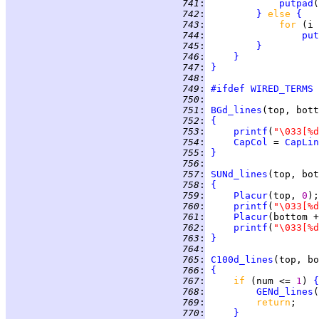
 741
:
putpad
(
 742
:
}
else 
{
 743
:
for 
(i 
 744
:
put
 745
:
}
 746
:
}
 747
:
}
 748
:
 749
:
#ifdef
WIRED_TERMS
 750
:
 751
:
BGd_lines
 752
:
{
 753
:
printf
(
"\033[%d
 754
:
CapCol
 = 
CapLin
 755
:
}
 756
:
 757
:
SUNd_lines
 758
:
{
 759
:
Placur
(top, 
0
 760
:
printf
(
"\033[%d
 761
:
Placur
(bottom +
 762
:
printf
(
"\033[%d
 763
:
}
 764
:
 765
:
C100d_lines
 766
:
{
 767
:
if 
(num <= 
1
) 
{
 768
:
GENd_lines
 769
:
return
 770
:
}