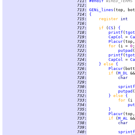
 711
:
#endif
 WIRED_TERMS
 712
:
 713
:
GENi_lines
 714
:
{
 715
:
register 
int   
 716
:
 717
:
if 
(
CS
) 
{
 718
:
printf
(
tgot
 719
:
CapCol
 = 
Ca
 720
:
Placur
(top,
 721
:
for 
(i = 
0
 722
:
putpad
(
 723
:
printf
(
tgot
 724
:
CapCol
 = 
Ca
 725
:
}
else 
{
 726
:
Placur
(bott
 727
:
if 
(
M_DL
 &&
 728
:
char   
 729
:
 730
:
sprintf
 731
:
putpad
(
 732
:
}
else 
{
 733
:
for 
(i 
 734
:
put
 735
:
}
 736
:
Placur
(top,
 737
:
if 
(
M_AL
 &&
 738
:
char   
 739
:
 740
:
sprintf