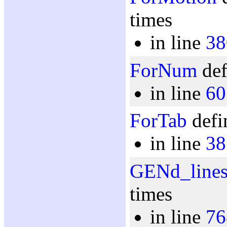
times
in line
38
ForNum
def
in line
60
ForTab
defi
in line
38
GENd_line
times
in line
76