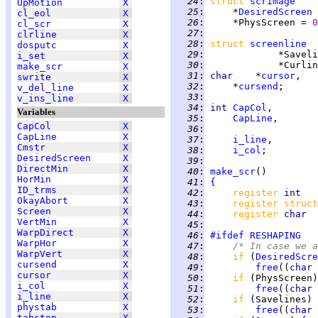
  24
:
struct 
scrimage
UpMotion
X
  25
:
     *
DesiredScreen
 
cl_eol
X
  26
:
     *PhysScreen = 
0
cl_scr
X
  27
:
clrline
X
  28
:
struct 
screenline
  
dosputc
X
  29
:
             *Saveli
i_set
X
  30
:
             *Curlin
make_scr
X
  31
:
char    
*
cursor
,   
swrite
X
  32
:
     *
cursend
v_del_line
X
  33
:
v_ins_line
X
  34
:
int 
CapCol
Variables
  35
:
CapLine
CapCol
X
  36
:
CapLine
X
  37
:
i_line
Cmstr
X
  38
:
i_col
DesiredScreen
X
  39
:
DirectMin
X
  40
:
make_scr
HorMin
X
  41
:
{
ID_trms
X
  42
:
register 
int   
OkayAbort
X
  43
:
register struct
Screen
X
  44
:
register 
char  
VertMin
X
  45
:
WarpDirect
X
  46
:
#ifdef
RESHAPING
WarpHor
X
  47
:
/* In case we a
WarpVert
X
  48
:
if 
(
DesiredScre
cursend
X
  49
:
free
((
char 
cursor
X
  50
:
if 
i_col
X
  51
:
free
((
char 
i_line
X
  52
:
if 
phystab
X
  53
:
free
((
char 
tabstop
X