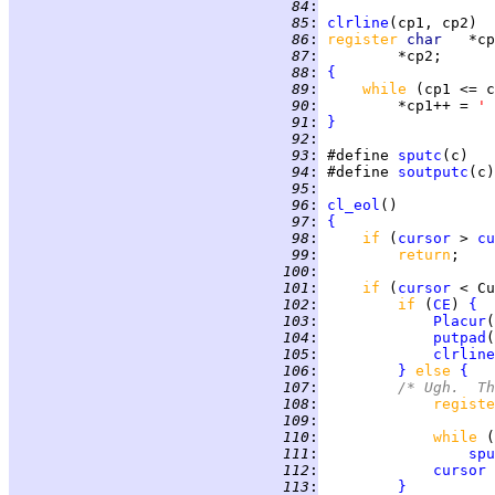
  84
:
  85
:
clrline
  86
:
register 
char   
  87
:
  88
:
{
  89
:
while 
  90
:
         *cp1++ = 
' 
  91
:
}
  92
:
  93
:
 #define 
sputc
(c)   
  94
:
 #define 
soutputc
(c)
  95
:
  96
:
cl_eol
  97
:
{
  98
:
if 
(
cursor
 > 
cu
  99
:
return
 100
:
 101
:
if 
(
cursor
 < Cu
 102
:
if 
(
CE
) 
{
 103
:
Placur
(
 104
:
putpad
(
 105
:
clrline
 106
:
}
else 
{
 107
:
/* Ugh.  Th
 108
:
registe
 109
:
 110
:
while 
(
 111
:
spu
 112
:
cursor
 113
:
}