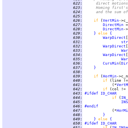
 622
:
	   direct motion
 623
:
	   Homing first'
 624
:
	   and the sum o
 625
:
 626
:
if 
(
VertMin
->c_
 627
:
DirectMin
 =
 628
:
DirectMin
->
 629
:
}
else 
{
 630
:
WarpDirect
[
 631
:
str
 632
:
WarpDirect
[
 633
:
War
 634
:
WarpDirect
[
 635
:
War
 636
:
CursMin
(
Dir
 637
:
}
 638
:
 639
:
if 
(
HorMin
->c_n
 640
:
if 
(line !=
 641
:
             (*
VertM
 642
:
if 
(col != 
 643
:
#ifdef
ID_CHAR
 644
:
if 
(
IN_
 645
:
INS
 646
:
#endif
 647
:
             (*
HorMi
 648
:
}
 649
:
}
else 
{
 650
:
#ifdef
ID_CHAR
 651
:
if 
(
IN_INSm