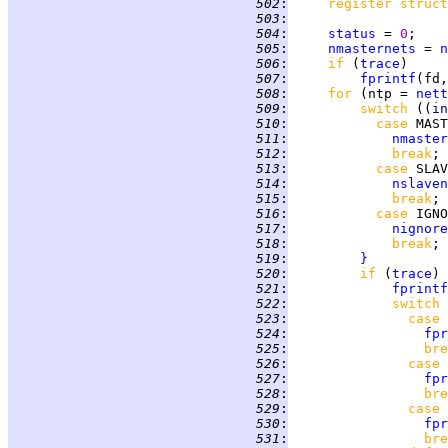
 502
:
register struct
 503
:
 504
:
status
 = 
0
 505
:
nmasternets
 = 
n
 506
:
if 
(
trace
 507
:
fprintf
(fd,
 508
:
for 
(ntp = 
nett
 509
:
switch 
((
in
 510
:
case 
MAST
 511
:
nmaster
 512
:
break
 513
:
case 
SLAV
 514
:
nslaven
 515
:
break
 516
:
case 
IGNO
 517
:
nignore
 518
:
break
 519
:
}
 520
:
if 
(
trace
) 
 521
:
fprintf
 522
:
switch 
 523
:
case 
 524
:
fpr
 525
:
bre
 526
:
case 
 527
:
fpr
 528
:
bre
 529
:
case 
 530
:
fpr
 531
:
bre