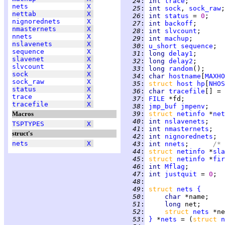
  24
:
int 
trace
nets
X
  25
:
int 
sock
, 
sock_raw
nettab
X
  26
:
int 
status
 = 
0
nignorednets
X
  27
:
int 
backoff
nmasternets
X
  28
:
int 
slvcount
;      
nnets
X
  29
:
int 
machup
nslavenets
X
  30
:
u_short
sequence
;  
sequence
X
  31
:
long 
delay1
slavenet
X
  32
:
long 
delay2
slvcount
X
  33
:
long 
random
sock
X
  34
:
char 
hostname
[
MAXHO
sock_raw
X
  35
:
struct 
host
hp
[
NHOS
status
X
  36
:
char 
tracefile
[] = 
trace
X
  37
:
FILE
tracefile
X
  38
:
jmp_buf
jmpenv
Macros
  39
:
struct 
netinfo
 *
net
  40
:
int 
nslavenets
;    
TSPTYPES
X
  41
:
int 
nmasternets
;   
struct's
  42
:
int 
nignorednets
;  
nets
X
  43
:
int 
nnets
;      
/* 
  44
:
struct 
netinfo
 *
sla
  45
:
struct 
netinfo
 *
fir
  46
:
int 
Mflag
  47
:
int 
justquit
 = 
0
  48
:
  49
:
struct 
nets
{
  50
:
char 
  51
:
long 
  52
:
struct 
nets
  53
:
}
 *
nets
 = (
struct 
n