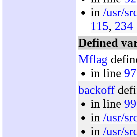
in
/usr/sr
115
,
234
Defined var
Mflag
defin
in line
97
backoff
defi
in line
99
in
/usr/sr
in
/usr/sr