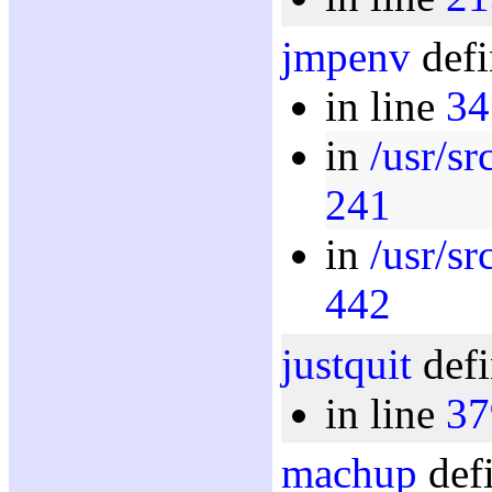
jmpenv
defi
in line
34
in
/usr/sr
241
in
/usr/sr
442
justquit
defi
in line
37
machup
defi