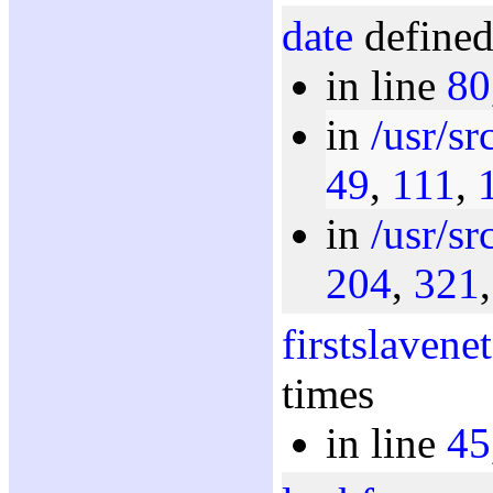
date
defined
in line
80
in
/usr/sr
49
,
111
,
in
/usr/sr
204
,
321
firstslavenet
times
in line
45