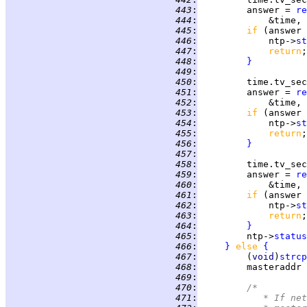
 443
:
         answer = 
re
 444
:
             &time, 
 445
:
if 
(answer 
 446
:
             ntp->
st
 447
:
return
 448
:
}
 449
:
 450
:
         time.tv_sec
 451
:
         answer = 
re
 452
:
             &time, 
 453
:
if 
(answer 
 454
:
             ntp->
st
 455
:
return
 456
:
}
 457
:
 458
:
         time.tv_sec
 459
:
         answer = 
re
 460
:
             &time, 
 461
:
if 
(answer 
 462
:
             ntp->
st
 463
:
return
 464
:
}
 465
:
         ntp->
status
 466
:
}
else 
{
 467
:
         (
void
)
strcp
 468
:
         masteraddr 
 469
:
 470
:
/*
 471
:
		 * If n