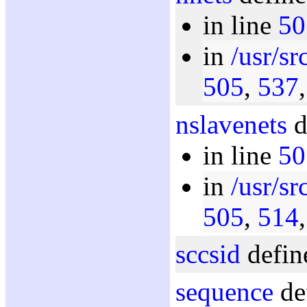
in line
50
in
/usr/sr
505
,
537
nslavenets
d
in line
50
in
/usr/sr
505
,
514
sccsid
defin
sequence
de