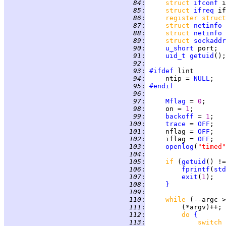
  84
:
struct 
ifconf
  85
:
struct 
ifreq
  86
:
register struct
  87
:
struct 
netinfo
  88
:
struct 
netinfo
  89
:
struct 
sockaddr
  90
:
u_short
  91
:
uid_t
getuid
  92
:
  93
:
#ifdef
  94
:
     ntip = 
NULL
  95
:
#endif
  96
:
  97
:
Mflag
 = 
0
  98
:
     on = 
1
  99
:
backoff
 = 
1
 100
:
trace
 = 
OFF
 101
:
     nflag = 
OFF
 102
:
     iflag = 
OFF
 103
:
openlog
(
"timed"
 104
:
 105
:
if 
(
getuid
() !=
 106
:
fprintf
(
std
 107
:
exit
(
1
 108
:
}
 109
:
 110
:
while 
(--argc >
 111
:
 112
:
do 
{
 113
:
switch 