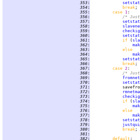
 353
:
setstat
 354
:
break
 355
:
case 
1
 356
:
/* Just
 357
:
setstat
 358
:
slavene
 359
:
checkig
 360
:
setstat
 361
:
if 
(
sla
 362
:
mak
 363
:
else
 364
:
mak
 365
:
setstat
 366
:
break
 367
:
case 
2
 368
:
/* Just
 369
:
fromnet
 370
:
setstat
 371
:
             savefro
 372
:
rmnetma
 373
:
checkig
 374
:
if 
(
sla
 375
:
mak
 376
:
else
 377
:
mak
 378
:
setstat
 379
:
justqui
 380
:
break
 381
:
 382
:
default