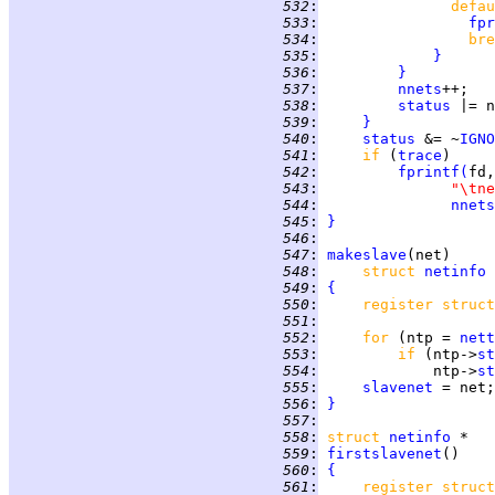
 532
:
defau
 533
:
fpr
 534
:
bre
 535
:
}
 536
:
}
 537
:
nnets
 538
:
status
 |= n
 539
:
}
 540
:
status
 &= ~
IGNO
 541
:
if 
(
trace
 542
:
fprintf
(
 543
:
"\tne
 544
:
nnets
 545
:
}
 546
:
 547
:
makeslave
 548
:
struct 
netinfo
 549
:
{
 550
:
register struct
 551
:
 552
:
for 
(ntp = 
nett
 553
:
if 
(ntp->
st
 554
:
             ntp->
st
 555
:
slavenet
 556
:
}
 557
:
 558
:
struct
netinfo
 559
:
firstslavenet
 560
:
{
 561
:
register struct