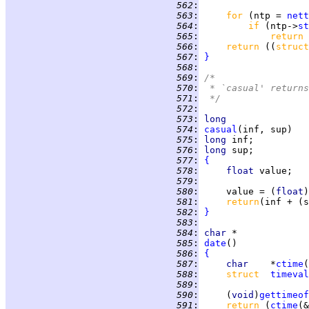
 562
:
 563
:
for 
(ntp = 
nett
 564
:
if 
(ntp->
st
 565
:
return 
 566
:
return 
((
struct
 567
:
}
 568
:
 569
:
/*
 570
:
 * `casual' returns
 571
:
 */
 572
:
 573
:
long
 574
:
casual
 575
:
long 
 576
:
long 
 577
:
{
 578
:
float 
 579
:
 580
:
     value = (
float
)
 581
:
return
 582
:
}
 583
:
 584
:
char
 585
:
date
 586
:
{
 587
:
char    
*
ctime
 588
:
struct  
timeval
 589
:
 590
:
     (
void
)
gettimeof
 591
:
return 
(
ctime