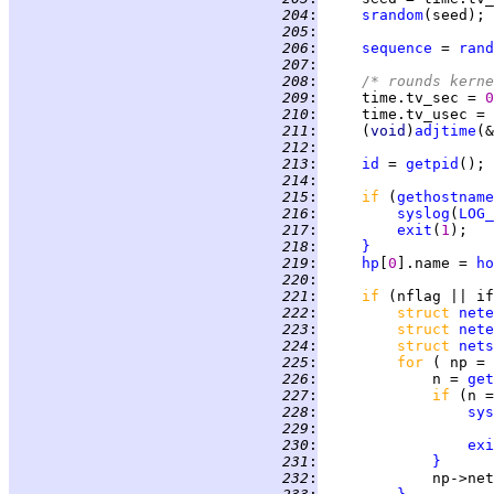
 204
:
srandom
 205
:
 206
:
sequence
 = 
rand
 207
:
 208
:
/* rounds kerne
 209
:
     time.tv_sec = 
0
 210
:
     time.tv_usec = 
 211
:
     (
void
)
adjtime
(&
 212
:
 213
:
id
 = 
getpid
 214
:
 215
:
if 
(
gethostname
 216
:
syslog
(
LOG_
 217
:
exit
(
1
 218
:
}
 219
:
hp
[
0
].name = 
ho
 220
:
 221
:
if 
(nflag || if
 222
:
struct 
nete
 223
:
struct 
nete
 224
:
struct 
nets
 225
:
for 
( np = 
 226
:
             n = 
get
 227
:
if 
(n =
 228
:
sys
 229
:
                    
 230
:
exi
 231
:
}
 232
: