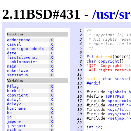
2.11BSD#431 -
/
usr
/
sr
   1
:
/*
Functions
   2
:
 * Copyright (c) 19
   3
:
 * All rights reser
addnetname
X
   4
:
 * specifies the te
casual
X
   5
:
 */
checkignorednets
X
   6
:
date
X
   7
:
#if
defined
(DOSCCS)
firstslavenet
X
   8
:
char 
copyright
lookformaster
X
   9
:
"@(#) Copyright (c)
main
X
  10
:
 All rights reserve
makeslave
X
  11
:
setstatus
X
  12
:
static 
char 
sccsid
[
Variables
  13
:
#endif
Mflag
X
  14
:
backoff
X
  15
:
 #include 
"globals.h
copyright
X
  16
:
 #define 
TSPTYPES
delay1
X
  17
:
 #include 
<protocols
delay2
X
  18
:
 #include 
<net/if.h>
hostname
X
  19
:
 #include 
<sys/file.
hp
X
  20
:
 #include 
<sys/ioctl
id
X
  21
:
 #include 
<setjmp.h>
jmpenv
X
  22
:
justquit
X
  23
:
int 
id
machup
X