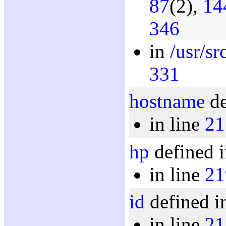
87
(2),
14
346
in
/usr/sr
331
hostname
de
in line
21
hp
defined i
in line
21
id
defined i
in line
21