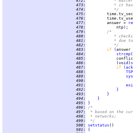
 472
:
		 * mast
 473
:
		 * it h
 474
:
		 */
 475
:
         time.tv_sec
 476
:
         time.tv_use
 477
:
         answer = 
re
 478
:
             ntp
)
 479
:
/*
 480
:
		 * chec
 481
:
		 * due 
 482
:
		 */
 483
:
if 
(
answer 
 484
:
strcmp
(
 485
:
             conflic
 486
:
             (
void
)
s
 487
:
if 
(
ack
 488
:
TSP
 489
:
sys
 490
:
 491
:
exi
 492
:
}
 493
:
}
 494
:
}
 495
:
}
 496
:
/*
 497
:
 * based on the cur
 498
:
 * networks;
 499
:
 */
 500
:
setstatus
 501
:
{