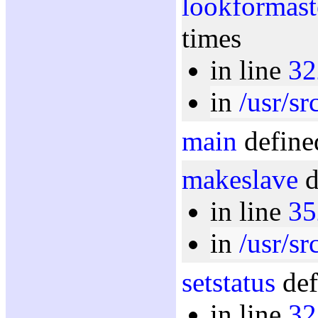
lookformast
times
in line
32
in
/usr/sr
main
define
makeslave
d
in line
35
in
/usr/sr
setstatus
def
in line
32