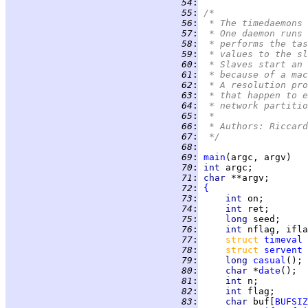
  54
:
  55
:
/*
  56
:
 * The timedaemons 
  57
:
 * One daemon runs 
  58
:
 * performs the tas
  59
:
 * values to the sl
  60
:
 * Slaves start an 
  61
:
 * because of a mac
  62
:
 * A resolution pro
  63
:
 * that happen to e
  64
:
 * network partitio
  65
:
 *
  66
:
 * Authors: Riccard
  67
:
 */
  68
:
  69
:
main
  70
:
int 
  71
:
char 
  72
:
{
  73
:
int 
  74
:
int 
  75
:
long 
  76
:
int 
  77
:
struct 
timeval
  78
:
struct 
servent
  79
:
long 
casual
  80
:
char 
*
date
  81
:
int 
  82
:
int 
  83
:
char 
buf[
BUFSIZ