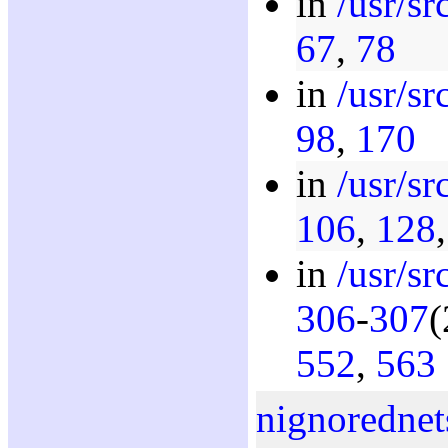
in
/usr/sr
67
,
78
in
/usr/sr
98
,
170
in
/usr/sr
106
,
128
in
/usr/sr
306
-
307
(
552
,
563
nignorednet