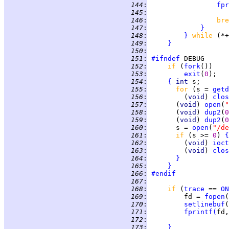
 144
:
fpr
 145
:
                    
 146
:
bre
 147
:
}
 148
:
}
while 
 149
:
}
 150
:
 151
:
#ifndef
 152
:
if 
(
fork
 153
:
exit
(
0
 154
:
{
int 
 155
:
for 
(s = 
getd
 156
:
         (
void
) 
clos
 157
:
       (
void
) 
open
(
"
 158
:
       (
void
) 
dup2
(
0
 159
:
       (
void
) 
dup2
(
0
 160
:
       s = 
open
(
"/de
 161
:
if 
(s >= 
0
) 
{
 162
:
         (
void
) 
ioct
 163
:
         (
void
) 
clos
 164
:
}
 165
:
}
 166
:
#endif
 167
:
 168
:
if 
(
trace
 == 
ON
 169
:
         fd = 
fopen
(
 170
:
setlinebuf
 171
:
fprintf
(
fd,
 172
:
 173
:
}