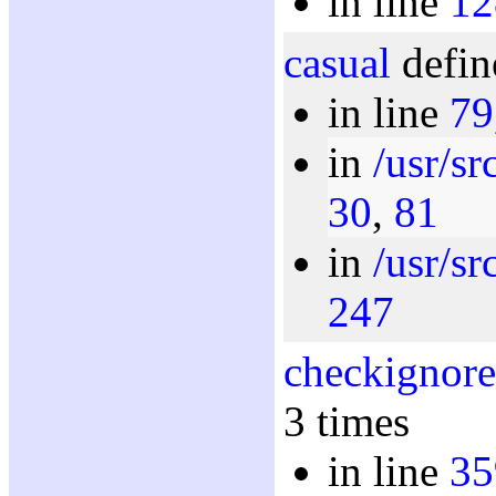
in line
12
casual
defin
in line
79
in
/usr/sr
30
,
81
in
/usr/sr
247
checkignore
3 times
in line
35