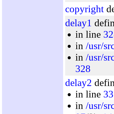
copyright
de
delay1
defin
in line
32
in
/usr/sr
in
/usr/sr
328
delay2
defin
in line
33
in
/usr/sr