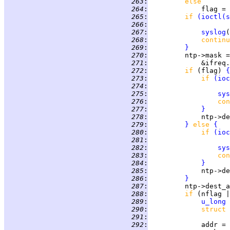
 263
:
else
 264
:
             flag = 
 265
:
if 
(
ioctl
(
s
 266
:
                    
 267
:
syslog
(
 268
:
continu
 269
:
}
 270
:
         ntp->mask =
 271
:
             &ifreq.
 272
:
if 
(flag) 
{
 273
:
if 
(
ioc
 274
:
                    
 275
:
sys
 276
:
con
 277
:
}
 278
:
             ntp->de
 279
:
}
else 
{
 280
:
if 
(
ioc
 281
:
                    
 282
:
sys
 283
:
con
 284
:
}
 285
:
             ntp->de
 286
:
}
 287
:
 288
:
if 
(nflag |
 289
:
u_long
 290
:
struct 
 291
:
 292
:
             addr = 