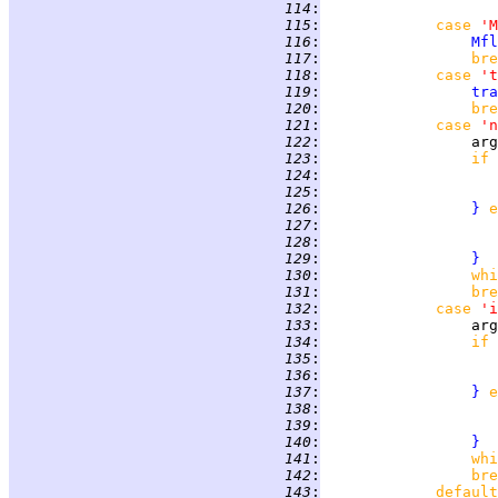
 114
:
 115
:
case 
'M
 116
:
Mfl
 117
:
bre
 118
:
case 
't
 119
:
tra
 120
:
bre
 121
:
case 
'n
 122
:
 123
:
if 
 124
:
 125
:
 126
:
}
e
 127
:
                    
 128
:
 129
:
}
 130
:
whi
 131
:
bre
 132
:
case 
'i
 133
:
 134
:
if 
 135
:
 136
:
 137
:
}
e
 138
:
                    
 139
:
 140
:
}
 141
:
whi
 142
:
bre
 143
:
default