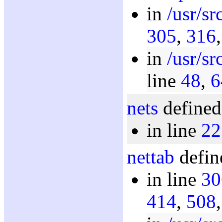
in
/usr/sr
305
,
316
in
/usr/sr
line
48
,
6
nets
defined
in line
22
nettab
defin
in line
30
414
,
508