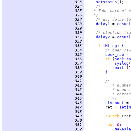
 323
:
setstatus
 324
:
/*
 325
:
	 * Take care of 
 326
:
	 */
 327
:
/* us. delay to
 328
:
delay1
 = 
casual
 329
:
 330
:
/* election tim
 331
:
delay2
 = 
casual
 332
:
 333
:
if 
(
Mflag
) 
{
 334
:
/* open raw
 335
:
sock_raw
 = 
 336
:
if 
(
sock_ra
 337
:
syslog
(
 338
:
exit
 (
1
 339
:
}
 340
:
 341
:
/*
 342
:
		 * numb
 343
:
		 * used
 344
:
		 * corre
 345
:
		 */
 346
:
slvcount
 = 
 347
:
         ret = 
setjm
 348
:
 349
:
switch 
(ret
 350
:
 351
:
case 
0
 352
:
makesla