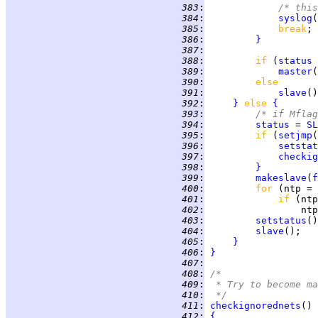
 383
:
/* this
 384
:
syslog
(
 385
:
break
 386
:
}
 387
:
 388
:
if 
(
status
 
 389
:
master
 390
:
else
 391
:
slave
 392
:
}
else 
{
 393
:
/* if Mflag
 394
:
status
 = 
SL
 395
:
if 
(
setjmp
(
 396
:
setstat
 397
:
checkig
 398
:
}
 399
:
makeslave
(
f
 400
:
for 
(ntp = 
 401
:
if 
(ntp
 402
:
                 ntp
 403
:
setstatus
 404
:
slave
 405
:
}
 406
:
}
 407
:
 408
:
/*
 409
:
 * Try to become ma
 410
:
 */
 411
:
checkignorednets
 412
:
{