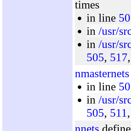
times
in line
50
in
/usr/sr
in
/usr/sr
505
,
517
nmasternets
in line
50
in
/usr/sr
505
,
511
nnets
define