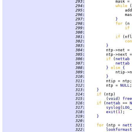
 293
:
             mask = 
 294
:
while 
(
 295
:
                 add
 296
:
                 mas
 297
:
}
 298
:
for 
(n 
 299
:
if 
 300
:
 301
:
if 
 302
:
con
 303
:
}
 304
:
 305
:
         ntp->next =
 306
:
if 
(
nettab
 
 307
:
nettab
 308
:
}
else 
{
 309
:
 310
:
}
 311
:
 312
:
         ntp = 
NULL
 313
:
}
 314
:
if 
 315
:
         (
void
) 
free
 316
:
if 
(
nettab
 == 
N
 317
:
syslog
(
LOG_
 318
:
exit
(
1
 319
:
}
 320
:
 321
:
for 
(ntp = 
nett
 322
:
lookformast