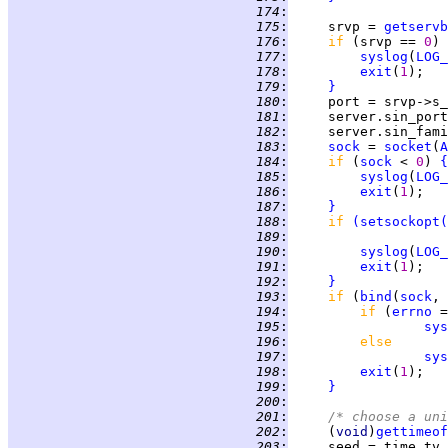
 174
:
 175
:
     srvp = 
getservb
 176
:
if 
(srvp == 
0
) 
 177
:
syslog
(
LOG_
 178
:
exit
(
1
 179
:
}
 180
:
 181
:
 182
:
     server.sin_fami
 183
:
sock
 = 
socket
(
A
 184
:
if 
(
sock
 < 
0
) 
{
 185
:
syslog
(
LOG_
 186
:
exit
(
1
 187
:
}
 188
:
if 
(
setsockopt
(
 189
:
 190
:
syslog
(
LOG_
 191
:
exit
(
1
 192
:
}
 193
:
if 
(
bind
(
sock
, 
 194
:
if 
(
errno
 =
 195
:
sys
 196
:
else
 197
:
sys
 198
:
exit
(
1
 199
:
}
 200
:
 201
:
/* choose a un
 202
:
     (
void
)
gettimeof
 203
: