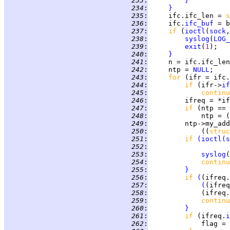
 233
:
}
 234
:
}
 235
:
     ifc.ifc_len = 
s
 236
:
     ifc.
ifc_buf
 237
:
if 
(
ioctl
(
sock
,
 238
:
syslog
(
LOG_
 239
:
exit
(
1
 240
:
}
 241
:
     n = ifc.ifc_len
 242
:
     ntp = 
NULL
 243
:
for 
(ifr = ifc.
 244
:
if 
(ifr->
if
 245
:
continu
 246
:
 247
:
if 
(ntp == 
 248
:
             ntp = (
 249
:
 250
:
             ((
struc
 251
:
if 
(
ioctl
(
s
 252
:
                    
 253
:
syslog
(
 254
:
continu
 255
:
}
 256
:
if 
(
(ifreq.
 257
:
(
(ifreq
 258
:
             (ifreq.
 259
:
continu
 260
:
}
 261
:
if 
(ifreq.
i
 262
:
             flag = 