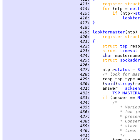
 413
:
register struct
 414
:
for 
(ntp = 
nett
 415
:
if 
(ntp->
st
 416
:
lookfor
 417
:
}
 418
:
 419
:
lookformaster
 420
:
register struct
 421
:
{
 422
:
struct 
tsp
 resp
 423
:
struct 
timeval
 424
:
char 
mastername
 425
:
struct 
sockaddr
 426
:
 427
:
     ntp->
status
 = 
S
 428
:
/* look for mas
 429
:
     resp.tsp_type =
 430
:
     (
void
)
strcpy
(re
 431
:
     answer = 
acksen
 432
:
TSP_MASTERA
 433
:
if 
(answer == 
N
 434
:
/*
 435
:
		 * Vari
 436
:
		 * two 
 437
:
		 * pres
 438
:
		 * Cons
 439
:
		 * slav
 440
:
		 * timer
 441
:
		 */
 442
:
         time.tv_sec