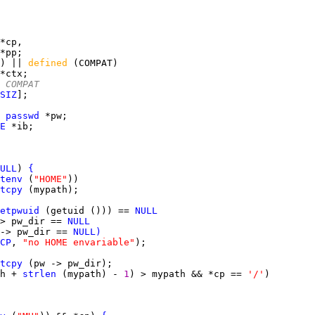
) || 
defined 
r COMPAT
SIZ
 
passwd
E
ULL
) 
{
tenv
 (
"HOME"
tcpy
etpwuid
 (getuid ())) == 
NULL
> pw_dir == 
NULL
-> pw_dir == 
NULL
)
CP
, 
"no HOME envariable"
tcpy
h + 
strlen
 (mypath) - 
1
) > mypath && *cp == 
'/'