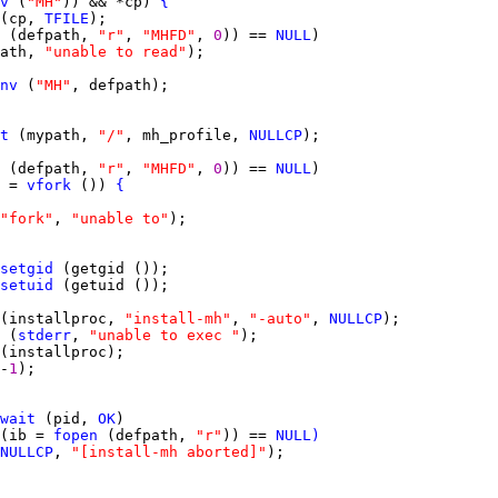
v
 (
"MH"
)) && *cp) 
{
(cp, 
TFILE
 (defpath, 
"r"
, 
"MHFD"
, 
0
)) == 
NULL
ath, 
"unable to read"
nv
 (
"MH"
t
 (mypath, 
"/"
, mh_profile, 
NULLCP
 (defpath, 
"r"
, 
"MHFD"
, 
0
)) == 
NULL
 = 
vfork
 ()) 
{
"fork"
, 
"unable to"
setgid
setuid
(installproc, 
"install-mh"
, 
"-auto"
, 
NULLCP
 (
stderr
, 
"unable to exec "
-
1
wait
 (pid, 
OK
(ib = 
fopen
 (defpath, 
"r"
)) == 
NULL
)
NULLCP
, 
"[install-mh aborted]"