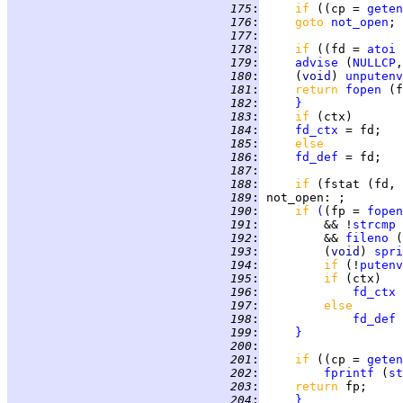
 175
:
if 
((cp = 
geten
 176
:
goto 
not_open
 177
:
 178
:
if 
((fd = 
atoi
 
 179
:
advise
 (
NULLCP
,
 180
:
     (
void
) 
unputenv
 181
:
return 
fopen
 182
:
}
 183
:
if 
 184
:
fd_ctx
 185
:
else
 186
:
fd_def
 187
:
 188
:
if 
(fstat (fd, 
 189
:
not_open
 190
:
if 
(
(fp = 
fopen
 191
:
         && !
strcmp
 
 192
:
         && 
fileno
 (
 193
:
         (
void
) 
spri
 194
:
if 
(!
putenv
 195
:
if 
 196
:
fd_ctx
 
 197
:
else
 198
:
fd_def
 
 199
:
}
 200
:
 201
:
if 
((cp = 
geten
 202
:
fprintf
 (
st
 203
:
return 
 204
:
}