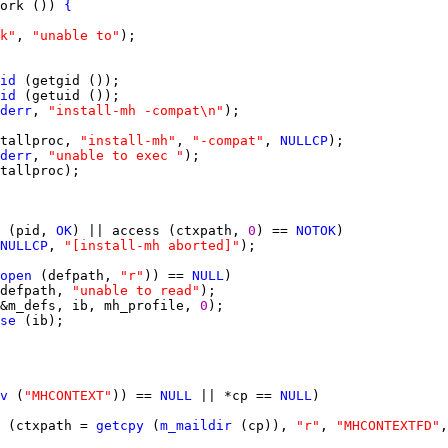
ork ()) 
{
k"
, 
"unable to"
id
id
derr
, 
"install-mh -compat\n"
tallproc, 
"install-mh"
, 
"-compat"
, 
NULLCP
derr
, 
"unable to exec "
 (pid, 
OK
) || access (ctxpath, 
0
) == 
NOTOK
NULLCP
, 
"[install-mh aborted]"
open
 (defpath, 
"r"
)) == 
NULL
defpath, 
"unable to read"
&m_defs, ib, mh_profile, 
0
se
v
 (
"MHCONTEXT"
)) == 
NULL
 || *cp == 
NULL
 (ctxpath = 
getcpy
 (
m_maildir
 (cp)), 
"r"
, 
"MHCONTEXTFD"
,