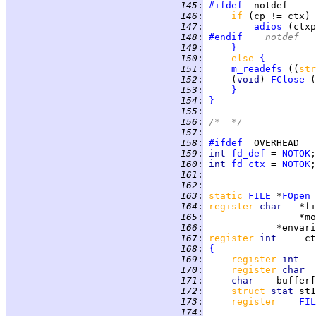
 145
:
#ifdef
  notdef     
 146
:
if 
 147
:
adios
 (ctxp
 148
:
#endif
	notdef
 149
:
}
 150
:
else 
{
 151
:
m_readefs
 ((
str
 152
:
     (
void
) 
FClose
 153
:
}
 154
:
}
 155
:
 156
:
/*  */
 157
:
 158
:
#ifdef
 159
:
int 
fd_def
 = 
NOTOK
 160
:
int 
fd_ctx
 = 
NOTOK
 161
:
 162
:
 163
:
static
FILE
 *
FOpen
 164
:
register 
char   
 165
:
 166
:
 167
:
register 
int     
 168
:
{
 169
:
register 
int   
 170
:
register 
char  
 171
:
char    
buffer[
 172
:
struct 
stat 
 173
:
register    
FIL
 174
: