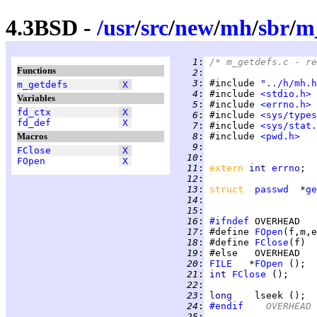
4.3BSD -
/
usr
/
src
/
new
/
mh
/
sbr
/
m_
   1
:
/* m_getdefs.c - re
Functions
   2
:
   3
:
 #include 
"../h/mh.h
m_getdefs
X
   4
:
 #include 
<stdio.h>
Variables
   5
:
 #include 
<errno.h>
fd_ctx
X
   6
:
 #include 
<sys/types
fd_def
X
   7
:
 #include 
<sys/stat.
Macros
   8
:
 #include 
<pwd.h>
   9
:
FClose
X
  10
:
FOpen
X
  11
:
extern 
int 
errno
  12
:
  13
:
struct  
passwd
  *
ge
  14
:
  15
:
  16
:
#ifndef
  17
:
 #define 
FOpen
(f,m,e
  18
:
 #define 
FClose
(f)  
  19
:
  20
:
FILE
   *
FOpen
  21
:
int 
FClose
  22
:
  23
:
long    
  24
:
#endif
	OVERHEAD
  25
: