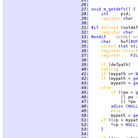
  26
:
  27
:
void
m_getdefs
() 
{
  28
:
int     
  29
:
register 
char  
  30
:
  31
:
#if
defined 
(notdef
  32
:
register 
char  
  33
:
#endif
	notdef o
  34
:
char    
buf[
BUF
  35
:
struct 
stat 
  36
:
register struct
  37
:
register    
FIL
  38
:
  39
:
if 
  40
:
return
  41
:
if 
(mypath == 
N
  42
:
if 
(mypath = 
ge
  43
:
         mypath = 
ge
  44
:
else
  45
:
if 
(
(pw = 
g
  46
:
             || pw -
  47
:
             || *pw 
  48
:
adios
 (
NULL
  49
:
else
  50
:
         mypath = 
ge
  51
:
if 
((cp = mypat
  52
:
         *cp = 
NULL
  53
:
}
  54
: