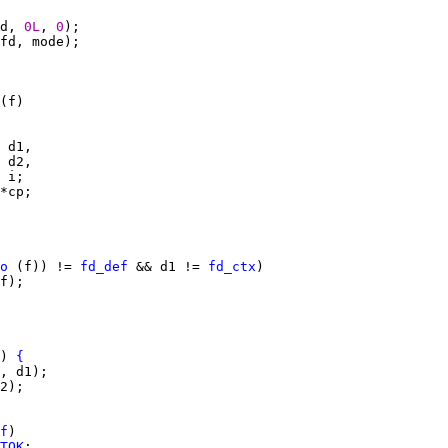
d, 
0L
, 
0
 
o
 (f)) != 
fd_def
 && d1 != 
fd_ctx
) 
{
f
TOK