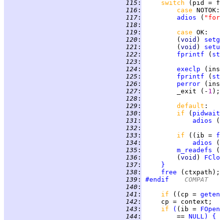
 115
:
switch 
(pid = f
 116
:
case 
 117
:
adios
 (
"for
 118
:
 119
:
case 
 120
:
         (
void
) 
setg
 121
:
         (
void
) 
setu
 122
:
fprintf
 (
st
 123
:
 124
:
execlp
 (ins
 125
:
fprintf
 (
st
 126
:
perror
 127
:
         _exit (-
1
 128
:
 129
:
default
 130
:
if 
(
pidwait
 131
:
adios
 (
 132
:
 133
:
if 
((ib = 
f
 134
:
adios
 (
 135
:
m_readefs
 (
 136
:
         (
void
) 
FClo
 137
:
}
 138
:
free
 139
:
#endif
	COMPAT
 140
:
 141
:
if 
((cp = 
geten
 142
:
 143
:
if 
(
(ib = 
FOpen
 144
:
         == 
NULL
)
{