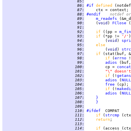
  85
:
  86
:
#if
defined 
(notdef
  87
:
  88
:
#endif
	notdef o
  89
:
m_readefs
 (&m_d
  90
:
     (
void
) 
FClose
  91
:
  92
:
if 
((pp = 
m_fin
  93
:
if 
(*pp != 
'/'
  94
:
         (
void
) 
spri
  95
:
else
  96
:
         (
void
) 
strc
  97
:
if 
(stat(buf, &
  98
:
if 
(
errno
  99
:
adios
 (buf,
 100
:
         cp = 
concat
 101
:
"\" doesn't
 102
:
if 
(!
getans
 103
:
adios
 (
NULL
 104
:
free
 105
:
if 
(!
makedi
 106
:
adios
 (
NULL
 107
:
}
 108
:
}
 109
:
 110
:
#ifdef
 111
:
if 
(
strcmp
 (ctx
 112
:
return
;        
 113
:
 114
:
if 
(access (ctx