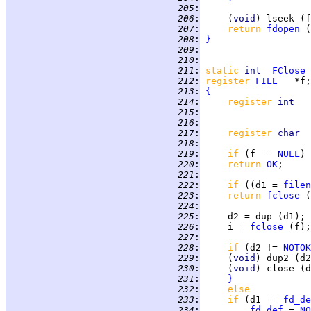
 205
:
 206
:
     (
void
) lseek (f
 207
:
return 
fdopen
 208
:
}
 209
:
 210
:
 211
:
static
int  
FClose
 212
:
register 
FILE
 213
:
{
 214
:
register 
int   
 215
:
 216
:
 217
:
register 
char  
 218
:
 219
:
if 
(f == 
NULL
 220
:
return 
OK
 221
:
 222
:
if 
((d1 = 
filen
 223
:
return 
fclose
 224
:
 225
:
 226
:
     i = 
fclose
 227
:
 228
:
if 
(d2 != 
NOTOK
 229
:
     (
void
 230
:
     (
void
 231
:
}
 232
:
else
 233
:
if 
(d1 == 
fd_de
 234
:
fd_def
 = 
NO