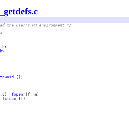
getdefs.c
ad the user's MH environment */
"
.h>
h>
tpwuid
,c)  
fopen
 
fclose