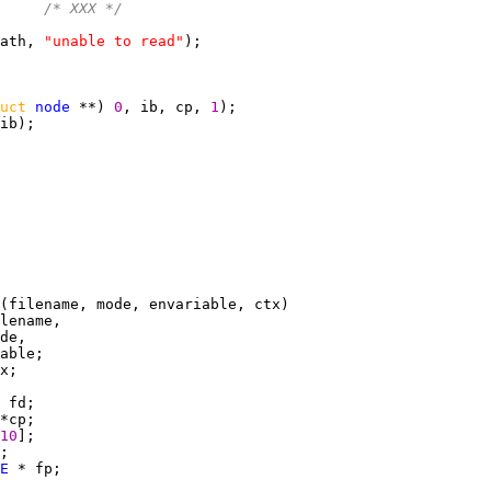
     
/* XXX */
ath, 
"unable to read"
uct 
node
 **) 
0
, ib, cp, 
1
 
10
E