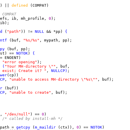
) || 
defined 
r COMPAT
efs, ib, mh_profile, 
0
d
 (
"path"
)) != 
NULL
 && *pp) 
{
ntf
 (buf, 
"%s/%s"
py
st) == 
NOTOK
) 
{
 
"error opening"
(
"Your MH-directory \""
 exist; Create it? "
, 
NULLCP
)
wer
CP
, 
"unable to access MH-directory \"%s\""
r
CP
, 
"unable to create"
, 
"/dev/null"
) == 
0
 
/* called by install-mh */
path = 
getcpy
 (
m_maildir
 (ctx)), 
0
) == 
NOTOK