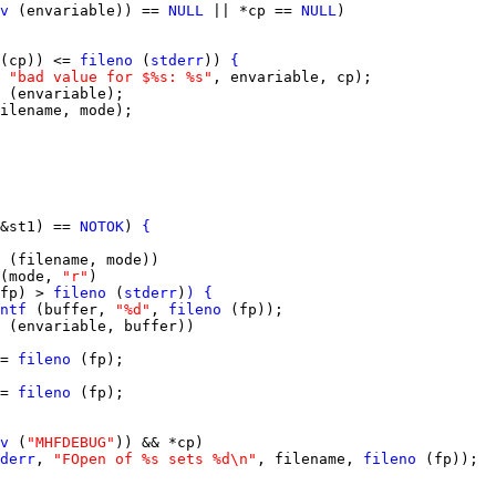
v
 (envariable)) == 
NULL
 || *cp == 
NULL
(cp)) <= 
fileno
 (
stderr
)) 
{
 
"bad value for $%s: %s"
&st1) == 
NOTOK
) 
{
(mode, 
"r"
fp) > 
fileno
 (
stderr
)
)
{
ntf
 (buffer, 
"%d"
, 
fileno
= 
fileno
= 
fileno
v
 (
"MHFDEBUG"
derr
, 
"FOpen of %s sets %d\n"
, filename, 
fileno