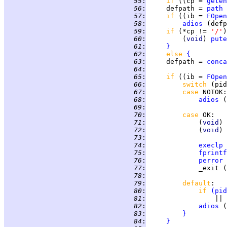
  55
:
if 
((cp = 
geten
  56
:
     defpath = 
path
 
  57
:
if 
((ib = 
FOpen
  58
:
adios
 (defp
  59
:
if 
(*cp != 
'/'
  60
:
         (
void
) 
pute
  61
:
}
  62
:
else 
{
  63
:
     defpath = 
conca
  64
:
  65
:
if 
((ib = 
FOpen
  66
:
switch 
(pid
  67
:
case 
NOTOK
  68
:
adios
 (
  69
:
  70
:
case 
OK
  71
:
             (
void
) 
  72
:
             (
void
) 
  73
:
  74
:
execlp
 
  75
:
fprintf
  76
:
perror
  77
:
             _exit (
  78
:
  79
:
default
  80
:
if 
(
pid
  81
:
                 || 
  82
:
adios
 (
  83
:
}
  84
:
}