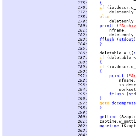
 175
:
{
 176
:
if 
(io.descr.d_
 177
:
         deleteonly 
 178
:
else
 179
:
         deleteonly 
 180
:
printf
(
"Archiv
 181
:
 182
:
         deleteonly 
 183
:
fflush
 (
stdout
 184
:
}
 185
:
 186
:
     deletable = ((
i
 187
:
if 
(deletable <
 188
:
{
 189
:
if 
(io.descr.d_
 190
:
{
 191
:
printf
(
"Ar
 192
:
 193
:
 194
:
             workset
 195
:
fflush
 (
std
 196
:
}
 197
:
goto 
docompress
 198
:
}
 199
:
 200
:
gettime
 (&zapti
 201
:
     zaptime.w_gmtti
 202
:
maketime
 (&zapt
 203
:
 204
: