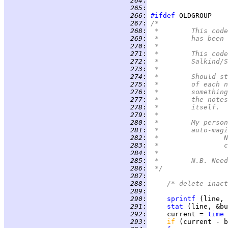
 264
:
 265
:
 266
:
#ifdef
 267
:
/*
 268
:
 *	This c
 269
:
 *	has be
 270
:
 *
 271
:
 *	This c
 272
:
 *	Salkin
 273
:
 *
 274
:
 *	Should
 275
:
 *	of eac
 276
:
 *	someth
 277
:
 *	the no
 278
:
 *	itself.
 279
:
 *
 280
:
 *	My per
 281
:
 *	auto-ma
 282
:
 
 283
:
 
 284
:
 *
 285
:
 *	N.B. N
 286
:
 */
 287
:
 288
:
/* delete inact
 289
:
 290
:
sprintf
 (line, 
 291
:
stat
 292
:
     current = 
time
 
 293
:
if 
(current - b