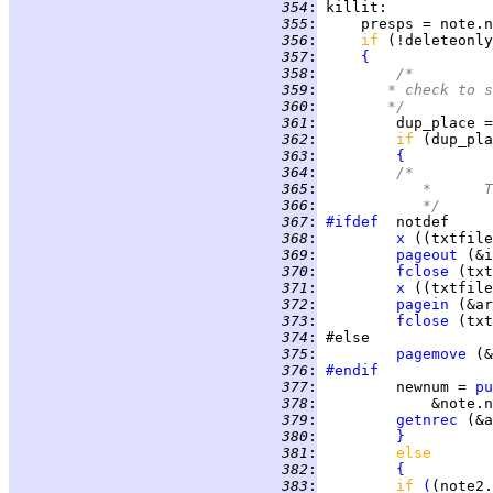
 354
:
killit
:            
 355
:
     presps = note.n
 356
:
if 
(!deleteonly
 357
:
{
 358
:
/*
 359
:
	     * check to 
 360
:
	     */
 361
:
         dup_place =
 362
:
if 
(dup_pla
 363
:
{
 364
:
/*
 365
:
	
 366
:
		 */
 367
:
#ifdef
 368
:
x
 ((txtfile
 369
:
pageout
 370
:
fclose
 371
:
x
 ((txtfile
 372
:
pagein
 373
:
fclose
 374
:
 375
:
pagemove
 (&
 376
:
#endif
 377
:
         newnum = 
pu
 378
:
             &note.n
 379
:
getnrec
 (&a
 380
:
}
 381
:
else
 382
:
{
 383
:
if 
(
(note2.