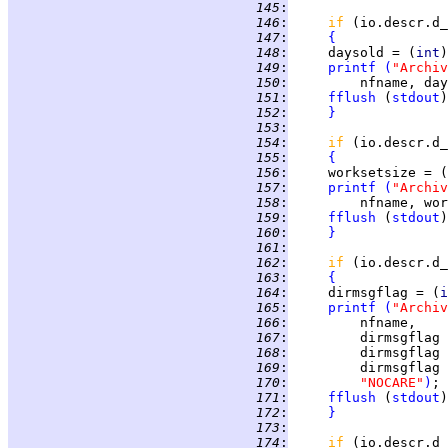
 145
:
 146
:
if 
(io.descr.d_
 147
:
{
 148
:
     daysold = (
int
)
 149
:
printf
(
"Archiv
 150
:
         nfname, day
 151
:
fflush
 (
stdout
 152
:
}
 153
:
 154
:
if 
(io.descr.d_
 155
:
{
 156
:
     worksetsize = (
 157
:
printf
(
"Archiv
 158
:
         nfname, wor
 159
:
fflush
 (
stdout
 160
:
}
 161
:
 162
:
if 
(io.descr.d_
 163
:
{
 164
:
     dirmsgflag = (
i
 165
:
printf
(
"Archiv
 166
:
 167
:
         dirmsgflag 
 168
:
         dirmsgflag 
 169
:
         dirmsgflag 
 170
:
"NOCARE"
)
 171
:
fflush
 (
stdout
 172
:
}
 173
:
 174
:
if 
(io.descr.d_