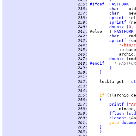
 235
:
#ifdef
FASTFORK
 236
:
char    
old
 237
:
char    
new
 238
:
sprintf
 (ol
 239
:
sprintf
 (ne
 240
:
dounix
 (
0
, 
 241
:
 #else   ! 
FASTFORK
 242
:
char    
cmd
 243
:
sprintf
(
cm
 244
:
"/bin/c
 245
:
             io.base
 246
:
             archio.
 247
:
dounix
 (cmd
 248
:
#endif
	! FASTFO
 249
:
}
 250
:
}
 251
:
 252
:
     locktarget = 
st
 253
:
 254
:
 255
:
if 
(!(archio.de
 256
:
{
 257
:
printf
(
"Ar
 258
:
             nfname,
 259
:
fflush
 (
std
 260
:
closenf
 (&a
 261
:
goto 
docomp
 262
:
}
 263
:
}