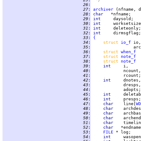
  26
:
  27
:
archiver
  28
:
char   
  29
:
int     
  30
:
int     
  31
:
int     
  32
:
int     
  33
:
{
  34
:
struct 
io_f
  35
:
  36
:
struct 
when_f
  
  37
:
struct 
note_f
  38
:
struct 
note_f
  39
:
int     
  40
:
  41
:
  42
:
int     
dnotes,
  43
:
             dresps,
  44
:
             adopts;
  45
:
int     
deletab
  46
:
int     
  47
:
char    
line[
WD
  48
:
char    
archdes
  49
:
char    
archbas
  50
:
char    
archend
  51
:
char    
timelin
  52
:
char   
  53
:
FILE
  54
:
int     