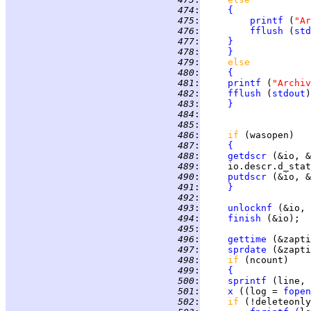
 474
:
{
 475
:
printf
 (
"Ar
 476
:
fflush
 (
std
 477
:
}
 478
:
}
 479
:
else           
 480
:
{
 481
:
printf
 (
"Archiv
 482
:
fflush
 (
stdout
 483
:
}
 484
:
 485
:
 486
:
if 
(wasopen)   
 487
:
{
 488
:
getdscr
 (&io, &
 489
:
     io.descr.d_stat
 490
:
putdscr
 (&io, &
 491
:
}
 492
:
 493
:
unlocknf
 (&io, 
 494
:
finish
 (&io);  
 495
:
 496
:
gettime
 497
:
sprdate
 498
:
if 
(ncount)    
 499
:
{
 500
:
sprintf
 (line, 
 501
:
x
 ((log = 
fopen
 502
:
if 