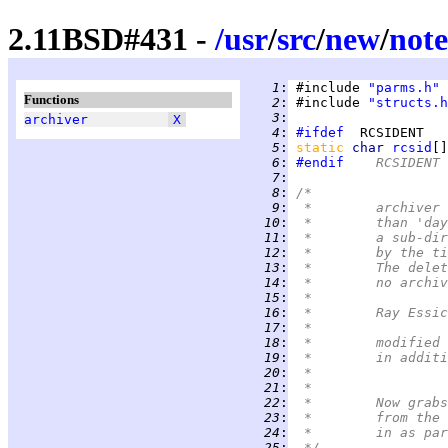
2.11BSD#431 -
/
usr
/
src
/
new
/
note
   1
:
 #include 
"parms.h"
Functions
   2
:
 #include 
"structs.h
   3
:
archiver
X
   4
:
#ifdef
   5
:
static 
char 
rcsid
[]
   6
:
#endif
	RCSIDENT
   7
:
   8
:
/*
   9
:
 *	archiv
  10
:
 *	than '
  11
:
 *	a sub-
  12
:
 *	by the
  13
:
 *	The de
  14
:
 *	no arc
  15
:
 *
  16
:
  17
:
 *
  18
:
 *	modifi
  19
:
 *	in add
  20
:
  21
:
 *
  22
:
 *	Now gr
  23
:
 *	from t
  24
:
 *	in as p
  25
:
 */