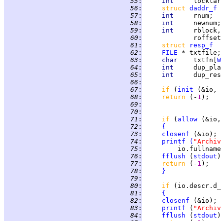
  55
:
int     
locktar
  56
:
struct 
daddr_f
  57
:
int     
rnum;  
  58
:
int     
newnum;
  59
:
int     
  60
:
  61
:
struct 
resp_f
  62
:
FILE
 * txtfile;
  63
:
char    
txtfn[
W
  64
:
int     
dup_pla
  65
:
int     
dup_res
  66
:
  67
:
if 
(
init
 (&io, 
  68
:
return 
(-
1
);   
  69
:
  70
:
  71
:
if 
(
allow
 (&io,
  72
:
{
  73
:
closenf
  74
:
printf
(
"Archiv
  75
:
         io.fullname
  76
:
fflush
 (
stdout
  77
:
return 
(-
1
  78
:
}
  79
:
  80
:
if 
(io.descr.d_
  81
:
{
  82
:
closenf
  83
:
printf
 (
"Archiv
  84
:
fflush
 (
stdout