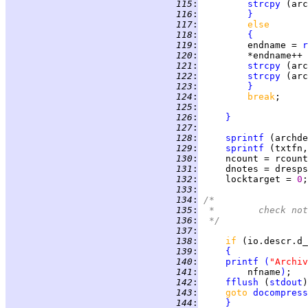
 115
:
strcpy
 (arc
 116
:
}
 117
:
else
 118
:
{
 119
:
         endname = 
r
 120
:
         *endname++ 
 121
:
strcpy
 (arc
 122
:
strcpy
 (arc
 123
:
}
 124
:
break
 125
:
 126
:
}
 127
:
 128
:
sprintf
 (archde
 129
:
sprintf
 (txtfn,
 130
:
     ncount = rcount
 131
:
     dnotes = dresps
 132
:
     locktarget = 
0
;
 133
:
 134
:
/*
 135
:
 *	check 
 136
:
 */
 137
:
 138
:
if 
(io.descr.d_
 139
:
{
 140
:
printf
(
"Archiv
 141
:
         nfname
)
 142
:
fflush
 (
stdout
 143
:
goto 
docompress
 144
:
}