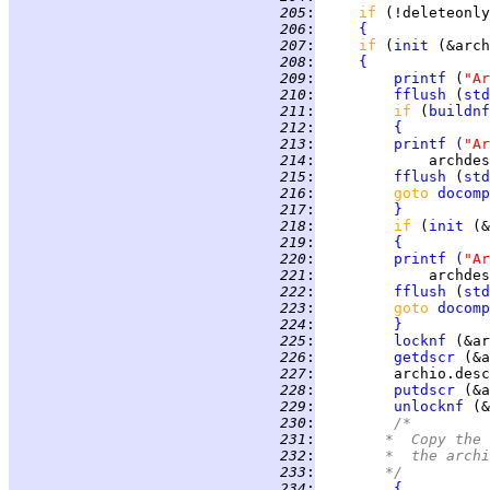
 205
:
if 
 206
:
{
 207
:
if 
(
init
 (&arch
 208
:
{
 209
:
printf
 (
"Ar
 210
:
fflush
 (
std
 211
:
if 
(
buildnf
 212
:
{
 213
:
printf
(
"A
 214
:
             archdes
 215
:
fflush
 (
std
 216
:
goto 
docomp
 217
:
}
 218
:
if 
(
init
 (&
 219
:
{
 220
:
printf
(
"Ar
 221
:
             archdes
 222
:
fflush
 (
std
 223
:
goto 
docomp
 224
:
}
 225
:
locknf
 (&ar
 226
:
getdscr
 227
:
         archio.desc
 228
:
putdscr
 229
:
unlocknf
 (&
 230
:
/*
 231
:
	     *	Co
 232
:
	     *	the 
 233
:
	     */
 234
:
{