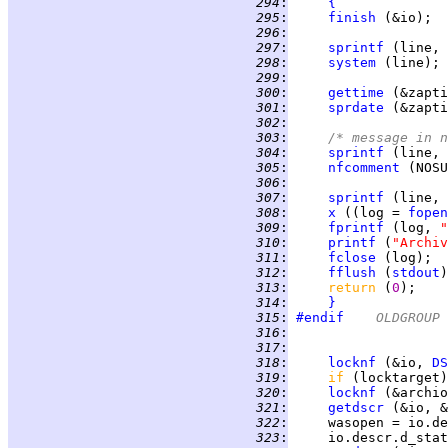
 294
:
{
 295
:
finish
 296
:
 297
:
sprintf
 (line, 
 298
:
system
 299
:
 300
:
gettime
 301
:
sprdate
 302
:
 303
:
/* message in n
 304
:
sprintf
 (line, 
 305
:
nfcomment
 (NOSU
 306
:
 307
:
sprintf
 (line, 
 308
:
x
 ((log = 
fopen
 309
:
fprintf
 (log, 
"
 310
:
printf
 (
"Archiv
 311
:
fclose
 312
:
fflush
 (
stdout
 313
:
return 
(
0
 314
:
}
 315
:
#endif
	OLDGROUP
 316
:
 317
:
 318
:
locknf
 (&io, 
DS
 319
:
if 
(locktarget)
 320
:
locknf
 (&archio
 321
:
getdscr
 322
:
     wasopen = io.de
 323
:
     io.descr.d_stat