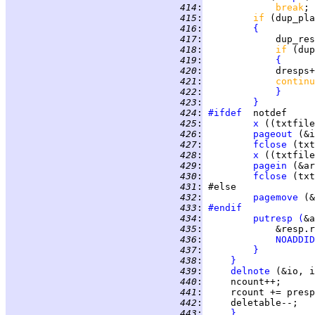
 414
:
break
; 
 415
:
if 
(dup_pla
 416
:
{
 417
:
             dup_res
 418
:
if 
(dup
 419
:
{
 420
:
             dresps+
 421
:
continu
 422
:
}
 423
:
}
 424
:
#ifdef
 425
:
x
 ((txtfile
 426
:
pageout
 427
:
fclose
 428
:
x
 ((txtfile
 429
:
pagein
 430
:
fclose
 431
:
 432
:
pagemove
 (
 433
:
#endif
 434
:
putresp
(
 435
:
             &resp.r
 436
:
NOADDID
 437
:
}
 438
:
}
 439
:
delnote
 (&io, i
 440
:
 441
:
     rcount += presp
 442
:
     deletable--;   
 443
:
}