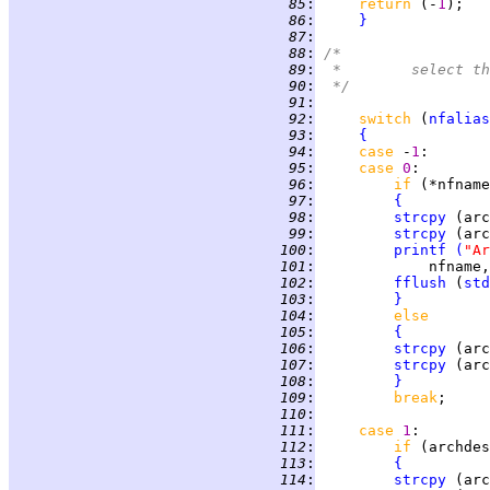
  85
:
return 
(-
1
  86
:
}
  87
:
  88
:
/*
  89
:
 *	select 
  90
:
 */
  91
:
  92
:
switch 
(
nfalias
  93
:
{
  94
:
case 
-
1
:       
  95
:
case 
0
:        
  96
:
if 
(*nfname
  97
:
{
  98
:
strcpy
 (arc
  99
:
strcpy
 (arc
 100
:
printf
(
"Ar
 101
:
             nfname,
 102
:
fflush
 (
std
 103
:
}
 104
:
else
 105
:
{
 106
:
strcpy
 107
:
strcpy
 (arc
 108
:
}
 109
:
break
 110
:
 111
:
case 
1
:        
 112
:
if 
(archdes
 113
:
{
 114
:
strcpy