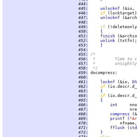
 444
:
 445
:
unlocknf
 (&io, 
 446
:
if 
(locktarget)
 447
:
unlocknf
 (&arch
 448
:
 449
:
if 
 450
:
{
 451
:
finish
 (&archio
 452
:
unlink
 (txtfn);
 453
:
}
 454
:
 455
:
/*
 456
:
 *	Time t
 457
:
 *	unsigh
 458
:
 */
 459
:
docompress
 460
:
 461
:
locknf
 (&io, 
DS
 462
:
if 
(io.descr.d_
 463
:
{
 464
:
if 
(io.descr.d_
 465
:
{
 466
:
int     
 467
:
 468
:
compress
 (&
 469
:
printf
(
"Ar
 470
:
             nfname,
 471
:
fflush
 (
std
 472
:
}
 473
:
else           