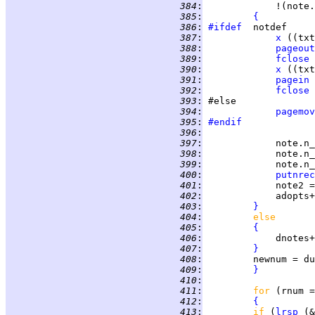
 384
:
             !(note.
 385
:
{
 386
:
#ifdef
 387
:
x
 ((txt
 388
:
pageout
 389
:
fclose
 390
:
x
 ((txt
 391
:
pagein
 392
:
fclose
 393
:
 394
:
pagemov
 395
:
#endif
 396
:
 397
:
             note.n_
 398
:
 399
:
             note.n_
 400
:
putnrec
 401
:
             note2 =
 402
:
             adopts+
 403
:
}
 404
:
else
 405
:
{
 406
:
             dnotes+
 407
:
}
 408
:
         newnum = du
 409
:
}
 410
:
 411
:
for 
(rnum =
 412
:
{
 413
:
if 
(
lrsp
 (&