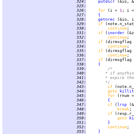
 324
:
putdscr
 325
:
 326
:
for 
(i = 
1
 327
:
{
 328
:
getnrec
 329
:
if 
(note.n_stat
 330
:
continue
 331
:
if 
(
inorder
 (&z
 332
:
continue
;  
 333
:
if 
(dirmsgflag 
 334
:
continue
;  
 335
:
if 
(dirmsgflag 
 336
:
continue
;  
 337
:
if 
(dirmsgflag 
 338
:
{
 339
:
/*
 340
:
	     * if anythi
 341
:
	     * expire th
 342
:
	     */
 343
:
if 
(note.n_
 344
:
goto 
killit
 345
:
for 
(rnum =
 346
:
{
 347
:
if 
(
lrsp
 (&
 348
:
break
; 
 349
:
if 
(resp.r_
 350
:
goto 
ki
 351
:
}
 352
:
continue
;  
 353
:
}