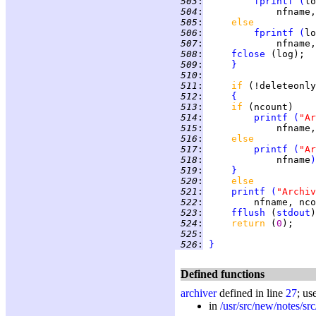
 503
:
fprintf
(
lo
 504
:
             nfname,
 505
:
else
 506
:
fprintf
(
lo
 507
:
             nfname,
 508
:
fclose
 509
:
}
 510
:
 511
:
if 
 512
:
{
 513
:
if 
 514
:
printf
(
"Ar
 515
:
             nfname,
 516
:
else
 517
:
printf
(
"Ar
 518
:
             nfname
)
 519
:
}
 520
:
else
 521
:
printf
(
"Archiv
 522
:
         nfname, nco
 523
:
fflush
 (
stdout
 524
:
return 
(
0
);    
 525
:
 526
:
}
Defined functions
archiver
defined in line
27
; us
in
/usr/src/new/notes/src