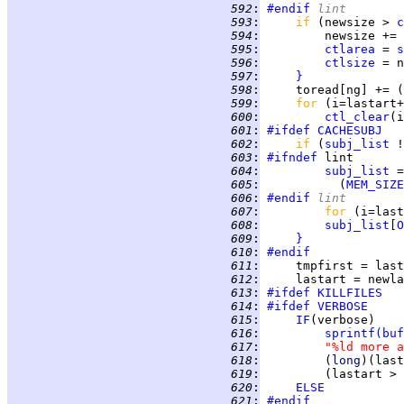
 592
:
#endif
 lint
 593
:
if 
(newsize > 
c
 594
:
         newsize += 
 595
:
ctlarea
 = 
s
 596
:
ctlsize
 597
:
}
 598
:
     toread[ng] += (
 599
:
for 
(i=lastart+
 600
:
ctl_clear
(i
 601
:
#ifdef
CACHESUBJ
 602
:
if 
(
subj_list
 !
 603
:
#ifndef
 604
:
subj_list
 =
 605
:
           (
MEM_SIZE
 606
:
#endif
 lint
 607
:
for 
(i=last
 608
:
subj_list
[
O
 609
:
}
 610
:
#endif
 611
:
     tmpfirst = last
 612
:
 613
:
#ifdef
KILLFILES
 614
:
#ifdef
VERBOSE
 615
:
IF
 616
:
sprintf
(
buf
 617
:
"%ld more a
 618
:
         (
long
)(last
 619
:
         (lastart > 
 620
:
ELSE
 621
:
#endif