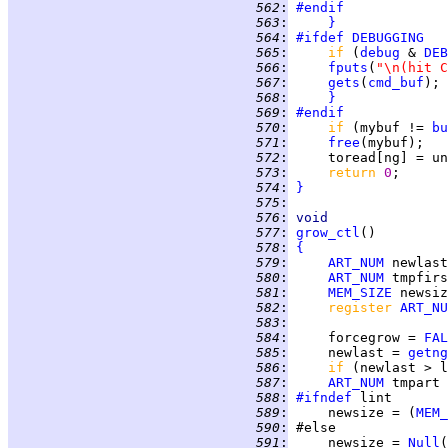
 562
:
#endif
 563
:
}
 564
:
#ifdef
DEBUGGING
 565
:
if 
(
debug
 & 
DEB
 566
:
fputs
(
"\n(hit C
 567
:
gets
(
cmd_buf
 568
:
}
 569
:
#endif
 570
:
if 
(mybuf != 
bu
 571
:
free
 572
:
 573
:
return 
0
 574
:
}
 575
:
 576
:
void
 577
:
grow_ctl
 578
:
{
 579
:
ART_NUM
 580
:
ART_NUM
 581
:
MEM_SIZE
 582
:
register 
ART_NU
 583
:
 584
:
     forcegrow = 
FAL
 585
:
     newlast = 
getng
 586
:
if 
(newlast > l
 587
:
ART_NUM
 588
:
#ifndef
 589
:
     newsize = (
MEM_
 590
:
 591
:
     newsize = 
Null
(