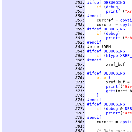
 353
:
#ifdef
DEBUGGING
 354
:
if 
(
debug
 355
:
printf
 (
"Xr
 356
:
#endif
 357
:
     curxref = 
cpyti
 358
:
     curxref = 
cpyti
 359
:
#ifdef
DEBUGGING
 360
:
if 
(
debug
 361
:
printf
 (
"ch
 362
:
#endif
 363
:
 364
:
#ifdef
DEBUGGING
 365
:
if 
(
htype
[
XREF_
 366
:
#endif
 367
:
         xref_buf = 
 368
:
 369
:
#ifdef
DEBUGGING
 370
:
else 
{
 371
:
         xref_buf = 
 372
:
printf
(
"Giv
 373
:
gets
 374
:
}
 375
:
#endif
 376
:
#ifdef
DEBUGGING
 377
:
if 
(
debug
 & 
DEB
 378
:
printf
(
"Xre
 379
:
#endif
 380
:
     curxref = 
cpyti
 381
:
 382
:
/* Make sure si