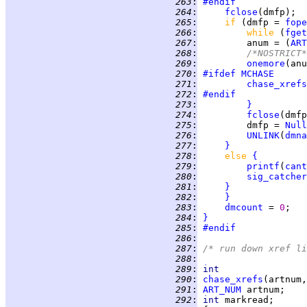
 263
:
#endif
 264
:
fclose
 265
:
if 
(dmfp = 
fope
 266
:
while 
(
fget
 267
:
         anum = (
ART
 268
:
/*NOSTRICT*
 269
:
onemore
(anu
 270
:
#ifdef
MCHASE
 271
:
chase_xrefs
 272
:
#endif
 273
:
}
 274
:
fclose
 275
:
         dmfp = 
Null
 276
:
UNLINK
(
dmna
 277
:
}
 278
:
else 
{
 279
:
printf
(
cant
 280
:
sig_catcher
 281
:
}
 282
:
}
 283
:
dmcount
 = 
0
 284
:
}
 285
:
#endif
 286
:
 287
:
/* run down xref li
 288
:
 289
:
int
 290
:
chase_xrefs
 291
:
ART_NUM
 292
:
int 