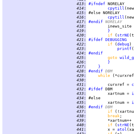
 413
:
#ifndef
 414
:
cpytill
(new
 415
:
 416
:
cpytill
(new
 417
:
#endif
 NORELAY
 418
:
         inews_site 
 419
:
}
 420
:
if 
(
strNE
(t
 421
:
#ifdef
DEBUGGING
 422
:
if 
(
debug
 423
:
printf
(
 424
:
#endif
 425
:
goto 
wild_g
 426
:
}
 427
:
}
 428
:
#endif
 DBM
 429
:
while 
(*curxref
 430
:
 431
:
         curxref = 
c
 432
:
#ifdef
 433
:
         xartnum = 
i
 434
:
 435
:
         xartnum = 
i
 436
:
#endif
 DBM
 437
:
if 
(!xartnu
 438
:
break
 439
:
         *xartnum++ 
 440
:
if 
(
strNE
(t
 441
:
         x = 
atol
 442
:
if 