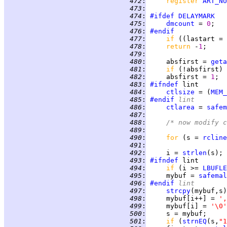
 472
:
register 
ART_NU
 473
:
 474
:
#ifdef
DELAYMARK
 475
:
dmcount
 = 
0
 476
:
#endif
 477
:
if 
((lastart = 
 478
:
return 
-
1
 479
:
 480
:
     absfirst = 
geta
 481
:
if 
(!absfirst) 
 482
:
     absfirst = 
1
;  
 483
:
#ifndef
 484
:
ctlsize
 = (
MEM_
 485
:
#endif
 lint
 486
:
ctlarea
 = 
safem
 487
:
 488
:
/* now modify c
 489
:
 490
:
for 
(s = 
rcline
 491
:
 492
:
     i = 
strlen
 493
:
#ifndef
 494
:
if 
(i >= 
LBUFLE
 495
:
     mybuf = 
safemal
 496
:
#endif
 lint
 497
:
strcpy
(mybuf,s)
 498
:
     mybuf[i++] = 
',
 499
:
     mybuf[i] = 
'\0'
 500
:
     s = mybuf;     
 501
:
if 
(
strnEQ
(s,
"1