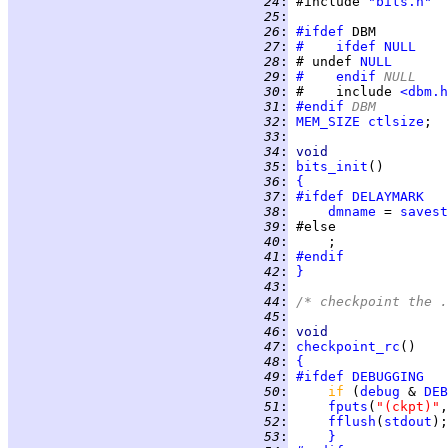
  24
:
 #include 
"bits.h"
  25
:
  26
:
#ifdef
  27
:
#    ifdef
NULL
  28
:
 #	undef 
NULL
  29
:
#    endif
 NULL
  30
:
 #    include 
<dbm.h
  31
:
#endif
 DBM
  32
:
MEM_SIZE
ctlsize
;  
  33
:
  34
:
void
  35
:
bits_init
  36
:
{
  37
:
#ifdef
DELAYMARK
  38
:
dmname
 = 
savest
  39
:
  40
:
  41
:
#endif
  42
:
}
  43
:
  44
:
/* checkpoint the .
  45
:
  46
:
void
  47
:
checkpoint_rc
  48
:
{
  49
:
#ifdef
DEBUGGING
  50
:
if 
(
debug
 & 
DEB
  51
:
fputs
(
"(ckpt)"
,
  52
:
fflush
(
stdout
  53
:
}