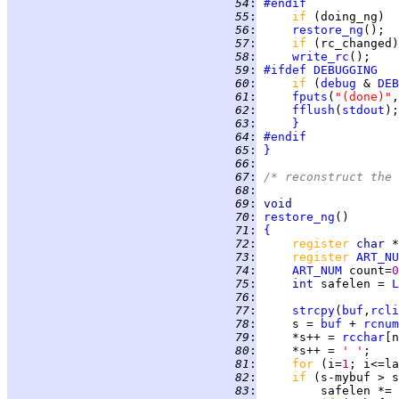
  54
:
#endif
  55
:
if 
  56
:
restore_ng
();  
  57
:
if 
  58
:
write_rc
  59
:
#ifdef
DEBUGGING
  60
:
if 
(
debug
 & 
DEB
  61
:
fputs
(
"(done)"
,
  62
:
fflush
(
stdout
  63
:
}
  64
:
#endif
  65
:
}
  66
:
  67
:
/* reconstruct the 
  68
:
  69
:
void
  70
:
restore_ng
  71
:
{
  72
:
register 
char 
*
  73
:
register 
ART_NU
  74
:
ART_NUM
 count=
0
  75
:
int 
safelen = 
L
  76
:
  77
:
strcpy
(
buf
,
rcli
  78
:
     s = 
buf
 + 
rcnum
  79
:
     *s++ = 
rcchar
[n
  80
:
     *s++ = 
' '
;    
  81
:
for 
(i=
1
; i<=la
  82
:
if 
(s-mybuf > s
  83
:
         safelen *= 