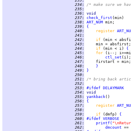
 233
:
 234
:
/* make sure we hav
 235
:
 236
:
void
 237
:
check_first
 238
:
ART_NUM
 239
:
{
 240
:
register 
ART_NU
 241
:
 242
:
if 
 243
:
 244
:
if 
(min < i) 
{
 245
:
for 
 246
:
ctl_set
(i);
 247
:
 248
:
}
 249
:
}
 250
:
 251
:
/* bring back artic
 252
:
 253
:
#ifdef
DELAYMARK
 254
:
void
 255
:
yankback
 256
:
{
 257
:
register 
ART_NU
 258
:
 259
:
if 
(dmfp) 
{
 260
:
#ifdef
VERBOSE
 261
:
printf
(
"\nRetur
 262
:
dmcount
 == 