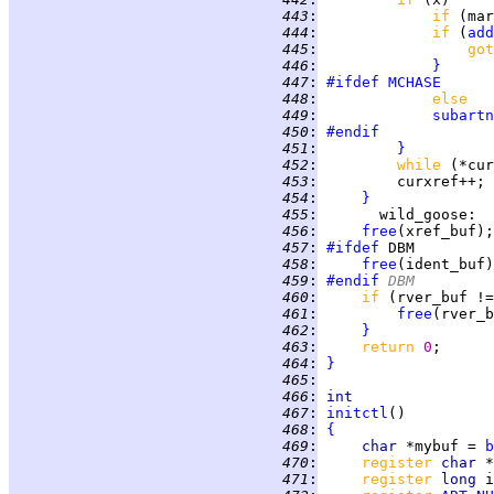
 443
:
if 
(mar
 444
:
if 
(
add
 445
:
got
 446
:
}
 447
:
#ifdef
MCHASE
 448
:
else
 449
:
subartn
 450
:
#endif
 451
:
}
 452
:
while 
(*cur
 453
:
 454
:
}
 455
:
wild_goose
 456
:
free
 457
:
#ifdef
 458
:
free
 459
:
#endif
 DBM
 460
:
if 
(rver_buf !=
 461
:
free
 462
:
}
 463
:
return 
0
 464
:
}
 465
:
 466
:
int
 467
:
initctl
 468
:
{
 469
:
char 
*mybuf = 
b
 470
:
register 
char 
 471
:
register 
long 