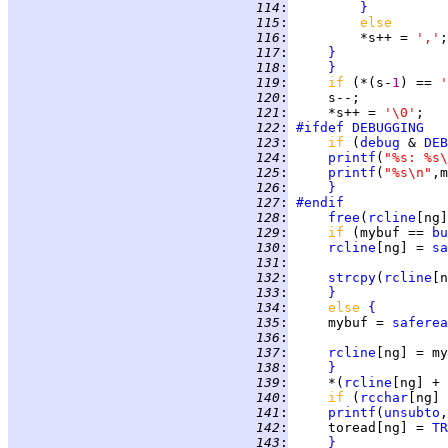
 114
:
}
 115
:
else
 116
:
         *s++ = 
','
;
 117
:
}
 118
:
}
 119
:
if 
(*(s-
1
) == 
'
 120
:
     s--;           
 121
:
     *s++ = 
'\0'
;   
 122
:
#ifdef
DEBUGGING
 123
:
if 
(
debug
 & 
DEB
 124
:
printf
(
"%s: %s\
 125
:
printf
(
"%s\n"
,m
 126
:
}
 127
:
#endif
 128
:
free
(
rcline
[ng]
 129
:
if 
(mybuf == 
bu
 130
:
rcline
[ng] = 
sa
 131
:
 132
:
strcpy
(
rcline
[n
 133
:
}
 134
:
else 
{
 135
:
     mybuf = 
saferea
 136
:
 137
:
rcline
 138
:
}
 139
:
     *(
rcline
[ng] + 
 140
:
if 
(
rcchar
[ng] 
 141
:
printf
(
unsubto
,
 142
:
     toread[ng] = 
TR
 143
:
}