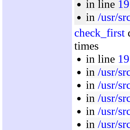
in line
19
in
/usr/sr
check_first
d
times
in line
19
in
/usr/sr
in
/usr/sr
in
/usr/sr
in
/usr/sr
in
/usr/sr