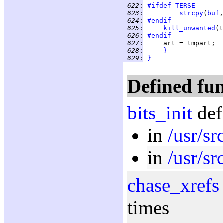
 622
:
#ifdef
TERSE
 623
:
strcpy
(
buf
,
 624
:
#endif
 625
:
kill_unwanted
(t
 626
:
#endif
 627
:
 628
:
}
 629
:
}
Defined fun
bits_init
def
in
/usr/sr
in
/usr/sr
chase_xrefs
times