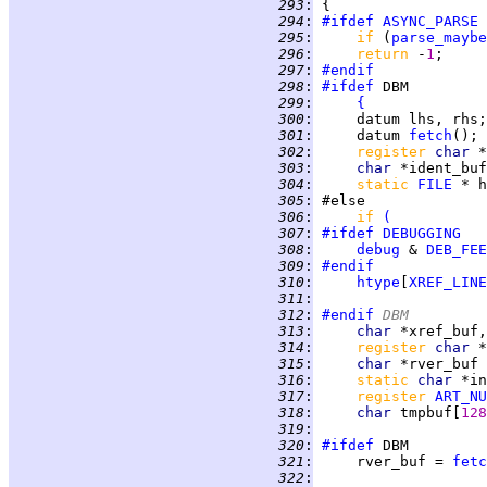
 293
:
 294
:
#ifdef
ASYNC_PARSE
 295
:
if 
(
parse_maybe
 296
:
return 
-
1
 297
:
#endif
 298
:
#ifdef
 299
:
{
 300
:
 301
:
     datum 
fetch
 302
:
register 
char 
 303
:
char 
 304
:
static 
FILE
 * h
 305
:
 306
:
if 
(
 307
:
#ifdef
DEBUGGING
 308
:
debug
 & 
DEB_FEE
 309
:
#endif
 310
:
htype
[
XREF_LINE
 311
:
 312
:
#endif
 DBM
 313
:
char 
 314
:
register 
char 
 315
:
char 
*rver_buf 
 316
:
static 
char 
*in
 317
:
register 
ART_NU
 318
:
char 
tmpbuf[
128
 319
:
 320
:
#ifdef
 321
:
     rver_buf = 
fetc
 322
: