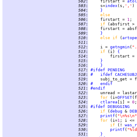
 502
:
     firstart = 
atol
 503
:
     s=
index
(s,
','
) 
 504
:
}
 505
:
else
 506
:
     firstart = 
1
;  
 507
:
if 
(absfirst > 
 508
:
     firstart = absf
 509
:
}
 510
:
else if 
(
artope
 511
:
 512
:
     i = 
getngmin
(
".
 513
:
if 
(i) 
{
 514
:
 515
:
}
 516
:
}
 517
:
#ifdef
PENDING
 518
:
#   ifdef
CACHESUBJ
 519
:
 520
:
#   endif
 521
:
#endif
 522
:
     unread = lastar
 523
:
for 
(i=
OFFSET
(f
 524
:
ctlarea
[i] = 
0
;
 525
:
#ifdef
DEBUGGING
 526
:
if 
(
debug
 & 
DEB
 527
:
printf
(
"\n%s\n"
 528
:
for 
(i=
1
 529
:
if 
(! 
was_r
 530
:
printf
(
"%ld
 531
:
}