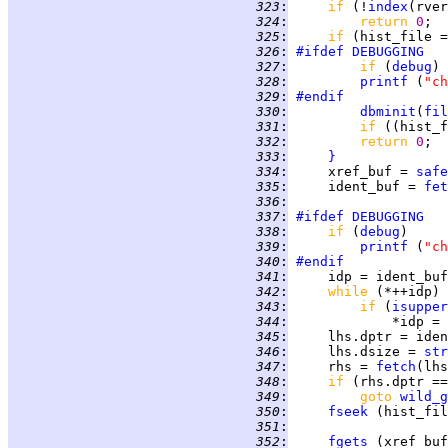
 323
:
if 
(!
index
(rver
 324
:
return 
0
 325
:
if 
(hist_file =
 326
:
#ifdef
DEBUGGING
 327
:
if 
(
debug
 328
:
printf
 (
"ch
 329
:
#endif
 330
:
dbminit
(
fil
 331
:
if 
((hist_f
 332
:
return 
0
 333
:
}
 334
:
     xref_buf = 
safe
 335
:
     ident_buf = 
fet
 336
:
 337
:
#ifdef
DEBUGGING
 338
:
if 
(
debug
 339
:
printf
 (
"ch
 340
:
#endif
 341
:
 342
:
while 
(*++idp) 
 343
:
if 
(
isupper
 344
:
             *idp = 
 345
:
     lhs.dptr = iden
 346
:
     lhs.dsize = 
str
 347
:
     rhs = 
fetch
(lhs
 348
:
if 
(rhs.dptr ==
 349
:
goto 
wild_g
 350
:
fseek
 (hist_fil
 351
:
 352
:
fgets
 (xref_buf