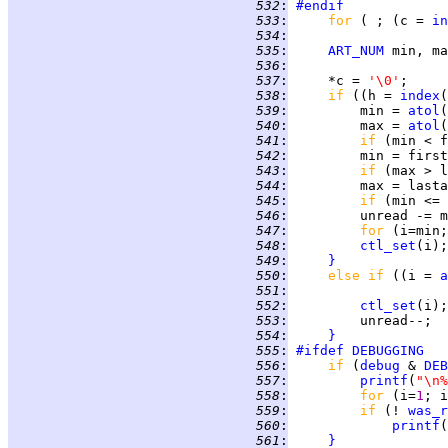
 532
:
#endif
 533
:
for 
( ; (c = 
in
 534
:
 535
:
ART_NUM
 536
:
 537
:
     *c = 
'\0'
;     
 538
:
if 
((h = 
index
(
 539
:
         min = 
atol
 540
:
         max = 
atol
(
 541
:
if 
(min < f
 542
:
 543
:
if 
 544
:
 545
:
if 
(min <= 
 546
:
         unread -= m
 547
:
for 
(i=min;
 548
:
ctl_set
(i);
 549
:
}
 550
:
else if 
((i = 
a
 551
:
 552
:
ctl_set
(i);
 553
:
         unread--;  
 554
:
}
 555
:
#ifdef
DEBUGGING
 556
:
if 
(
debug
 & 
DEB
 557
:
printf
(
"\n%
 558
:
for 
(i=
1
 559
:
if 
(! 
was_r
 560
:
printf
(
 561
:
}