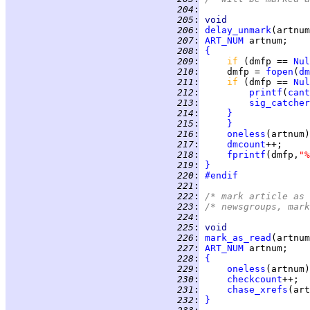
 204
:
 205
:
void
 206
:
delay_unmark
 207
:
ART_NUM
 208
:
{
 209
:
if 
(dmfp == 
Nul
 210
:
     dmfp = 
fopen
(
dm
 211
:
if 
(dmfp == 
Nul
 212
:
printf
(
cant
 213
:
sig_catcher
 214
:
}
 215
:
}
 216
:
oneless
(artnum)
 217
:
dmcount
 218
:
fprintf
(dmfp,
"%
 219
:
}
 220
:
#endif
 221
:
 222
:
/* mark article as 
 223
:
/* newsgroups, mark
 224
:
 225
:
void
 226
:
mark_as_read
 227
:
ART_NUM
 228
:
{
 229
:
oneless
(artnum)
 230
:
checkcount
++;  
 231
:
chase_xrefs
(art
 232
:
}