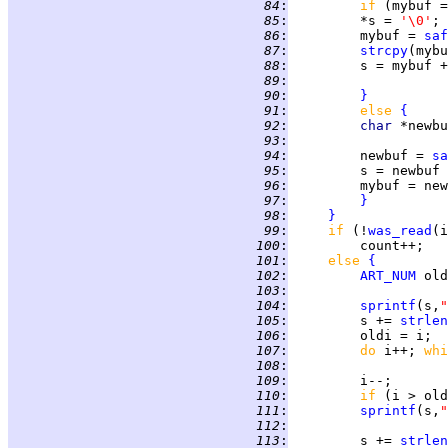
  84
:
if 
(mybuf =
  85
:
         *s = 
'\0'
  86
:
         mybuf = 
saf
  87
:
strcpy
(mybu
  88
:
         s = mybuf +
  89
:
  90
:
}
  91
:
else 
{
  92
:
char 
  93
:
  94
:
         newbuf = 
sa
  95
:
  96
:
  97
:
}
  98
:
}
  99
:
if 
(!
was_read
(i
 100
:
         count++;   
 101
:
else 
{
 102
:
ART_NUM
 103
:
 104
:
sprintf
(s,
"
 105
:
         s += 
strlen
 106
:
         oldi = i;  
 107
:
do 
i++; 
whi
 108
:
 109
:
         i--;       
 110
:
if 
(i > old
 111
:
sprintf
(s,
"
 112
:
 113
:
         s += 
strlen