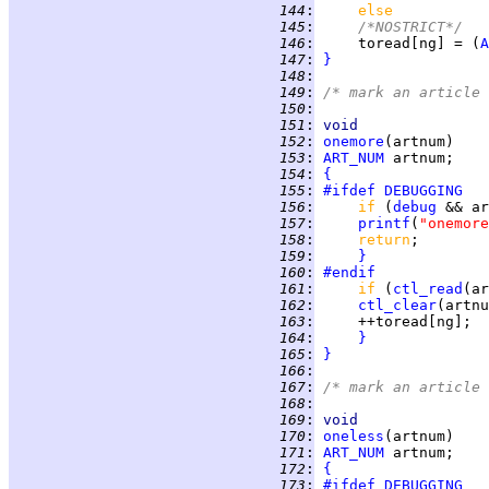
 144
:
else
 145
:
/*NOSTRICT*/
 146
:
     toread[ng] = (
A
 147
:
}
 148
:
 149
:
/* mark an article 
 150
:
 151
:
void
 152
:
onemore
 153
:
ART_NUM
 154
:
{
 155
:
#ifdef
DEBUGGING
 156
:
if 
(
debug
 && ar
 157
:
printf
(
"onemore
 158
:
return
 159
:
}
 160
:
#endif
 161
:
if 
(
ctl_read
(ar
 162
:
ctl_clear
 163
:
 164
:
}
 165
:
}
 166
:
 167
:
/* mark an article 
 168
:
 169
:
void
 170
:
oneless
 171
:
ART_NUM
 172
:
{
 173
:
#ifdef
DEBUGGING