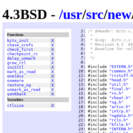
4.3BSD -
/
usr
/
src
/
new
   1
:
/* $Header: bits.c,
Functions
   2
:
 *
   3
:
 * $Log:	bits.c,v
bits_init
X
   4
:
 * Revision 4.3  85
chase_xrefs
X
   5
:
 * Baseline for rel
check_first
X
   6
:
 *
checkpoint_rc
X
   7
:
 */
delay_unmark
X
   8
:
grow_ctl
X
   9
:
 #include 
"EXTERN.h"
initctl
X
  10
:
 #include 
"common.h"
mark_as_read
X
  11
:
 #include 
"rcstuff.h
oneless
X
  12
:
 #include 
"head.h"
onemore
X
  13
:
 #include 
"util.h"
restore_ng
X
  14
:
 #include 
"final.h"
unmark_as_read
X
  15
:
 #include 
"rn.h"
yankback
X
  16
:
 #include 
"cheat.h"
Variables
  17
:
 #include 
"ng.h"
ctlsize
X
  18
:
 #include 
"artio.h"
  19
:
 #include 
"intrp.h"
  20
:
 #include 
"ngdata.h"
  21
:
 #include 
"rcln.h"
  22
:
 #include 
"kfile.h"
  23
:
 #include 
"INTERN.h"