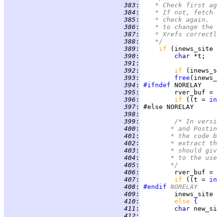
 383
:
	 * Check first a
 384
:
	 * If not, fetch
 385
:
	 * check again. 
 386
:
	 * to change the
 387
:
	 * Xrefs correct
 388
:
	 */
 389
:
if 
(inews_site 
 390
:
char 
 391
:
 392
:
if 
(inews_s
 393
:
free
 394
:
#ifndef
 395
:
         rver_buf = 
 396
:
if 
((t = 
in
 397
:
 398
:
 399
:
/* In versi
 400
:
	     * and Posti
 401
:
	     * the code 
 402
:
	     * extract t
 403
:
	     * should gi
 404
:
	     * to the us
 405
:
	     */
 406
:
         rver_buf = 
 407
:
if 
((t = 
in
 408
:
#endif
 NORELAY
 409
:
         inews_site 
 410
:
else 
{
 411
:
char 
new_si
 412
: