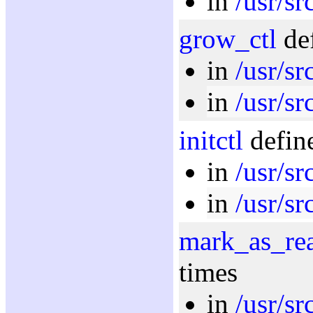
in
/usr/sr
grow_ctl
def
in
/usr/sr
in
/usr/sr
initctl
define
in
/usr/sr
in
/usr/sr
mark_as_re
times
in
/usr/sr