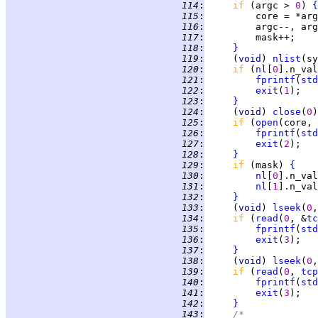
 114
:
if 
(argc > 
0
) 
{
 115
:
 116
:
 117
:
 118
:
}
 119
:
     (
void
) 
nlist
(sy
 120
:
if 
(
nl
[
0
].n_val
 121
:
fprintf
(
std
 122
:
exit
(
1
 123
:
}
 124
:
     (
void
) 
close
(
0
 125
:
if 
(
open
(core, 
 126
:
fprintf
(
std
 127
:
exit
(
2
 128
:
}
 129
:
if 
(mask) 
{
 130
:
nl
[
0
].n_val
 131
:
nl
[
1
].n_val
 132
:
}
 133
:
     (
void
) 
lseek
(
0
,
 134
:
if 
(
read
(
0
, &
tc
 135
:
fprintf
(
std
 136
:
exit
(
3
 137
:
}
 138
:
     (
void
) 
lseek
(
0
,
 139
:
if 
(
read
(
0
, 
tcp
 140
:
fprintf
(
std
 141
:
exit
(
3
 142
:
}
 143
:
/*