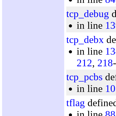
tcp_debug
d
in line
13
tcp_debx
de
in line
13
212
,
218
tcp_pcbs
def
in line
10
tflag
defined
in line
88