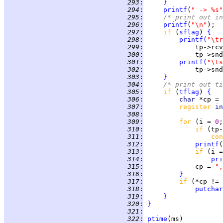
 293
:
}
 294
:
printf
(
" -> %s"
 295
:
/* print out in
 296
:
printf
(
"\n"
 297
:
if 
(
sflag
) 
{
 298
:
printf
(
"\tr
 299
:
 300
:
             tp->snd
 301
:
printf
(
"\ts
 302
:
             tp->snd
 303
:
}
 304
:
/* print out ti
 305
:
if 
(
tflag
) 
{
 306
:
char 
*cp = 
 307
:
register 
in
 308
:
 309
:
for 
(i = 
0
;
 310
:
if 
(tp-
 311
:
con
 312
:
printf
(
 313
:
if 
(i =
 314
:
pri
 315
:
             cp = 
",
 316
:
}
 317
:
if 
(*cp != 
 318
:
putchar
 319
:
}
 320
:
}
 321
:
 322
:
ptime