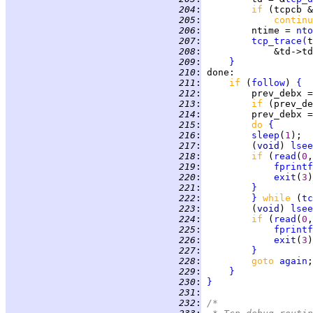
 204
:
if 
 205
:
continu
 206
:
         ntime = 
nto
 207
:
tcp_trace
(
 208
:
             &td->td
 209
:
}
 210
:
done
 211
:
if 
(
follow
) 
{
 212
:
         prev_debx =
 213
:
if 
(prev_de
 214
:
         prev_debx =
 215
:
do 
{
 216
:
sleep
(
1
 217
:
         (
void
) 
lsee
 218
:
if 
(
read
(
0
,
 219
:
fprintf
 220
:
exit
(
3
 221
:
}
 222
:
}
while 
(
tc
 223
:
         (
void
) 
lsee
 224
:
if 
(
read
(
0
,
 225
:
fprintf
 226
:
exit
(
3
 227
:
}
 228
:
goto 
again
 229
:
}
 230
:
}
 231
:
 232
:
/*