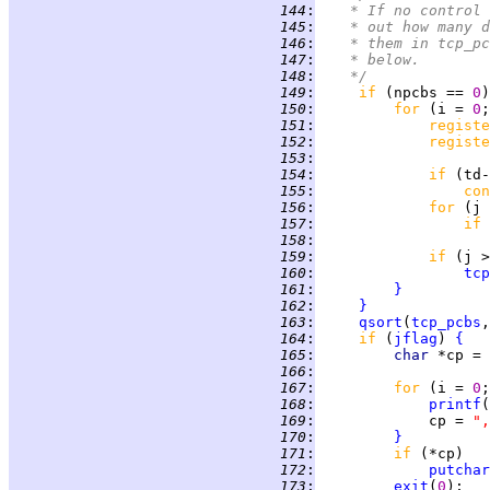
 144
:
	 * If no control
 145
:
	 * out how many 
 146
:
	 * them in tcp_p
 147
:
	 * below.
 148
:
	 */
 149
:
if 
(npcbs == 
0
)
 150
:
for 
(i = 
0
;
 151
:
registe
 152
:
registe
 153
:
 154
:
if 
(td-
 155
:
con
 156
:
for 
(j 
 157
:
if 
 158
:
 159
:
if 
 160
:
tcp
 161
:
}
 162
:
}
 163
:
qsort
(
tcp_pcbs
,
 164
:
if 
(
jflag
) 
{
 165
:
char 
*cp = 
 166
:
 167
:
for 
(i = 
0
;
 168
:
printf
(
 169
:
             cp = 
",
 170
:
}
 171
:
if 
 172
:
putchar
 173
:
exit
(
0