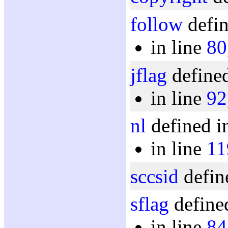
follow
defin
in line
80
jflag
defined
in line
92
nl
defined i
in line
11
sccsid
defin
sflag
defined
in line
84