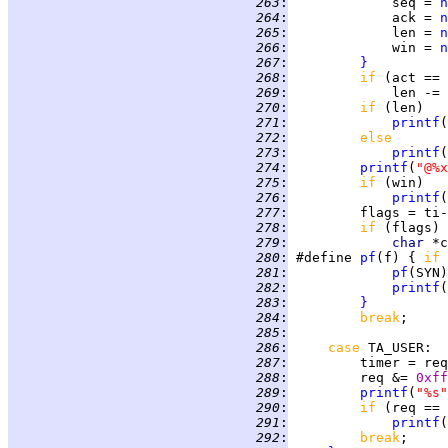
 263
:
             seq = 
n
 264
:
             ack = 
n
 265
:
             len = 
n
 266
:
             win = 
n
 267
:
}
 268
:
if 
(act == 
 269
:
             len -= 
 270
:
if 
 271
:
printf
(
 272
:
else
 273
:
printf
(
 274
:
printf
(
"@%x
 275
:
if 
 276
:
printf
(
 277
:
         flags = ti-
 278
:
if 
(flags) 
 279
:
char 
*c
 280
:
 #define 
pf
(f) { 
if 
 281
:
pf
(SYN)
 282
:
printf
(
 283
:
}
 284
:
break
 285
:
 286
:
case 
TA_USER
 287
:
         timer = req
 288
:
         req &= 
0xff
 289
:
printf
(
"%s"
 290
:
if 
(req == 
 291
:
printf
(
 292
:
break