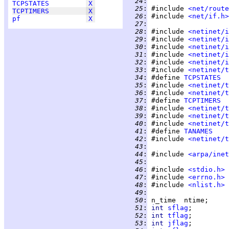
  24
:
TCPSTATES
X
  25
:
 #include 
<net/route
TCPTIMERS
X
  26
:
 #include 
<net/if.h>
pf
X
  27
:
  28
:
 #include 
<netinet/i
  29
:
 #include 
<netinet/i
  30
:
 #include 
<netinet/i
  31
:
 #include 
<netinet/i
  32
:
 #include 
<netinet/i
  33
:
 #include 
<netinet/t
  34
:
 #define 
TCPSTATES
  35
:
 #include 
<netinet/t
  36
:
 #include 
<netinet/t
  37
:
 #define 
TCPTIMERS
  38
:
 #include 
<netinet/t
  39
:
 #include 
<netinet/t
  40
:
 #include 
<netinet/t
  41
:
 #define 
TANAMES
  42
:
 #include 
<netinet/t
  43
:
  44
:
 #include 
<arpa/inet
  45
:
  46
:
 #include 
<stdio.h>
  47
:
 #include 
<errno.h>
  48
:
 #include 
<nlist.h>
  49
:
  50
:
  51
:
int 
sflag
  52
:
int 
tflag
  53
:
int 
jflag