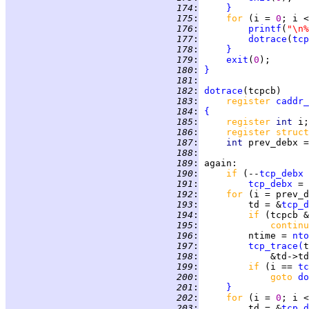
 174
:
}
 175
:
for 
(i = 
0
; i <
 176
:
printf
(
"\n%
 177
:
dotrace
(
tcp
 178
:
}
 179
:
exit
(
0
 180
:
}
 181
:
 182
:
dotrace
 183
:
register 
caddr_
 184
:
{
 185
:
register 
int 
 186
:
register struct
 187
:
int 
prev_debx =
 188
:
 189
:
again
 190
:
if 
(--
tcp_debx
 
 191
:
tcp_debx
 = 
 192
:
for 
(i = prev_d
 193
:
         td = &
tcp_d
 194
:
if 
 195
:
continu
 196
:
         ntime = 
nto
 197
:
tcp_trace
(
 198
:
             &td->td
 199
:
if 
(i == 
tc
 200
:
goto 
do
 201
:
}
 202
:
for 
(i = 
0
; i <
 203
:
         td = &
tcp_d