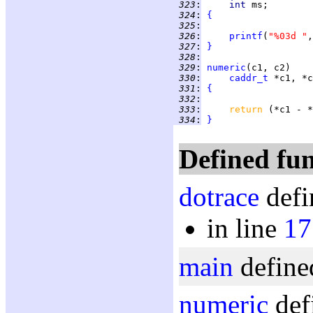
 323
:
int 
 324
:
{
 325
:
 326
:
printf
(
"%03d "
,
 327
:
}
 328
:
 329
:
numeric
 330
:
caddr_t
 331
:
{
 332
:
 333
:
return 
 334
:
}
Defined fun
dotrace
defi
in line
17
main
define
numeric
def