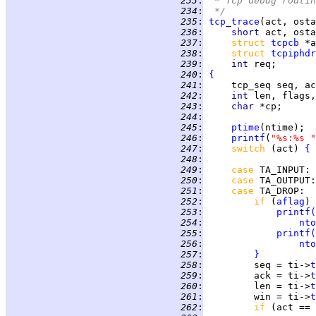
 233
:
 * Tcp debug routin
 234
:
 */
 235
:
tcp_trace
 236
:
short 
 237
:
struct 
tcpcb
 238
:
struct 
tcpiphdr
 239
:
int 
 240
:
{
 241
:
 242
:
int 
 243
:
char 
 244
:
 245
:
ptime
 246
:
printf
(
"%s:%s "
 247
:
switch 
(act) 
{
 248
:
 249
:
case 
TA_INPUT
 250
:
case 
TA_OUTPUT
 251
:
case 
TA_DROP
 252
:
if 
(
aflag
) 
 253
:
printf
(
 254
:
nto
 255
:
printf
(
 256
:
nto
 257
:
}
 258
:
         seq = ti->
t
 259
:
         ack = ti->
t
 260
:
         len = ti->
t
 261
:
         win = ti->
t
 262
:
if 
(act == 