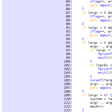
  84
:
sflag
  85
:
goto 
again
  86
:
}
  87
:
if 
(argc > 
0 
&&
  88
:
tflag
  89
:
goto 
again
  90
:
}
  91
:
if 
(argc > 
0 
&&
  92
:
jflag
  93
:
goto 
again
  94
:
}
  95
:
if 
(argc > 
0 
&&
  96
:
  97
:
if 
(argc < 
  98
:
fprintf
  99
:
exit
(
1
 100
:
}
 101
:
if 
(npcbs >
 102
:
fprintf
 103
:
exit
(
1
 104
:
}
 105
:
sscanf
(*arg
 106
:
 107
:
goto 
again
 108
:
}
 109
:
if 
(argc > 
0
) 
{
 110
:
 111
:
 112
:
 113
:
}