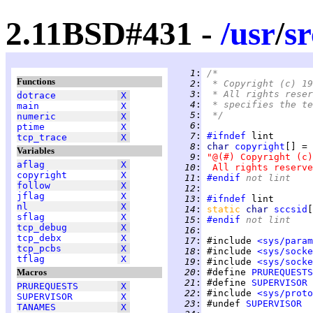
2.11BSD#431 -
/
usr
/
sr
   1
:
/*
Functions
   2
:
 * Copyright (c) 19
   3
:
 * All rights reser
dotrace
X
   4
:
 * specifies the te
main
X
   5
:
 */
numeric
X
   6
:
ptime
X
   7
:
#ifndef
tcp_trace
X
   8
:
char 
copyright
Variables
   9
:
"@(#) Copyright (c)
aflag
X
  10
:
 All rights reserve
copyright
X
  11
:
#endif
 not lint
follow
X
  12
:
jflag
X
  13
:
#ifndef
nl
X
  14
:
static 
char 
sccsid
[
sflag
X
  15
:
#endif
 not lint
tcp_debug
X
  16
:
tcp_debx
X
  17
:
 #include 
<sys/param
tcp_pcbs
X
  18
:
 #include 
<sys/socke
tflag
X
  19
:
 #include 
<sys/socke
Macros
  20
:
 #define 
PRUREQUESTS
  21
:
 #define 
SUPERVISOR
PRUREQUESTS
X
  22
:
 #include 
<sys/proto
SUPERVISOR
X
  23
:
 #undef 
SUPERVISOR
TANAMES
X