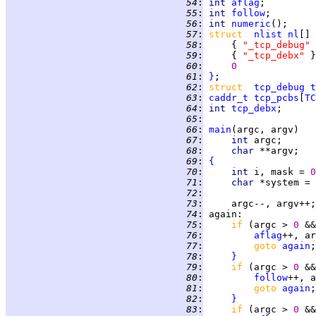
  54
:
int 
aflag
  55
:
int 
follow
  56
:
int 
numeric
  57
:
struct  
nlist
nl
[] 
  58
:
     { 
"_tcp_debug" 
  59
:
     { 
"_tcp_debx" 
  60
:
0
  61
:
}
  62
:
struct  
tcp_debug
t
  63
:
caddr_t
tcp_pcbs
[
TC
  64
:
int 
tcp_debx
  65
:
  66
:
main
  67
:
int 
  68
:
char 
  69
:
{
  70
:
int 
i, mask = 
0
  71
:
char 
*system = 
  72
:
  73
:
  74
:
again
  75
:
if 
(argc > 
0 
&&
  76
:
aflag
  77
:
goto 
again
  78
:
}
  79
:
if 
(argc > 
0 
&&
  80
:
follow
  81
:
goto 
again
  82
:
}
  83
:
if 
(argc > 
0 
&&