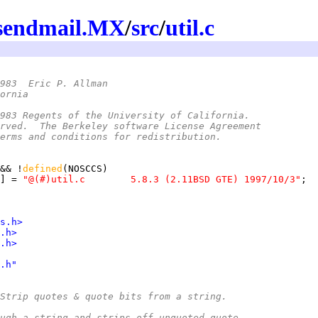
sendmail.MX
/
src
/
util.c
983  Eric P. Allman
ornia
983 Regents of the University of California.
rved.  The Berkeley software License Agreement
erms and conditions for redistribution.
&& !
defined
] = 
"@(#)util.c	5.8.3 (2.11BSD GTE) 1997/10/3"
s.h>
.h>
.h>
.h"
Strip quotes & quote bits from a string.
hrough a string and strips off unquoted quote