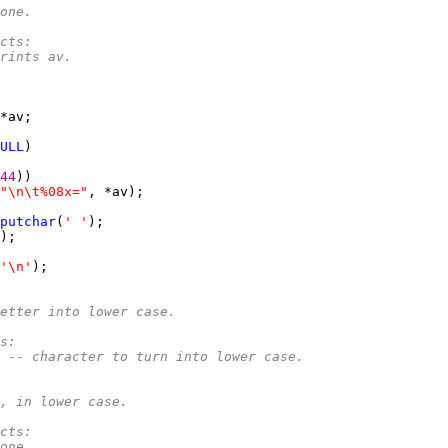
*		none.
ects:
*		prints av.
ULL
44
"\n\t%08x="
putchar
(
' '
'\n'
etter into lower case.
rs:
*		c -- character to turn into lower case.
*		c, in lower case.
ects:
*		none.