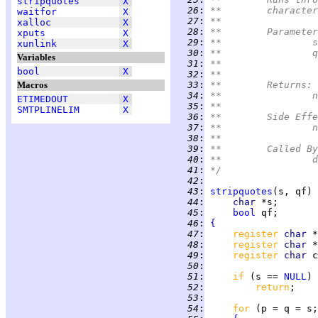
stripquotes
X
  26
:
**	charac
waitfor
X
  27
:
**
xalloc
X
  28
:
**	Paramete
xputs
X
  29
:
*
xunlink
X
  30
:
*
Variables
  31
:
bool
X
  32
:
**
Macros
  33
:
**	Returns:
  34
:
*
ETIMEDOUT
X
  35
:
**
SMTPLINELIM
X
  36
:
**	Side Eff
  37
:
*
  38
:
**
  39
:
**	Called B
  40
:
*
  41
:
*/
  42
:
  43
:
stripquotes
  44
:
char 
  45
:
bool
  46
:
{
  47
:
register 
char 
  48
:
register 
char 
  49
:
register 
char 
  50
:
  51
:
if 
(s == 
NULL
  52
:
return
  53
:
  54
:
for 
(p = q = s;