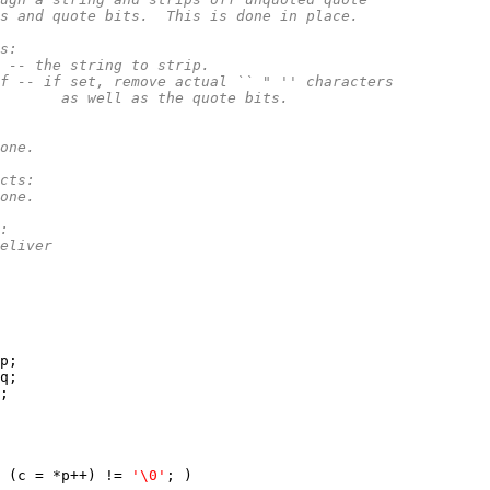
ters and quote bits.  This is done in place.
rs:
*		s -- the string to strip.
*		qf -- if set, remove actual `` " '' characters
**			as well as the quote bits.
*		none.
ects:
*		none.
y:
*		deliver
 (c = *p++) != 
'\0'