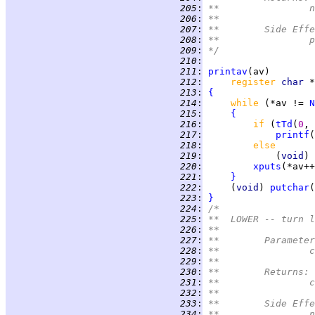
 205
:
*
 206
:
**
 207
:
**	Side Eff
 208
:
*
 209
:
*/
 210
:
 211
:
printav
 212
:
register 
char 
 213
:
{
 214
:
while 
(*av != 
N
 215
:
{
 216
:
if 
(
tTd
(
0
, 
 217
:
printf
(
 218
:
else
 219
:
             (
void
) 
 220
:
xputs
 221
:
}
 222
:
     (
void
) 
putchar
(
 223
:
}
 224
:
/*
 225
:
**  LOWER -- turn l
 226
:
**
 227
:
**	Paramete
 228
:
*
 229
:
**
 230
:
**	Returns:
 231
:
*
 232
:
**
 233
:
**	Side Eff
 234
:
*