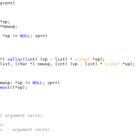
 *vp != 
NULL
*) 
xalloc
((
int
) (vp - list) * 
sizeof 
list, (
char 
*) newvp, (
int
) (vp - list) * 
sizeof 
ewvp; *vp != 
NULL
ewstr
t argument vector.
rs:
*		av -- argument vector.