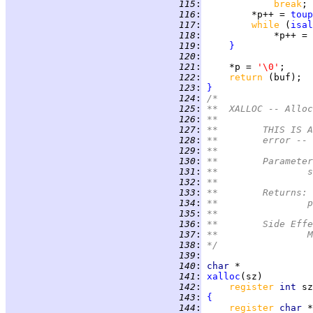
 115
:
break
 116
:
         *p++ = 
toup
 117
:
while 
(
isal
 118
:
 119
:
}
 120
:
 121
:
     *p = 
'\0'
 122
:
return 
 123
:
}
 124
:
/*
 125
:
**  XALLOC -- Alloc
 126
:
**
 127
:
**	THIS I
 128
:
**	error 
 129
:
**
 130
:
**	Paramete
 131
:
*
 132
:
**
 133
:
**	Returns:
 134
:
*
 135
:
**
 136
:
**	Side Eff
 137
:
*
 138
:
*/
 139
:
 140
:
char
 141
:
xalloc
 142
:
register 
int 
 143
:
{
 144
:
register 
char 