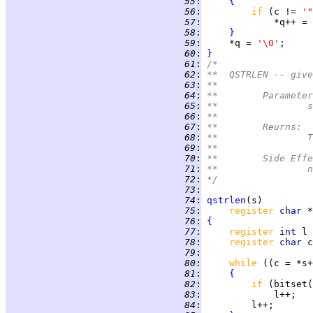
  55
:
{
  56
:
if 
(c != 
'"
  57
:
             *q++ = 
  58
:
}
  59
:
     *q = 
'\0'
  60
:
}
  61
:
/*
  62
:
**  QSTRLEN -- give
  63
:
**
  64
:
**	Paramete
  65
:
*
  66
:
**
  67
:
**	Reurns:
  68
:
*
  69
:
**
  70
:
**	Side Eff
  71
:
*
  72
:
*/
  73
:
  74
:
qstrlen
  75
:
register 
char 
  76
:
{
  77
:
register 
int 
l 
  78
:
register 
char 
  79
:
  80
:
while 
((c = *s+
  81
:
{
  82
:
if 
(bitset(
  83
:
  84
: