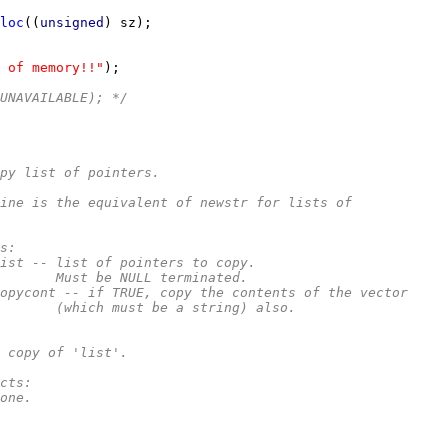
loc
((
unsigned
 of memory!!"
UNAVAILABLE); */
py list of pointers.
outine is the equivalent of newstr for lists of
rs:
*		list -- list of pointers to copy.
**			Must be NULL terminated.
*		copycont -- if TRUE, copy the contents of the vector
**			(which must be a string) also.
*		a copy of 'list'.
ects:
*		none.