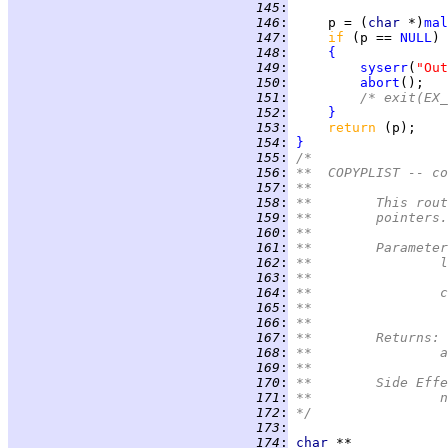
 145
:
 146
:
     p = (
char 
*)
mal
 147
:
if 
(p == 
NULL
 148
:
{
 149
:
syserr
(
"Out
 150
:
abort
 151
:
/* exit(EX_
 152
:
}
 153
:
return 
 154
:
}
 155
:
/*
 156
:
**  COPYPLIST -- co
 157
:
**
 158
:
**	This r
 159
:
**	pointers.
 160
:
**
 161
:
**	Paramete
 162
:
*
 163
:
 164
:
*
 165
:
 166
:
**
 167
:
**	Returns:
 168
:
*
 169
:
**
 170
:
**	Side Eff
 171
:
*
 172
:
*/
 173
:
 174
:
char