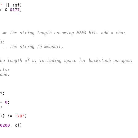
' 
c & 
0177
 me the string length assuming 0200 bits add a char
rs:
*		s -- the string to measure.
*		The length of s, including space for backslash escapes.
ects:
*		none.
= 
0
+) != 
'\0'
0200