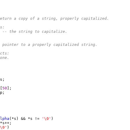
eturn a copy of a string, properly capitalized.
rs:
*		s -- the string to capitalize.
*		a pointer to a properly capitalized string.
ects:
*		none.
[
50
lpha
(*s) && *s != 
'\0'
\0'