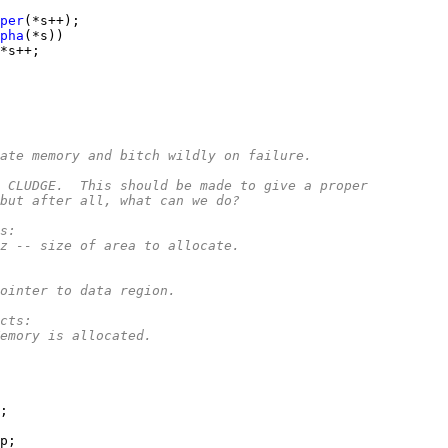
per
pha
ate memory and bitch wildly on failure.
S A CLUDGE.  This should be made to give a proper
-- but after all, what can we do?
rs:
*		sz -- size of area to allocate.
*		pointer to data region.
ects:
*		Memory is allocated.