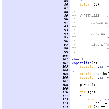
  85
:
}
  86
:
return 
  87
:
}
  88
:
/*
  89
:
**  CAPITALIZE -- r
  90
:
**
  91
:
**	Paramete
  92
:
*
  93
:
**
  94
:
**	Returns:
  95
:
*
  96
:
**
  97
:
**	Side Eff
  98
:
*
  99
:
*/
 100
:
 101
:
char
 102
:
capitalize
 103
:
register 
char 
 104
:
{
 105
:
static 
char 
buf
 106
:
register 
char 
 107
:
 108
:
 109
:
 110
:
for 
 111
:
{
 112
:
while 
(!
isa
 113
:
 114
:
if 
(*s == 
'