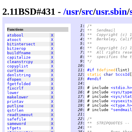
2.11BSD#431 -
/
usr
/
src
/
usr.sbin
/
   1
:
/*
Functions
   2
:
**  Sendmail
   3
:
**  Copyright (c) 1
atobool
X
   4
:
**  Berkeley, Calif
atooct
X
   5
:
**
bitintersect
X
   6
:
**  Copyright (c) 1
bitzerop
X
   7
:
**  All rights rese
buildfname
X
   8
:
**  specifies the t
capitalize
X
   9
:
*/
cleanstrcpy
X
  10
:
copyplist
X
  11
:
#if
 !
defined
(lint) 
curtime
X
  12
:
static 
char 
SccsId
[
denlstring
X
  13
:
#endif
dfopen
X
  14
:
fgetfolded
X
  15
:
 # include 
<stdio.h>
fixcrlf
X
  16
:
 # include 
<sys/type
lower
X
  17
:
 # include 
<sys/stat
makelower
X
  18
:
 # include 
<sysexits
printav
X
  19
:
 # include 
<ctype.h>
putline
X
  20
:
 # include 
"sendmail
qstrlen
X
  21
:
readtimeout
X
  22
:
/*
safefile
X
  23
:
**  STRIPQUOTES -- 
sameword
X
  24
:
**
sfgets
X
  25
:
**	Runs t