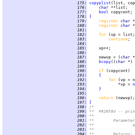
 175
:
copyplist
 176
:
char 
 177
:
bool
 178
:
{
 179
:
register 
char 
 180
:
register 
char 
 181
:
 182
:
for 
(vp = list;
 183
:
continue
 184
:
 185
:
 186
:
 187
:
     newvp = (
char 
*
 188
:
bcopy
((
char 
*) 
 189
:
 190
:
if 
 191
:
{
 192
:
for 
(vp = n
 193
:
             *vp = 
n
 194
:
}
 195
:
 196
:
return 
 197
:
}
 198
:
/*
 199
:
**  PRINTAV -- prin
 200
:
**
 201
:
**	Paramete
 202
:
*
 203
:
**
 204
:
**	Returns: