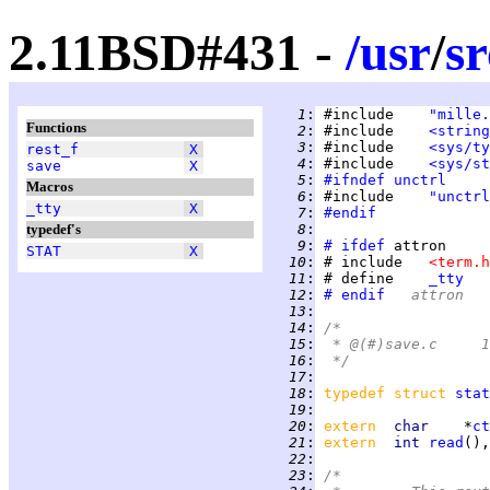
2.11BSD#431 -
/
usr
/
sr
   1
:
 #include    
"mille.
Functions
   2
:
 #include    
<string
   3
:
 #include    
<sys/ty
rest_f
X
   4
:
 #include    
<sys/st
save
X
   5
:
#ifndef
unctrl
Macros
   6
:
 #include    
"unctrl
_tty
X
   7
:
#endif
typedef's
   8
:
   9
:
# ifdef
STAT
X
  10
:
 #	include   
<term.h
  11
:
 #	define    
_tty
  12
:
# endif
	attron
  13
:
  14
:
/*
  15
:
 
  16
:
 */
  17
:
  18
:
typedef struct 
stat
  19
:
  20
:
extern  
char    
*
ct
  21
:
extern  
int 
read
(),
  22
:
  23
:
/*