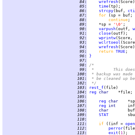
  84
:
wrefresh
  85
:
time
(tp);      
  86
:
strcpy
(buf, 
cti
  87
:
for 
(sp = buf; 
  88
:
continue
  89
:
     *sp = 
'\0'
  90
:
varpush
(outf, 
w
  91
:
close
  92
:
wprintw
(Score, 
  93
:
wclrtoeol
  94
:
wrefresh
  95
:
return 
TRUE
  96
:
}
  97
:
  98
:
/*
  99
:
 *	This d
 100
:
 * backup was made 
 101
:
 * be cleaned up be
 102
:
 */
 103
:
rest_f
 104
:
reg
char    
*file; 
 105
:
 106
:
reg
char    
 107
:
reg
int     
 108
:
char        
buf
 109
:
STAT
 110
:
 111
:
if 
((inf = 
open
 112
:
perror
 113
:
exit
(
1