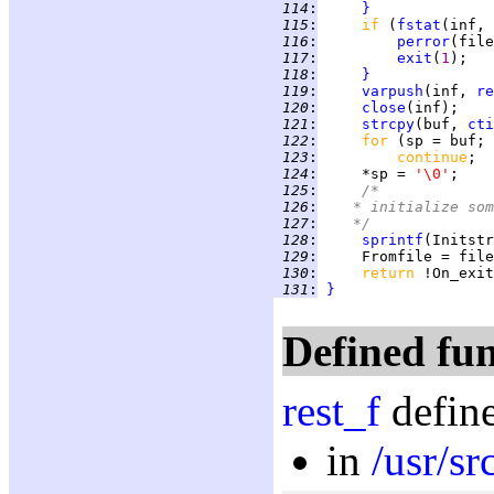
 114
:
}
 115
:
if 
(
fstat
(inf, 
 116
:
perror
 117
:
exit
(
1
 118
:
}
 119
:
varpush
(inf, 
re
 120
:
close
 121
:
strcpy
(buf, 
cti
 122
:
for 
(sp = buf; 
 123
:
continue
 124
:
     *sp = 
'\0'
 125
:
/*
 126
:
	 * initialize so
 127
:
	 */
 128
:
sprintf
(Initstr
 129
:
 130
:
return 
 131
:
}
Defined fun
rest_f
define
in
/usr/sr