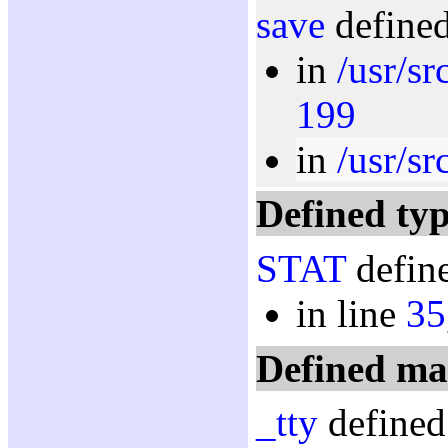
save
defined
in
/usr/sr
199
in
/usr/s
Defined typ
STAT
define
in line
35
Defined ma
_tty
defined