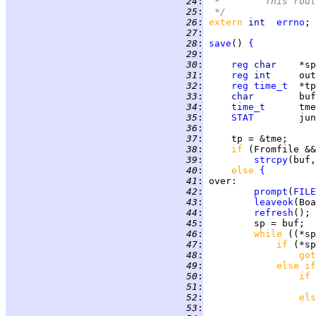
  24
:
 *	This r
  25
:
 */
  26
:
extern 
int  
errno
  27
:
  28
:
save
() 
{
  29
:
  30
:
reg
char    
  31
:
reg
int     
  32
:
reg
time_t
  33
:
char        
buf
  34
:
time_t
  35
:
STAT
  36
:
  37
:
  38
:
if 
(Fromfile &&
  39
:
strcpy
  40
:
else 
{
  41
:
over
  42
:
prompt
(
FILE
  43
:
leaveok
(Boa
  44
:
refresh
  45
:
  46
:
while 
((*sp
  47
:
if 
(*sp
  48
:
got
  49
:
else if
  50
:
if 
  51
:
  52
:
els
  53
: