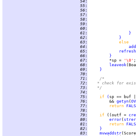
  54
:
  55
:
  56
:
  57
:
  58
:
  59
:
  60
:
  61
:
}
  62
:
}
  63
:
else
  64
:
add
  65
:
refresh
  66
:
}
  67
:
         *sp = 
'\0'
  68
:
leaveok
(Boa
  69
:
}
  70
:
  71
:
/*
  72
:
	 * check for exi
  73
:
	 */
  74
:
  75
:
if 
(
sp == buf |
  76
:
         && 
getyn
(
OV
  77
:
return 
FALS
  78
:
  79
:
if 
((outf = 
cre
  80
:
error
(
strer
  81
:
return 
FALS
  82
:
}
  83
:
mvwaddstr
(Score