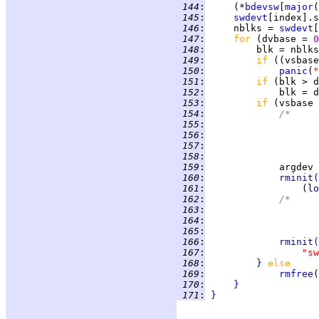
 144
:
     (*
bdevsw
[
major
(
 145
:
swdevt
[index].s
 146
:
     nblks = 
swdevt
 147
:
for 
(dvbase = 
0
 148
:
 149
:
if 
((vsbase
 150
:
panic
(
"
 151
:
if 
 152
:
 153
:
if 
(vsbase 
 154
:
/*
 155
:
	
 156
:
	
 157
:
	
 158
:
		
 159
:
             argdev 
 160
:
rminit
(
 161
:
                 (
lo
 162
:
/*
 163
:
	
 164
:
	
 165
:
		
 166
:
rminit
(
 167
:
"sw
 168
:
}
else
 169
:
rmfree
(
 170
:
}
 171
:
}