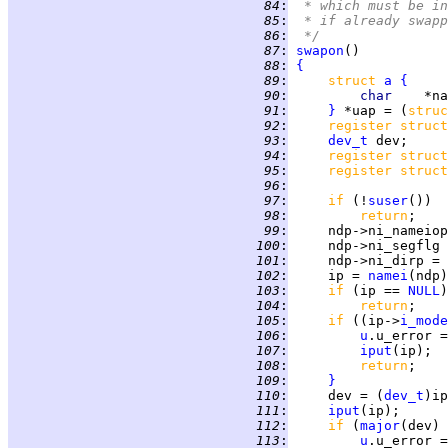
  84
:
 * which must be in
  85
:
 * if already swapp
  86
:
 */
  87
:
swapon
  88
:
{
  89
:
struct 
a
{
  90
:
char    
  91
:
}
 *uap = (
struc
  92
:
register struct
  93
:
dev_t
  94
:
register struct
  95
:
register struct
  96
:
  97
:
if 
(!
suser
  98
:
return
  99
:
 100
:
     ndp->ni_segflg 
 101
:
 102
:
     ip = 
namei
 103
:
if 
(ip == 
NULL
 104
:
return
 105
:
if 
((ip->
i_mode
 106
:
u
 107
:
iput
 108
:
return
 109
:
}
 110
:
     dev = (
dev_t
)ip
 111
:
iput
 112
:
if 
(
major
(dev) 
 113
:
u