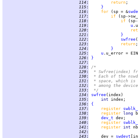
 114
:
return
 115
:
}
 116
:
for 
(sp = &
swde
 117
:
if 
(sp->sw_
 118
:
if 
(sp-
 119
:
u
 120
:
ret
 121
:
}
 122
:
swfree
(
 123
:
return
 124
:
}
 125
:
u
 126
:
}
 127
:
 128
:
/*
 129
:
 * Swfree(index) fr
 130
:
 * Each of the nswd
 131
:
 * space, which is 
 132
:
 * among the device
 133
:
 */
 134
:
swfree
 135
:
int 
 136
:
{
 137
:
register 
swblk_
 138
:
register 
long 
 139
:
dev_t
 140
:
register 
swblk_
 141
:
register 
int 
 142
:
 143
:
     dev = 
swdevt