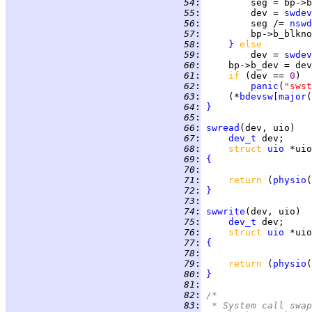
  54
:
  55
:
         dev = 
swdev
  56
:
         seg /= 
nswd
  57
:
  58
:
}
else
  59
:
         dev = 
swdev
  60
:
  61
:
if 
(dev == 
0
  62
:
panic
(
"swst
  63
:
     (*
bdevsw
[
major
  64
:
}
  65
:
  66
:
swread
  67
:
dev_t
  68
:
struct 
uio
  69
:
{
  70
:
  71
:
return 
(
physio
(
  72
:
}
  73
:
  74
:
swwrite
  75
:
dev_t
  76
:
struct 
uio
  77
:
{
  78
:
  79
:
return 
(
physio
(
  80
:
}
  81
:
  82
:
/*
  83
:
 * System call swap