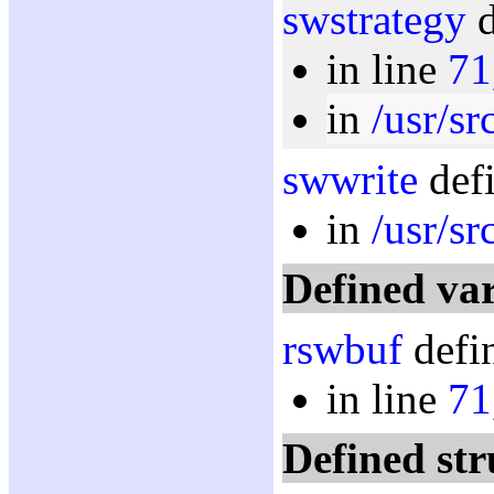
swstrategy
d
in line
71
in
/usr/sr
swwrite
defi
in
/usr/sr
Defined var
rswbuf
defin
in line
71
Defined str