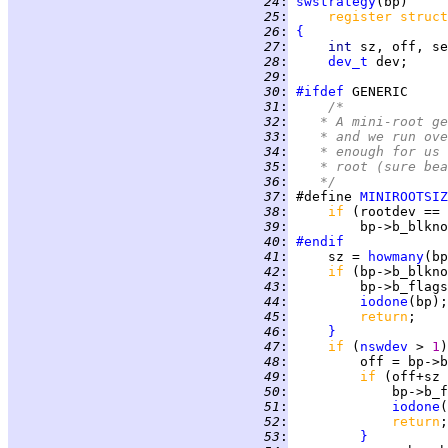
  24
:
swstrategy
  25
:
register struct
  26
:
{
  27
:
int 
  28
:
dev_t
  29
:
  30
:
#ifdef
  31
:
/*
  32
:
	 * A mini-root g
  33
:
	 * and we run ov
  34
:
	 * enough for us
  35
:
	 * root (sure be
  36
:
	 */
  37
:
 #define 
MINIROOTSIZ
  38
:
if 
  39
:
         bp->b_blkno
  40
:
#endif
  41
:
     sz = 
howmany
(bp
  42
:
if 
(bp->b_blkno
  43
:
         bp->b_flags
  44
:
iodone
  45
:
return
  46
:
}
  47
:
if 
(
nswdev
 > 
1
)
  48
:
  49
:
if 
(off+sz 
  50
:
             bp->b_f
  51
:
iodone
  52
:
return
  53
:
}