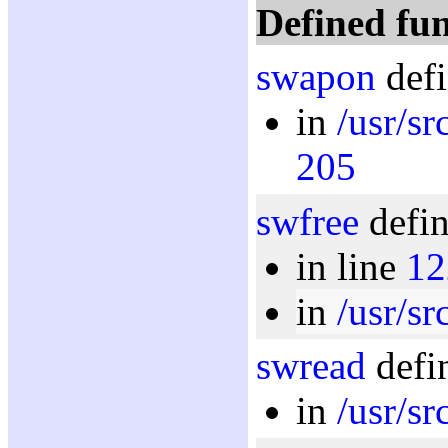
Defined fun
swapon
defi
in
/usr/sr
205
swfree
defin
in line
12
in
/usr/sr
swread
defi
in
/usr/sr