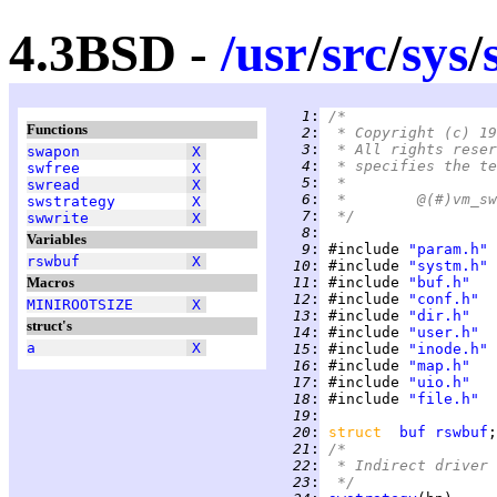
4.3BSD -
/
usr
/
src
/
sys
/
   1
:
/*
Functions
   2
:
 * Copyright (c) 19
   3
:
 * All rights reser
swapon
X
   4
:
 * specifies the te
swfree
X
   5
:
 *
swread
X
   6
:
swstrategy
X
   7
:
 */
swwrite
X
   8
:
Variables
   9
:
 #include 
"param.h"
rswbuf
X
  10
:
 #include 
"systm.h"
Macros
  11
:
 #include 
"buf.h"
  12
:
 #include 
"conf.h"
MINIROOTSIZE
X
  13
:
 #include 
"dir.h"
struct's
  14
:
 #include 
"user.h"
a
X
  15
:
 #include 
"inode.h"
  16
:
 #include 
"map.h"
  17
:
 #include 
"uio.h"
  18
:
 #include 
"file.h"
  19
:
  20
:
struct  
buf
rswbuf
  21
:
/*
  22
:
 * Indirect driver 
  23
:
 */