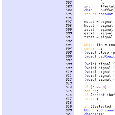
 592
:
 593
:
int     
 594
:
char    
buffer[
 595
:
struct 
bbcount
 596
:
 597
:
     estat = signal 
 598
:
 599
:
 600
:
 601
:
     tstat = signal 
 602
:
 603
:
while 
((n = rea
 604
:
continue
 605
:
     (
void
 606
:
     (
void
) 
pidXwait
 607
:
 608
:
     (
void
 609
:
     (
void
 610
:
     (
void
 611
:
     (
void
 612
:
     (
void
 613
:
 614
:
if 
(n <= 
0
 615
:
return
 616
:
if 
(
sscanf
 (buf
 617
:
return
 618
:
 619
:
if 
((selected =
 620
:
bbc
 = 
add_count
 621
:
changed