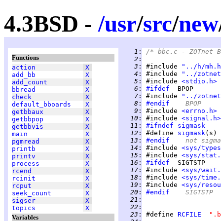
4.3BSD -
/
usr
/
src
/
new
   1
:
/* bbc.c - ZOTnet B
Functions
   2
:
   3
:
 #include 
"../h/mh.h
action
X
   4
:
 #include 
"../zotnet
add_bb
X
   5
:
 #include 
<stdio.h>
add_count
X
   6
:
#ifdef
bbread
X
   7
:
 #include 
"../zotnet
check
X
   8
:
#endif
	BPOP
default_bboards
X
   9
:
 #include 
<errno.h>
getbbaux
X
  10
:
 #include 
<signal.h>
getbbpop
X
  11
:
#ifndef
sigmask
getbbvis
X
  12
:
 #define 
sigmask
(s) 
main
X
  13
:
#endif
	not sigm
pgmread
X
  14
:
 #include 
<sys/types
printb
X
  15
:
 #include 
<sys/stat.
printv
X
  16
:
#ifdef
process
X
  17
:
 #include 
<sys/wait.
rcend
X
  18
:
 #include 
<sys/time.
rcinit
X
  19
:
 #include 
<sys/resou
rcput
X
  20
:
#endif
	SIGTSTP
seek_count
X
  21
:
sigser
X
  22
:
topics
X
  23
:
 #define 
RCFILE
".b
Variables