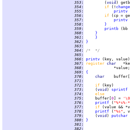
 353
:
         (
void
) getb
 354
:
if 
(!
change
 355
:
printv
 
 356
:
if 
 357
:
printv
 
 358
:
}
 359
:
printb
 360
:
}
 361
:
}
 362
:
}
 363
:
 364
:
/*  */
 365
:
 366
:
printv
 367
:
register 
char   
 368
:
 369
:
{
 370
:
char    
buffer[
 371
:
 372
:
if 
 373
:
     (
void
) 
sprintf
 
 374
:
else
 375
:
     buffer[
0
] = 
'\0
 376
:
printf
 (
"%*s%-*
 377
:
if 
 378
:
printf
 (
"%s"
 379
:
     (
void
) 
putchar
 
 380
:
}
 381
:
 382
: