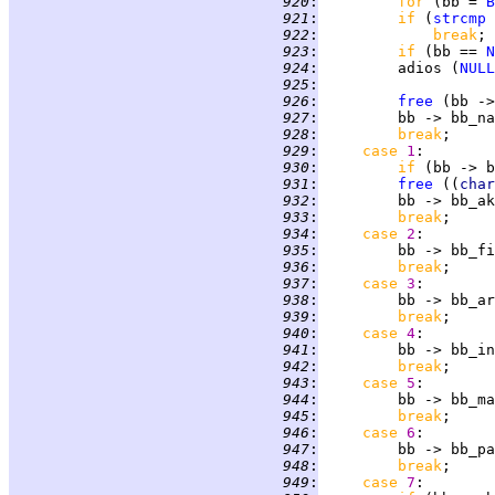
 920
:
for 
(bb = 
B
 921
:
if 
(
strcmp
 
 922
:
break
 923
:
if 
(bb == 
N
 924
:
         adios (
NULL
 925
:
 926
:
free
 927
:
 928
:
break
 929
:
case 
1
 930
:
if 
 931
:
free
 ((
char
 932
:
         bb -> bb_ak
 933
:
break
 934
:
case 
2
 935
:
 936
:
break
 937
:
case 
3
 938
:
 939
:
break
 940
:
case 
4
 941
:
 942
:
break
 943
:
case 
5
 944
:
 945
:
break
 946
:
case 
6
 947
:
 948
:
break
 949
:
case 
7