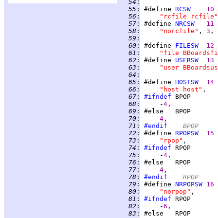
  54
:
  55
:
 #define 
RCSW
10
  56
:
"rcfile rcfile"
  57
:
 #define 
NRCSW
11
  58
:
"norcfile"
, 
3
  59
:
  60
:
 #define 
FILESW
12
  61
:
"file BBoardsfi
  62
:
 #define 
USERSW
13
  63
:
"user BBoardsus
  64
:
  65
:
 #define 
HOSTSW
14
  66
:
"host host"
  67
:
#ifndef
  68
:
     -
4
  69
:
  70
:
4
  71
:
#endif
	BPOP
  72
:
 #define 
RPOPSW
15
  73
:
"rpop"
  74
:
#ifndef
  75
:
     -
4
  76
:
  77
:
4
  78
:
#endif
	RPOP
  79
:
 #define 
NRPOPSW
16
  80
:
"norpop"
  81
:
#ifndef
  82
:
     -
6
  83
: