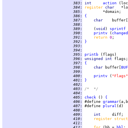
 383
:
int
action
 384
:
register 
char   
 385
:
 386
:
{
 387
:
char    
buffer[
 388
:
 389
:
     (
void
) 
sprintf
 
 390
:
printv
 (
changed
 391
:
return 
0
 392
:
}
 393
:
 394
:
 395
:
printb
 396
:
unsigned int 
 397
:
{
 398
:
char 
buffer[
BUF
 399
:
 400
:
printv
 (
"Flags"
 401
:
}
 402
:
 403
:
/*  */
 404
:
 405
:
check
 () 
{
 406
:
 #define 
grammar
(a,b
 407
:
 #define 
plural
(d)  
 408
:
 409
:
int     
 410
:
register struct
 411
:
 412
:
for 
(bb = 
bbl
; 