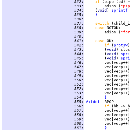
 532
:
if 
(pipe (pd) =
 533
:
         adios (
"pip
 534
:
     (
void
) 
sprintf
 
 535
:
}
 536
:
 537
:
switch 
(child_i
 538
:
case 
NOTOK
 539
:
         adios (
"for
 540
:
 541
:
case 
OK
 542
:
if 
(
protsw
)
 543
:
         (
void
) clos
 544
:
         (
void
) 
spri
 545
:
         (
void
) 
spri
 546
:
         vec[vecp++]
 547
:
 548
:
         vec[vecp++]
 549
:
 550
:
         vec[vecp++]
 551
:
 552
:
         vec[vecp++]
 553
:
 554
:
}
 555
:
#ifdef
 556
:
if 
(bb -> b
 557
:
         vec[vecp++]
 558
:
 559
:
         vec[vecp++]
 560
:
 561
:
}