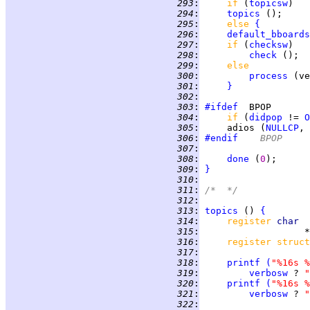
 293
:
if 
(
topicsw
 294
:
topics
 295
:
else 
{
 296
:
default_bboards
 297
:
if 
(
checksw
 298
:
check
 299
:
else
 300
:
process
 301
:
}
 302
:
 303
:
#ifdef
 304
:
if 
(
didpop
 != 
O
 305
:
     adios (
NULLCP
, 
 306
:
#endif
	BPOP
 307
:
 308
:
done
 (
0
 309
:
}
 310
:
 311
:
/*  */
 312
:
 313
:
topics
 () 
{
 314
:
register 
char  
 315
:
 316
:
register struct
 317
:
 318
:
printf
(
"%16s %
 319
:
verbosw
 ? 
"
 320
:
printf
(
"%16s %
 321
:
verbosw
 ? 
"
 322
: