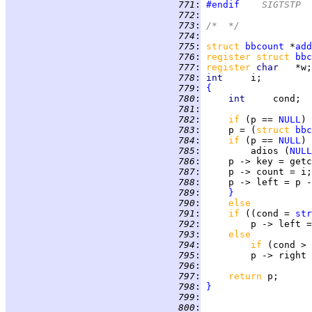
 771
:
#endif
	SIGTSTP
 772
:
 773
:
/*  */
 774
:
 775
:
struct
bbcount
 *
add
 776
:
register struct 
bbc
 777
:
register 
char   
 778
:
int     
 779
:
{
 780
:
int     
 781
:
 782
:
if 
(p == 
NULL
) 
 783
:
     p = (
struct 
bbc
 784
:
if 
(p == 
NULL
 785
:
         adios (
NULL
 786
:
 787
:
 788
:
     p -> left = p -
 789
:
}
 790
:
else
 791
:
if 
((cond = 
str
 792
:
         p -> left =
 793
:
else
 794
:
if 
(cond > 
 795
:
         p -> right 
 796
:
 797
:
return 
 798
:
}
 799
:
 800
: