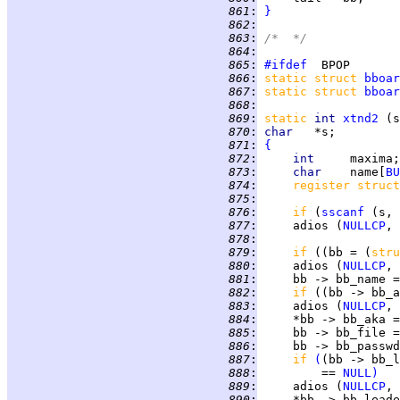
 861
:
}
 862
:
 863
:
/*  */
 864
:
 865
:
#ifdef
 866
:
static struct 
bboar
 867
:
static struct 
bboar
 868
:
 869
:
static
int 
xtnd2
 870
:
char   
 871
:
{
 872
:
int     
 873
:
char    
name[
BU
 874
:
register struct
 875
:
 876
:
if 
(
sscanf
 (s, 
 877
:
     adios (
NULLCP
, 
 878
:
 879
:
if 
((bb = (
stru
 880
:
     adios (
NULLCP
, 
 881
:
 882
:
if 
((bb -> bb_a
 883
:
     adios (
NULLCP
, 
 884
:
     *bb -> bb_aka =
 885
:
     bb -> bb_file =
 886
:
     bb -> bb_passwd
 887
:
if 
(
(bb -> bb_l
 888
:
         == 
NULL
)
 889
:
     adios (
NULLCP
, 
 890
:
     *bb -> bb_leade