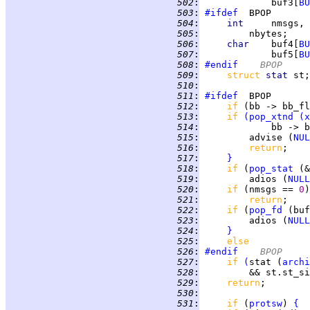
 502
:
             buf3[
BU
 503
:
#ifdef
 504
:
int     
 505
:
 506
:
char    
buf4[
BU
 507
:
             buf5[
BU
 508
:
#endif
	BPOP
 509
:
struct 
stat 
 510
:
 511
:
#ifdef
 512
:
if 
(bb -> bb_fl
 513
:
if 
(
pop_xtnd
(
x
 514
:
             bb -> b
 515
:
         advise (
NUL
 516
:
return
 517
:
}
 518
:
if 
(
pop_stat
 (&
 519
:
         adios (
NULL
 520
:
if 
(nmsgs == 
0
 521
:
return
 522
:
if 
(
pop_fd
 (buf
 523
:
         adios (
NULL
 524
:
}
 525
:
else
 526
:
#endif
	BPOP
 527
:
if 
(
stat (
archi
 528
:
         && st.st_si
 529
:
return
 530
:
 531
:
if 
(
protsw
) 
{