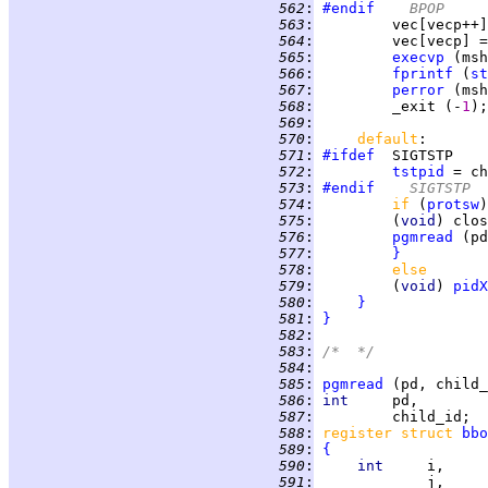
 562
:
#endif
	BPOP
 563
:
         vec[vecp++]
 564
:
         vec[vecp] =
 565
:
execvp
 566
:
fprintf
 (
st
 567
:
perror
 568
:
         _exit (-
1
 569
:
 570
:
default
 571
:
#ifdef
 572
:
tstpid
 573
:
#endif
	SIGTSTP
 574
:
if 
(
protsw
)
 575
:
         (
void
) clos
 576
:
pgmread
 (pd
 577
:
}
 578
:
else
 579
:
         (
void
) 
pidX
 580
:
}
 581
:
}
 582
:
 583
:
/*  */
 584
:
 585
:
pgmread
 586
:
int     
 587
:
 588
:
register struct 
bbo
 589
:
{
 590
:
int     
 591
: