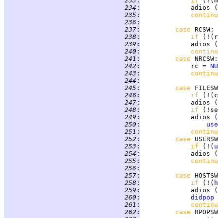
 233
:
if 
(!(m
 234
:
             adios (
 235
:
continu
 236
:
 237
:
case 
RCSW
 238
:
if 
(!(r
 239
:
             adios (
 240
:
continu
 241
:
case 
NRCSW
 242
:
             rc = 
NU
 243
:
continu
 244
:
 245
:
case 
FILESW
 246
:
if 
(!(c
 247
:
             adios (
 248
:
if 
(!se
 249
:
             adios 
(
 250
:
use
 251
:
continu
 252
:
case 
USERSW
 253
:
if 
(!(
u
 254
:
             adios (
 255
:
continu
 256
:
 257
:
case 
HOSTSW
 258
:
if 
(!(
h
 259
:
             adios (
 260
:
didpop
 
 261
:
continu
 262
:
case 
RPOPSW