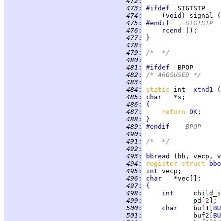
 472
:
 473
:
#ifdef
 474
:
     (
void
 475
:
#endif
	SIGTSTP
 476
:
rcend
 477
:
}
 478
:
 479
:
/*  */
 480
:
 481
:
#ifdef
 482
:
/* ARGSUSED */
 483
:
 484
:
static
int  
xtnd1
 485
:
char   
 486
:
{
 487
:
return 
OK
 488
:
}
 489
:
#endif
	BPOP
 490
:
 491
:
/*  */
 492
:
 493
:
bbread
 494
:
register struct 
bbo
 495
:
int 
 496
:
char   
 497
:
{
 498
:
int     
 499
:
             pd[
2
 500
:
char    
buf1[
BU
 501
:
             buf2[
BU