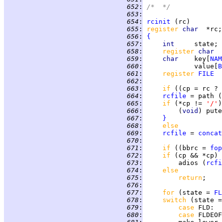
 652
:
/*  */
 653
:
 654
:
rcinit
 655
:
register 
char  
 656
:
{
 657
:
int     
 658
:
register 
char  
 659
:
char    
key[
NAM
 660
:
             value[
B
 661
:
register 
FILE
 662
:
 663
:
if 
((cp = rc ? 
 664
:
rcfile
 = path (
 665
:
if 
(*cp != 
'/'
 666
:
         (
void
) pute
 667
:
}
 668
:
else
 669
:
rcfile
 = 
concat
 670
:
 671
:
if 
((bbrc = 
fop
 672
:
if 
 673
:
         adios (
rcfi
 674
:
else
 675
:
return
 676
:
 677
:
for 
(state = 
FL
 678
:
switch 
(state =
 679
:
case 
FLD
 680
:
case 
FLDEOF