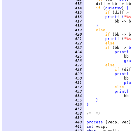
 413
:
     diff = bb -> bb
 414
:
if 
(
quietsw
) 
{
 415
:
if 
(diff > 
 416
:
printf
(
"%s
 417
:
             bb -> b
 418
:
}
 419
:
else
 420
:
if 
(bb -> b
 421
:
printf
 (
"%s
 422
:
else
 423
:
if 
(bb -> 
b
 424
:
printf
 425
:
 426
:
gra
 427
:
else
 428
:
if 
(dif
 429
:
printf
 430
:
 431
:
plu
 432
:
else
 433
:
printf
 434
:
                 bb 
 435
:
}
 436
:
}
 437
:
 438
:
/*  */
 439
:
 440
:
process
 441
:
int 
 442
:
char   