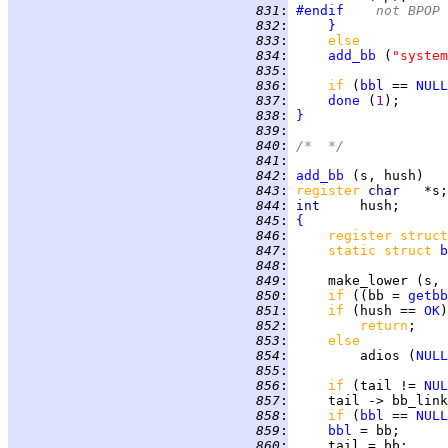
 831
:
#endif
	not BPOP
 832
:
}
 833
:
else
 834
:
add_bb
 (
"system
 835
:
 836
:
if 
(
bbl
 == 
NULL
 837
:
done
 (
1
 838
:
}
 839
:
 840
:
/*  */
 841
:
 842
:
add_bb
 843
:
register 
char   
 844
:
int     
 845
:
{
 846
:
register struct
 847
:
static struct 
b
 848
:
 849
:
 850
:
if 
((bb = 
getbb
 851
:
if 
(hush == 
OK
 852
:
return
 853
:
else
 854
:
         adios (
NULL
 855
:
 856
:
if 
(tail != 
NUL
 857
:
 858
:
if 
(
bbl
 == 
NULL
 859
:
bbl
 860
: