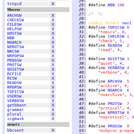
  24
:
tstpid
X
  25
:
 #define 
NBB
100
Macros
  26
:
  27
:
/*  */
ARCHSW
X
  28
:
CHECKSW
X
  29
:
static struct 
swit
FILESW
X
  30
:
 #define 
TOPICSW
0
HELPSW
X
  31
:
"topics"
, 
6
HOSTSW
X
  32
:
 #define 
CHECKSW
1
NBB
X
  33
:
"check"
, 
5
NOARCH
X
  34
:
 #define 
READSW
2
NPROTSW
X
  35
:
"read"
, 
4
NRCSW
X
  36
:
NRPOPSW
X
  37
:
 #define 
QUIETSW
3
PROGSW
X
  38
:
"quiet"
, 
4
PROTSW
X
  39
:
 #define 
VERBOSW
4
QUIETSW
X
  40
:
"verbose"
, 
4
RCFILE
X
  41
:
RCSW
X
  42
:
 #define 
ARCHSW
5
READSW
X
  43
:
"archive"
, 
4
RPOPSW
X
  44
:
 #define 
NOARCH
6
TOPICSW
X
  45
:
"noarchive"
, 
3
USERSW
X
  46
:
VERBOSW
X
  47
:
 #define 
PROTSW
7
getbbent
X
  48
:
"protocol"
, 
4
grammar
X
  49
:
 #define 
NPROTSW
8
plural
X
  50
:
"noprotocol"
, 
3
sigmask
X
  51
:
struct's
  52
:
 #define 
PROGSW
9
bbcount
X
  53
:
"mshproc progra