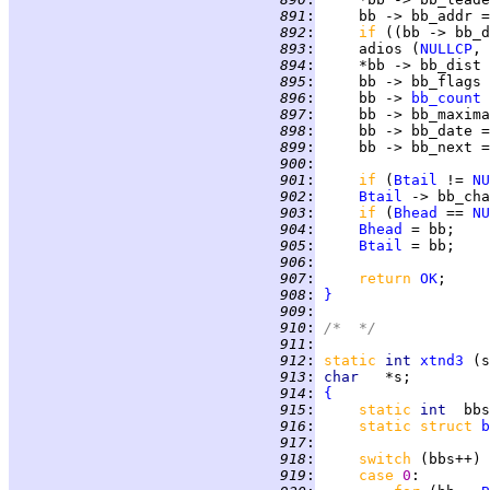
 891
:
     bb -> bb_addr =
 892
:
if 
((bb -> bb_d
 893
:
     adios (
NULLCP
, 
 894
:
     *bb -> bb_dist 
 895
:
     bb -> bb_flags 
 896
:
     bb -> 
bb_count
 
 897
:
 898
:
     bb -> bb_date =
 899
:
     bb -> bb_next =
 900
:
 901
:
if 
(
Btail
 != 
NU
 902
:
Btail
 903
:
if 
(
Bhead
 == 
NU
 904
:
Bhead
 905
:
Btail
 906
:
 907
:
return 
OK
 908
:
}
 909
:
 910
:
/*  */
 911
:
 912
:
static
int 
xtnd3
 913
:
char   
 914
:
{
 915
:
static 
int  
bbs
 916
:
static struct 
b
 917
:
 918
:
switch 
(bbs++) 
 919
:
case 
0