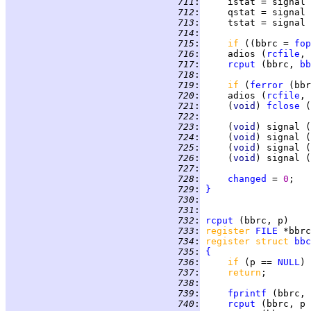
 711
:
 712
:
 713
:
 714
:
 715
:
if 
((bbrc = 
fop
 716
:
     adios (
rcfile
, 
 717
:
rcput
 (bbrc, 
bb
 718
:
 719
:
if 
(
ferror
 720
:
     adios (
rcfile
, 
 721
:
     (
void
) 
fclose
 722
:
 723
:
     (
void
 724
:
     (
void
 725
:
     (
void
 726
:
     (
void
 727
:
 728
:
changed
 = 
0
 729
:
}
 730
:
 731
:
 732
:
rcput
 733
:
register 
FILE
 734
:
register struct 
bbc
 735
:
{
 736
:
if 
(p == 
NULL
 737
:
return
 738
:
 739
:
fprintf
 (bbrc, 
 740
:
rcput