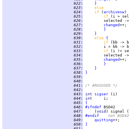
 622
:
}
 623
:
else
 624
:
if 
(
archivesw
) 
 625
:
if 
(i > sel
 626
:
 627
:
changed
 628
:
}
 629
:
}
 630
:
else 
{
 631
:
if 
(bb -> b
 632
:
 633
:
if 
(i != se
 634
:
 635
:
changed
 636
:
}
 637
:
}
 638
:
}
 639
:
 640
:
 641
:
/* ARGSUSED */
 642
:
 643
:
int
sigser
 644
:
int     
 645
:
{
 646
:
#ifndef
 647
:
     (
void
) signal (
 648
:
#endif
	not BSD42
 649
:
quitting
 650
:
}
 651
: