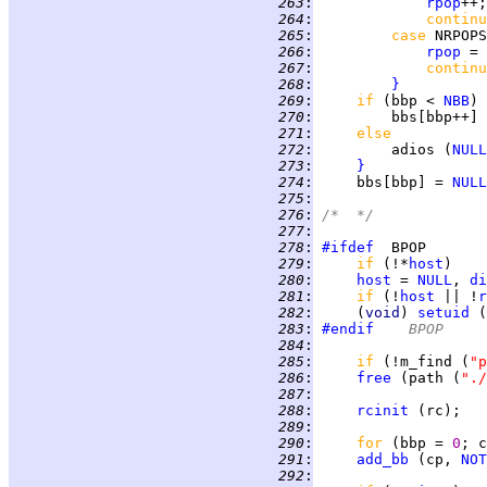
 263
:
rpop
 264
:
continu
 265
:
case 
NRPOPS
 266
:
rpop
 = 
 267
:
continu
 268
:
}
 269
:
if 
(bbp < 
NBB
 270
:
 271
:
else
 272
:
         adios (
NULL
 273
:
}
 274
:
     bbs[bbp] = 
NULL
 275
:
 276
:
/*  */
 277
:
 278
:
#ifdef
 279
:
if 
(!*
host
 280
:
host
 = 
NULL
, 
di
 281
:
if 
(!
host
 || !
r
 282
:
     (
void
) 
setuid
 283
:
#endif
	BPOP
 284
:
 285
:
if 
(!m_find (
"p
 286
:
free
 (path (
"./
 287
:
 288
:
rcinit
 289
:
 290
:
for 
(bbp = 
0
 291
:
add_bb
 (cp, 
NOT
 292
: