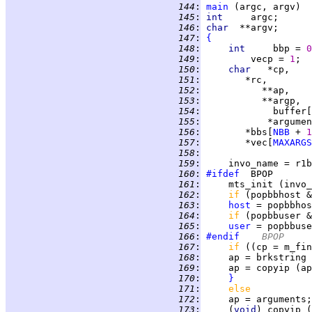
 144
:
main
 145
:
int     
 146
:
char  
 147
:
{
 148
:
int     
bbp = 
0
 149
:
         vecp = 
1
 150
:
char   
 151
:
 152
:
 153
:
 154
:
             buffer[
 155
:
            *argumen
 156
:
        *bbs[
NBB
 + 
1
 157
:
        *vec[
MAXARGS
 158
:
 159
:
     invo_name = r1b
 160
:
#ifdef
 161
:
 162
:
if 
 163
:
host
 164
:
if 
 165
:
user
 = popbbuse
 166
:
#endif
	BPOP
 167
:
if 
((cp = m_fin
 168
:
     ap = brkstring 
 169
:
 170
:
}
 171
:
else
 172
:
 173
:
     (
void
) copyip (