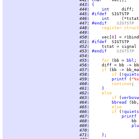
 443
:
{
 444
:
int     
 445
:
#ifdef
 446
:
int     
 447
:
#endif
	SIGTSTP
 448
:
register struct
 449
:
 450
:
     vec[
0
] = r1bind
 451
:
#ifdef
 452
:
     tstat = signal 
 453
:
#endif
	SIGTSTP
 454
:
 455
:
for 
(bb = 
bbl
; 
 456
:
     diff = bb -> bb
 457
:
if 
(bb -> bb_ma
 458
:
if 
(!
quiets
 459
:
printf
 (
"%s
 460
:
continue
 461
:
}
 462
:
else
 463
:
if 
(
verbosw
 464
:
bbread
 465
:
else
 466
:
if 
(!
quiets
 467
:
printf
 468
:
 469
:
plu
 470
:
 471
:
}