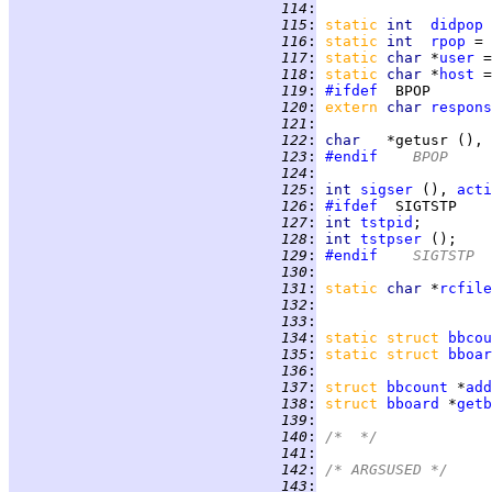
 114
:
 115
:
static 
int  
didpop
 
 116
:
static 
int  
rpop
 = 
 117
:
static 
char 
*
user
 =
 118
:
static 
char 
*
host
 =
 119
:
#ifdef
 120
:
extern 
char 
respons
 121
:
 122
:
char   
*getusr (), 
 123
:
#endif
	BPOP
 124
:
 125
:
int 
sigser
 (), 
acti
 126
:
#ifdef
 127
:
int 
tstpid
 128
:
int 
tstpser
 129
:
#endif
	SIGTSTP
 130
:
 131
:
static 
char 
*
rcfile
 132
:
 133
:
 134
:
static struct 
bbcou
 135
:
static struct 
bboar
 136
:
 137
:
struct 
bbcount
 *
add
 138
:
struct 
bboard
 *
getb
 139
:
 140
:
/*  */
 141
:
 142
:
/* ARGSUSED */
 143
: