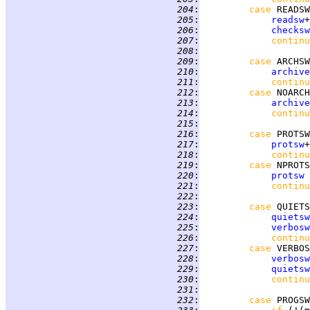
 204
:
case 
READSW
 205
:
readsw
 206
:
checksw
 207
:
continu
 208
:
 209
:
case 
ARCHSW
 210
:
archive
 211
:
continu
 212
:
case 
NOARCH
 213
:
archive
 214
:
continu
 215
:
 216
:
case 
PROTSW
 217
:
protsw
 218
:
continu
 219
:
case 
NPROTS
 220
:
protsw
 
 221
:
continu
 222
:
 223
:
case 
QUIETS
 224
:
quietsw
 225
:
verbosw
 226
:
continu
 227
:
case 
VERBOS
 228
:
verbosw
 229
:
quietsw
 230
:
continu
 231
:
 232
:
case 
PROGSW