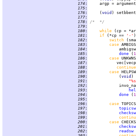
 174
:
 175
:
 176
:
     (
void
) setbbent
 177
:
 178
:
/*  */
 179
:
 180
:
while 
(cp = *ar
 181
:
if 
(*cp == 
'-'
 182
:
switch 
(sma
 183
:
case 
AMBIGS
 184
:
             ambigsw
 185
:
done
 (
1
 186
:
case 
UNKWNS
 187
:
 188
:
continue
 189
:
case 
HELPSW
 190
:
             (
void
) 
 191
:
"%s
 192
:
             invo_na
 193
:
hel
 194
:
done
 (
1
 195
:
 196
:
case 
TOPICS
 197
:
topicsw
 198
:
checksw
 199
:
continu
 200
:
case 
CHECKS
 201
:
checksw
 202
:
readsw
 
 203
:
continu