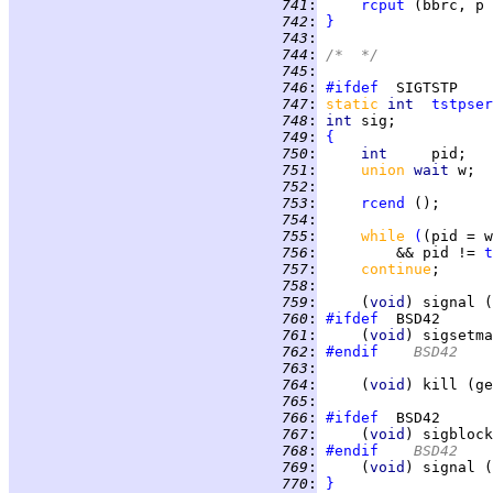
 741
:
rcput
 742
:
}
 743
:
 744
:
/*  */
 745
:
 746
:
#ifdef
 747
:
static
int  
tstpser
 748
:
int 
 749
:
{
 750
:
int     
 751
:
union 
wait 
 752
:
 753
:
rcend
 754
:
 755
:
while 
(
(pid = w
 756
:
         && pid != 
t
 757
:
continue
 758
:
 759
:
     (
void
 760
:
#ifdef
 761
:
     (
void
) sigsetma
 762
:
#endif
	BSD42
 763
:
 764
:
     (
void
 765
:
 766
:
#ifdef
 767
:
     (
void
) sigblock
 768
:
#endif
	BSD42
 769
:
     (
void
) signal (
 770
:
}