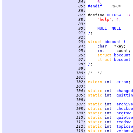
  84
:
6
  85
:
#endif
	RPOP
  86
:
  87
:
 #define 
HELPSW
17
  88
:
"help"
, 
4
  89
:
  90
:
NULL
, 
NULL
  91
:
}
  92
:
  93
:
struct 
bbcount
{
  94
:
char   
  95
:
int     
  96
:
struct 
bbcount
  97
:
struct 
bbcount
  98
:
}
  99
:
 100
:
/*  */
 101
:
 102
:
extern 
int  
errno
 103
:
 104
:
static 
int  
changed
 105
:
static 
int  
quittin
 106
:
 107
:
static 
int  
archive
 108
:
static 
int  
checksw
 109
:
static 
int  
protsw
 
 110
:
static 
int  
quietsw
 111
:
static 
int  
readsw
 
 112
:
static 
int  
topicsw
 113
:
static 
int  
verbosw