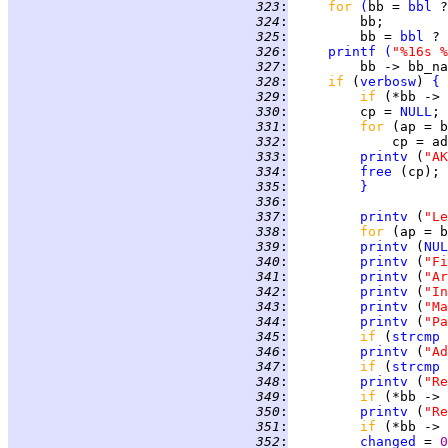
 323
:
for 
(
bb = 
bbl
 ?
 324
:
 325
:
         bb = 
bbl
 ? 
 326
:
printf
(
"%16s %
 327
:
         bb -> bb_na
 328
:
if 
(
verbosw
) 
{
 329
:
if 
(*bb -> 
 330
:
         cp = 
NULL
 331
:
for 
 332
:
             cp = ad
 333
:
printv
 (
"AK
 334
:
free
 335
:
}
 336
:
 337
:
printv
 (
"Le
 338
:
for 
(ap = b
 339
:
printv
 (
NUL
 340
:
printv
 (
"Fi
 341
:
printv
 (
"Ar
 342
:
printv
 (
"In
 343
:
printv
 (
"Ma
 344
:
printv
 (
"Pa
 345
:
if 
(
strcmp
 346
:
printv
 (
"Ad
 347
:
if 
(
strcmp
 348
:
printv
 (
"Re
 349
:
if 
 350
:
printv
 (
"Re
 351
:
if 
(*bb -> 
 352
:
changed
 = 
0