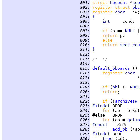
 801
:
struct
bbcount
 *
see
 802
:
register struct 
bbc
 803
:
register 
char   
 804
:
{
 805
:
int     
 806
:
 807
:
if 
(p == 
NULL
 |
 808
:
return 
 809
:
else
 810
:
return 
seek_cou
 811
:
}
 812
:
 813
:
/*  */
 814
:
 815
:
default_bboards
 () 
 816
:
register 
char  
 817
:
 818
:
 819
:
if 
(
bbl
 != 
NULL
 820
:
return
 821
:
 822
:
if 
(!
archivesw
 
 823
:
#ifndef
 824
:
for 
(ap = brkst
 825
:
 826
:
for 
(ap = 
getip
 827
:
#endif
	BPOP
 828
:
add_bb
 (*ap
 829
:
#ifndef
 830
:
free