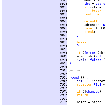
 681
:
 682
:
bbc
 = 
add_c
 683
:
if 
(state =
 684
:
break
 685
:
continue
 686
:
 687
:
default
 688
:
         admonish (
N
 689
:
case 
FILEEO
 690
:
break
 691
:
}
 692
:
 693
:
break
 694
:
}
 695
:
 696
:
if 
(
ferror
 697
:
     admonish (
rcfil
 698
:
     (
void
) 
fclose
 699
:
}
 700
:
 701
:
/*  */
 702
:
 703
:
rcend
 () 
{
 704
:
int     
 705
:
register 
FILE
 706
:
 707
:
if 
(!
changed
 708
:
return
 709
:
 710
: