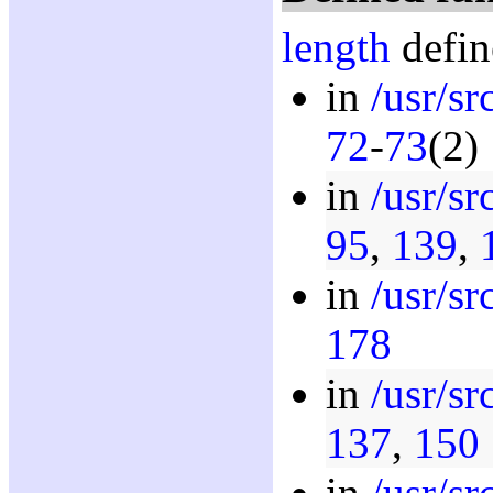
length
defin
in
/usr/s
72
-
73
(2)
in
/usr/sr
95
,
139
,
in
/usr/sr
178
in
/usr/sr
137
,
150
in
/usr/sr