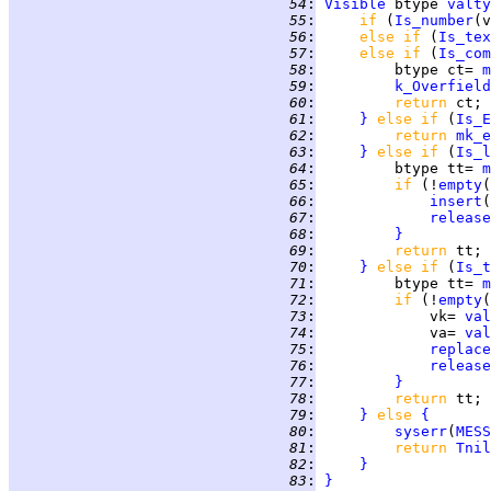
  54
:
Visible
 btype 
valty
  55
:
if 
(
Is_number
(v
  56
:
else if 
(
Is_tex
  57
:
else if 
(
Is_com
  58
:
         btype ct= 
m
  59
:
k_Overfield
  60
:
return 
  61
:
}
else if 
(
Is_E
  62
:
return 
mk_e
  63
:
}
else if 
(
Is_l
  64
:
         btype tt= 
m
  65
:
if 
(!
empty
(
  66
:
insert
(
  67
:
release
  68
:
}
  69
:
return 
  70
:
}
else if 
(
Is_t
  71
:
         btype tt= 
m
  72
:
if 
(!
empty
(
  73
:
             vk= 
val
  74
:
             va= 
val
  75
:
replace
  76
:
release
  77
:
}
  78
:
return 
  79
:
}
else 
{
  80
:
syserr
(
MESS
  81
:
return 
Tnil
  82
:
}
  83
:
}