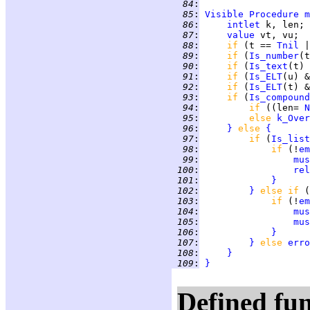
  84
:
  85
:
Visible
Procedure
m
  86
:
intlet
  87
:
value
  88
:
if 
(t == 
Tnil
 |
  89
:
if 
(
Is_number
(t
  90
:
if 
(
Is_text
(t) 
  91
:
if 
(
Is_ELT
(u) &
  92
:
if 
(
Is_ELT
(t) &
  93
:
if 
(
Is_compound
  94
:
if 
((len= 
N
  95
:
else 
k_Over
  96
:
}
else 
{
  97
:
if 
(
Is_list
  98
:
if 
(!
em
  99
:
mus
 100
:
rel
 101
:
}
 102
:
}
else if 
(
 103
:
if 
(!
em
 104
:
mus
 105
:
mus
 106
:
}
 107
:
}
else 
erro
 108
:
}
 109
:
}
Defined fun