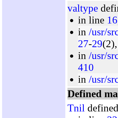
valtype
defi
in line
16
in
/usr/sr
27
-
29
(2)
in
/usr/sr
410
in
/usr/sr
Defined ma
Tnil
defined