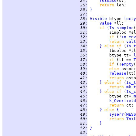
  24
:
release
  25
:
return 
  26
:
}
  27
:
  28
:
Visible
 btype 
locty
  29
:
value
  30
:
if 
(
Is_simploc
(
  31
:
         simploc *sl
  32
:
if 
(!
in_env
  33
:
return 
valt
  34
:
}
else if 
(
Is_t
  35
:
         tbseloc *tl
  36
:
         btype tt= 
l
  37
:
if 
(tt == 
T
  38
:
if 
(!
empty
(
  39
:
else 
associ
  40
:
release
  41
:
return 
  42
:
}
else if 
(
Is_t
  43
:
return 
mk_t
  44
:
}
else if 
(
Is_c
  45
:
         btype ct= 
m
  46
:
k_Overfield
  47
:
return 
  48
:
}
else 
{
  49
:
syserr
(
MESS
  50
:
return 
Tnil
  51
:
}
  52
:
}
  53
: