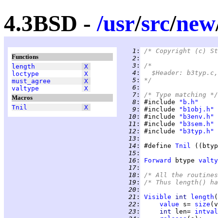
4.3BSD -
/
usr
/
src
/
new
   1
:
/* Copyright (c) St
Functions
   2
:
   3
:
/*
length
X
   4
:
  $Header: b3typ.c,
loctype
X
   5
:
*/
must_agree
X
   6
:
valtype
X
   7
:
/* Type matching */
Macros
   8
:
 #include 
"b.h"
Tnil
X
   9
:
 #include 
"b1obj.h"
  10
:
 #include 
"b3env.h"
  11
:
 #include 
"b3sem.h"
  12
:
 #include 
"b3typ.h"
  13
:
  14
:
 #define 
Tnil
 ((btyp
  15
:
  16
:
Forward
 btype 
valty
  17
:
  18
:
/* All the routines
  19
:
/* Thus length() ha
  20
:
  21
:
Visible
int 
length
(
  22
:
value
 s= 
size
  23
:
int 
len= 
intval