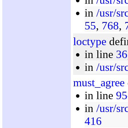
in
/usr/sr
55
,
768
,
loctype
defi
in line
36
in
/usr/sr
must_agree
in line
95
in
/usr/sr
416