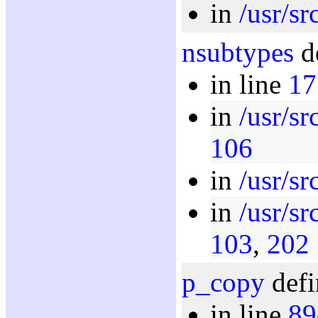
in
/usr/sr
nsubtypes
de
in line
17
in
/usr/sr
106
in
/usr/sr
in
/usr/sr
103
,
202
p_copy
defi
in line
89