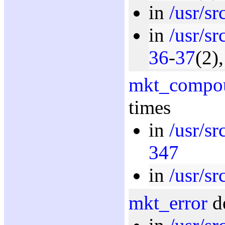
in
/usr/sr
in
/usr/sr
36
-
37
(2)
mkt_compo
times
in
/usr/sr
347
in
/usr/sr
mkt_error
de