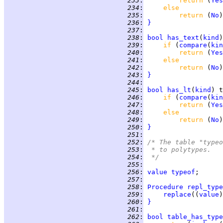
 233
:
return 
(
Yes
 234
:
else
 235
:
return 
(
No
 236
:
}
 237
:
 238
:
bool
has_text
(
kind
)
 239
:
if 
(
compare
(
kin
 240
:
return 
(
Yes
 241
:
else
 242
:
return 
(
No
 243
:
}
 244
:
 245
:
bool
has_lt
(
kind
) t
 246
:
if 
(
compare
(
kin
 247
:
return 
(
Yes
 248
:
else
 249
:
return 
(
No
 250
:
}
 251
:
 252
:
/* The table "typeo
 253
:
 * to polytypes.
 254
:
 */
 255
:
 256
:
value
typeof
 257
:
 258
:
Procedure
repl_type
 259
:
replace
((
value
)
 260
:
}
 261
:
 262
:
bool
table_has_type