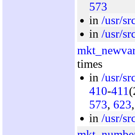
573
in
/usr/sr
in
/usr/sr
mkt_newva
times
in
/usr/sr
410
-
411
(
573
,
623
in
/usr/sr
mkt_numbe