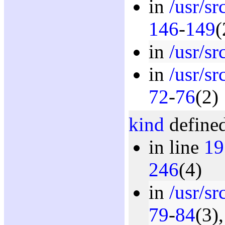
in
/usr/sr
146
-
149
(
in
/usr/sr
in
/usr/sr
72
-
76
(2)
kind
defined
in line
19
246
(4)
in
/usr/sr
79
-
84
(3)