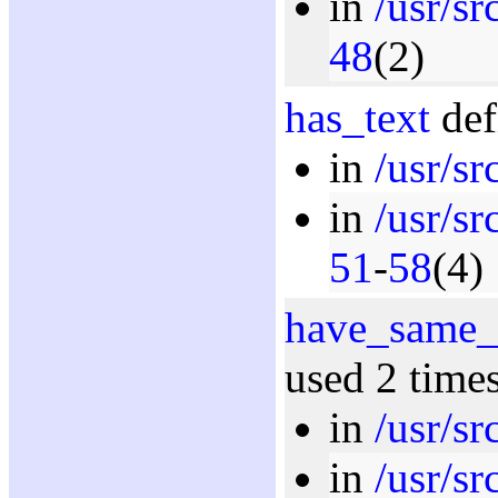
in
/usr/sr
48
(2)
has_text
def
in
/usr/sr
in
/usr/sr
51
-
58
(4)
have_same_s
used 2 time
in
/usr/sr
in
/usr/sr