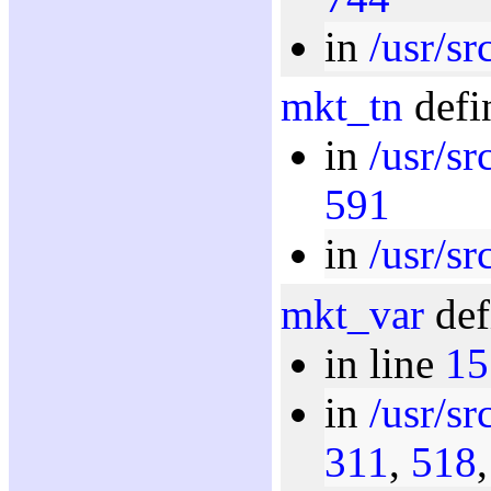
in
/usr/sr
mkt_tn
defi
in
/usr/sr
591
in
/usr/sr
mkt_var
def
in line
15
in
/usr/sr
311
,
518