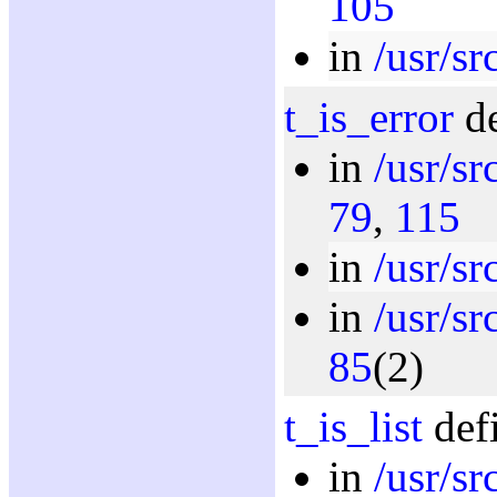
105
in
/usr/sr
t_is_error
de
in
/usr/sr
79
,
115
in
/usr/sr
in
/usr/sr
85
(2)
t_is_list
defi
in
/usr/sr