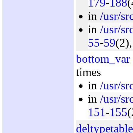
179
-
188
(
in
/usr/sr
in
/usr/sr
55
-
59
(2)
bottom_var
times
in
/usr/sr
in
/usr/sr
151
-
155
(
deltypetable