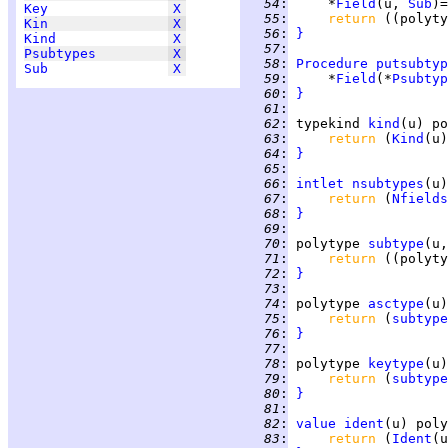
  54
:
     *
Field
(u, 
Sub
)=
Key
X
  55
:
return 
Kin
X
  56
:
}
Kind
X
  57
:
Psubtypes
X
  58
:
Procedure
putsubtyp
Sub
X
  59
:
     *
Field
(*
Psubtyp
  60
:
}
  61
:
  62
:
typekind
kind
(u) po
  63
:
return 
(
Kind
  64
:
}
  65
:
  66
:
intlet
nsubtypes
(u)
  67
:
return 
(
Nfields
  68
:
}
  69
:
  70
:
polytype
subtype
(u,
  71
:
return 
((polyty
  72
:
}
  73
:
  74
:
polytype
asctype
(u)
  75
:
return 
(
subtype
  76
:
}
  77
:
  78
:
polytype
keytype
(u)
  79
:
return 
(
subtype
  80
:
}
  81
:
  82
:
value
ident
(u) poly
  83
:
return 
(
Ident