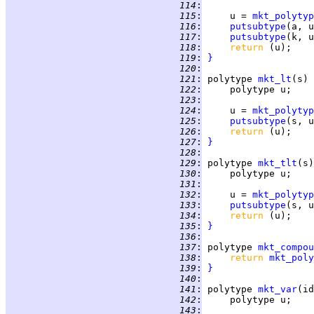
 114
:
 115
:
     u = 
mkt_polytyp
 116
:
putsubtype
(a, u
 117
:
putsubtype
(k, u
 118
:
return 
 119
:
}
 120
:
 121
:
polytype
mkt_lt
(s) 
 122
:
 123
:
 124
:
     u = 
mkt_polytyp
 125
:
putsubtype
(s, u
 126
:
return 
 127
:
}
 128
:
 129
:
polytype
mkt_tlt
(s)
 130
:
 131
:
 132
:
     u = 
mkt_polytyp
 133
:
putsubtype
(s, u
 134
:
return 
 135
:
}
 136
:
 137
:
polytype
mkt_compou
 138
:
return 
mkt_poly
 139
:
}
 140
:
 141
:
polytype
mkt_var
(id
 142
:
 143
: