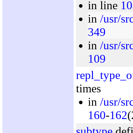
in line
10
in
/usr/sr
349
in
/usr/sr
109
repl_type_o
times
in
/usr/sr
160
-
162
(
subtype
defi