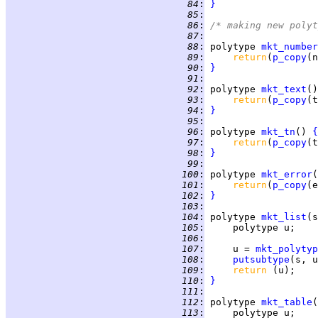
  84
:
}
  85
:
  86
:
/* making new polyt
  87
:
  88
:
polytype
mkt_number
  89
:
return
(
p_copy
  90
:
}
  91
:
  92
:
polytype
mkt_text
()
  93
:
return
(
p_copy
  94
:
}
  95
:
  96
:
polytype
mkt_tn
() 
{
  97
:
return
(
p_copy
  98
:
}
  99
:
 100
:
polytype
mkt_error
(
 101
:
return
(
p_copy
 102
:
}
 103
:
 104
:
polytype
mkt_list
(s
 105
:
 106
:
 107
:
     u = 
mkt_polytyp
 108
:
putsubtype
(s, u
 109
:
return 
 110
:
}
 111
:
 112
:
polytype
mkt_table
(
 113
: