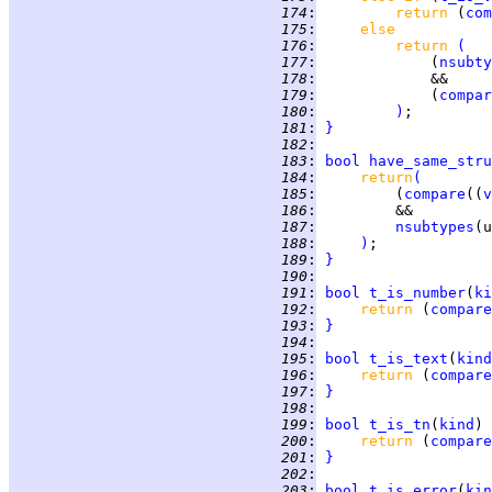
 174
:
return 
(
com
 175
:
else
 176
:
return 
(
 177
:
             (
nsubty
 178
:
 179
:
             (
compar
 180
:
)
 181
:
}
 182
:
 183
:
bool
have_same_stru
 184
:
return
(
 185
:
         (
compare
((
v
 186
:
 187
:
nsubtypes
(u
 188
:
)
 189
:
}
 190
:
 191
:
bool
t_is_number
(
ki
 192
:
return 
(
compare
 193
:
}
 194
:
 195
:
bool
t_is_text
(
kind
 196
:
return 
(
compare
 197
:
}
 198
:
 199
:
bool
t_is_tn
(
kind
) 
 200
:
return 
(
compare
 201
:
}
 202
:
 203
:
bool
t_is_error
(
kin