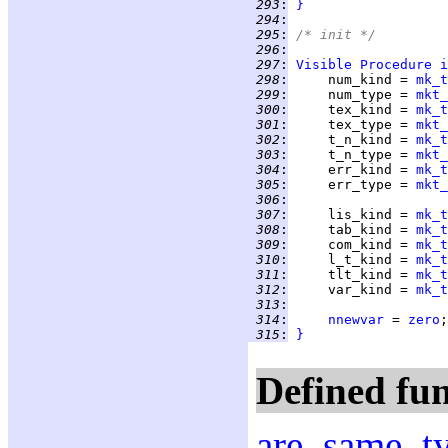
 293
:
}
 294
:
 295
:
/* init */
 296
:
 297
:
Visible
Procedure
i
 298
:
     num_kind = 
mk_t
 299
:
     num_type = 
mkt_
 300
:
     tex_kind = 
mk_t
 301
:
     tex_type = 
mkt_
 302
:
     t_n_kind = 
mk_t
 303
:
     t_n_type = 
mkt_
 304
:
     err_kind = 
mk_t
 305
:
     err_type = 
mkt_
 306
:
 307
:
     lis_kind = 
mk_t
 308
:
     tab_kind = 
mk_t
 309
:
     com_kind = 
mk_t
 310
:
     l_t_kind = 
mk_t
 311
:
     tlt_kind = 
mk_t
 312
:
     var_kind = 
mk_t
 313
:
 314
:
nnewvar
 = 
zero
 315
:
}
Defined fun
are_same_t