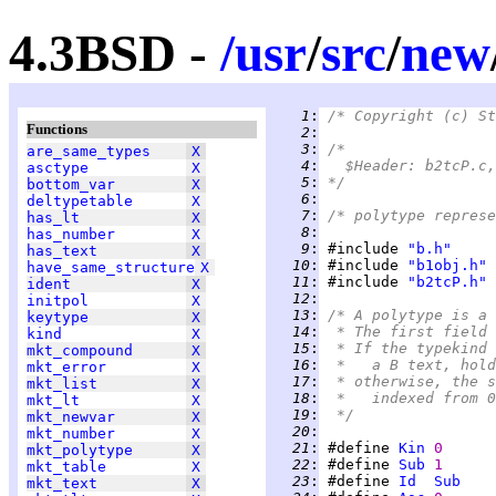
4.3BSD -
/
usr
/
src
/
new
   1
:
/* Copyright (c) St
Functions
   2
:
   3
:
/*
are_same_types
X
   4
:
  $Header: b2tcP.c,
asctype
X
   5
:
*/
bottom_var
X
   6
:
deltypetable
X
   7
:
/* polytype represe
has_lt
X
   8
:
has_number
X
   9
:
 #include 
"b.h"
has_text
X
  10
:
 #include 
"b1obj.h"
have_same_structure
X
  11
:
 #include 
"b2tcP.h"
ident
X
  12
:
initpol
X
  13
:
/* A polytype is a 
keytype
X
  14
:
 * The first field 
kind
X
  15
:
 * If the typekind 
mkt_compound
X
  16
:
 *   a B text, hold
mkt_error
X
  17
:
 * otherwise, the s
mkt_list
X
  18
:
 *   indexed from 0
mkt_lt
X
  19
:
 */
mkt_newvar
X
  20
:
mkt_number
X
  21
:
 #define 
Kin
0
mkt_polytype
X
  22
:
 #define 
Sub
1
mkt_table
X
  23
:
 #define 
Id
Sub
mkt_text
X