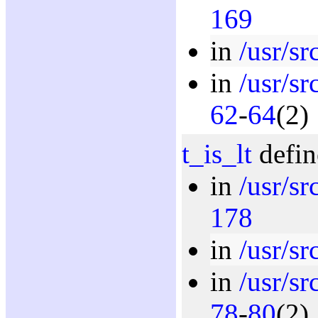
169
in
/usr/sr
in
/usr/sr
62
-
64
(2)
t_is_lt
defin
in
/usr/sr
178
in
/usr/sr
in
/usr/sr
78
-
80
(2)