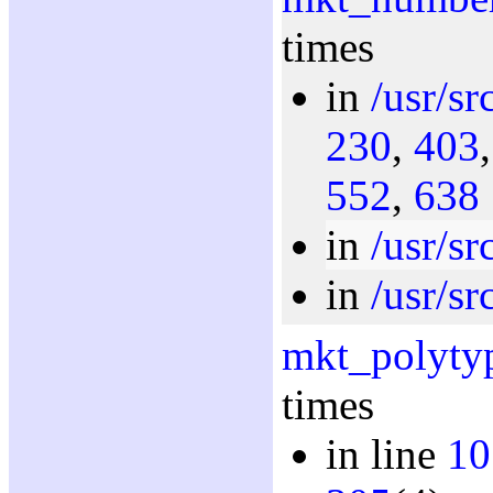
times
in
/usr/sr
230
,
403
552
,
638
in
/usr/sr
in
/usr/sr
mkt_polyty
times
in line
10