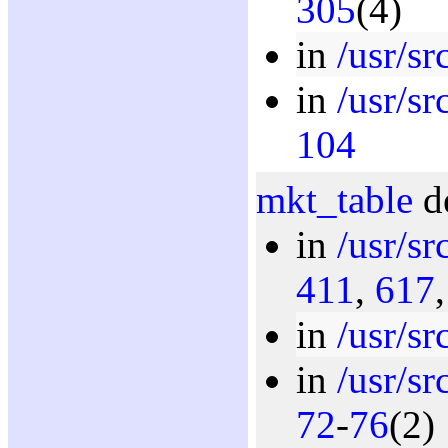
305
(4)
in
/usr/sr
in
/usr/sr
104
mkt_table
de
in
/usr/sr
411
,
617
in
/usr/sr
in
/usr/sr
72
-
76
(2)