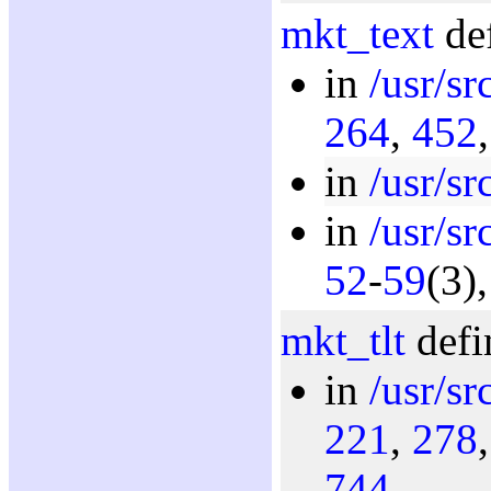
mkt_text
def
in
/usr/sr
264
,
452
in
/usr/sr
in
/usr/sr
52
-
59
(3)
mkt_tlt
defi
in
/usr/sr
221
,
278
744