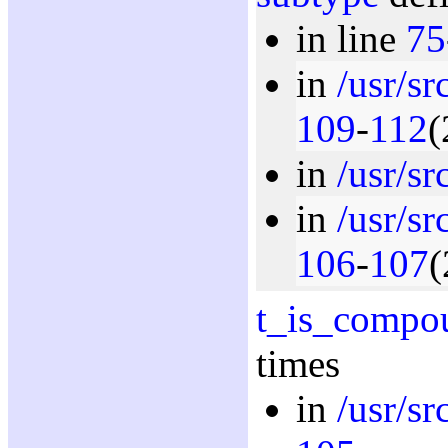
in line
75
in
/usr/sr
109
-
112
(
in
/usr/sr
in
/usr/sr
106
-
107
(
t_is_compo
times
in
/usr/sr