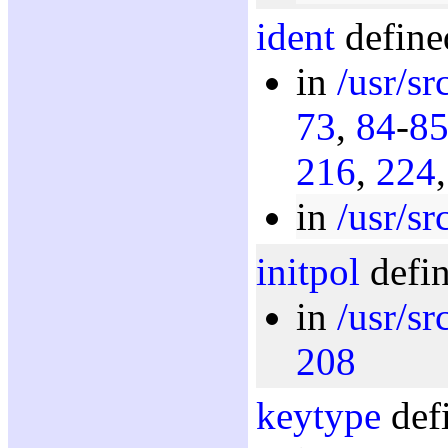
ident
define
in
/usr/sr
73
,
84
-
8
216
,
224
in
/usr/sr
initpol
defin
in
/usr/s
208
keytype
defi