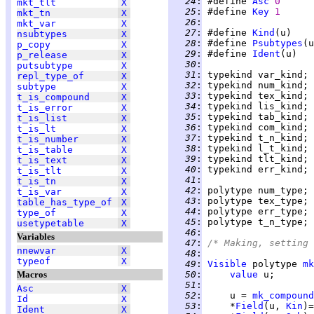
  24
:
 #define 
Asc
0
mkt_tlt
X
  25
:
 #define 
Key
1
mkt_tn
X
  26
:
mkt_var
X
  27
:
 #define 
Kind
(u)    
nsubtypes
X
  28
:
 #define 
Psubtypes
(u
p_copy
X
  29
:
 #define 
Ident
(u)   
p_release
X
  30
:
putsubtype
X
  31
:
repl_type_of
X
  32
:
subtype
X
  33
:
t_is_compound
X
  34
:
t_is_error
X
  35
:
t_is_list
X
  36
:
t_is_lt
X
  37
:
t_is_number
X
  38
:
t_is_table
X
  39
:
t_is_text
X
  40
:
t_is_tlt
X
  41
:
t_is_tn
X
  42
:
t_is_var
X
  43
:
table_has_type_of
X
  44
:
type_of
X
  45
:
usetypetable
X
  46
:
Variables
  47
:
/* Making, setting 
nnewvar
X
  48
:
typeof
X
  49
:
Visible
 polytype 
mk
Macros
  50
:
value
  51
:
Asc
X
  52
:
     u = 
mk_compound
Id
X
  53
:
     *
Field
(u, 
Kin
)=
Ident
X