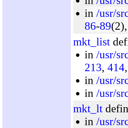
in
/usr/sr
in
/usr/sr
86
-
89
(2)
mkt_list
def
in
/usr/sr
213
,
414
in
/usr/sr
in
/usr/sr
mkt_lt
defin
in
/usr/sr