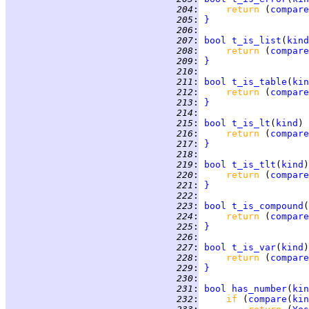
 204
:
return 
(
compare
 205
:
}
 206
:
 207
:
bool
t_is_list
(
kind
 208
:
return 
(
compare
 209
:
}
 210
:
 211
:
bool
t_is_table
(
kin
 212
:
return 
(
compare
 213
:
}
 214
:
 215
:
bool
t_is_lt
(
kind
) 
 216
:
return 
(
compare
 217
:
}
 218
:
 219
:
bool
t_is_tlt
(
kind
)
 220
:
return 
(
compare
 221
:
}
 222
:
 223
:
bool
t_is_compound
(
 224
:
return 
(
compare
 225
:
}
 226
:
 227
:
bool
t_is_var
(
kind
)
 228
:
return 
(
compare
 229
:
}
 230
:
 231
:
bool
has_number
(
kin
 232
:
if 
(
compare
(
kin