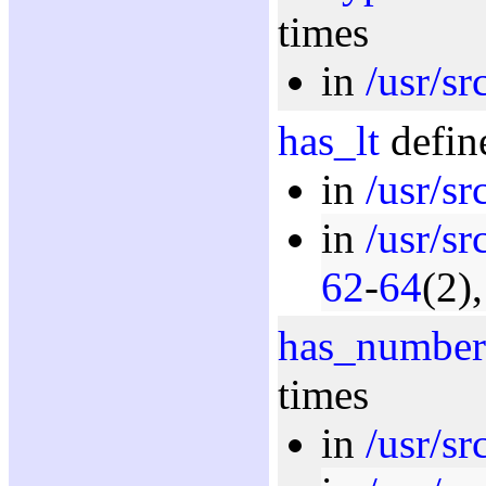
times
in
/usr/sr
has_lt
defin
in
/usr/sr
in
/usr/sr
62
-
64
(2)
has_number
times
in
/usr/sr