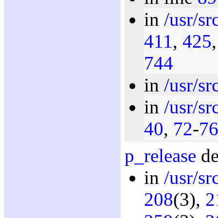
in
/usr/sr
411
,
425
744
in
/usr/sr
in
/usr/sr
40
,
72
-
7
p_release
de
in
/usr/sr
208
(3),
2