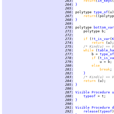
 263
:
return
(
in_keys
(
 264
:
}
 265
:
 266
:
polytype
type_of
(u)
 267
:
return
((polytyp
 268
:
}
 269
:
 270
:
polytype
bottom_var
 271
:
 272
:
 273
:
if 
(!
t_is_var
(
K
 274
:
return 
 275
:
/* Kind(u) == V
 276
:
while 
(
table_ha
 277
:
         b = 
type_of
 278
:
if 
(
t_is_va
 279
:
 280
:
else
 281
:
break
 282
:
}
 283
:
/* Kind(u) == V
 284
:
return 
 285
:
}
 286
:
 287
:
Visible
Procedure
u
 288
:
typeof
 289
:
}
 290
:
 291
:
Visible
Procedure
d
 292
:
release
(
typeof