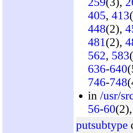
259
(3),
2
405
,
413
448
(2),
4
481
(2),
4
562
,
583
636
-
640
(
746
-
748
(
in
/usr/sr
56
-
60
(2)
putsubtype
d