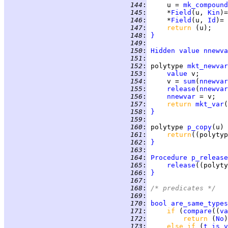
 144
:
     u = 
mk_compound
 145
:
     *
Field
(u, 
Kin
)=
 146
:
     *
Field
(u, 
Id
 147
:
return 
 148
:
}
 149
:
 150
:
Hidden
value
nnewva
 151
:
 152
:
polytype
mkt_newvar
 153
:
value
 154
:
     v = 
sum
(
nnewvar
 155
:
release
(
nnewvar
 156
:
nnewvar
 157
:
return 
mkt_var
(
 158
:
}
 159
:
 160
:
polytype
p_copy
(u) 
 161
:
return
((polytyp
 162
:
}
 163
:
 164
:
Procedure
p_release
 165
:
release
 166
:
}
 167
:
 168
:
/* predicates */
 169
:
 170
:
bool
are_same_types
 171
:
if 
(
compare
((
va
 172
:
return 
(
No
 173
:
else if 
(
t_is_v