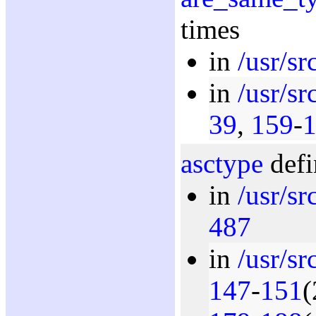
times
in
/usr/sr
in
/usr/sr
39
,
159
-
asctype
defi
in
/usr/sr
487
in
/usr/sr
147
-
151
(