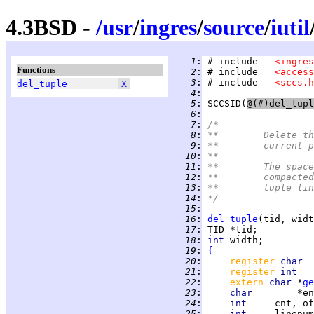
4.3BSD -
/
usr
/
ingres
/
source
/
iutil
   1
:
 # include   
<ingres
Functions
   2
:
 # include   
<access
   3
:
 # include   
<sccs.h
del_tuple
X
   4
:
   5
:
SCCSID
(
   6
:
   7
:
/*
   8
:
**	Delete
   9
:
**	current 
  10
:
**
  11
:
**	The sp
  12
:
**	compac
  13
:
**	tuple 
  14
:
*/
  15
:
  16
:
del_tuple
  17
:
  18
:
int 
  19
:
{
  20
:
register 
char  
  21
:
register 
int   
  22
:
extern 
char 
*
ge
  23
:
char        
  24
:
int     
  25
:
int     