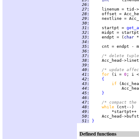
  26
:
  27
:
  28
:
  29
:
  30
:
  31
:
     startpt = 
get_a
  32
:
  33
:
     endpt = (
char 
  34
:
  35
:
  36
:
  37
:
/* delete tuple
  38
:
     Acc_head->linet
  39
:
  40
:
/* update affec
  41
:
for 
(i = 
0
  42
:
{
  43
:
if 
  44
:
  45
:
}
  46
:
  47
:
/* compact the 
  48
:
while 
  49
:
  50
:
  51
:
}
Defined functions