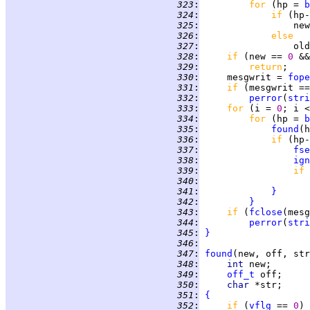
 323
:
for 
(hp = 
b
 324
:
if 
 325
:
 326
:
else
 327
:
 328
:
if 
(new == 
0 
&&
 329
:
return
 330
:
     mesgwrit = 
fope
 331
:
if 
(mesgwrit ==
 332
:
perror
(
stri
 333
:
for 
(i = 
0
; i <
 334
:
for 
(hp = 
b
 335
:
found
 336
:
if 
(hp-
 337
:
fse
 338
:
ign
 339
:
if 
 340
:
 341
:
}
 342
:
}
 343
:
if 
(
fclose
(mesg
 344
:
perror
(
stri
 345
:
}
 346
:
 347
:
found
 348
:
int 
 349
:
off_t
 350
:
char 
 351
:
{
 352
:
if 
(
vflg
 == 
0