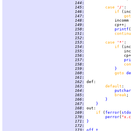
 144
:
 145
:
case 
'/'
 146
:
if 
(inc
 147
:
got
 148
:
             incomm 
 149
:
 150
:
printf
(
 151
:
continu
 152
:
 153
:
case 
'*'
 154
:
if 
(inc
 155
:
                 inc
 156
:
 157
:
pri
 158
:
con
 159
:
}
 160
:
goto 
de
 161
:
 162
:
def
 163
:
default
 164
:
putchar
 165
:
break
 166
:
}
 167
:
}
 168
:
out
 169
:
if 
(
ferror
(
stdo
 170
:
perror
(
"x.c
 171
:
}
 172
:
 173
:
off_t