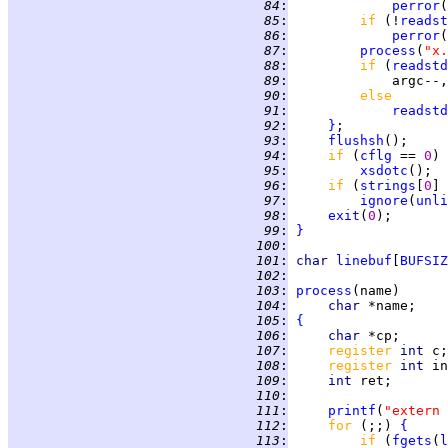
  84
:
perror
(
  85
:
if 
(!
readst
  86
:
perror
(
  87
:
process
(
"x.
  88
:
if 
(
readstd
  89
:
  90
:
else
  91
:
readstd
  92
:
}
  93
:
flushsh
  94
:
if 
(
cflg
 == 
0
  95
:
xsdotc
  96
:
if 
(
strings
[
0
] 
  97
:
ignore
(
unli
  98
:
exit
(
0
  99
:
}
 100
:
 101
:
char 
linebuf
[
BUFSIZ
 102
:
 103
:
process
 104
:
char 
 105
:
{
 106
:
char 
 107
:
register 
int 
 108
:
register 
int 
in
 109
:
int 
 110
:
 111
:
printf
(
"extern 
 112
:
for 
(;;) 
{
 113
:
if 
(
fgets
(
l