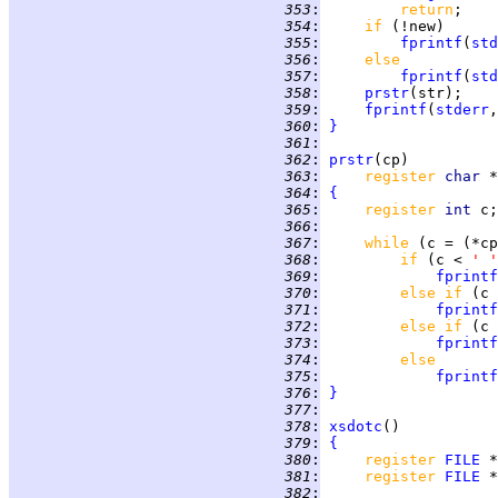
 353
:
return
 354
:
if 
 355
:
fprintf
(
std
 356
:
else
 357
:
fprintf
(
std
 358
:
prstr
 359
:
fprintf
(
stderr
,
 360
:
}
 361
:
 362
:
prstr
 363
:
register 
char 
 364
:
{
 365
:
register 
int 
 366
:
 367
:
while 
(c = (*cp
 368
:
if 
(c < 
' '
 369
:
fprintf
 370
:
else if 
(c 
 371
:
fprintf
 372
:
else if 
(c 
 373
:
fprintf
 374
:
else
 375
:
fprintf
 376
:
}
 377
:
 378
:
xsdotc
 379
:
{
 380
:
register 
FILE
 *
 381
:
register 
FILE
 382
: