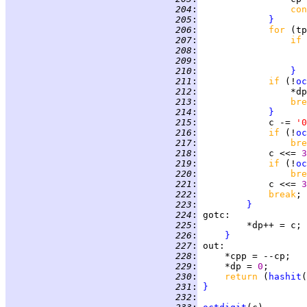
 204
:
con
 205
:
}
 206
:
for 
(tp
 207
:
if 
 208
:
 209
:
 210
:
}
 211
:
if 
(!
oc
 212
:
                 *dp
 213
:
bre
 214
:
}
 215
:
             c -= 
'0
 216
:
if 
(!
oc
 217
:
bre
 218
:
             c <<= 
3
 219
:
if 
(!
oc
 220
:
bre
 221
:
             c <<= 
3
 222
:
break
 223
:
}
 224
:
gotc
 225
:
 226
:
}
 227
:
out
 228
:
 229
:
     *dp = 
0
 230
:
return 
(
hashit
(
 231
:
}
 232
: