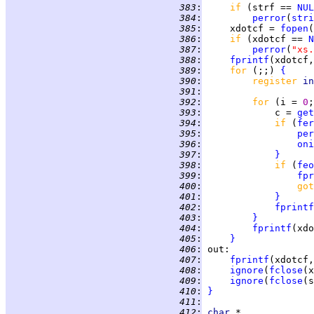
 383
:
if 
(strf == 
NUL
 384
:
perror
(
stri
 385
:
     xdotcf = 
fopen
(
 386
:
if 
(xdotcf == 
N
 387
:
perror
(
"xs.
 388
:
fprintf
(xdotcf,
 389
:
for 
(;;) 
{
 390
:
register 
in
 391
:
 392
:
for 
(i = 
0
;
 393
:
             c = 
get
 394
:
if 
(
fer
 395
:
per
 396
:
oni
 397
:
}
 398
:
if 
(
feo
 399
:
fpr
 400
:
got
 401
:
}
 402
:
fprintf
 403
:
}
 404
:
fprintf
(xdo
 405
:
}
 406
:
out
 407
:
fprintf
(xdotcf,
 408
:
ignore
(
fclose
 409
:
ignore
(
fclose
 410
:
}
 411
:
 412
:
char