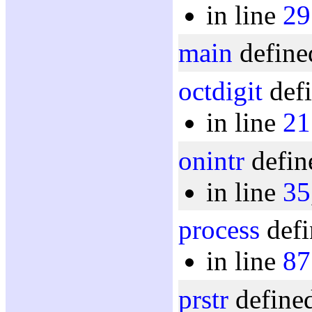
in line
29
main
define
octdigit
defi
in line
21
onintr
defin
in line
35
process
defi
in line
87
prstr
defined