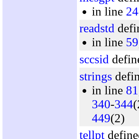
in line
24
readstd
defi
in line
59
sccsid
defin
strings
defin
in line
81
340
-
344
(
449
(2)
tellpt
define