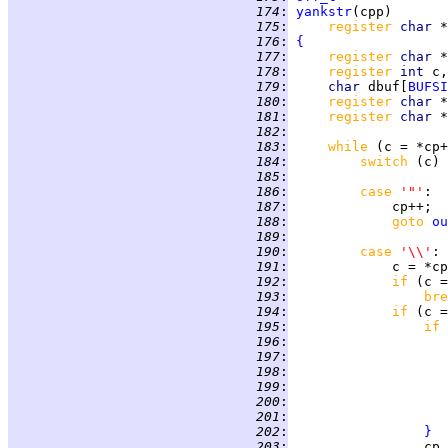
 174
:
yankstr
 175
:
register 
char 
 176
:
{
 177
:
register 
char 
 178
:
register 
int 
 179
:
char 
dbuf[
BUFSI
 180
:
register 
char 
 181
:
register 
char 
 182
:
 183
:
while 
(c = *cp+
 184
:
switch 
(c) 
 185
:
 186
:
case 
'"'
 187
:
 188
:
goto 
ou
 189
:
 190
:
case 
'\\'
 191
:
 192
:
if 
(c =
 193
:
bre
 194
:
if 
(c =
 195
:
if 
 196
:
                    
 197
:
 198
:
 199
:
 200
:
 201
:
 202
:
}
 203
:
                 cp 