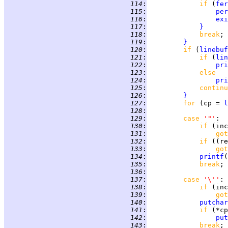
 114
:
if 
(
fer
 115
:
per
 116
:
exi
 117
:
}
 118
:
break
 119
:
}
 120
:
if 
(
linebuf
 121
:
if 
(
lin
 122
:
pri
 123
:
else
 124
:
pri
 125
:
continu
 126
:
}
 127
:
for 
(cp = 
l
 128
:
 129
:
case 
'"'
 130
:
if 
 131
:
got
 132
:
if 
((re
 133
:
got
 134
:
printf
(
 135
:
break
 136
:
 137
:
case 
'\''
 138
:
if 
 139
:
got
 140
:
putchar
 141
:
if 
 142
:
put
 143
:
break