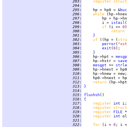
 293
:
register struct
 294
:
 295
:
     hp = hp0 = &
buc
 296
:
while 
(hp->hnex
 297
:
 298
:
         i = 
istail
 299
:
if 
(i >= 
0
 300
:
return 
 301
:
}
 302
:
if 
((hp = (
stru
 303
:
perror
(
"xst
 304
:
exit
(
8
 305
:
}
 306
:
     hp->hpt = 
mesgp
 307
:
     hp->hstr = 
save
 308
:
mesgpt
 += 
strle
 309
:
 310
:
 311
:
 312
:
return 
 313
:
}
 314
:
 315
:
flushsh
 316
:
{
 317
:
register 
int 
 318
:
register struct
 319
:
register 
FILE
 320
:
register 
int 
ol
 321
:
 322
:
for 
(i = 
0
; i <