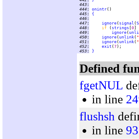
 443
:
 444
:
onintr
 445
:
{
 446
:
 447
:
ignore
(
signal
(
S
 448
:
if 
(
strings
[
0
] 
 449
:
ignore
(
unli
 450
:
ignore
(
unlink
(
"
 451
:
ignore
(
unlink
(
"
 452
:
exit
(
7
 453
:
}
Defined fun
fgetNUL
def
in line
24
flushsh
defi
in line
93