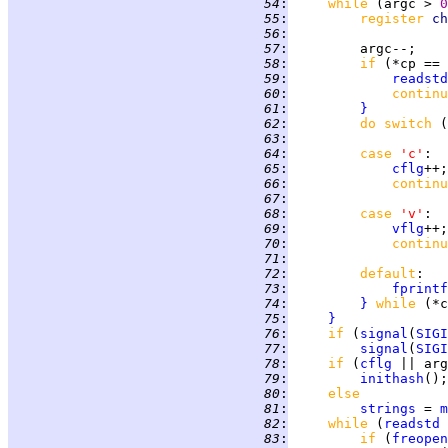
  54
:
while 
(argc > 
0
  55
:
register 
ch
  56
:
  57
:
  58
:
if 
(*cp == 
  59
:
readstd
  60
:
continu
  61
:
}
  62
:
do switch 
(
  63
:
  64
:
case 
'c'
  65
:
cflg
  66
:
continu
  67
:
  68
:
case 
'v'
  69
:
vflg
  70
:
continu
  71
:
  72
:
default
  73
:
fprintf
  74
:
}
while 
  75
:
}
  76
:
if 
(
signal
(
SIGI
  77
:
signal
(
SIGI
  78
:
if 
(
cflg
 || arg
  79
:
inithash
  80
:
else
  81
:
strings
 = 
m
  82
:
while 
(
readstd
 
  83
:
if 
(
freopen