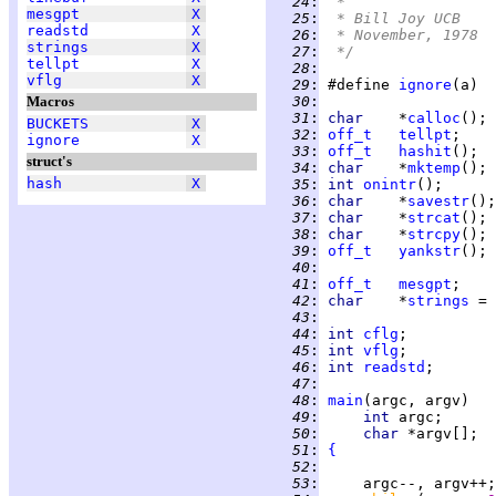
  24
:
 *
mesgpt
X
  25
:
 * Bill Joy UCB
readstd
X
  26
:
 * November, 1978
strings
X
  27
:
 */
tellpt
X
  28
:
vflg
X
  29
:
 #define 
ignore
(a)  
Macros
  30
:
  31
:
char    
*
calloc
BUCKETS
X
  32
:
off_t
tellpt
ignore
X
  33
:
off_t
hashit
struct's
  34
:
char    
*
mktemp
hash
X
  35
:
int 
onintr
  36
:
char    
*
savestr
  37
:
char    
*
strcat
  38
:
char    
*
strcpy
  39
:
off_t
yankstr
  40
:
  41
:
off_t
mesgpt
  42
:
char    
*
strings
 = 
  43
:
  44
:
int 
cflg
  45
:
int 
vflg
  46
:
int 
readstd
  47
:
  48
:
main
  49
:
int 
  50
:
char 
  51
:
{
  52
:
  53
: