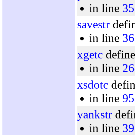
in line
35
savestr
defin
in line
36
xgetc
define
in line
26
xsdotc
defin
in line
95
yankstr
defi
in line
39