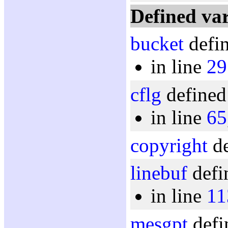
Defined var
bucket
defin
in line
29
cflg
defined
in line
65
copyright
de
linebuf
defi
in line
11
mesgpt
defi