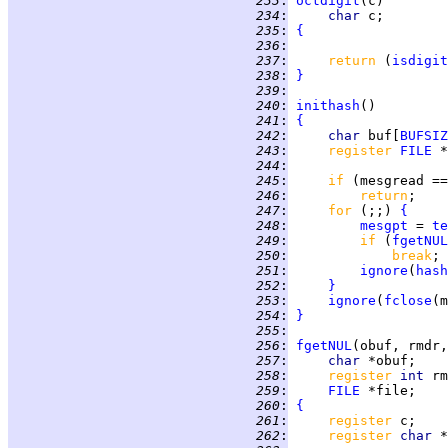
 233
:
octdigit
 234
:
char 
 235
:
{
 236
:
 237
:
return 
(
isdigit
 238
:
}
 239
:
 240
:
inithash
 241
:
{
 242
:
char 
buf[
BUFSIZ
 243
:
register 
FILE
 *
 244
:
 245
:
if 
(mesgread ==
 246
:
return
 247
:
for 
(;;) 
{
 248
:
mesgpt
 = 
te
 249
:
if 
(
fgetNUL
 250
:
break
 251
:
ignore
(
hash
 252
:
}
 253
:
ignore
(
fclose
 254
:
}
 255
:
 256
:
fgetNUL
 257
:
char 
 258
:
register 
int 
 259
:
FILE
 260
:
{
 261
:
register 
 262
:
register 
char 