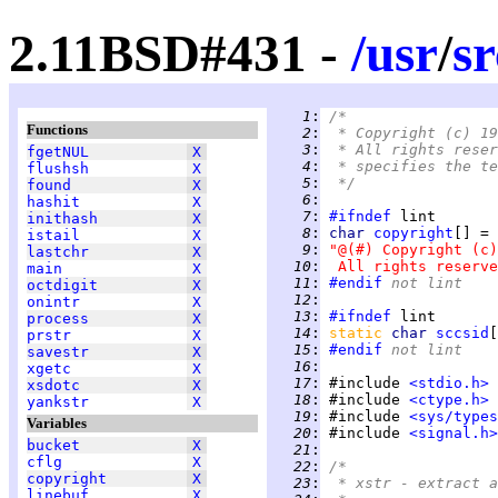
2.11BSD#431 -
/
usr
/
sr
   1
:
/*
Functions
   2
:
 * Copyright (c) 19
   3
:
 * All rights reser
fgetNUL
X
   4
:
 * specifies the te
flushsh
X
   5
:
 */
found
X
   6
:
hashit
X
   7
:
#ifndef
inithash
X
   8
:
char 
copyright
istail
X
   9
:
"@(#) Copyright (c)
lastchr
X
  10
:
 All rights reserve
main
X
  11
:
#endif
 not lint
octdigit
X
  12
:
onintr
X
  13
:
#ifndef
process
X
  14
:
static 
char 
sccsid
[
prstr
X
  15
:
#endif
 not lint
savestr
X
  16
:
xgetc
X
  17
:
 #include 
<stdio.h>
xsdotc
X
  18
:
 #include 
<ctype.h>
yankstr
X
  19
:
 #include 
<sys/types
Variables
  20
:
 #include 
<signal.h>
bucket
X
  21
:
cflg
X
  22
:
/*
copyright
X
  23
:
 * xstr - extract a
linebuf
X