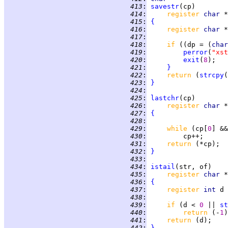
 413
:
savestr
 414
:
register 
char 
 415
:
{
 416
:
register 
char 
 417
:
 418
:
if 
((dp = (
char
 419
:
perror
(
"xst
 420
:
exit
(
8
 421
:
}
 422
:
return 
(
strcpy
 423
:
}
 424
:
 425
:
lastchr
 426
:
register 
char 
 427
:
{
 428
:
 429
:
while 
(cp[
0
] &&
 430
:
 431
:
return 
 432
:
}
 433
:
 434
:
istail
 435
:
register 
char 
 436
:
{
 437
:
register 
int 
d 
 438
:
 439
:
if 
(d < 
0 
|| 
st
 440
:
return 
(-
1
 441
:
return 
 442
:
}