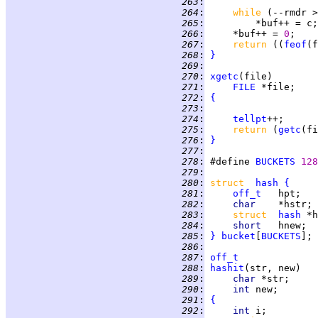
 263
:
 264
:
while 
(--rmdr >
 265
:
 266
:
     *buf++ = 
0
 267
:
return 
((
feof
(f
 268
:
}
 269
:
 270
:
xgetc
 271
:
FILE
 272
:
{
 273
:
 274
:
tellpt
 275
:
return 
(
getc
 276
:
}
 277
:
 278
:
 #define 
BUCKETS
128
 279
:
 280
:
struct  
hash
{
 281
:
off_t
 282
:
char    
 283
:
struct  
hash
 284
:
short   
 285
:
}
bucket
[
BUCKETS
 286
:
 287
:
off_t
 288
:
hashit
 289
:
char 
 290
:
int 
 291
:
{
 292
:
int 