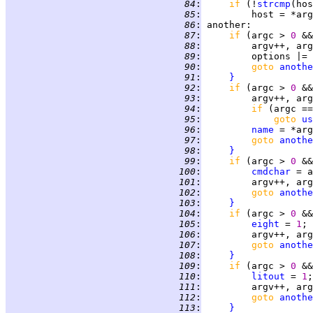
  84
:
if 
(!
strcmp
(hos
  85
:
  86
:
another
  87
:
if 
(argc > 
0 
&&
  88
:
  89
:
         options |= 
  90
:
goto 
anothe
  91
:
}
  92
:
if 
(argc > 
0 
&&
  93
:
  94
:
if 
(argc ==
  95
:
goto 
us
  96
:
name
  97
:
goto 
anothe
  98
:
}
  99
:
if 
(argc > 
0 
&&
 100
:
cmdchar
 = a
 101
:
 102
:
goto 
anothe
 103
:
}
 104
:
if 
(argc > 
0 
&&
 105
:
eight
 = 
1
 106
:
 107
:
goto 
anothe
 108
:
}
 109
:
if 
(argc > 
0 
&&
 110
:
litout
 = 
1
 111
:
 112
:
goto 
anothe
 113
:
}