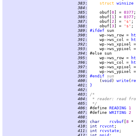
 383
:
struct 
winsize
 
 384
:
 385
:
     obuf[
0
] = 
0377
 386
:
     obuf[
1
] = 
0377
 387
:
     obuf[
2
] = 
's'
 388
:
     obuf[
3
] = 
's'
 389
:
#ifdef
 390
:
     wp->ws_row = 
ht
 391
:
     wp->ws_col = 
ht
 392
:
     wp->ws_xpixel =
 393
:
     wp->ws_ypixel =
 394
:
 395
:
     wp->ws_row = 
ht
 396
:
     wp->ws_col = 
ht
 397
:
     wp->ws_xpixel =
 398
:
     wp->ws_ypixel =
 399
:
#endif
 sun
 400
:
     (
void
) 
write
(
re
 401
:
}
 402
:
 403
:
/*
 404
:
 * reader: read fro
 405
:
 */
 406
:
 #define 
READING
1
 407
:
 #define 
WRITING
2
 408
:
 409
:
char    
rcvbuf
[
8 
* 
 410
:
int 
rcvcnt
 411
:
int 
rcvstate
 412
:
int 
ppid