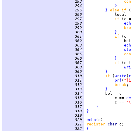
 293
:
con
 294
:
}
 295
:
}
else if 
(
 296
:
             local =
 297
:
if 
(c =
 298
:
ech
 299
:
bre
 300
:
}
 301
:
if 
(c =
 302
:
                 bol
 303
:
ech
 304
:
sto
 305
:
con
 306
:
}
 307
:
if 
(c !
 308
:
wri
 309
:
}
 310
:
if 
(
write
(
r
 311
:
prf
(
"li
 312
:
break
 313
:
}
 314
:
         bol = c == 
 315
:
             c == 
de
 316
:
             c == 
'\
 317
:
}
 318
:
}
 319
:
 320
:
echo
 321
:
register 
char 
 322
:
{