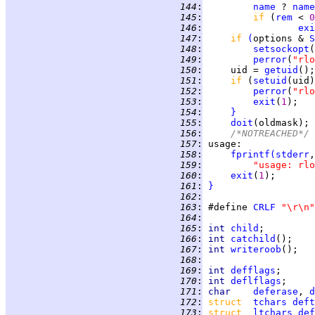
 144
:
name
 ? 
name
 145
:
if 
(
rem
 < 
0
 146
:
exi
 147
:
if 
(
options & 
S
 148
:
setsockopt
(
 149
:
perror
(
"rlo
 150
:
     uid = 
getuid
 151
:
if 
(
setuid
(uid)
 152
:
perror
(
"rlo
 153
:
exit
(
1
 154
:
}
 155
:
doit
 156
:
/*NOTREACHED*/
 157
:
usage
 158
:
fprintf
(
stderr
 159
:
"usage: rlo
 160
:
exit
(
1
 161
:
}
 162
:
 163
:
 #define 
CRLF
"\r\n"
 164
:
 165
:
int 
child
 166
:
int 
catchild
 167
:
int 
writeroob
 168
:
 169
:
int 
defflags
 170
:
int 
deflflags
 171
:
char    
deferase
, 
d
 172
:
struct  
tchars
deft
 173
:
struct  
ltchars
def