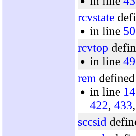
in line
43
rcvstate
defi
in line
50
rcvtop
defin
in line
49
rem
defined
in line
14
422
,
433
sccsid
defin