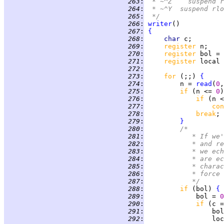
 263
:
 * ~^Z	susp
 264
:
 * ~^Y  suspend rlo
 265
:
 */
 266
:
writer
 267
:
{
 268
:
char 
 269
:
register 
 270
:
register 
bol = 
 271
:
register 
local 
 272
:
 273
:
for 
(;;) 
{
 274
:
         n = 
read
(
0
,
 275
:
if 
(n <= 
0
)
 276
:
if 
(n <
 277
:
con
 278
:
break
 279
:
}
 280
:
/*
 281
:
		 * If w
 282
:
		 * and 
 283
:
		 * we e
 284
:
		 * are 
 285
:
		 * char
 286
:
		 * forc
 287
:
		 */
 288
:
if 
(bol) 
{
 289
:
             bol = 
0
 290
:
if 
(c =
 291
:
                 bol
 292
:
                 loc