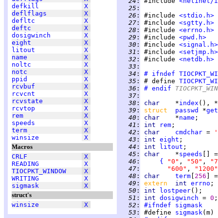
  24
:
 #include 
<netinet/i
defkill
X
  25
:
deflflags
X
  26
:
 #include 
<stdio.h>
defltc
X
  27
:
 #include 
<sgtty.h>
deftc
X
  28
:
 #include 
<errno.h>
dosigwinch
X
  29
:
 #include 
<pwd.h>
eight
X
  30
:
 #include 
<signal.h>
litout
X
  31
:
 #include 
<setjmp.h>
name
X
  32
:
 #include 
<netdb.h>
noltc
X
  33
:
notc
X
  34
:
# ifndef
TIOCPKT_WI
ppid
X
  35
:
 # define 
TIOCPKT_WI
rcvbuf
X
  36
:
# endif
 TIOCPKT_WIN
rcvcnt
X
  37
:
rcvstate
X
  38
:
char    
*
index
(), *
rcvtop
X
  39
:
struct  
passwd
 *
get
rem
X
  40
:
char    
*
name
speeds
X
  41
:
int 
rem
term
X
  42
:
char    
cmdchar
 = 
'
winsize
X
  43
:
int 
eight
Macros
  44
:
int 
litout
  45
:
char    
*
speeds
CRLF
X
  46
:
{
"0"
, 
"50"
, 
"7
READING
X
  47
:
"600"
, 
"1200"
TIOCPKT_WINDOW
X
  48
:
char    
term
[
256
] =
WRITING
X
  49
:
extern  
int 
errno
sigmask
X
  50
:
int 
lostpeer
struct's
  51
:
int 
dosigwinch
 = 
0
winsize
X
  52
:
#ifndef
sigmask
  53
:
 #define 
sigmask
(m) 