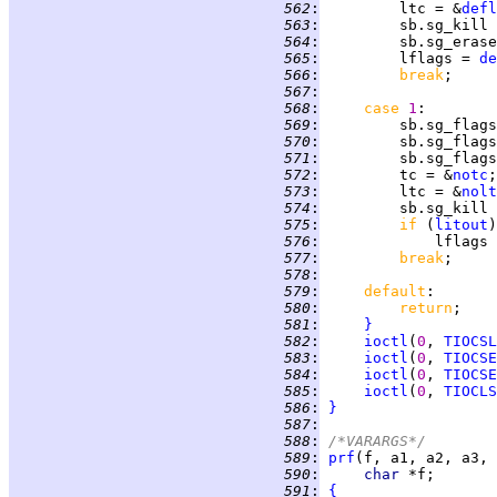
 562
:
         ltc = &
defl
 563
:
         sb.sg_kill 
 564
:
         sb.sg_erase
 565
:
         lflags = 
de
 566
:
break
 567
:
 568
:
case 
1
 569
:
         sb.sg_flags
 570
:
         sb.sg_flags
 571
:
         sb.sg_flags
 572
:
         tc = &
notc
 573
:
         ltc = &
nolt
 574
:
         sb.sg_kill 
 575
:
if 
(
litout
 576
:
             lflags 
 577
:
break
 578
:
 579
:
default
 580
:
return
 581
:
}
 582
:
ioctl
(
0
, 
TIOCSL
 583
:
ioctl
(
0
, 
TIOCSE
 584
:
ioctl
(
0
, 
TIOCSE
 585
:
ioctl
(
0
, 
TIOCLS
 586
:
}
 587
:
 588
:
/*VARARGS*/
 589
:
prf
 590
:
char 
 591
:
{