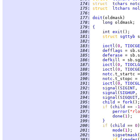
 174
:
struct  
tchars
notc
 175
:
struct  
ltchars
nol
 176
:
 177
:
doit
 178
:
long 
 179
:
{
 180
:
int 
exit
 181
:
struct 
sgttyb
 182
:
 183
:
ioctl
(
0
, 
TIOCGE
 184
:
defflags
 = sb.s
 185
:
deferase
 186
:
defkill
 187
:
ioctl
(
0
, 
TIOCLG
 188
:
ioctl
(
0
, 
TIOCGE
 189
:
notc
.t_startc =
 190
:
notc
.t_stopc = 
 191
:
ioctl
(
0
, 
TIOCGL
 192
:
signal
(
SIGINT
, 
 193
:
signal
(
SIGHUP
, 
 194
:
signal
(
SIGQUIT
,
 195
:
child
 = 
fork
 196
:
if 
(
child
 == -
1
 197
:
perror
(
"rlo
 198
:
done
(
1
 199
:
}
 200
:
if 
(
child
 == 
0
)
 201
:
mode
(
1
 202
:
sigsetmask
 203
:
if 
(
reader
(