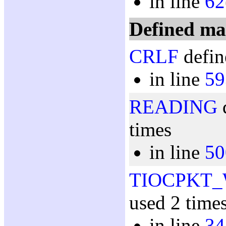
in line
62
Defined ma
CRLF
defin
in line
59
READING
d
times
in line
50
TIOCPKT
used 2 time
in line
34