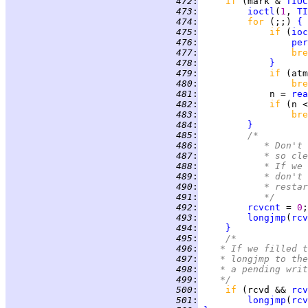
 472
:
if 
(mark & 
TIOC
 473
:
ioctl
(
1
, 
TI
 474
:
for 
(;;) 
{
 475
:
if 
(
ioc
 476
:
per
 477
:
bre
 478
:
}
 479
:
if 
 480
:
bre
 481
:
             n = 
rea
 482
:
if 
(n <
 483
:
bre
 484
:
}
 485
:
/*
 486
:
		 * Don'
 487
:
		 * so c
 488
:
		 * If w
 489
:
		 * don'
 490
:
		 * resta
 491
:
		 */
 492
:
rcvcnt
 = 
0
 493
:
longjmp
(
rcv
 494
:
}
 495
:
/*
 496
:
	 * If we filled 
 497
:
	 * longjmp to th
 498
:
	 * a pending wri
 499
:
	 */
 500
:
if 
(rcvd && 
rcv
 501
:
longjmp
(
rcv