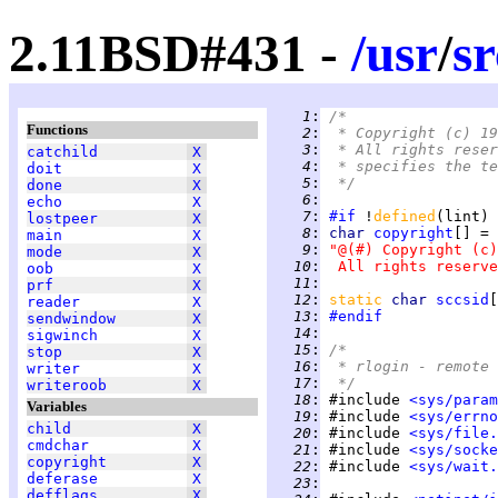
2.11BSD#431 -
/
usr
/
sr
   1
:
/*
Functions
   2
:
 * Copyright (c) 19
   3
:
 * All rights reser
catchild
X
   4
:
 * specifies the te
doit
X
   5
:
 */
done
X
   6
:
echo
X
   7
:
#if
 !
defined
(lint) 
lostpeer
X
   8
:
char 
copyright
main
X
   9
:
"@(#) Copyright (c)
mode
X
  10
:
 All rights reserve
oob
X
  11
:
prf
X
  12
:
static 
char 
sccsid
[
reader
X
  13
:
#endif
sendwindow
X
  14
:
sigwinch
X
  15
:
/*
stop
X
  16
:
 * rlogin - remote 
writer
X
  17
:
 */
writeroob
X
  18
:
 #include 
<sys/param
Variables
  19
:
 #include 
<sys/errno
child
X
  20
:
 #include 
<sys/file.
cmdchar
X
  21
:
 #include 
<sys/socke
copyright
X
  22
:
 #include 
<sys/wait.
deferase
X
  23
:
defflags
X