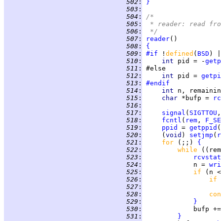
 502
:
}
 503
:
 504
:
/*
 505
:
 * reader: read fro
 506
:
 */
 507
:
reader
 508
:
{
 509
:
#if
 !
defined
(
BSD
) |
 510
:
int 
pid = -
getp
 511
:
 512
:
int 
pid = 
getpi
 513
:
#endif
 514
:
int 
 515
:
char 
*bufp = 
rc
 516
:
 517
:
signal
(
SIGTTOU
,
 518
:
fcntl
(
rem
, 
F_SE
 519
:
ppid
 = 
getppid
 520
:
     (
void
) 
setjmp
(
r
 521
:
for 
(;;) 
{
 522
:
while 
((rem
 523
:
rcvstat
 524
:
             n = 
wri
 525
:
if 
(n <
 526
:
if 
 527
:
 528
:
con
 529
:
}
 530
:
 531
:
}