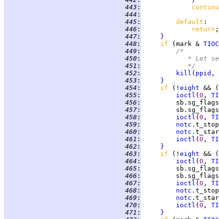
 443
:
continu
 444
:
 445
:
default
 446
:
return
 447
:
}
 448
:
if 
(mark & 
TIOC
 449
:
/*
 450
:
		 * Let 
 451
:
		 */
 452
:
kill
(
ppid
, 
 453
:
}
 454
:
if 
(!
eight
 && (
 455
:
ioctl
(
0
, 
TI
 456
:
         sb.sg_flags
 457
:
         sb.sg_flags
 458
:
ioctl
(
0
, 
TI
 459
:
notc
.t_stop
 460
:
notc
.t_star
 461
:
ioctl
(
0
, 
TI
 462
:
}
 463
:
if 
(!
eight
 && (
 464
:
ioctl
(
0
, 
TI
 465
:
         sb.sg_flags
 466
:
         sb.sg_flags
 467
:
ioctl
(
0
, 
TI
 468
:
notc
.t_stop
 469
:
notc
.t_star
 470
:
ioctl
(
0
, 
TI
 471
:
}