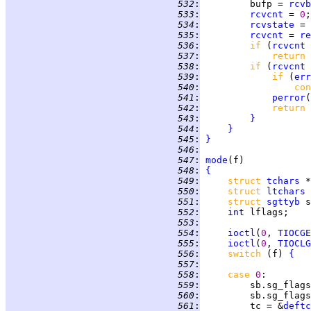
 532
:
         bufp = 
rcvb
 533
:
rcvcnt
 = 
0
 534
:
rcvstate
 = 
 535
:
rcvcnt
 = 
re
 536
:
if 
(
rcvcnt
 
 537
:
return 
 538
:
if 
(
rcvcnt
 
 539
:
if 
(
err
 540
:
con
 541
:
perror
(
 542
:
return 
 543
:
}
 544
:
}
 545
:
}
 546
:
 547
:
mode
 548
:
{
 549
:
struct 
tchars
 550
:
struct 
ltchars
 551
:
struct 
sgttyb
 552
:
int 
 553
:
 554
:
ioctl
(
0
, 
TIOCGE
 555
:
ioctl
(
0
, 
TIOCLG
 556
:
switch 
(f) 
{
 557
:
 558
:
case 
0
 559
:
         sb.sg_flags
 560
:
         sb.sg_flags
 561
:
         tc = &
deftc