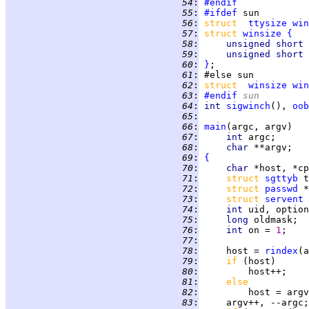
  54
:
#endif
  55
:
#ifdef
  56
:
struct  
ttysize
win
  57
:
struct 
winsize
{
  58
:
unsigned short 
  59
:
unsigned short 
  60
:
}
  61
:
  62
:
struct  
winsize
win
  63
:
#endif
 sun
  64
:
int 
sigwinch
(), 
oob
  65
:
  66
:
main
  67
:
int 
  68
:
char 
  69
:
{
  70
:
char 
  71
:
struct 
sgttyb
  72
:
struct 
passwd
  73
:
struct 
servent
  74
:
int 
uid, option
  75
:
long 
  76
:
int 
on = 
1
  77
:
  78
:
     host = 
rindex
(a
  79
:
if 
  80
:
  81
:
else
  82
:
         host = argv
  83
: