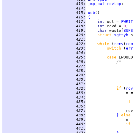
 413
:
jmp_buf
rcvtop
 414
:
 415
:
oob
 416
:
{
 417
:
int 
out = 
FWRIT
 418
:
int 
rcvd = 
0
 419
:
char 
waste[
BUFS
 420
:
struct 
sgttyb
 421
:
 422
:
while 
(
recv
(
rem
 423
:
switch 
(
err
 424
:
 425
:
case 
EWOULD
 426
:
/*
 427
:
	
 428
:
	
 429
:
	
 430
:
	
 431
:
		
 432
:
if 
(
rcv
 433
:
                 n =
 434
:
 435
:
if 
 436
:
 437
:
 438
:
}
else 
 439
:
                 n =
 440
:
if 
 441
:
 442
:
}