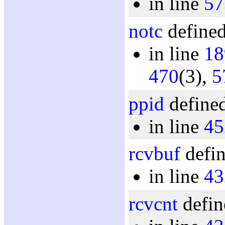
in line
57
notc
defined
in line
18
470
(3),
5
ppid
defined
in line
45
rcvbuf
defin
in line
43
rcvcnt
defin