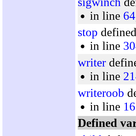
sigwinch
def
in line
64
stop
defined
in line
30
writer
defin
in line
21
writeroob
de
in line
16
Defined var