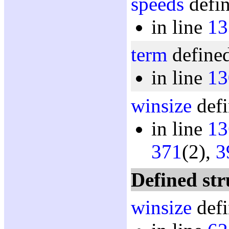
speeds
defin
in line
13
term
defined
in line
13
winsize
defi
in line
13
371
(2),
3
Defined str
winsize
defi