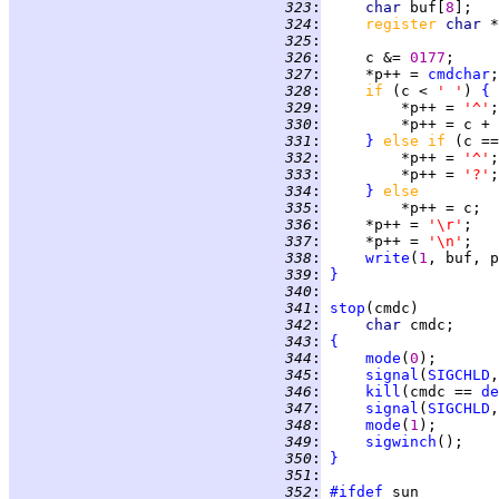
 323
:
char 
buf[
8
 324
:
register 
char 
 325
:
 326
:
     c &= 
0177
 327
:
     *p++ = 
cmdchar
 328
:
if 
(c < 
' '
) 
{
 329
:
         *p++ = 
'^'
 330
:
         *p++ = c + 
 331
:
}
else if 
(c ==
 332
:
         *p++ = 
'^'
 333
:
         *p++ = 
'?'
 334
:
}
else
 335
:
 336
:
     *p++ = 
'\r'
 337
:
     *p++ = 
'\n'
 338
:
write
(
1
 339
:
}
 340
:
 341
:
stop
 342
:
char 
 343
:
{
 344
:
mode
(
0
 345
:
signal
(
SIGCHLD
,
 346
:
kill
(cmdc == 
de
 347
:
signal
(
SIGCHLD
,
 348
:
mode
(
1
 349
:
sigwinch
();    
 350
:
}
 351
:
 352
:
#ifdef