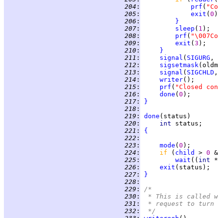
 204
:
prf
(
"Co
 205
:
exit
(
0
 206
:
}
 207
:
sleep
(
1
 208
:
prf
(
"\007Co
 209
:
exit
(
3
 210
:
}
 211
:
signal
(
SIGURG
, 
 212
:
sigsetmask
 213
:
signal
(
SIGCHLD
,
 214
:
writer
 215
:
prf
(
"Closed con
 216
:
done
(
0
 217
:
}
 218
:
 219
:
done
 220
:
int 
 221
:
{
 222
:
 223
:
mode
(
0
 224
:
if 
(
child
 > 
0 
&
 225
:
wait
((
int 
*
 226
:
exit
 227
:
}
 228
:
 229
:
/*
 230
:
 * This is called w
 231
:
 * request to turn 
 232
:
 */