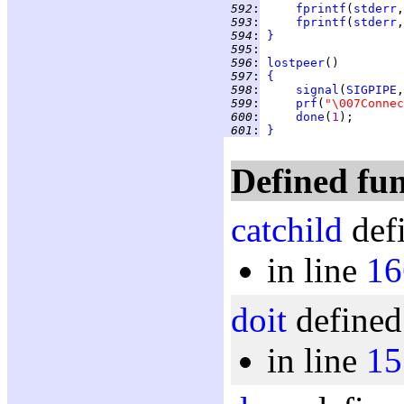
 592
:
fprintf
(
stderr
 593
:
fprintf
(
stderr
,
 594
:
}
 595
:
 596
:
lostpeer
 597
:
{
 598
:
signal
(
SIGPIPE
,
 599
:
prf
(
"\007Connec
 600
:
done
(
1
 601
:
}
Defined fun
catchild
defi
in line
16
doit
defined
in line
15