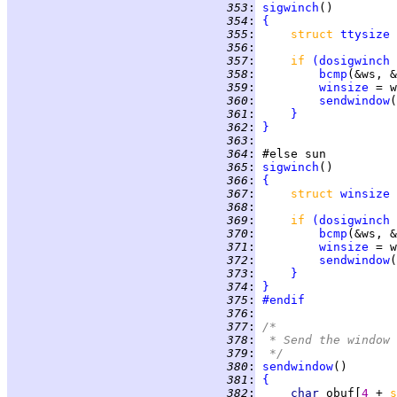
 353
:
sigwinch
 354
:
{
 355
:
struct 
ttysize
 356
:
 357
:
if 
(
dosigwinch
 
 358
:
bcmp
(&ws, &
 359
:
winsize
 360
:
sendwindow
 361
:
}
 362
:
}
 363
:
 364
:
 365
:
sigwinch
 366
:
{
 367
:
struct 
winsize
 368
:
 369
:
if 
(
dosigwinch
 
 370
:
bcmp
(&ws, &
 371
:
winsize
 372
:
sendwindow
 373
:
}
 374
:
}
 375
:
#endif
 376
:
 377
:
/*
 378
:
 * Send the window 
 379
:
 */
 380
:
sendwindow
 381
:
{
 382
:
char 
obuf[
4 
+ 
s