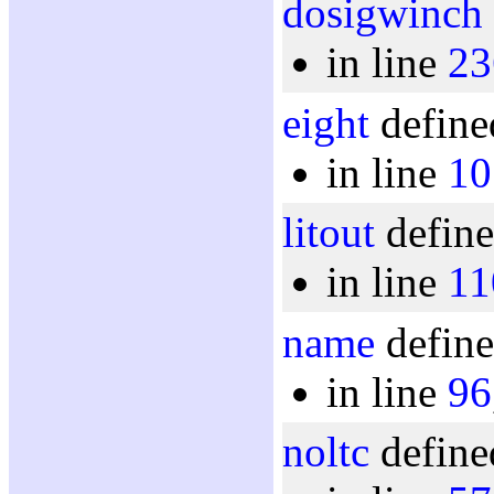
dosigwinch
in line
23
eight
define
in line
10
litout
define
in line
11
name
define
in line
96
noltc
define