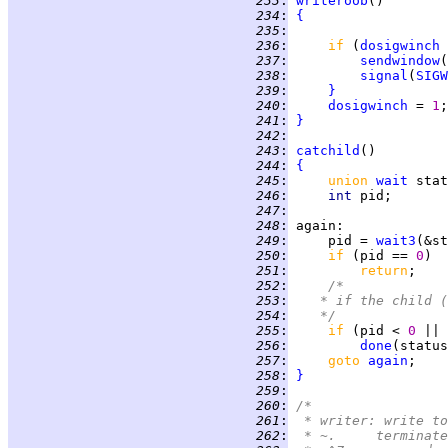
 233
:
writeroob
 234
:
{
 235
:
 236
:
if 
(
dosigwinch
 
 237
:
sendwindow
 238
:
signal
(
SIGW
 239
:
}
 240
:
dosigwinch
 = 
1
 241
:
}
 242
:
 243
:
catchild
 244
:
{
 245
:
union 
wait
 246
:
int 
 247
:
 248
:
again
 249
:
     pid = 
wait3
(&st
 250
:
if 
(pid == 
0
 251
:
return
 252
:
/*
 253
:
	 * if the child 
 254
:
	 */
 255
:
if 
(pid < 
0 
|| 
 256
:
done
(status
 257
:
goto 
again
 258
:
}
 259
:
 260
:
/*
 261
:
 * writer: write to
 262
:
 * ~.	terminate