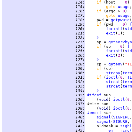
 114
:
if 
(host == 
0
 115
:
goto 
usage
 116
:
if 
(argc > 
0
 117
:
goto 
usage
 118
:
     pwd = 
getpwuid
(
 119
:
if 
(pwd == 
0
) 
{
 120
:
fprintf
(
std
 121
:
exit
(
1
 122
:
}
 123
:
     sp = 
getservbyn
 124
:
if 
(sp == 
0
) 
{
 125
:
fprintf
(
std
 126
:
exit
(
2
 127
:
}
 128
:
     cp = 
getenv
(
"TE
 129
:
if 
 130
:
strcpy
(
term
 131
:
if 
(
ioctl
(
0
, 
TI
 132
:
strcat
(
term
 133
:
strcat
(
term
 134
:
}
 135
:
#ifdef
 136
:
     (
void
) 
ioctl
(
0
,
 137
:
 138
:
     (
void
) 
ioctl
(
0
,
 139
:
#endif
 sun
 140
:
signal
(
SIGPIPE
,
 141
:
signal
(
SIGURG
, 
 142
:
     oldmask = 
sigbl
 143
:
rem
 = 
rcmd
(