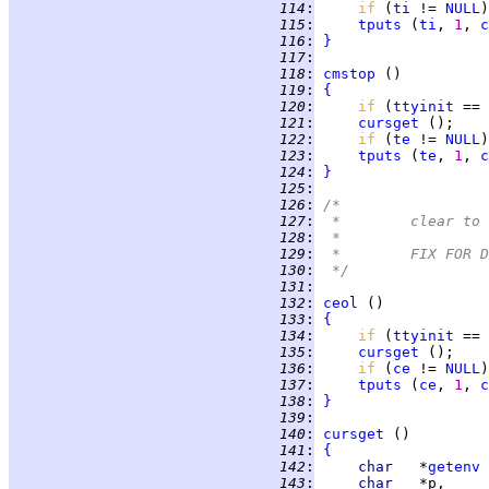
 114
:
if 
(
ti
 != 
NULL
 115
:
tputs
 (
ti
, 
1
, 
c
 116
:
}
 117
:
 118
:
cmstop
 119
:
{
 120
:
if 
(
ttyinit
 == 
 121
:
cursget
 122
:
if 
(
te
 != 
NULL
 123
:
tputs
 (
te
, 
1
, 
c
 124
:
}
 125
:
 126
:
/*
 127
:
 *	clear 
 128
:
 *
 129
:
 *	FIX FOR
 130
:
 */
 131
:
 132
:
ceol
 133
:
{
 134
:
if 
(
ttyinit
 == 
 135
:
cursget
 136
:
if 
(
ce
 != 
NULL
 137
:
tputs
 (
ce
, 
1
, 
c
 138
:
}
 139
:
 140
:
cursget
 141
:
{
 142
:
char   
*
getenv
 
 143
:
char   