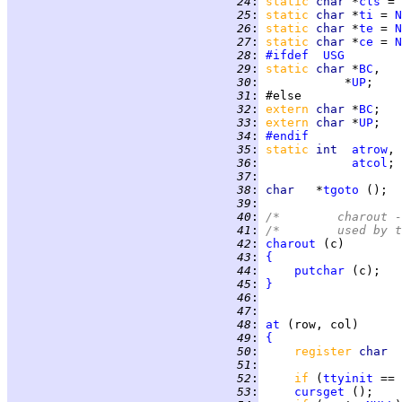
  24
:
static 
char 
*
cls
 = 
  25
:
static 
char 
*
ti
 = 
N
  26
:
static 
char 
*
te
 = 
N
  27
:
static 
char 
*
ce
 = 
N
  28
:
#ifdef
USG
  29
:
static 
char 
*
BC
  30
:
            *
UP
;    
  31
:
  32
:
extern 
char 
*
BC
;   
  33
:
extern 
char 
*
UP
;   
  34
:
#endif
  35
:
static 
int  
atrow
  36
:
atcol
; 
  37
:
  38
:
char   
*
tgoto
 ();  
  39
:
  40
:
/*	charou
  41
:
/*	used b
  42
:
charout
  43
:
{
  44
:
putchar
  45
:
}
  46
:
  47
:
  48
:
at
  49
:
{
  50
:
register 
char  
  51
:
  52
:
if 
(
ttyinit
 == 
  53
:
cursget
 ();    