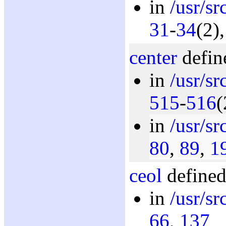
in
/usr/sr
31
-
34
(2)
center
defin
in
/usr/sr
515
-
516
(
in
/usr/sr
80
,
89
,
1
ceol
defined
in
/usr/sr
66
,
137