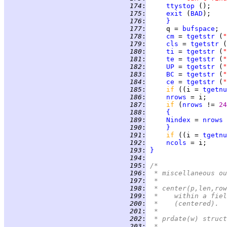
 174
:
ttystop
 ();    
 175
:
exit
 (
BAD
 176
:
}
 177
:
     q = 
bufspace
 178
:
cm
 = 
tgetstr
 (
"
 179
:
cls
 = 
tgetstr
 (
 180
:
ti
 = 
tgetstr
 (
"
 181
:
te
 = 
tgetstr
 (
"
 182
:
UP
 = 
tgetstr
 (
"
 183
:
BC
 = 
tgetstr
 (
"
 184
:
ce
 = 
tgetstr
 (
"
 185
:
if 
((i = 
tgetnu
 186
:
nrows
 = i;     
 187
:
if 
(
nrows
 != 
24
 188
:
{
 189
:
Nindex
 = 
nrows
 
 190
:
}
 191
:
if 
((i = 
tgetnu
 192
:
ncols
 = i;     
 193
:
}
 194
:
 195
:
/*
 196
:
 * miscellaneous ou
 197
:
 *
 198
:
 * center(p,len,row
 199
:
 *    within a fiel
 200
:
 *    (centered).  
 201
:
 *
 202
:
 * prdate(w) struct
 203
:
 *