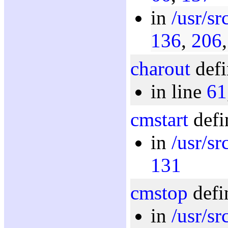
in
/usr/sr
136
,
206
charout
defi
in line
61
cmstart
defi
in
/usr/sr
131
cmstop
defi
in
/usr/sr