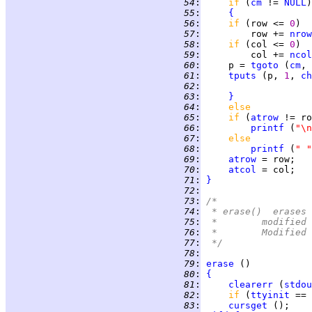
  54
:
if 
(
cm
 != 
NULL
)
  55
:
{
  56
:
if 
(row <= 
0
  57
:
         row += 
nrow
  58
:
if 
(col <= 
0
  59
:
         col += 
ncol
  60
:
     p = 
tgoto
 (
cm
, 
  61
:
tputs
 (p, 
1
, 
ch
  62
:
  63
:
}
  64
:
else
  65
:
if 
(
atrow
  66
:
printf
 (
"\n
  67
:
else
  68
:
printf
 (
" "
  69
:
atrow
  70
:
atcol
  71
:
}
  72
:
  73
:
/*
  74
:
 * erase()  erases 
  75
:
 *	modifi
  76
:
 *	Modifi
  77
:
 */
  78
:
  79
:
erase
  80
:
{
  81
:
clearerr
 (
stdou
  82
:
if 
(
ttyinit
 == 
  83
:
cursget
 ();    