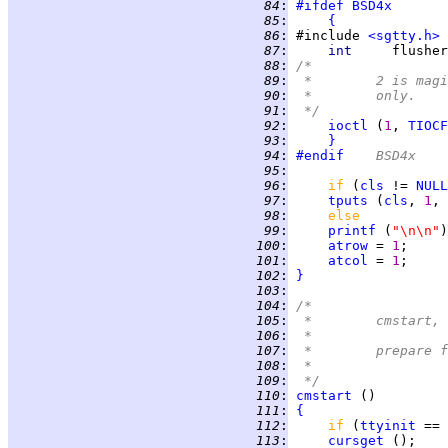
  84
:
#ifdef
BSD4x
  85
:
{
  86
:
 #include 
<sgtty.h>
  87
:
int     
flusher
  88
:
/*
  89
:
 *	2 is m
  90
:
 *	only.
  91
:
 */
  92
:
ioctl
 (
1
, 
TIOCF
  93
:
}
  94
:
#endif
	BSD4x
  95
:
  96
:
if 
(
cls
 != 
NULL
  97
:
tputs
 (
cls
, 
1
, 
  98
:
else
  99
:
printf
 (
"\n\n"
 100
:
atrow
 = 
1
;     
 101
:
atcol
 = 
1
;     
 102
:
}
 103
:
 104
:
/*
 105
:
 *	cmstart
 106
:
 *
 107
:
 *	prepar
 108
:
 *
 109
:
 */
 110
:
cmstart
 111
:
{
 112
:
if 
(
ttyinit
 == 
 113
:
cursget