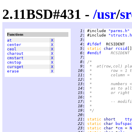
2.11BSD#431 -
/
usr
/
sr
   1
:
 #include 
"parms.h"
Functions
   2
:
 #include 
"structs.h
   3
:
at
X
   4
:
#ifdef
center
X
   5
:
static 
char 
rcsid
[]
ceol
X
   6
:
#endif
	RCSIDENT
charout
X
   7
:
cmstart
X
   8
:
/*
cmstop
X
   9
:
 *  at(row,col) pla
cursget
X
  10
:
 *	row = 
erase
X
  11
:
 * 	column
  12
:
 *
  13
:
 *	number
  14
:
 *	as to 
  15
:
 *	or righ
  16
:
 *
  17
:
 *	-- mod
  18
:
 *
  19
:
 */
  20
:
  21
:
static 
short    
tty
  22
:
static 
char 
bufspac
  23
:
static 
char 
*
cm
 = 
N