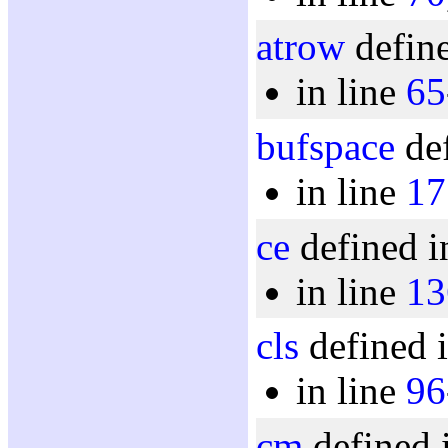
atrow
define
in line
65
bufspace
def
in line
17
ce
defined i
in line
13
cls
defined i
in line
96
cm
defined 