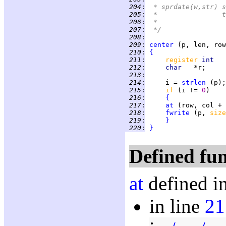
 204
:
 * sprdate(w,str) s
 205
:
 
 206
:
 *
 207
:
 */
 208
:
 209
:
center
 (p, len, row
 210
:
{
 211
:
register 
int   
 212
:
char   
 213
:
 214
:
     i = 
strlen
 (p);
 215
:
if 
(i != 
0
 216
:
{
 217
:
at
 (row, col + 
 218
:
fwrite
 (p, 
size
 219
:
}
 220
:
}
Defined fun
at
defined i
in line
21