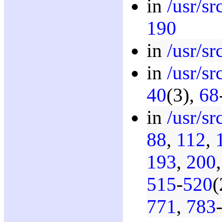
in
/usr/sr
190
in
/usr/sr
in
/usr/sr
40
(3),
68
in
/usr/s
88
,
112
,
193
,
200
515
-
520
(
771
,
783