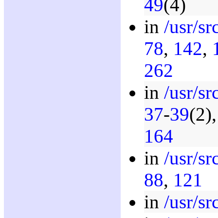
49
(4)
in
/usr/sr
78
,
142
,
262
in
/usr/sr
37
-
39
(2)
164
in
/usr/sr
88
,
121
in
/usr/sr