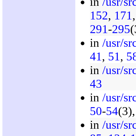
in
/usr/sr
152
,
171
291
-
295
(
in
/usr/sr
41
,
51
,
5
in
/usr/sr
43
in
/usr/sr
50
-
54
(3)
in
/usr/sr