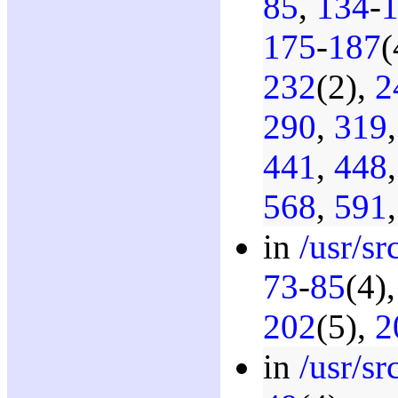
85
,
134
-
175
-
187
(
232
(2),
2
290
,
319
441
,
448
568
,
591
in
/usr/sr
73
-
85
(4)
202
(5),
2
in
/usr/sr