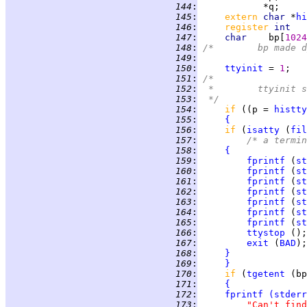
 144
:
 145
:
extern 
char 
*
hi
 146
:
register 
int   
 147
:
char    
bp[
1024
 148
:
/*	bp mad
 149
:
 150
:
ttyinit
 = 
1
;   
 151
:
/*
 152
:
 *	ttyini
 153
:
 */
 154
:
if 
((p = 
histty
 155
:
{
 156
:
if 
(
isatty
 (
fil
 157
:
/* a termin
 158
:
{
 159
:
fprintf
 (
st
 160
:
fprintf
 (
st
 161
:
fprintf
 (
st
 162
:
fprintf
 (
st
 163
:
fprintf
 (
st
 164
:
fprintf
 (
st
 165
:
fprintf
 (
st
 166
:
ttystop
 ();
 167
:
exit
 (
BAD
);
 168
:
}
 169
:
}
 170
:
if 
(
tgetent
 (bp
 171
:
{
 172
:
fprintf
(
stderr
 173
:
"Can't find