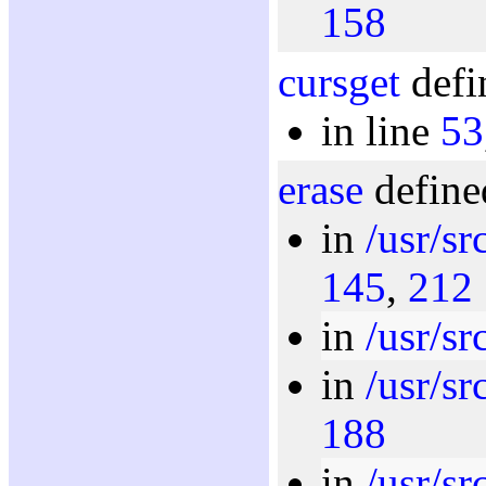
158
cursget
defi
in line
53
erase
define
in
/usr/sr
145
,
212
in
/usr/sr
in
/usr/sr
188
in
/usr/sr