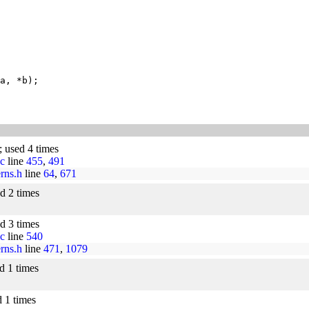
; used 4 times
.c
line
455
,
491
erns.h
line
64
,
671
ed 2 times
ed 3 times
.c
line
540
erns.h
line
471
,
1079
ed 1 times
d 1 times