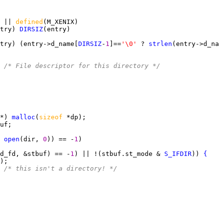
 || 
defined
try) 
DIRSIZ
try) (entry->d_name[
DIRSIZ
-
1
]==
'\0' 
? 
strlen
(entry->d_na
 
/* File descriptor for this directory */
*) 
malloc
(
sizeof 
 
open
(dir, 
0
)) == -
1
d_fd, &stbuf) == -
1
) || !(stbuf.st_mode & 
S_IFDIR
)) 
{
 
/* this isn't a directory! */