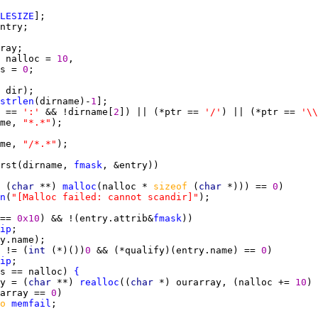
LESIZE
 
nalloc = 
10
s = 
0
strlen
(dirname)-
1
 == 
':' 
&& !dirname[
2
]) || (*ptr == 
'/'
) || (*ptr == 
'\\
me, 
"*.*"
me, 
"/*.*"
rst(dirname, 
fmask
 (
char 
**) 
malloc
(nalloc * 
sizeof 
(
char 
*))) == 
0
n
(
"[Malloc failed: cannot scandir]"
== 
0x10
) && !(entry.attrib&
fmask
ip
 != (
int 
(*)())
0 
&& (*qualify)(entry.name) == 
0
ip
s == nalloc) 
{
y = (
char 
**) 
realloc
((
char 
*) ourarray, (nalloc += 
10
) 
array == 
0
o 
memfail