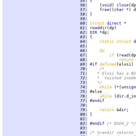
  55
:
{
  56
:
     (
void
) 
close
  57
:
free
((
char 
  58
:
}
  59
:
  60
:
struct
direct
  61
:
readdir
  62
:
DIR
  63
:
{
  64
:
static struct 
d
  65
:
  66
:
do
  67
:
if 
(
read
(dp
  68
:
return 
  69
:
#if
defined
(elxsi) 
  70
:
/*
  71
:
	 * Elxsi has a B
  72
:
	 * `twisted inod
  73
:
	 */
  74
:
while 
(*(
unsign
  75
:
  76
:
while 
(dir.d_in
  77
:
#endif
  78
:
  79
:
return 
  80
:
}
  81
:
  82
:
#endif
 /* BSD4_2 */
  83
:
  84
:
/* Scandir returns 