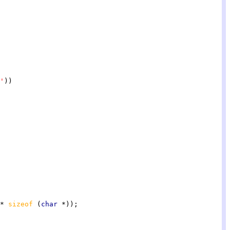
'
* 
sizeof 
(
char 