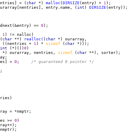
ntries] = (
char 
*) 
malloc
(
DIRSIZE
(entry) + 
1
urarray[nentries], entry.name, (
int
) 
DIRSIZE
dnext(&entry) == 
0
 
1
(
char 
**) 
realloc
(
(
char 
 ((nentries + 
1
) * 
sizeof 
(
char 
*))
)
int 
(*)())
0
 
*) ourarray, nentries, 
sizeof 
(
char 
es] = 
0
;     
/* guaranteed 0 pointer */
es >= 
0