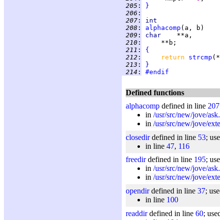
 205
:
}
 206
:
 207
:
int
 208
:
alphacomp
 209
:
char    
 210
:
 211
:
{
 212
:
return 
strcmp
 213
:
}
 214
:
#endif
Defined functions
alphacomp
defined in line
207
in
/usr/src/new/jove/ask
in
/usr/src/new/jove/ext
closedir
defined in line
53
; us
in line
47
,
116
freedir
defined in line
195
; us
in
/usr/src/new/jove/ask
in
/usr/src/new/jove/ext
opendir
defined in line
37
; us
in line
100
readdir
defined in line
60
; use