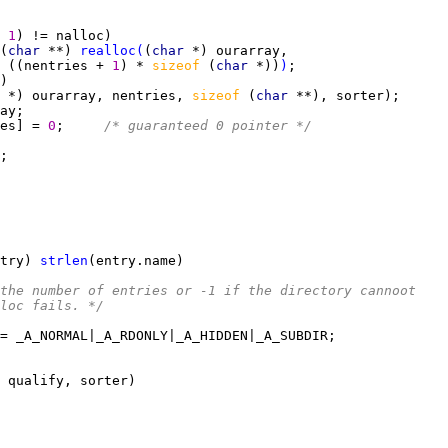
 
1
(
char 
**) 
realloc
(
(
char 
 ((nentries + 
1
) * 
sizeof 
(
char 
*))
)
 
*) ourarray, nentries, 
sizeof 
(
char 
es] = 
0
;     
/* guaranteed 0 pointer */
try) 
strlen
the number of entries or -1 if the directory cannoot
loc fails. */