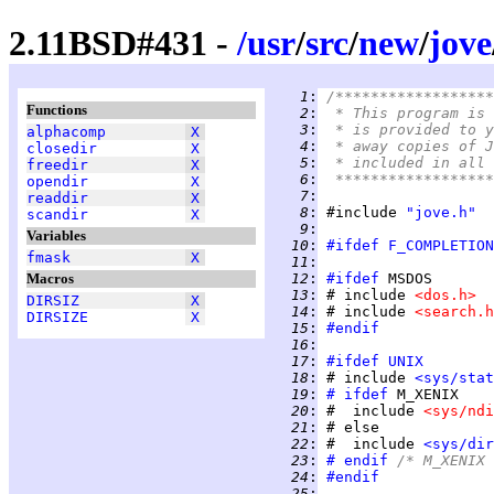
2.11BSD#431 -
/
usr
/
src
/
new
/
jove
   1
:
/******************
Functions
   2
:
 * This program is 
   3
:
 * is provided to y
alphacomp
X
   4
:
 * away copies of J
closedir
X
   5
:
 * included in all 
freedir
X
   6
:
 ******************
opendir
X
   7
:
readdir
X
   8
:
 #include 
"jove.h"
scandir
X
   9
:
Variables
  10
:
#ifdef
F_COMPLETION
fmask
X
  11
:
Macros
  12
:
#ifdef
  13
:
 # include 
<dos.h>
DIRSIZ
X
  14
:
 # include 
<search.h
DIRSIZE
X
  15
:
#endif
  16
:
  17
:
#ifdef
UNIX
  18
:
 # include 
<sys/stat
  19
:
# ifdef
  20
:
 #  include 
<sys/ndi
  21
:
  22
:
 #  include 
<sys/dir
  23
:
# endif
 /* M_XENIX 
  24
:
#endif
  25
: