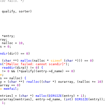
loc fails. */
 
nalloc = 
10
s = 
0
ndir
(dir)) == 
0
 (
char 
**) 
malloc
(nalloc * 
sizeof 
(
char 
*))) == 
0
n
(
"[Malloc failed: cannot scandir]"
 
readdir
(dirp)) != 
0
) 
{
 != 
0 
&& (*qualify)(entry->d_name) == 
0
e
s == nalloc) 
{
y = (
char 
**) 
realloc
((
char 
*) ourarray, (nalloc += 
10
) 
array == 
0
o 
memfail
ntries] = (
char 
*) 
malloc
(
DIRSIZE
(entry) + 
1
urarray[nentries], entry->d_name, (
int
) 
DIRSIZE
 
1