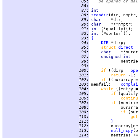
  85
:
   be opened or mal
  86
:
  87
:
int
  88
:
scandir
  89
:
char    
  90
:
char    
  91
:
int 
  92
:
int 
  93
:
{
  94
:
DIR
  95
:
struct 
direct
  96
:
char    
  97
:
unsigned int   
  98
:
             nentrie
  99
:
 100
:
if 
((dirp = 
ope
 101
:
return 
-
1
 102
:
if 
((ourarray =
 103
:
memfail
:    
complai
 104
:
while 
((entry =
 105
:
if 
(qualify
 106
:
continu
 107
:
if 
(nentrie
 108
:
             ourarra
 109
:
if 
(our
 110
:
got
 111
:
}
 112
:
         ourarray[ne
 113
:
null_ncpy
(o
 114
:
         nentries +=