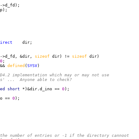
irect
->d_fd, &dir, 
sizeof 
dir) != 
sizeof 
0
&& 
defined
(
SYSV
SD4.2 implementation which may or may not use
es' ...  Anyone able to check?
ed short 
*)&dir.d_ino == 
0
o == 
0
the number of entries or -1 if the directory cannoot