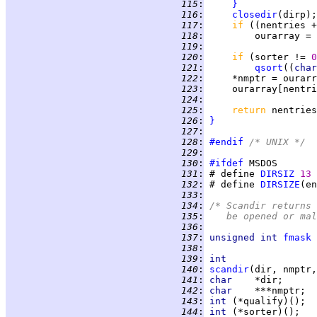
 115
:
}
 116
:
closedir
 117
:
if 
((nentries +
 118
:
         ourarray = 
 119
:
                    
 120
:
if 
(sorter != 
0
 121
:
qsort
((
char
 122
:
 123
:
     ourarray[nentri
 124
:
 125
:
return 
 126
:
}
 127
:
 128
:
#endif
 /* UNIX */
 129
:
 130
:
#ifdef
 131
:
 # define 
DIRSIZ
13
 132
:
 # define 
DIRSIZE
(en
 133
:
 134
:
/* Scandir returns 
 135
:
   be opened or mal
 136
:
 137
:
unsigned int 
fmask
 138
:
 139
:
int
 140
:
scandir
 141
:
char    
 142
:
char    
 143
:
int 
 144
:
int 