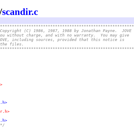
/
scandir.c
********************************************************
Copyright (C) 1986, 1987, 1988 by Jonathan Payne.  JOVE 
ou without charge, and with no warranty.  You may give  
OVE, including sources, provided that this notice is    
the files.                                              
********************************************************
>
.h>
r.h>
.h>
*/