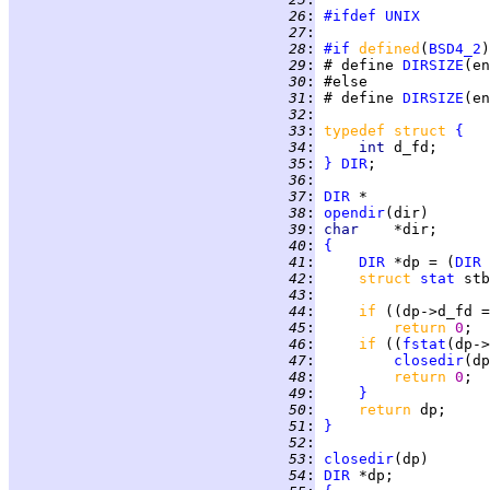
  26
:
#ifdef
UNIX
  27
:
  28
:
#if
defined
(
BSD4_2
)
  29
:
 # define 
DIRSIZE
(en
  30
:
  31
:
 # define 
DIRSIZE
(en
  32
:
  33
:
typedef struct 
{
  34
:
int 
d_fd;      
  35
:
}
DIR
  36
:
  37
:
DIR
  38
:
opendir
  39
:
char    
  40
:
{
  41
:
DIR
 *dp = (
DIR
 
  42
:
struct 
stat
  43
:
  44
:
if 
((dp->d_fd =
  45
:
return 
0
  46
:
if 
((
fstat
(dp->
  47
:
closedir
  48
:
return 
0
;  
  49
:
}
  50
:
return 
  51
:
}
  52
:
  53
:
closedir
  54
:
DIR