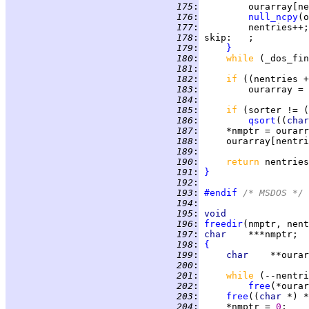
 175
:
         ourarray[ne
 176
:
null_ncpy
(o
 177
:
 178
:
skip
 179
:
}
 180
:
while 
(_dos_fin
 181
:
 182
:
if 
((nentries +
 183
:
         ourarray = 
 184
:
                    
 185
:
if 
(sorter != (
 186
:
qsort
((
char
 187
:
 188
:
     ourarray[nentri
 189
:
 190
:
return 
 191
:
}
 192
:
 193
:
#endif
 /* MSDOS */
 194
:
 195
:
void
 196
:
freedir
 197
:
char    
 198
:
{
 199
:
char    
 200
:
 201
:
while 
(--nentri
 202
:
free
 203
:
free
((
char 
 204
:
     *nmptr = 
0