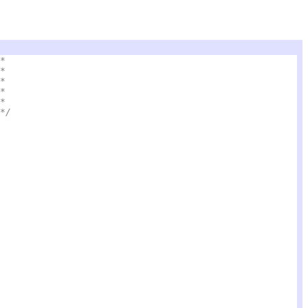
*
*
*
*
*
*/