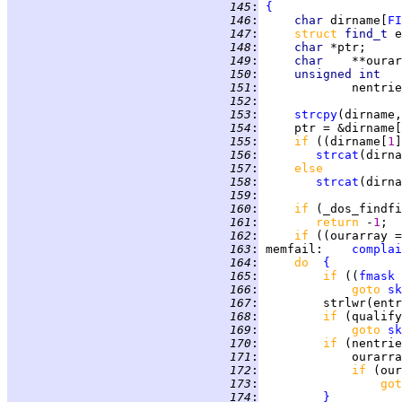
 145
:
{
 146
:
char 
dirname[
FI
 147
:
struct 
find_t 
 148
:
char 
 149
:
char    
 150
:
unsigned int   
 151
:
             nentrie
 152
:
 153
:
strcpy
 154
:
     ptr = &dirname[
 155
:
if 
((dirname[
1
]
 156
:
strcat
(dirna
 157
:
else
 158
:
strcat
(dirna
 159
:
 160
:
if 
(_dos_findfi
 161
:
return 
-
1
 162
:
if 
((ourarray =
 163
:
 memfail:    
complai
 164
:
do  
{
 165
:
if 
((
fmask
 
 166
:
goto 
sk
 167
:
 168
:
if 
(qualify
 169
:
goto 
sk
 170
:
if 
(nentrie
 171
:
             ourarra
 172
:
if 
(our
 173
:
got
 174
:
}