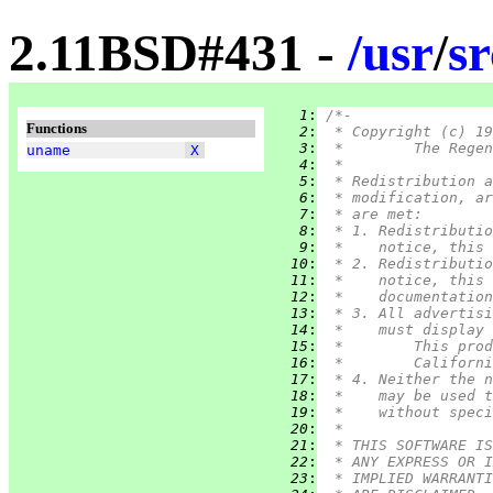
2.11BSD#431 -
/
usr
/
sr
   1
:
/*-
Functions
   2
:
 * Copyright (c) 19
   3
:
 *	The Re
uname
X
   4
:
 *
   5
:
 * Redistribution a
   6
:
 * modification, ar
   7
:
 * are met:
   8
:
 * 1. Redistributio
   9
:
 *    notice, this 
  10
:
 * 2. Redistributio
  11
:
 *    notice, this 
  12
:
 *    documentation
  13
:
 * 3. All advertisi
  14
:
 *    must display 
  15
:
 *	This p
  16
:
 *	Califo
  17
:
 * 4. Neither the n
  18
:
 *    may be used t
  19
:
 *    without speci
  20
:
 *
  21
:
 * THIS SOFTWARE IS
  22
:
 * ANY EXPRESS OR I
  23
:
 * IMPLIED WARRANTI