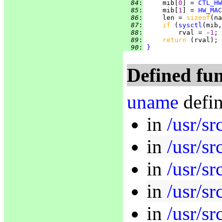
  84
:
     mib[
0
] = 
CTL_HW
  85
:
     mib[
1
] = 
HW_MAC
  86
:
     len = 
sizeof
  87
:
if 
(
sysctl
(mib,
  88
:
         rval = -
1
  89
:
return 
  90
:
}
Defined fun
uname
defin
in
/usr/s
in
/usr/sr
in
/usr/sr
in
/usr/sr
in
/usr/s