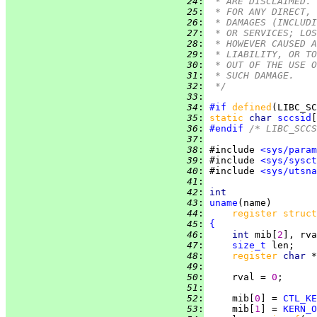
  24
:
 * ARE DISCLAIMED. 
  25
:
 * FOR ANY DIRECT, 
  26
:
 * DAMAGES (INCLUDI
  27
:
 * OR SERVICES; LOS
  28
:
 * HOWEVER CAUSED A
  29
:
 * LIABILITY, OR TO
  30
:
 * OUT OF THE USE O
  31
:
 * SUCH DAMAGE.
  32
:
 */
  33
:
  34
:
#if
defined
(LIBC_SC
  35
:
static 
char 
sccsid
[
  36
:
#endif
 /* LIBC_SCCS
  37
:
  38
:
 #include 
<sys/param
  39
:
 #include 
<sys/sysct
  40
:
 #include 
<sys/utsna
  41
:
  42
:
int
  43
:
uname
  44
:
register struct
  45
:
{
  46
:
int 
mib[
2
  47
:
size_t
  48
:
register 
char 
  49
:
  50
:
     rval = 
0
  51
:
  52
:
     mib[
0
] = 
CTL_KE
  53
:
     mib[
1
] = 
KERN_O