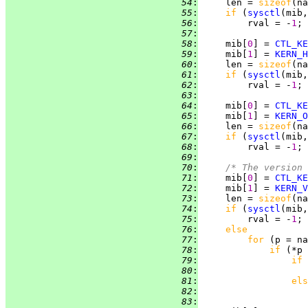
  54
:
     len = 
sizeof
  55
:
if 
(
sysctl
(mib,
  56
:
         rval = -
1
  57
:
  58
:
     mib[
0
] = 
CTL_KE
  59
:
     mib[
1
] = 
KERN_H
  60
:
     len = 
sizeof
  61
:
if 
(
sysctl
(mib,
  62
:
         rval = -
1
  63
:
  64
:
     mib[
0
] = 
CTL_KE
  65
:
     mib[
1
] = 
KERN_O
  66
:
     len = 
sizeof
  67
:
if 
(
sysctl
(mib,
  68
:
         rval = -
1
  69
:
  70
:
/* The version 
  71
:
     mib[
0
] = 
CTL_KE
  72
:
     mib[
1
] = 
KERN_V
  73
:
     len = 
sizeof
  74
:
if 
(
sysctl
(mib,
  75
:
         rval = -
1
  76
:
else
  77
:
for 
  78
:
if 
(*p 
  79
:
if 
  80
:
                    
  81
:
els
  82
:
                    
  83
: