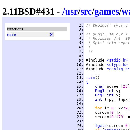
2.11BSD#431 -
/
usr
/
src
/
games
/
w
   1
:
/* $Header: sm.c,v 
Functions
   2
:
   3
:
/* $Log:	sm.c,v $
main
X
   4
:
 * Revision 7.0  86
   5
:
 * Split into separ
   6
:
 *
   7
:
 */
   8
:
   9
:
 #include 
<stdio.h>
  10
:
 #include 
<ctype.h>
  11
:
 #include 
"config.h"
  12
:
  13
:
main
  14
:
{
  15
:
char 
screen[
23
]
  16
:
Reg1
int 
  17
:
Reg2
int 
  18
:
int 
  19
:
  20
:
for 
(x=
0
; x<
79
  21
:
     screen[
0
][x] = 
  22
:
     screen[
0
][
79
] =
  23
:
  24
:
fgets
(screen[
0
]
  25
:
if 
(
isdigit
(scr