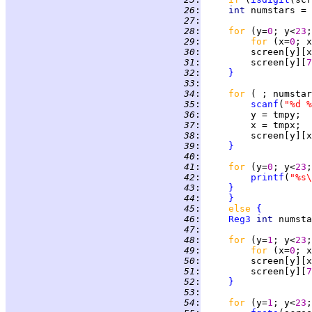
  26
:
int 
numstars = 
  27
:
  28
:
for 
(y=
0
; y<
23
;
  29
:
for 
(x=
0
; x
  30
:
         screen[y][x
  31
:
         screen[y][
7
  32
:
}
  33
:
  34
:
for 
( ; numstar
  35
:
scanf
(
"%d %
  36
:
  37
:
  38
:
         screen[y][x
  39
:
}
  40
:
  41
:
for 
(y=
0
; y<
23
;
  42
:
printf
(
"%s\
  43
:
}
  44
:
}
  45
:
else 
{
  46
:
Reg3
int 
numsta
  47
:
  48
:
for 
(y=
1
; y<
23
;
  49
:
for 
(x=
0
; x
  50
:
         screen[y][x
  51
:
         screen[y][
7
  52
:
}
  53
:
  54
:
for 
(y=
1
; y<
23
;