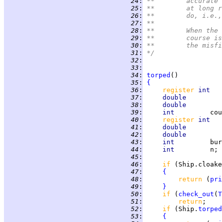
  24
:
**	accura
  25
:
**	at lon
  26
:
**	do, i.
  27
:
**
  28
:
**	When t
  29
:
**	course
  30
:
**	the mi
  31
:
*/
  32
:
  33
:
  34
:
torped
  35
:
{
  36
:
register 
int   
  37
:
double         
  38
:
double         
  39
:
int         
  40
:
register 
int   
  41
:
double         
  42
:
double         
  43
:
int         
  44
:
int         
  45
:
  46
:
if 
  47
:
{
  48
:
return 
(
pri
  49
:
}
  50
:
if 
(
check_out
(
T
  51
:
return
  52
:
if 
(Ship.
torped
  53
:
{