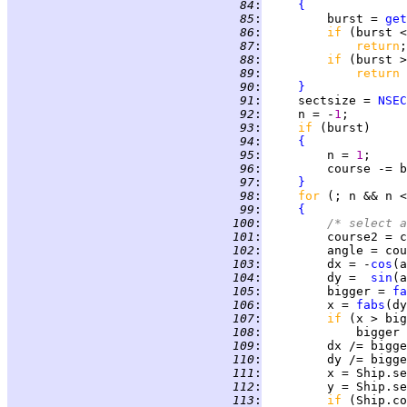
  84
:
{
  85
:
         burst = 
get
  86
:
if 
(burst <
  87
:
return
  88
:
if 
(burst >
  89
:
return 
  90
:
}
  91
:
     sectsize = 
NSEC
  92
:
     n = -
1
  93
:
if 
  94
:
{
  95
:
         n = 
1
  96
:
  97
:
}
  98
:
for 
(; n && n <
  99
:
{
 100
:
/* select a
 101
:
         course2 = c
 102
:
         angle = cou
 103
:
         dx = -
cos
 104
:
         dy =  
sin
 105
:
         bigger = 
fa
 106
:
         x = 
fabs
 107
:
if 
 108
:
 109
:
 110
:
 111
:
         x = Ship.se
 112
:
         y = Ship.se
 113
:
if 
(Ship.co