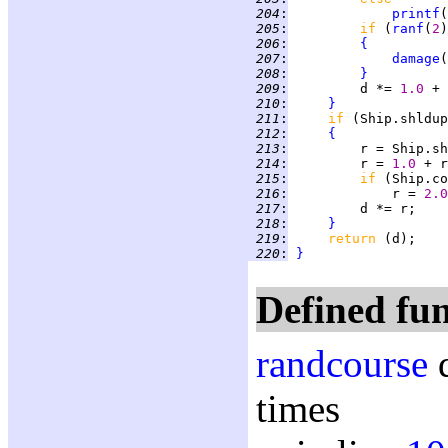
 204
:
printf
(
 205
:
if 
(
ranf
(
2
 206
:
{
 207
:
damage
(
 208
:
}
 209
:
         d *= 
1.0 
+ 
 210
:
}
 211
:
if 
(Ship.shldup
 212
:
{
 213
:
 214
:
         r = 
1.0 
 215
:
if 
(Ship.co
 216
:
             r = 
2.0
 217
:
 218
:
}
 219
:
return 
 220
:
}
Defined fun
randcourse
d
times