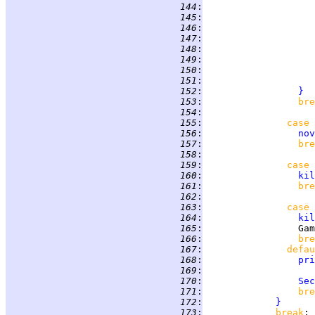
 144
:
 145
:
 146
:
 147
:
                    
 148
:
 149
:
 150
:
 151
:
 152
:
}
 153
:
bre
 154
:
 155
:
case 
 156
:
nov
 157
:
bre
 158
:
 159
:
case 
 160
:
kil
 161
:
bre
 162
:
 163
:
case 
 164
:
kil
 165
:
                 Gam
 166
:
bre
 167
:
defau
 168
:
pri
 169
:
 170
:
Sec
 171
:
bre
 172
:
}
 173
:
break