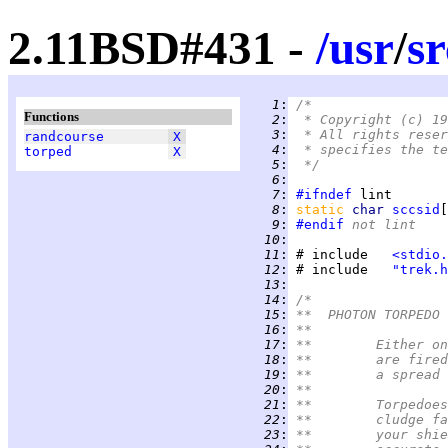
2.11BSD#431 -
/
usr
/
sr
   1
:
/*
Functions
   2
:
 * Copyright (c) 19
   3
:
 * All rights reser
randcourse
X
   4
:
 * specifies the te
torped
X
   5
:
 */
   6
:
   7
:
#ifndef
   8
:
static 
char 
sccsid
[
   9
:
#endif
 not lint
  10
:
  11
:
 # include   
<stdio.
  12
:
 # include   
"trek.h
  13
:
  14
:
/*
  15
:
**  PHOTON TORPEDO 
  16
:
**
  17
:
**	Either
  18
:
**	are fi
  19
:
**	a sprea
  20
:
**
  21
:
**	Torped
  22
:
**	cludge
  23
:
**	your s