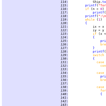
 114
:
             Ship.
to
 115
:
printf
(
"Tor
 116
:
if 
(n > 
0
 117
:
printf
(
 118
:
printf
(
":\n
 119
:
while 
(
1
 120
:
{
 121
:
 122
:
 123
:
if 
(x <
 124
:
{
 125
:
pri
 126
:
bre
 127
:
}
 128
:
printf
(
 129
:
switch 
 130
:
{
 131
:
case 
 132
:
con
 133
:
 134
:
case 
 135
:
pri
 136
:
bre
 137
:
 138
:
case 
 139
:
for
 140
:
{
 141
:
 142
:
 143
:
                    