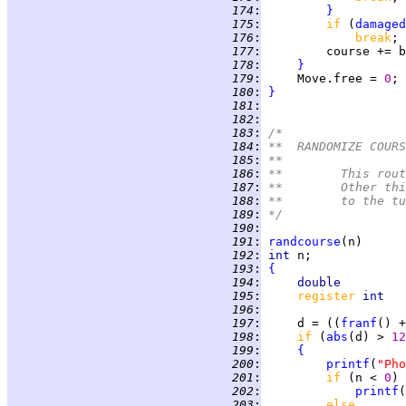
 174
:
}
 175
:
if 
(
damaged
 176
:
break
 177
:
 178
:
}
 179
:
     Move.free = 
0
 180
:
}
 181
:
 182
:
 183
:
/*
 184
:
**  RANDOMIZE COURS
 185
:
**
 186
:
**	This r
 187
:
**	Other 
 188
:
**	to the 
 189
:
*/
 190
:
 191
:
randcourse
 192
:
int 
 193
:
{
 194
:
double         
 195
:
register 
int   
 196
:
 197
:
     d = ((
franf
() +
 198
:
if 
(
abs
(d) > 
12
 199
:
{
 200
:
printf
(
"Pho
 201
:
if 
(n < 
0
 202
:
printf
(
 203
:
else