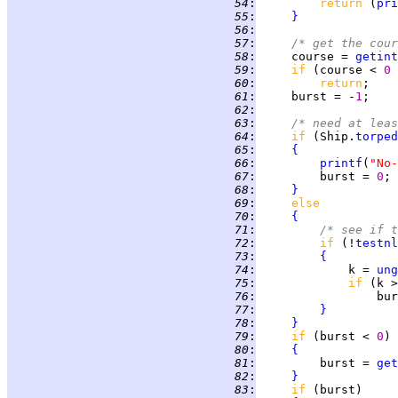
  54
:
return 
(
pri
  55
:
}
  56
:
  57
:
/* get the cour
  58
:
     course = 
getint
  59
:
if 
(course < 
0 
  60
:
return
  61
:
     burst = -
1
  62
:
  63
:
/* need at leas
  64
:
if 
(Ship.
torped
  65
:
{
  66
:
printf
(
"No-
  67
:
         burst = 
0
  68
:
}
  69
:
else
  70
:
{
  71
:
/* see if t
  72
:
if 
(!
testnl
  73
:
{
  74
:
             k = 
ung
  75
:
if 
(k >
  76
:
                 bur
  77
:
}
  78
:
}
  79
:
if 
(burst < 
0
  80
:
{
  81
:
         burst = 
get
  82
:
}
  83
:
if 