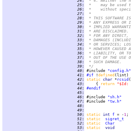
  24
:
 * 4. Neither the n
  25
:
 *    may be used t
  26
:
 *    without speci
  27
:
 *
  28
:
 * THIS SOFTWARE IS
  29
:
 * ANY EXPRESS OR I
  30
:
 * IMPLIED WARRANTI
  31
:
 * ARE DISCLAIMED. 
  32
:
 * FOR ANY DIRECT, 
  33
:
 * DAMAGES (INCLUDI
  34
:
 * OR SERVICES; LOS
  35
:
 * HOWEVER CAUSED A
  36
:
 * LIABILITY, OR TO
  37
:
 * OUT OF THE USE O
  38
:
 * SUCH DAMAGE.
  39
:
 */
  40
:
 #include 
"config.h"
  41
:
#if
 !
defined
(lint) 
  42
:
static
char 
*
rcsid
  43
:
     { 
return 
"$Id: 
  44
:
#endif
  45
:
  46
:
 #include 
"sh.h"
  47
:
 #include 
"tw.h"
  48
:
  49
:
  50
:
static 
int 
f
 = -
1
  51
:
static  
sigret_t
  52
:
static  
Char
       
  53
:
static  
void       