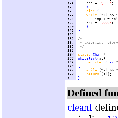
 174
:
     *np = 
'\000'
 175
:
}
 176
:
else 
{
 177
:
while 
(*sl && *
 178
:
 179
:
     *np = 
'\000'
 180
:
}
 181
:
}
 182
:
 183
:
/*
 184
:
 * skipslist return
 185
:
 */
 186
:
 187
:
static 
Char
 188
:
skipslist
 189
:
register 
Char
 190
:
{
 191
:
while 
(*sl && *
 192
:
return 
 193
:
}
Defined fun
cleanf
defin