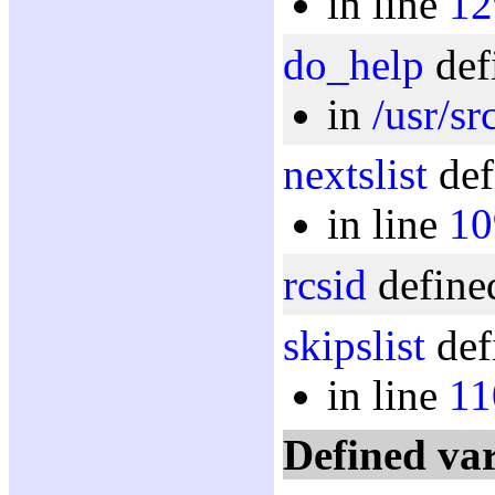
in line
12
do_help
def
in
/usr/sr
nextslist
def
in line
10
rcsid
defined
skipslist
def
in line
11
Defined var