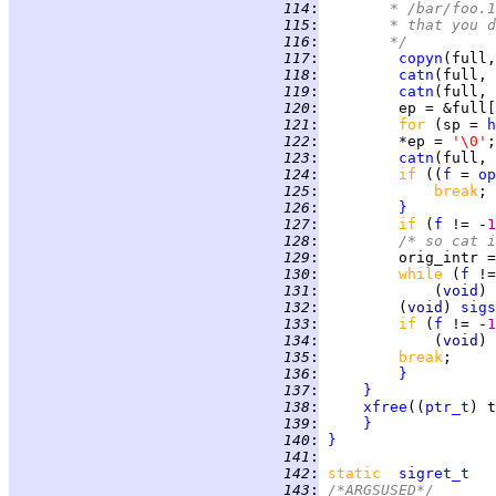
 114
:
	     * /bar/foo.
 115
:
	     * that you 
 116
:
	     */
 117
:
copyn
(full,
 118
:
catn
(full, 
 119
:
catn
(full, 
 120
:
         ep = &full[
 121
:
for 
(sp = 
h
 122
:
         *ep = 
'\0'
 123
:
catn
(full, 
 124
:
if 
((
f
 = 
op
 125
:
break
 126
:
}
 127
:
if 
(
f
 != -
1
 128
:
/* so cat i
 129
:
         orig_intr =
 130
:
while 
(
f
 !=
 131
:
             (
void
) 
 132
:
         (
void
) 
sigs
 133
:
if 
(
f
 != -
1
 134
:
             (
void
) 
 135
:
break
 136
:
}
 137
:
}
 138
:
xfree
((
ptr_t
 139
:
}
 140
:
}
 141
:
 142
:
static  
sigret_t
 143
:
/*ARGSUSED*/