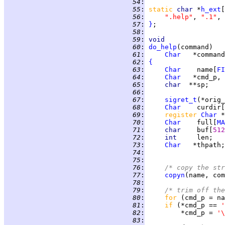
  54
:
  55
:
static 
char 
*
h_ext
[
  56
:
".help"
, 
".1"
, 
  57
:
}
  58
:
  59
:
void
  60
:
do_help
  61
:
Char
  62
:
{
  63
:
Char
    name[
FI
  64
:
Char
  65
:
char  
  66
:
  67
:
sigret_t
  68
:
Char
    curdir[
  69
:
register 
Char
 *
  70
:
Char
    full[
MA
  71
:
char    
buf[
512
  72
:
int     
len;   
  73
:
Char
  74
:
  75
:
  76
:
/* copy the str
  77
:
copyn
(name, com
  78
:
  79
:
/* trim off the
  80
:
for 
(cmd_p = na
  81
:
if 
(*cmd_p == 
'
  82
:
         *cmd_p = 
'\
  83
: