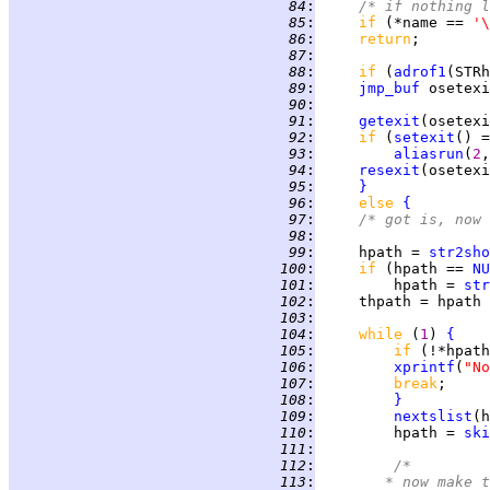
  84
:
/* if nothing l
  85
:
if 
(*name == 
'\
  86
:
return
  87
:
  88
:
if 
(
adrof1
(STRh
  89
:
jmp_buf
  90
:
  91
:
getexit
(osetexi
  92
:
if 
(
setexit
() =
  93
:
aliasrun
(
2
,
  94
:
resexit
(osetexi
  95
:
}
  96
:
else 
{
  97
:
/* got is, now 
  98
:
  99
:
     hpath = 
str2sho
 100
:
if 
(hpath == 
NU
 101
:
         hpath = 
str
 102
:
     thpath = hpath 
 103
:
 104
:
while 
(
1
) 
{
 105
:
if 
(!*hpath
 106
:
xprintf
(
"No
 107
:
break
 108
:
}
 109
:
nextslist
 110
:
         hpath = 
ski
 111
:
 112
:
/*
 113
:
	     * now make 