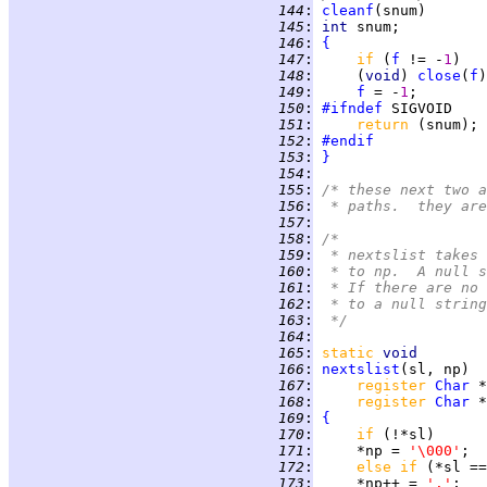
 144
:
cleanf
 145
:
int 
 146
:
{
 147
:
if 
(
f
 != -
1
 148
:
     (
void
) 
close
(
f
 149
:
f
 = -
1
 150
:
#ifndef
 151
:
return 
 152
:
#endif
 153
:
}
 154
:
 155
:
/* these next two a
 156
:
 * paths.  they are
 157
:
 158
:
/*
 159
:
 * nextslist takes 
 160
:
 * to np.  A null s
 161
:
 * If there are no 
 162
:
 * to a null string
 163
:
 */
 164
:
 165
:
static 
void
 166
:
nextslist
 167
:
register 
Char
 168
:
register 
Char
 169
:
{
 170
:
if 
 171
:
     *np = 
'\000'
 172
:
else if 
(*sl ==
 173
:
     *np++ = 
'.'