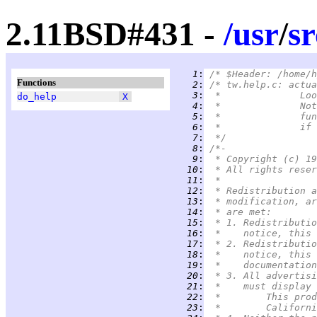
2.11BSD#431 -
/
usr
/
sr
   1
:
/* $Header: /home/h
Functions
   2
:
/* tw.help.c: actua
   3
:
 *	      
do_help
X
   4
:
 *	      
   5
:
 *	      
   6
:
 *	      
   7
:
 */
   8
:
/*-
   9
:
 * Copyright (c) 19
  10
:
 * All rights reser
  11
:
 *
  12
:
 * Redistribution a
  13
:
 * modification, ar
  14
:
 * are met:
  15
:
 * 1. Redistributio
  16
:
 *    notice, this 
  17
:
 * 2. Redistributio
  18
:
 *    notice, this 
  19
:
 *    documentation
  20
:
 * 3. All advertisi
  21
:
 *    must display 
  22
:
 *	This p
  23
:
 *	Califo