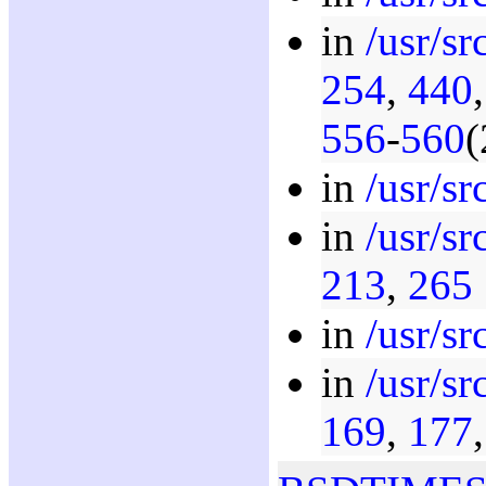
in
/usr/sr
254
,
440
556
-
560
(
in
/usr/sr
in
/usr/sr
213
,
265
in
/usr/sr
in
/usr/sr
169
,
177