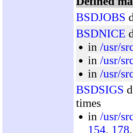
Defined ma
BSDJOBS
d
BSDNICE
d
in
/usr/sr
in
/usr/sr
in
/usr/sr
BSDSIGS
d
times
in
/usr/sr
154
,
178