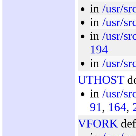
in
/usr/sr
in
/usr/sr
in
/usr/sr
194
in
/usr/sr
UTHOST
de
in
/usr/sr
91
,
164
,
VFORK
def