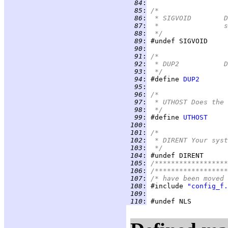
  84
:
  85
:
/*
  86
:
 
  87
:
 
  88
:
 */
  89
:
  90
:
  91
:
/*
  92
:
 
  93
:
 */
  94
:
 #define 
DUP2
  95
:
  96
:
/*
  97
:
 * UTHOST	D
  98
:
 */
  99
:
 #define 
UTHOST
 100
:
 101
:
/*
 102
:
 * DIRENT	
 103
:
 */
 104
:
 105
:
/******************
 106
:
/******************
 107
:
/* have been moved 
 108
:
 #include 
"config_f.
 109
:
 110
: