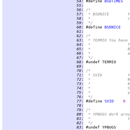
  54
:
 #define 
BSDTIMES
  55
:
  56
:
/*
  57
:
 
  58
:
 
  59
:
 */
  60
:
 #define 
BSDNICE
  61
:
  62
:
/*
  63
:
 * TERMIO	
  64
:
 
  65
:
 
  66
:
 
  67
:
 */
  68
:
  69
:
  70
:
/*
  71
:
 
  72
:
 
  73
:
 
  74
:
 
  75
:
 
  76
:
 */
  77
:
 #define 
SVID
0
  78
:
  79
:
/*
  80
:
 * YPBUGS	
  81
:
 
  82
:
 */
  83
: