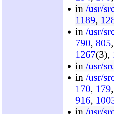
in
/usr/sr
1189
,
12
in
/usr/sr
790
,
805
1267
(3),
in
/usr/sr
in
/usr/sr
170
,
179
916
,
100
in
/usr/sr