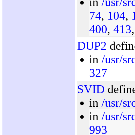
in
/usr/sr
74
,
104
,
400
,
413
DUP2
defin
in
/usr/sr
327
SVID
define
in
/usr/sr
in
/usr/sr
993