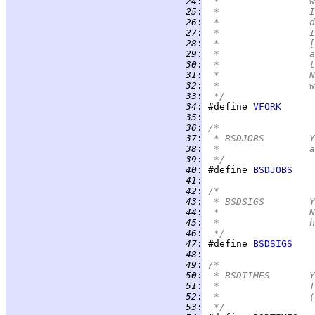
  24
:
 
  25
:
 
  26
:
 
  27
:
 
  28
:
 
  29
:
  30
:
 
  31
:
 
  32
:
 
  33
:
 */
  34
:
 #define 
VFORK
  35
:
  36
:
/*
  37
:
 
  38
:
 
  39
:
 */
  40
:
 #define 
BSDJOBS
  41
:
  42
:
/*
  43
:
 
  44
:
 
  45
:
 
  46
:
 */
  47
:
 #define 
BSDSIGS
  48
:
  49
:
/*
  50
:
 
  51
:
 
  52
:
 
  53
:
 */