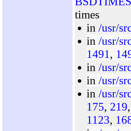
BSDTIME
times
in
/usr/sr
in
/usr/sr
1491
,
14
in
/usr/sr
in
/usr/sr
in
/usr/sr
175
,
219
1123
,
16