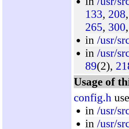
in
/usr/sr
133
,
208
265
,
300
in
/usr/sr
in
/usr/sr
89
(2),
21
Usage of th
config.h
use
in
/usr/sr
in
/usr/sr