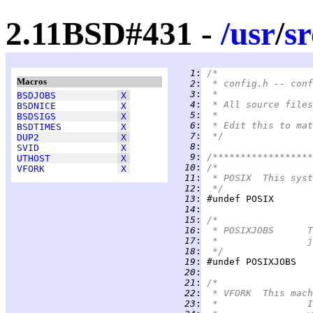
2.11BSD#431 -
/
usr
/
sr
   1
:
/*
Macros
   2
:
 * config.h -- conf
   3
:
 *
BSDJOBS
X
   4
:
 * All source files
BSDNICE
X
   5
:
 *
BSDSIGS
X
   6
:
 * Edit this to mat
BSDTIMES
X
   7
:
 */
DUP2
X
   8
:
SVID
X
   9
:
/******************
UTHOST
X
  10
:
/*
VFORK
X
  11
:
 * POSIX	T
  12
:
 */
  13
:
  14
:
  15
:
/*
  16
:
 
  17
:
 
  18
:
 */
  19
:
  20
:
  21
:
/*
  22
:
 * VFORK	Thi
  23
:
 