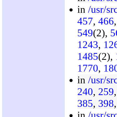
in
/usr/sr
457
,
466
549
(2),
5
1243
,
12
1485
(2),
1770
,
18
in
/usr/sr
240
,
259
385
,
398
in
/usr/sr