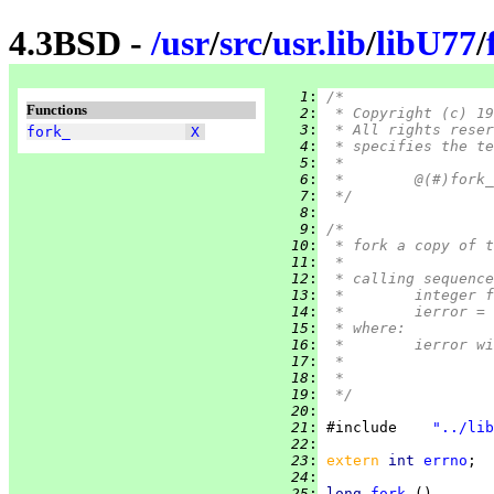
4.3BSD -
/
usr
/
src
/
usr.lib
/
libU77
/
   1
:
/*
Functions
   2
:
 * Copyright (c) 19
   3
:
 * All rights reser
fork_
X
   4
:
 * specifies the te
   5
:
 *
   6
:
   7
:
 */
   8
:
   9
:
/*
  10
:
 * fork a copy of t
  11
:
 *
  12
:
 * calling sequence
  13
:
 *	integer 
  14
:
 *	ierror 
  15
:
 * where:
  16
:
  17
:
  18
:
  19
:
 */
  20
:
  21
:
 #include    
"../lib
  22
:
  23
:
extern 
int 
errno
  24
:
  25
:
long
fork_