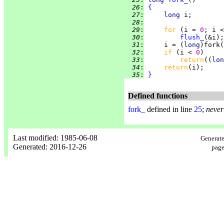
  26
:
{
  27
:
long 
  28
:
  29
:
for 
(i = 
0
; i <
  30
:
flush_
  31
:
     i = (
long
  32
:
if 
(i < 
0
  33
:
return
((
lon
  34
:
return
  35
:
}
Defined functions
fork_
defined in line
25
;
never
Last modified: 1985-06-08
Generate
Generated: 2016-12-26
page