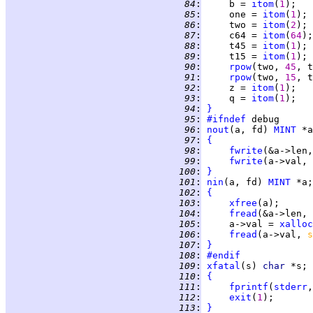
  84
:
     b = 
itom
(
1
  85
:
     one = 
itom
(
1
  86
:
     two = 
itom
(
2
  87
:
     c64 = 
itom
(
64
  88
:
     t45 = 
itom
(
1
  89
:
     t15 = 
itom
(
1
  90
:
rpow
(two, 
45
  91
:
rpow
(two, 
15
  92
:
     z = 
itom
(
1
  93
:
     q = 
itom
(
1
  94
:
}
  95
:
#ifndef
  96
:
nout
(a, fd) 
MINT
 *a
  97
:
{
  98
:
fwrite
(&a->len,
  99
:
fwrite
(a->val, 
 100
:
}
 101
:
nin
(a, fd) 
MINT
 *a;
 102
:
{
 103
:
xfree
 104
:
fread
(&a->len, 
 105
:
     a->val = 
xalloc
 106
:
fread
(a->val, 
s
 107
:
}
 108
:
#endif
 109
:
xfatal
(s) 
char 
 110
:
{
 111
:
fprintf
(
stderr
,
 112
:
exit
(
1
 113
:
}