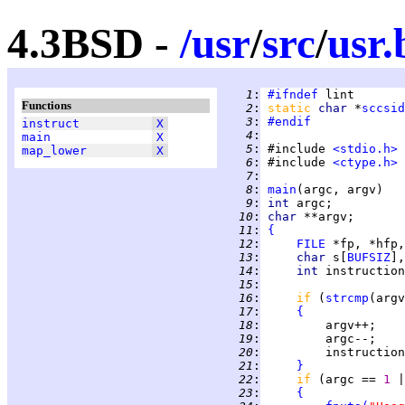
4.3BSD -
/
usr
/
src
/
usr.
   1
:
#ifndef
Functions
   2
:
static 
char 
*
sccsid
   3
:
#endif
instruct
X
   4
:
main
X
   5
:
 #include 
<stdio.h>
map_lower
X
   6
:
 #include 
<ctype.h>
   7
:
   8
:
main
(argc, argv)   
   9
:
int 
  10
:
char 
  11
:
{
  12
:
FILE
 *fp, *hfp,
  13
:
char 
s[
BUFSIZ
],
  14
:
int 
instruction
  15
:
  16
:
if 
(
strcmp
(argv
  17
:
{
  18
:
  19
:
  20
:
         instruction
  21
:
}
  22
:
if 
(argc == 
1 
|
  23
:
{