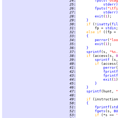
  24
:
fputs
(
"Usag
  25
:
stderr
)
  26
:
fputs
(
"\tfi
  27
:
stderr
)
  28
:
exit
(
1
  29
:
}
  30
:
if 
(!
isatty
(
fil
  31
:
         fp = 
stdin
  32
:
else if 
((fp = 
  33
:
{
  34
:
perror
(
"loo
  35
:
exit
(
1
  36
:
}
  37
:
sprintf
(s, 
"%s.
  38
:
if 
(access(s, 
0
  39
:
sprintf
 (s,
  40
:
if 
(access(
  41
:
perror
  42
:
fprintf
  43
:
fprintf
  44
:
exit
(
1
  45
:
}
  46
:
}
  47
:
sprintf
(hunt, 
"
  48
:
  49
:
if 
(instruction
  50
:
{
  51
:
fprintf
(
std
  52
:
fgets
(s, 
BU
  53
:
if 
(*s == 
'