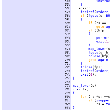
  54
:
instruc
  55
:
}
  56
:
again
  57
:
fprintf
(
stderr
,
  58
:
if 
(
fgets
(s, 
BU
  59
:
{
  60
:
if 
(*s == 
'
  61
:
goto 
ag
  62
:
if 
((hfp = 
  63
:
{
  64
:
perror
(
  65
:
exit
(
1
  66
:
}
  67
:
map_lower
  68
:
fputs
  69
:
pclose
  70
:
goto 
again
  71
:
}
  72
:
fclose
  73
:
fprintf
(
stderr
,
  74
:
exit
(
0
  75
:
}
  76
:
  77
:
map_lower
(s)       
  78
:
char 
  79
:
{
  80
:
for 
  81
:
if 
(
isupper
  82
:
             *s = 
to
  83
:
}