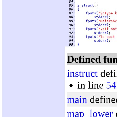
  84
:
  85
:
instruct
  86
:
{
  87
:
fputs
(
"\nType k
  88
:
stderr
)
  89
:
fputs
(
"Referenc
  90
:
stderr
)
  91
:
fputs
(
"\tif not
  92
:
stderr
)
  93
:
fputs
(
"To quit 
  94
:
stderr
)
  95
:
}
Defined fun
instruct
defi
in line
54
main
define
map_lower