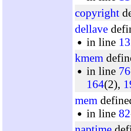
copyright
de
dellave
defi
in line
13
kmem
defin
in line
76
164
(2),
1
mem
define
in line
82
naptime
def