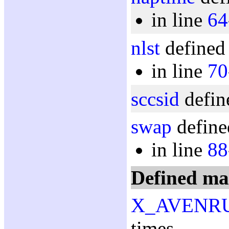
in line
64
nlst
defined 
in line
70
sccsid
defin
swap
define
in line
88
Defined ma
X_AVENR
times