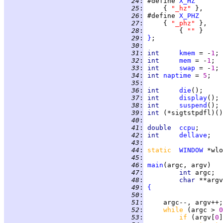
  24
:
 #define 
X_HZ
  25
:
     { 
"_hz" 
  26
:
 #define 
X_PHZ
  27
:
     { 
"_phz" 
  28
:
         { 
"" 
  29
:
}
  30
:
  31
:
int     
kmem
 = -
1
  32
:
int     
mem
 = -
1
  33
:
int     
swap
 = -
1
  34
:
int 
naptime
 = 
5
  35
:
  36
:
int     
die
  37
:
int     
display
  38
:
int     
suspend
  39
:
int 
  40
:
  41
:
double  
ccpu
  42
:
int     
dellave
  43
:
  44
:
static  
WINDOW
 *wlo
  45
:
  46
:
main
  47
:
int 
  48
:
char 
  49
:
{
  50
:
  51
:
  52
:
while 
(argc > 
0
  53
:
if 
(argv[
0
]