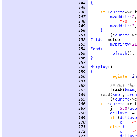
 144
:
{
 145
:
 146
:
if 
(
curcmd
->c_f
 147
:
mvaddstr
(
2
,
 148
:
"/0   
 149
:
mvaddstr
(
3
,
 150
:
}
 151
:
         (*
curcmd
 152
:
#ifdef
 153
:
mvprintw
(
21
 154
:
#endif
 155
:
refresh
 156
:
}
 157
:
 158
:
display
 159
:
{
 160
:
register 
in
 161
:
 162
:
/* Get the 
 163
:
         lseek(
kmem
,
 164
:
     read(
kmem
, 
aven
 165
:
         (*
curcmd
 166
:
if 
(
curcmd
->c_f
 167
:
         j = 
5.0
*
ave
 168
:
dellave
 -= 
 169
:
if 
(
dellave
 170
:
c
 = 
'<'
 171
:
else 
{
 172
:
c
 = 
'>'
 173
:
dellave