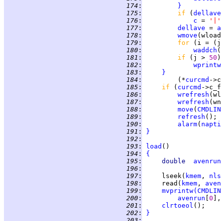
 174
:
}
 175
:
if 
(
dellave
 176
:
c
 = 
'|'
 177
:
dellave
 = 
a
 178
:
wmove
(wload
 179
:
for 
(i = (j
 180
:
waddch
(
 181
:
if 
(j > 
50
 182
:
wprintw
 183
:
}
 184
:
         (*
curcmd
 185
:
if 
(
curcmd
->c_f
 186
:
wrefresh
 187
:
wrefresh
 188
:
move
(
CMDLIN
 189
:
refresh
 190
:
alarm
(
napti
 191
:
}
 192
:
 193
:
load
 194
:
{
 195
:
double  
avenrun
 196
:
 197
:
     lseek(
kmem
, 
nls
 198
:
     read(
kmem
, 
aven
 199
:
mvprintw
(
CMDLIN
 200
:
avenrun
[
0
],
 201
:
clrtoeol
 202
:
}
 203
: