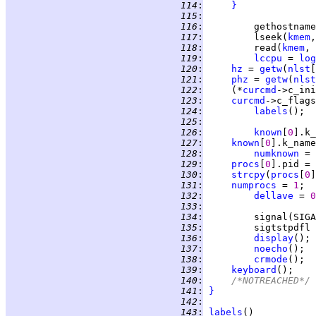
 114
:
}
 115
:
 116
:
         gethostname
 117
:
         lseek(
kmem
,
 118
:
         read(
kmem
, 
 119
:
lccpu
 = 
log
 120
:
hz
 = 
getw
(
nlst
[
 121
:
phz
 = 
getw
(
nlst
 122
:
     (*
curcmd
 123
:
curcmd
->c_flags
 124
:
labels
 125
:
 126
:
known
[
0
].k_
 127
:
known
[
0
].k_name
 128
:
numknown
 = 
 129
:
procs
[
0
].pid = 
 130
:
strcpy
(
procs
[
0
]
 131
:
numprocs
 = 
1
 132
:
dellave
 = 
0
 133
:
 134
:
         signal(SIGA
 135
:
         sigtstpdfl 
 136
:
display
 137
:
noecho
 138
:
crmode
 139
:
keyboard
 140
:
/*NOTREACHED*/
 141
:
}
 142
:
 143
:
labels