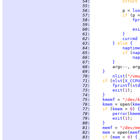
  54
:
struct 
  55
:
  56
:
             p = 
loo
  57
:
if 
(p =
  58
:
fpr
  59
:
                    
  60
:
exi
  61
:
}
  62
:
curcmd
  63
:
}
else 
{
  64
:
naptime
  65
:
if 
(
nap
  66
:
nap
  67
:
}
  68
:
  69
:
}
  70
:
nlist
(
"/vmu
  71
:
if 
(
nlst
[
X_CCPU
  72
:
fprintf
(
std
  73
:
exit
(
1
  74
:
}
  75
:
kmemf
 = 
"/dev/k
  76
:
kmem
 = open(
kme
  77
:
if 
(
kmem
 < 
0
) 
{
  78
:
perror
(
kmem
  79
:
exit
(
1
  80
:
}
  81
:
memf
 = 
"/dev/me
  82
:
mem
 = open(
memf
  83
:
if 
(
mem
 < 
0
) 
{