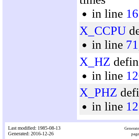
in line
16
X_CCPU
de
in line
71
X_HZ
defin
in line
12
X_PHZ
defi
in line
12
Last modified: 1985-08-13
Generate
Generated: 2016-12-26
page