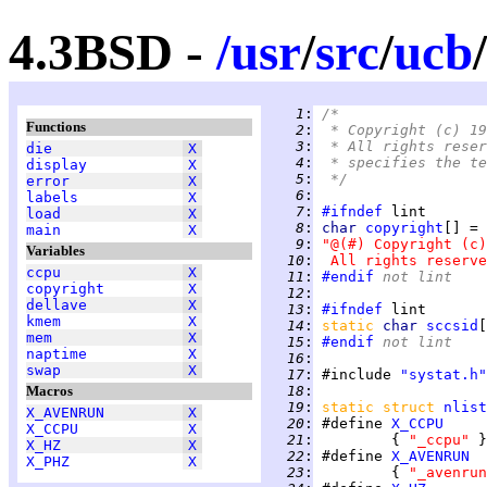
4.3BSD -
/
usr
/
src
/
ucb
/
   1
:
/*
Functions
   2
:
 * Copyright (c) 19
   3
:
 * All rights reser
die
X
   4
:
 * specifies the te
display
X
   5
:
 */
error
X
   6
:
labels
X
   7
:
#ifndef
load
X
   8
:
char 
copyright
main
X
   9
:
"@(#) Copyright (c)
Variables
  10
:
 All rights reserve
ccpu
X
  11
:
#endif
 not lint
copyright
X
  12
:
dellave
X
  13
:
#ifndef
kmem
X
  14
:
static 
char 
sccsid
[
mem
X
  15
:
#endif
 not lint
naptime
X
  16
:
swap
X
  17
:
 #include 
"systat.h"
Macros
  18
:
  19
:
static struct 
nlist
X_AVENRUN
X
  20
:
 #define 
X_CCPU
X_CCPU
X
  21
:
         { 
"_ccpu" 
X_HZ
X
  22
:
 #define 
X_AVENRUN
X_PHZ
X
  23
:
         { 
"_avenrun