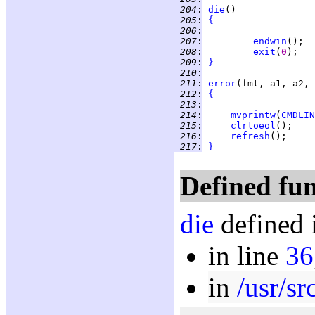
 204
:
die
 205
:
{
 206
:
 207
:
endwin
 208
:
exit
(
0
 209
:
}
 210
:
 211
:
error
 212
:
{
 213
:
 214
:
mvprintw
(
CMDLIN
 215
:
clrtoeol
 216
:
refresh
 217
:
}
Defined fun
die
defined 
in line
36
in
/usr/sr