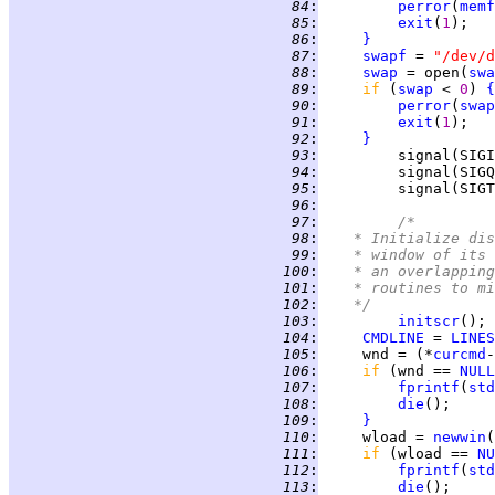
  84
:
perror
(
memf
  85
:
exit
(
1
  86
:
}
  87
:
swapf
 = 
"/dev/d
  88
:
swap
 = open(
swa
  89
:
if 
(
swap
 < 
0
) 
{
  90
:
perror
(
swap
  91
:
exit
(
1
  92
:
}
  93
:
         signal(SIGI
  94
:
         signal(SIGQ
  95
:
         signal(SIGT
  96
:
  97
:
/*
  98
:
	 * Initialize di
  99
:
	 * window of its
 100
:
	 * an overlappin
 101
:
	 * routines to m
 102
:
	 */
 103
:
initscr
 104
:
CMDLINE
 = 
LINES
 105
:
     wnd = (*
curcmd
 106
:
if 
(wnd == 
NULL
 107
:
fprintf
(
std
 108
:
die
 109
:
}
 110
:
     wload = 
newwin
(
 111
:
if 
(wload == 
NU
 112
:
fprintf
(
std
 113
:
die