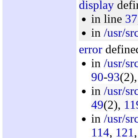
display
defi
in line
37
in
/usr/sr
error
defined
in
/usr/sr
90
-
93
(2)
in
/usr/sr
49
(2),
11
in
/usr/sr
114
,
121