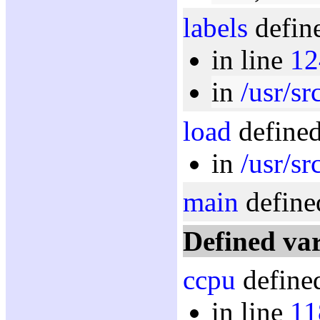
labels
define
in line
12
in
/usr/sr
load
defined
in
/usr/sr
main
define
Defined var
ccpu
defined
in line
11