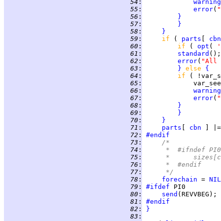
  54
:
warning
  55
:
error
(
"
  56
:
}
  57
:
}
  58
:
}
  59
:
if 
( 
parts
[ 
cbn
  60
:
if 
( 
opt
( 
'
  61
:
standard
  62
:
error
(
"All 
  63
:
}
else 
{
  64
:
if 
( !var_s
  65
:
  66
:
warning
  67
:
error
(
"
  68
:
}
  69
:
}
  70
:
}
  71
:
parts
[ 
cbn
 ] |=
  72
:
#endif
  73
:
/*
  74
:
     *  #ifndef PI0
  75
:
     *      sizes[c
  76
:
     *  #endif
  77
:
     */
  78
:
forechain
 = 
NIL
  79
:
#ifdef
  80
:
send
  81
:
#endif
  82
:
}
  83
: