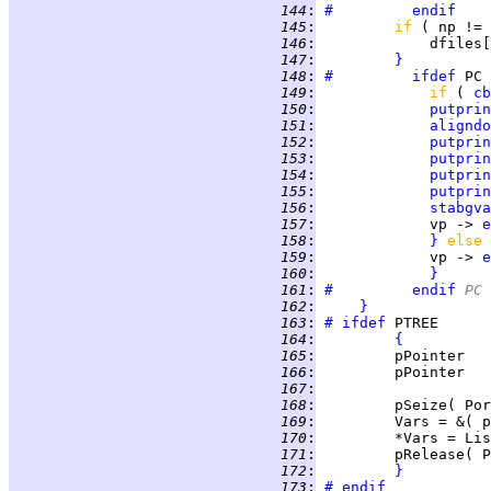
 144
:
#		endif
 145
:
if 
( np != 
 146
:
             dfiles[
 147
:
}
 148
:
#		ifdef
 149
:
if 
( 
cb
 150
:
putprin
 151
:
aligndo
 152
:
putprin
 153
:
putprin
 154
:
putprin
 155
:
putprin
 156
:
stabgva
 157
:
             vp -> 
e
 158
:
}
else 
 159
:
             vp -> 
e
 160
:
}
 161
:
#		endif
 PC
 162
:
}
 163
:
#	ifdef
 164
:
{
 165
:
 166
:
         pPointer   
 167
:
 168
:
 169
:
 170
:
 171
:
 172
:
}
 173
:
#	endif