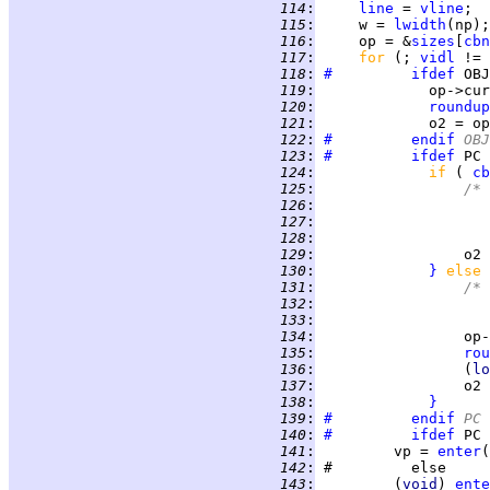
 114
:
line
 = 
vline
 115
:
     w = 
lwidth
 116
:
     op = &
sizes
[
cbn
 117
:
for 
(; 
vidl
 != 
 118
:
#		ifdef
 119
:
 120
:
roundup
 121
:
 122
:
#		endif
 OBJ
 123
:
#		ifdef
 124
:
if 
( 
cb
 125
:
/*
 126
:
 127
:
 128
:
 129
:
                 o2 
 130
:
}
else 
 131
:
/*
 132
:
 133
:
 134
:
 135
:
rou
 136
:
                 (
lo
 137
:
 138
:
}
 139
:
#		endif
 PC
 140
:
#		ifdef
 141
:
         vp = 
enter
(
 142
:
 143
:
         (
void
) 
ente