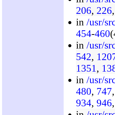
206
,
226
in
/usr/sr
454
-
460
(
in
/usr/sr
542
,
120
1351
,
13
in
/usr/sr
480
,
747
934
,
946
in
/usr/sr