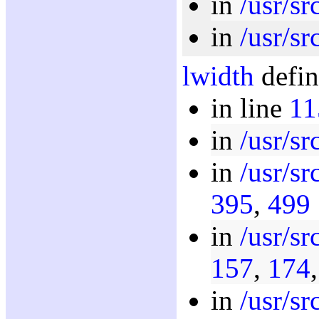
in
/usr/sr
in
/usr/sr
lwidth
defin
in line
11
in
/usr/sr
in
/usr/sr
395
,
499
in
/usr/sr
157
,
174
in
/usr/sr