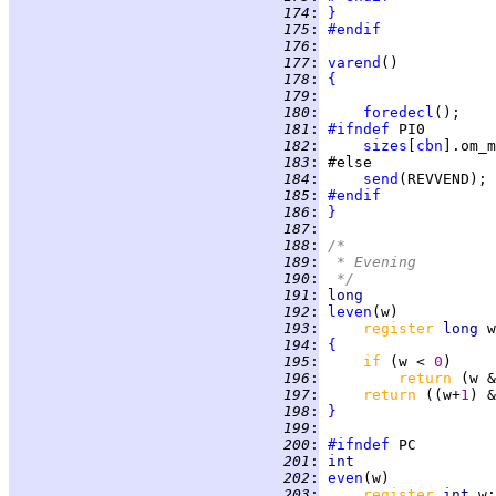
 174
:
}
 175
:
#endif
 176
:
 177
:
varend
 178
:
{
 179
:
 180
:
foredecl
 181
:
#ifndef
 182
:
sizes
[
cbn
].om_m
 183
:
 184
:
send
 185
:
#endif
 186
:
}
 187
:
 188
:
/*
 189
:
 * Evening
 190
:
 */
 191
:
long
 192
:
leven
 193
:
register 
long 
 194
:
{
 195
:
if 
(w < 
0
 196
:
return 
(w &
 197
:
return 
((w+
1
) &
 198
:
}
 199
:
 200
:
#ifndef
 201
:
int
 202
:
even
 203
:
register 
int 