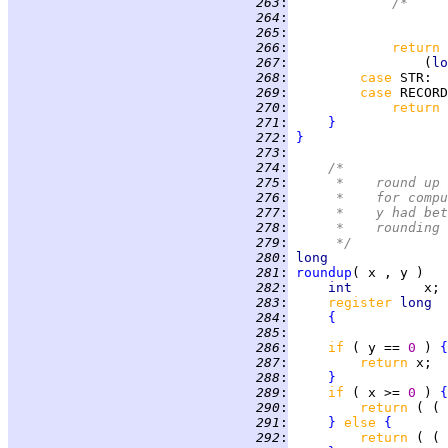
 263
:
/*
 264
:
	
 265
:
		
 266
:
return 
 267
:
                 (
lo
 268
:
case 
STR
 269
:
case 
RECORD
 270
:
return 
 271
:
}
 272
:
}
 273
:
 274
:
/*
 275
:
     *	roun
 276
:
     *	for
 277
:
     *	y ha
 278
:
     *	rou
 279
:
     */
 280
:
long
 281
:
roundup
 282
:
int         
 283
:
register 
long  
 284
:
{
 285
:
 286
:
if 
( y == 
0 
) 
{
 287
:
return 
 288
:
}
 289
:
if 
( x >= 
0 
) 
{
 290
:
return 
( ( 
 291
:
}
else 
{
 292
:
return 
( ( 