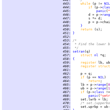
 443
:
while 
(p != 
NIL
 444
:
if 
(p->
clas
 445
:
panic
(
"
 446
:
         d = p->
rang
 447
:
 448
:
 449
:
}
 450
:
return 
 451
:
}
 452
:
 453
:
/*
 454
:
 * Find the lower b
 455
:
 */
 456
:
setran
 457
:
struct 
nl
 458
:
{
 459
:
register 
 460
:
register struct
 461
:
 462
:
 463
:
if 
(p == 
NIL
 464
:
return
 465
:
     lb = p->
range
[
0
 466
:
     ub = p->
range
[
1
 467
:
if 
(p->
class
 !=
 468
:
panic
(
"setr
 469
:
 470
:
/* set.(upperbo
 471
: