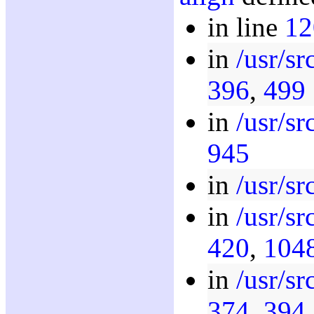
in line
12
in
/usr/sr
396
,
499
in
/usr/sr
945
in
/usr/sr
in
/usr/sr
420
,
104
in
/usr/sr
374
,
394