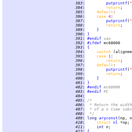
 383
:
putprintf
(
 384
:
return
 385
:
default
 386
:
case 
4
 387
:
putprintf
(
 388
:
return
 389
:
}
 390
:
}
 391
:
#endif
 vax
 392
:
#ifdef
 393
:
{
 394
:
switch 
(alignme
 395
:
case 
1
 396
:
return
 397
:
default
 398
:
putprintf
(
 399
:
return
 400
:
}
 401
:
}
 402
:
#endif
 mc68000
 403
:
#endif
 PC
 404
:
 405
:
/*
 406
:
 * Return the width
 407
:
 * of a n time subs
 408
:
 */
 409
:
long
aryconst
 410
:
struct 
nl
 411
:
int 
 412
:
{