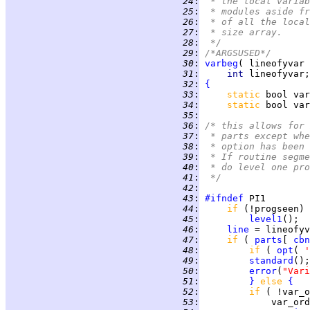
  24
:
 * the local variab
  25
:
 * modules aside fr
  26
:
 * of all the local
  27
:
 * size array.
  28
:
 */
  29
:
/*ARGSUSED*/
  30
:
varbeg
  31
:
int 
  32
:
{
  33
:
static 
  34
:
static 
  35
:
  36
:
/* this allows for 
  37
:
 * parts except whe
  38
:
 * option has been 
  39
:
 * If routine segme
  40
:
 * do level one pro
  41
:
 */
  42
:
  43
:
#ifndef
  44
:
if 
  45
:
level1
  46
:
line
  47
:
if 
( 
parts
[ 
cbn
  48
:
if 
( 
opt
( 
'
  49
:
standard
  50
:
error
(
"Vari
  51
:
}
else 
{
  52
:
if 
( !var_o
  53
: