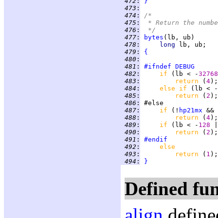
 472
:
}
 473
:
 474
:
/*
 475
:
 * Return the numbe
 476
:
 */
 477
:
bytes
 478
:
long 
 479
:
{
 480
:
 481
:
#ifndef
DEBUG
 482
:
if 
(lb < -
32768
 483
:
return 
(
4
 484
:
else if 
(lb < -
 485
:
return 
(
2
 486
:
 487
:
if 
(!
hp21mx
 && 
 488
:
return 
(
4
 489
:
if 
(lb < -
128 
|
 490
:
return 
(
2
 491
:
#endif
 492
:
else
 493
:
return 
(
1
 494
:
}
Defined fun
align
define