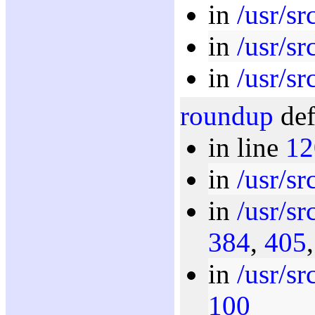
in
/usr/sr
in
/usr/sr
in
/usr/sr
roundup
def
in line
12
in
/usr/sr
in
/usr/sr
384
,
405
in
/usr/sr
100