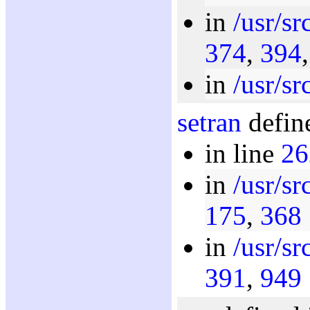
in
/usr/sr
374
,
394
in
/usr/sr
setran
defin
in line
26
in
/usr/sr
175
,
368
in
/usr/sr
391
,
949