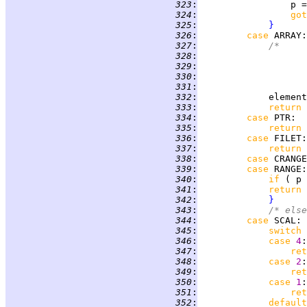
 323
:
 324
:
got
 325
:
}
 326
:
case 
ARRAY
 327
:
/*
 328
:
	
 329
:
	
 330
:
	
 331
:
		
 332
:
             element
 333
:
return 
 334
:
case 
PTR
 335
:
return 
 336
:
case 
FILET
 337
:
return 
 338
:
case 
CRANGE
 339
:
case 
RANGE
 340
:
if 
( p 
 341
:
return 
 342
:
}
 343
:
/* else
 344
:
case 
SCAL
 345
:
switch 
 346
:
case 
4
 347
:
ret
 348
:
case 
2
 349
:
ret
 350
:
case 
1
 351
:
ret
 352
:
default