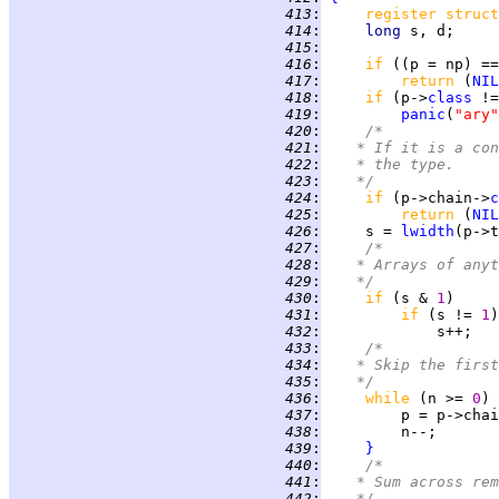
 413
:
register struct
 414
:
long 
 415
:
 416
:
if 
((p = np) ==
 417
:
return 
(
NIL
 418
:
if 
(p->
class
 !=
 419
:
panic
(
"ary"
 420
:
/*
 421
:
	 * If it is a co
 422
:
	 * the type.
 423
:
	 */
 424
:
if 
(p->chain->
c
 425
:
return 
(
NIL
 426
:
     s = 
lwidth
 427
:
/*
 428
:
	 * Arrays of any
 429
:
	 */
 430
:
if 
(s & 
1
 431
:
if 
(s != 
1
 432
:
 433
:
/*
 434
:
	 * Skip the firs
 435
:
	 */
 436
:
while 
(n >= 
0
) 
 437
:
 438
:
 439
:
}
 440
:
/*
 441
:
	 * Sum across re
 442
:
	 */