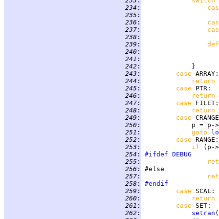
 233
:
switch 
 234
:
cas
 235
:
 236
:
cas
 237
:
cas
 238
:
 239
:
def
 240
:
 241
:
 242
:
}
 243
:
case 
ARRAY
 244
:
return 
 245
:
case 
PTR
 246
:
return 
 247
:
case 
FILET
 248
:
return 
 249
:
case 
CRANGE
 250
:
 251
:
goto 
lo
 252
:
case 
RANGE
 253
:
if 
(p->
 254
:
#ifdef
DEBUG
 255
:
ret
 256
:
 257
:
ret
 258
:
#endif
 259
:
case 
SCAL
 260
:
return 
 261
:
case 
SET
 262
:
setran