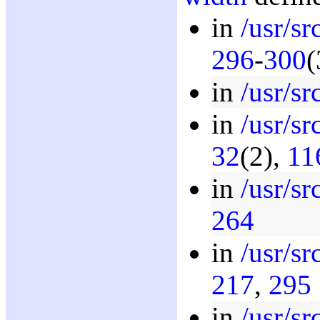
in
/usr/sr
296
-
300
(
in
/usr/sr
in
/usr/sr
32
(2),
11
in
/usr/sr
264
in
/usr/sr
217
,
295
in
/usr/sr