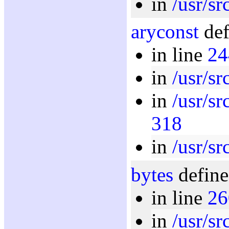
in
/usr/sr
aryconst
def
in line
24
in
/usr/sr
in
/usr/sr
318
in
/usr/sr
bytes
define
in line
26
in
/usr/sr