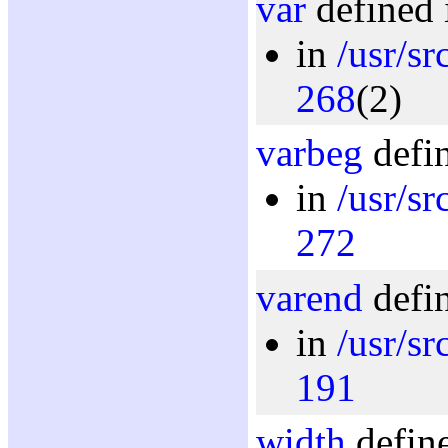
var
defined 
in
/usr/sr
268
(2)
varbeg
defin
in
/usr/sr
272
varend
defin
in
/usr/sr
191
width
define