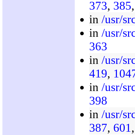
373
,
385
in
/usr/sr
in
/usr/sr
363
in
/usr/sr
419
,
104
in
/usr/sr
398
in
/usr/sr
387
,
601