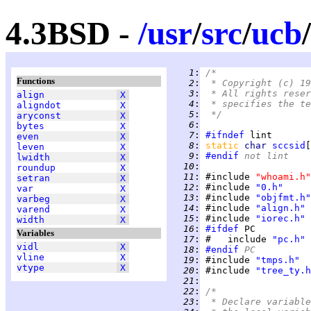
4.3BSD -
/
usr
/
src
/
ucb
/
   1
:
/*
Functions
   2
:
 * Copyright (c) 19
   3
:
 * All rights reser
align
X
   4
:
 * specifies the te
aligndot
X
   5
:
 */
aryconst
X
   6
:
bytes
X
   7
:
#ifndef
even
X
   8
:
static 
char 
sccsid
[
leven
X
   9
:
#endif
 not lint
lwidth
X
  10
:
roundup
X
  11
:
 #include 
"whoami.h"
setran
X
  12
:
 #include 
"0.h"
var
X
  13
:
 #include 
"objfmt.h"
varbeg
X
  14
:
 #include 
"align.h"
varend
X
  15
:
 #include 
"iorec.h"
width
X
  16
:
#ifdef
Variables
  17
:
 #   include 
"pc.h"
vidl
X
  18
:
#endif
 PC
vline
X
  19
:
 #include 
"tmps.h"
vtype
X
  20
:
 #include 
"tree_ty.h
  21
:
  22
:
/*
  23
:
 * Declare variable