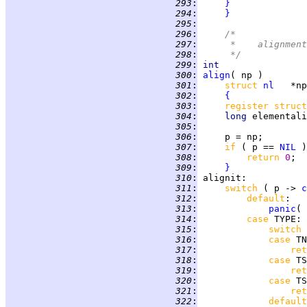
 293
:
}
 294
:
}
 295
:
 296
:
/*
 297
:
     *	ali
 298
:
     */
 299
:
int
 300
:
align
 301
:
struct 
nl
 302
:
{
 303
:
register struct
 304
:
long 
 305
:
 306
:
 307
:
if 
( p == 
NIL
 )
 308
:
return 
0
 309
:
}
 310
:
alignit
 311
:
switch 
( p -> 
c
 312
:
default
 313
:
panic
( 
 314
:
case 
TYPE
 315
:
switch 
 316
:
case 
TN
 317
:
ret
 318
:
case 
TS
 319
:
ret
 320
:
case 
TS
 321
:
ret
 322
:
default