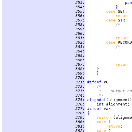
 353
:
pan
 354
:
}
 355
:
case 
SET
 356
:
return 
 357
:
case 
STR
 358
:
/*
 359
:
	
 360
:
		
 361
:
return 
 362
:
case 
RECORD
 363
:
/*
 364
:
	
 365
:
	
 366
:
		
 367
:
return 
 368
:
}
 369
:
}
 370
:
 371
:
#ifdef
 372
:
/*
 373
:
     *	outp
 374
:
     */
 375
:
aligndot
 376
:
int 
 377
:
#ifdef
 378
:
{
 379
:
switch 
(alignme
 380
:
case 
1
 381
:
return
 382
:
case 
2