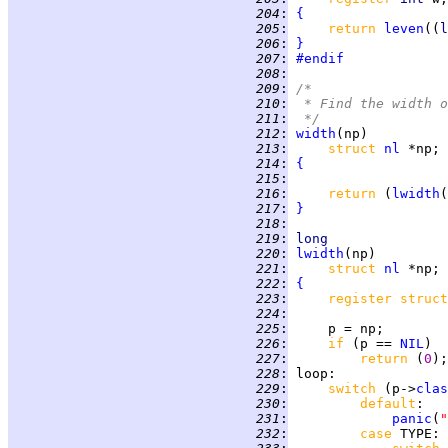
 204
:
{
 205
:
return 
leven
((
l
 206
:
}
 207
:
#endif
 208
:
 209
:
/*
 210
:
 * Find the width o
 211
:
 */
 212
:
width
 213
:
struct 
nl
 214
:
{
 215
:
 216
:
return 
(
lwidth
 217
:
}
 218
:
 219
:
long
 220
:
lwidth
 221
:
struct 
nl
 222
:
{
 223
:
register struct
 224
:
 225
:
 226
:
if 
(p == 
NIL
 227
:
return 
(
0
 228
:
loop
 229
:
switch 
(p->
clas
 230
:
default
 231
:
panic
(
"
 232
:
case 
TYPE