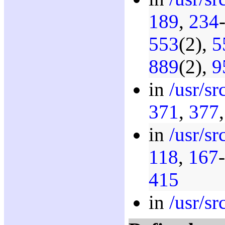
189
,
234
553
(2),
5
889
(2),
9
in
/usr/sr
371
,
377
in
/usr/sr
118
,
167
-
415
in
/usr/sr