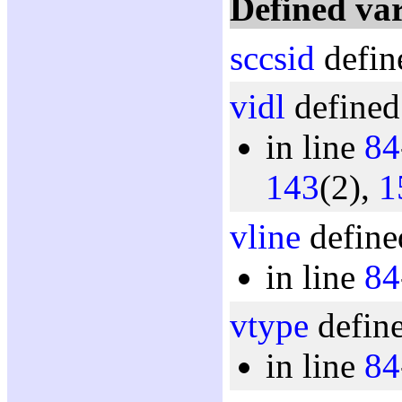
Defined var
sccsid
defin
vidl
defined
in line
84
143
(2),
1
vline
define
in line
84
vtype
define
in line
84