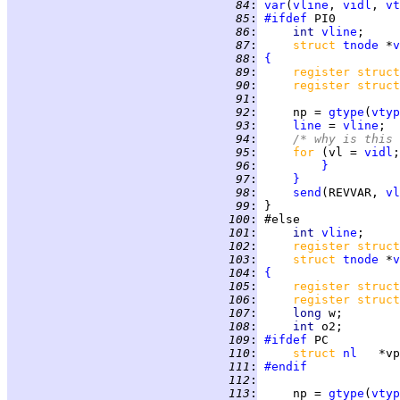
  84
:
var
(
vline
, 
vidl
, 
vt
  85
:
#ifdef
  86
:
int 
vline
  87
:
struct 
tnode
 *
v
  88
:
{
  89
:
register struct
  90
:
register struct
  91
:
  92
:
     np = 
gtype
(
vtyp
  93
:
line
 = 
vline
  94
:
/* why is this 
  95
:
for 
(vl = 
vidl
;
  96
:
}
  97
:
}
  98
:
send
(REVVAR, 
vl
  99
:
 100
:
 101
:
int 
vline
 102
:
register struct
 103
:
struct 
tnode
 *
v
 104
:
{
 105
:
register struct
 106
:
register struct
 107
:
long 
 108
:
int 
 109
:
#ifdef
 110
:
struct 
nl
 111
:
#endif
 112
:
 113
:
     np = 
gtype
(
vtyp