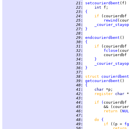
  21
:
setcourierdbent
  22
:
int 
  23
:
{
  24
:
if 
(courierdbf 
  25
:
rewind
  26
:
_courier_stayop
  27
:
}
  28
:
  29
:
endcourierdbent
  30
:
{
  31
:
if 
(courierdbf 
  32
:
fclose
  33
:
         courierdbf 
  34
:
}
  35
:
_courier_stayop
  36
:
}
  37
:
  38
:
struct
courierdbent
  39
:
getcourierdbent
  40
:
{
  41
:
char 
  42
:
register 
char 
  43
:
  44
:
if 
(
courierdbf 
  45
:
         && (courier
  46
:
return 
(
NUL
  47
:
  48
:
do 
{
  49
:
if 
((p = 
fg
  50
:
return 