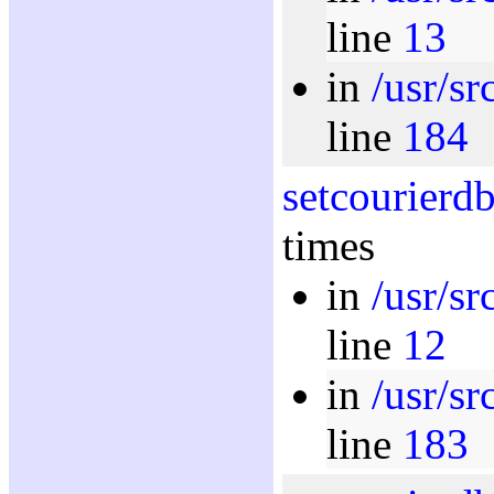
line
13
in
/usr/s
line
184
setcourierd
times
in
/usr/sr
line
12
in
/usr/s
line
183