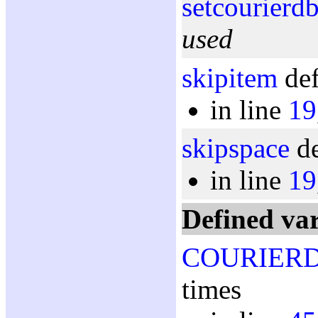
setcourierdb
used
skipitem
def
in line
19
skipspace
de
in line
19
Defined var
COURIER
times