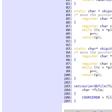
  81
:
}
  82
:
  83
:
static
char 
* 
skips
  84
:
/* move the pointer
  85
:
register 
char 
  86
:
{
  87
:
register 
char 
  88
:
while 
((c = *p)
  89
:
  90
:
return
  91
:
}
  92
:
  93
:
static
char
* 
skipit
  94
:
/* move the pointer
  95
:
register 
char 
  96
:
{
  97
:
register 
char 
  98
:
while 
((c = *p)
  99
:
 100
:
return
 101
:
}
 102
:
 103
:
setcourierdbfile
 104
:
char 
 105
:
{
 106
:
COURIERDB
 107
:
}