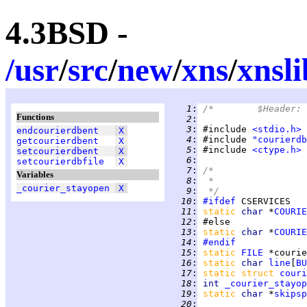
4.3BSD -
/
usr
/
src
/
new
/
xns
/
xnsli
   1
:
Functions
   2
:
   3
:
 #include 
<stdio.h>
endcourierdbent
X
   4
:
 #include 
"courierdb
getcourierdbent
X
   5
:
 #include 
<ctype.h>
setcourierdbent
X
   6
:
setcourierdbfile
X
   7
:
/*
Variables
   8
:
 *
_courier_stayopen
X
   9
:
 */
  10
:
#ifdef
  11
:
static 
char 
*
COURIE
  12
:
  13
:
static 
char 
*
COURIE
  14
:
#endif
  15
:
static 
FILE
 *courie
  16
:
static 
char 
line
[
BU
  17
:
static struct 
couri
  18
:
int 
_courier_stayop
  19
:
static 
char 
*
skipsp
  20
: