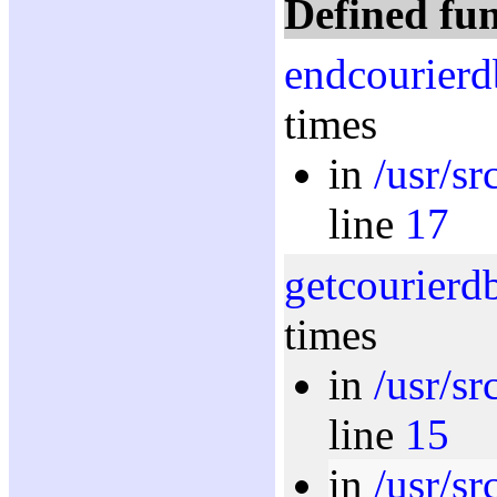
Defined fun
endcourierd
times
in
/usr/sr
line
17
getcourierd
times
in
/usr/s
line
15
in
/usr/sr