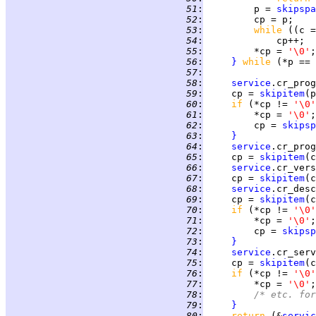
  51
:
         p = 
skipspa
  52
:
         cp = p;    
  53
:
while 
((c =
  54
:
  55
:
         *cp = 
'\0'
;
  56
:
}
while 
(*p == 
  57
:
  58
:
service
.cr_prog
  59
:
     cp = 
skipitem
  60
:
if 
(*cp != 
'\0'
  61
:
         *cp = 
'\0'
  62
:
         cp = 
skipsp
  63
:
}
  64
:
service
.cr_prog
  65
:
     cp = 
skipitem
(c
  66
:
service
.cr_vers
  67
:
     cp = 
skipitem
(c
  68
:
service
.cr_desc
  69
:
     cp = 
skipitem
  70
:
if 
(*cp != 
'\0'
  71
:
         *cp = 
'\0'
  72
:
         cp = 
skipsp
  73
:
}
  74
:
service
.cr_serv
  75
:
     cp = 
skipitem
  76
:
if 
(*cp != 
'\0'
  77
:
         *cp = 
'\0'
  78
:
/* etc. for
  79
:
}
  80
:
return 
(&
servic