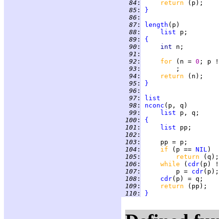
  84
:
return 
  85
:
}
  86
:
  87
:
length
  88
:
list
  89
:
{
  90
:
int 
  91
:
  92
:
for 
(n = 
0
; p !
  93
:
  94
:
return 
  95
:
}
  96
:
  97
:
list
  98
:
nconc
  99
:
list
 100
:
{
 101
:
list
 102
:
 103
:
 104
:
if 
(p == 
NIL
 105
:
return 
 106
:
while 
(
cdr
(p) !
 107
:
         p = 
cdr
 108
:
cdr
 109
:
return 
 110
:
}