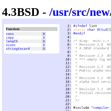
4.3BSD -
/
usr
/
src
/
new
   1
:
#ifndef
Functions
   2
:
static 
char 
RCSid
[]
   3
:
#endif
cons
X
   4
:
copy
X
   5
:
/* $Log:	misc.c,v
length
X
   6
:
 * Revision 2.0  85
nconc
X
   7
:
 * 4.3BSD standard 
stringtocard
X
   8
:
 *
   9
:
 * Revision 1.3  85
  10
:
 * *** empty log me
  11
:
 *
  12
:
 * Revision 1.3  85
  13
:
 * Public alpha-tes
  14
:
 *
  15
:
 * Revision 1.2  85
  16
:
 * alpha test versi
  17
:
 *
  18
:
 * Revision 1.1  85
  19
:
 * Initial revision
  20
:
 *
  21
:
 */
  22
:
  23
:
 #include 
"compiler.