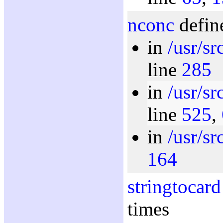
nconc
defin
in
/usr/s
line
285
in
/usr/s
line
525
,
in
/usr/s
164
stringtocard
times