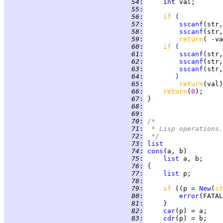
  54
:
int 
  55
:
  56
:
if 
(
  57
:
sscanf
(str,
  58
:
sscanf
(str,
  59
:
return
  60
:
if 
(
  61
:
sscanf
(str,
  62
:
sscanf
(str,
  63
:
sscanf
(str,
  64
:
)
  65
:
return
  66
:
return
(
0
  67
:
}
  68
:
  69
:
  70
:
/*
  71
:
 * Lisp operations.
  72
:
 */
  73
:
list
  74
:
cons
  75
:
list
  76
:
{
  77
:
list
  78
:
  79
:
if 
((p = 
New
(
st
  80
:
error
(FATAL
  81
:
}
  82
:
car
  83
:
cdr