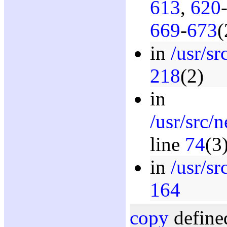
613
,
620
669
-
673
(
in
/usr/s
218
(2)
in
/usr/src/
line
74
(3
in
/usr/s
164
copy
define