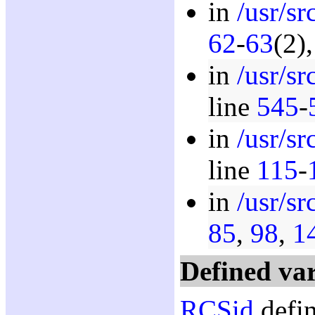
in
/usr/s
62
-
63
(2)
in
/usr/s
line
545
-
in
/usr/s
line
115
-
in
/usr/s
85
,
98
,
1
Defined var
RCSid
defin