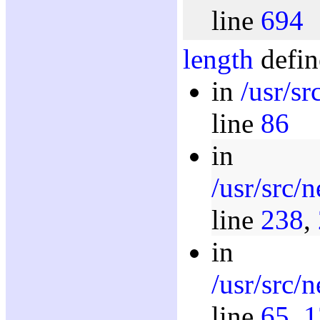
line
694
length
defin
in
/usr/s
line
86
in
/usr/src/
line
238
,
in
/usr/src/
line
65
,
1