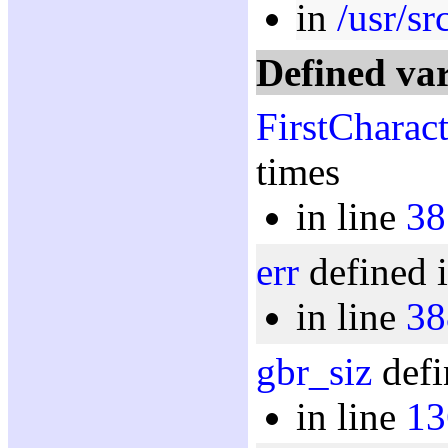
in
/usr/sr
Defined var
FirstCharact
times
in line
38
err
defined i
in line
38
gbr_siz
defi
in line
13