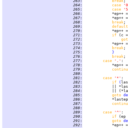
 263
:
break
 264
:
case 
'0
 265
:
case 
'5
 266
:
             *ep++ =
 267
:
             *ep++ =
 268
:
break
 269
:
default
 270
:
             *ep++ =
 271
:
if 
(c =
 272
:
got
 273
:
 274
:
break
 275
:
}
 276
:
break
 277
:
case 
'.'
 278
:
             *ep++ =
 279
:
continu
 280
:
 281
:
case 
'*'
 282
:
if 
(
las
 283
:
             || *las
 284
:
             || (*la
 285
:
goto 
de
 286
:
             *lastep
 287
:
continu
 288
:
 289
:
case 
'^'
 290
:
if 
(ep 
 291
:
goto 
de
 292
:
             *ep++ =