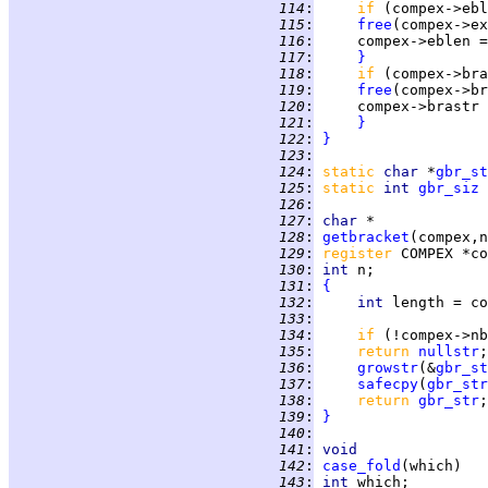
 114
:
if 
(compex->ebl
 115
:
free
 116
:
     compex->eblen =
 117
:
}
 118
:
if 
(compex->bra
 119
:
free
 120
:
     compex->brastr 
 121
:
}
 122
:
}
 123
:
 124
:
static 
char 
*
gbr_st
 125
:
static 
int 
gbr_siz
 
 126
:
 127
:
char
 128
:
getbracket
 129
:
register 
 130
:
int 
 131
:
{
 132
:
int 
 133
:
 134
:
if 
(!compex->nb
 135
:
return 
nullstr
 136
:
growstr
(&
gbr_st
 137
:
safecpy
(
gbr_str
 138
:
return 
gbr_str
 139
:
}
 140
:
 141
:
void
 142
:
case_fold
 143
:
int 