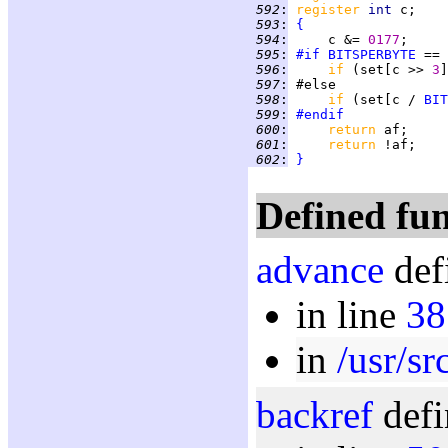
 592
:
register 
int 
 593
:
{
 594
:
     c &= 
0177
 595
:
#if
BITSPERBYTE
 == 
 596
:
if 
(set[c >> 
3
]
 597
:
 598
:
if 
(set[c / 
BIT
 599
:
#endif
 600
:
return 
 601
:
return 
 602
:
}
Defined fun
advance
def
in line
38
in
/usr/sr
backref
defi