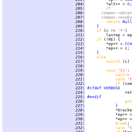
 204
:
         *alt++ = 
0
;
 205
:
/*
 206
:
	    compex->eble
 207
:
	    compex->expb
 208
:
return 
Null
 209
:
}
 210
:
if 
(c != 
'*'
 211
:
 212
:
if 
(!RE) 
{
 213
:
         *ep++ = 
CCH
 214
:
 215
:
}
 216
:
else           
 217
:
switch 
(c) 
 218
:
 219
:
case 
'\\'
: 
 220
:
switch 
 221
:
case 
'(
 222
:
if 
(com
 223
:
#ifdef
VERBOSE
 224
:
                 ret
 225
:
#endif
 226
:
got
 227
:
}
 228
:
 229
:
             *ep++ =
 230
:
 231
:
break
 232
:
case 
'|