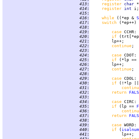
 413
:
register 
char 
*
 414
:
register 
int 
 415
:
 416
:
while 
((*ep & 
S
 417
:
switch 
(*ep++) 
 418
:
 419
:
case 
CCHR
 420
:
if 
(trt[*ep
 421
:
 422
:
continue
 423
:
 424
:
case 
CDOT
 425
:
if 
(*lp == 
 426
:
 427
:
continue
 428
:
 429
:
case 
CDOL
 430
:
if 
(!*lp ||
 431
:
continu
 432
:
return 
FALS
 433
:
 434
:
case 
CIRC
 435
:
if 
(lp == 
F
 436
:
continu
 437
:
return 
FALS
 438
:
 439
:
case 
WORD
 440
:
if 
(
isalnum
 441
:
 442
:
continu