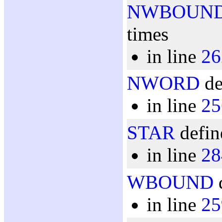
NWBOUN
times
in line
26
NWORD
de
in line
25
STAR
defin
in line
28
WBOUND
d
in line
25