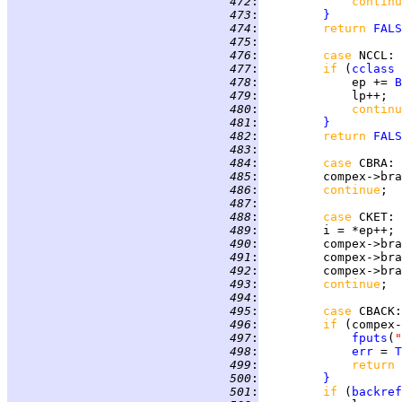
 472
:
continu
 473
:
}
 474
:
return 
FALS
 475
:
 476
:
case 
NCCL
 477
:
if 
(
cclass
 
 478
:
             ep += 
B
 479
:
 480
:
continu
 481
:
}
 482
:
return 
FALS
 483
:
 484
:
case 
CBRA
 485
:
 486
:
continue
 487
:
 488
:
case 
CKET
 489
:
 490
:
 491
:
         compex->bra
 492
:
         compex->bra
 493
:
continue
 494
:
 495
:
case 
CBACK
 496
:
if 
(compex-
 497
:
fputs
(
"
 498
:
err
 = 
T
 499
:
return 
 500
:
}
 501
:
if 
(
backref