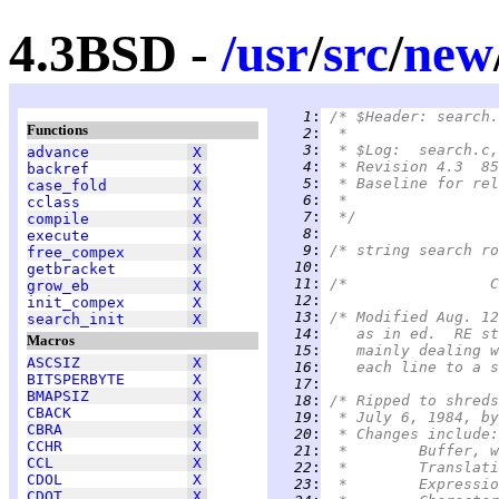
4.3BSD -
/
usr
/
src
/
new
   1
:
/* $Header: search.
Functions
   2
:
 *
   3
:
 * $Log:	search
advance
X
   4
:
 * Revision 4.3  85
backref
X
   5
:
 * Baseline for rel
case_fold
X
   6
:
 *
cclass
X
   7
:
 */
compile
X
   8
:
execute
X
   9
:
/* string search ro
free_compex
X
  10
:
getbracket
X
  11
:
grow_eb
X
  12
:
init_compex
X
  13
:
/* Modified Aug. 12
search_init
X
  14
:
   as in ed.  RE st
Macros
  15
:
   mainly dealing w
ASCSIZ
X
  16
:
   each line to a s
BITSPERBYTE
X
  17
:
BMAPSIZ
X
  18
:
/* Ripped to shreds
CBACK
X
  19
:
 * July 6, 1984, by
CBRA
X
  20
:
 * Changes include:
CCHR
X
  21
:
 *	Buffer
CCL
X
  22
:
 *	Transl
CDOL
X
  23
:
 *	Expres
CDOT
X