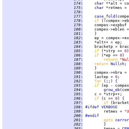
 174
:
char 
 175
:
char 
*retmes = 
 176
:
 177
:
case_fold
 178
:
if 
(!compex->eb
 179
:
     compex->expbuf 
 180
:
     compex->eblen =
 181
:
}
 182
:
     ep = compex->ex
 183
:
     *alt++ = ep;   
 184
:
     bracketp = brac
 185
:
if 
(*strp == 
0
)
 186
:
if 
(*ep == 
0
)  
 187
:
return 
"Nul
 188
:
return 
Nullch
; 
 189
:
}
 190
:
     compex->nbra = 
 191
:
     lastep = 
0
 192
:
for 
(;;) 
{
 193
:
if 
 194
:
grow_eb
 195
:
     c = *strp++;   
 196
:
if 
(c == 
0
) 
{
 197
:
if 
(bracket
 198
:
#ifdef
VERBOSE
 199
:
         retmes = 
"U
 200
:
#endif
 201
:
goto 
cerror
 202
:
}
 203
:
         *ep++ = 
CEN