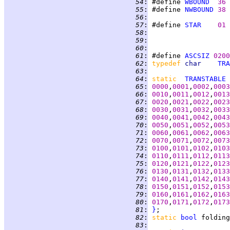
  54
:
 #define 
WBOUND
36 
  55
:
 #define 
NWBOUND
38 
  56
:
  57
:
 #define 
STAR
01 
  58
:
  59
:
  60
:
  61
:
 #define 
ASCSIZ
0200
  62
:
typedef 
char    
TRA
  63
:
  64
:
static  
TRANSTABLE
  65
:
0000
,
0001
,
0002
,
0003
  66
:
0010
,
0011
,
0012
,
0013
  67
:
0020
,
0021
,
0022
,
0023
  68
:
0030
,
0031
,
0032
,
0033
  69
:
0040
,
0041
,
0042
,
0043
  70
:
0050
,
0051
,
0052
,
0053
  71
:
0060
,
0061
,
0062
,
0063
  72
:
0070
,
0071
,
0072
,
0073
  73
:
0100
,
0101
,
0102
,
0103
  74
:
0110
,
0111
,
0112
,
0113
  75
:
0120
,
0121
,
0122
,
0123
  76
:
0130
,
0131
,
0132
,
0133
  77
:
0140
,
0141
,
0142
,
0143
  78
:
0150
,
0151
,
0152
,
0153
  79
:
0160
,
0161
,
0162
,
0163
  80
:
0170
,
0171
,
0172
,
0173
  81
:
}
  82
:
static 
bool
 folding
  83
: