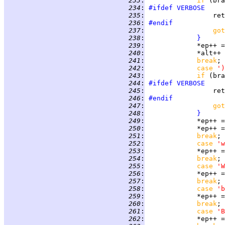
 233
:
if 
(bra
 234
:
#ifdef
VERBOSE
 235
:
                 ret
 236
:
#endif
 237
:
got
 238
:
}
 239
:
             *ep++ =
 240
:
 241
:
break
 242
:
case 
')
 243
:
if 
(bra
 244
:
#ifdef
VERBOSE
 245
:
                 ret
 246
:
#endif
 247
:
got
 248
:
}
 249
:
             *ep++ =
 250
:
 251
:
break
 252
:
case 
'w
 253
:
             *ep++ =
 254
:
break
 255
:
case 
'W
 256
:
             *ep++ =
 257
:
break
 258
:
case 
'b
 259
:
             *ep++ =
 260
:
break
 261
:
case 
'B
 262
:
             *ep++ =