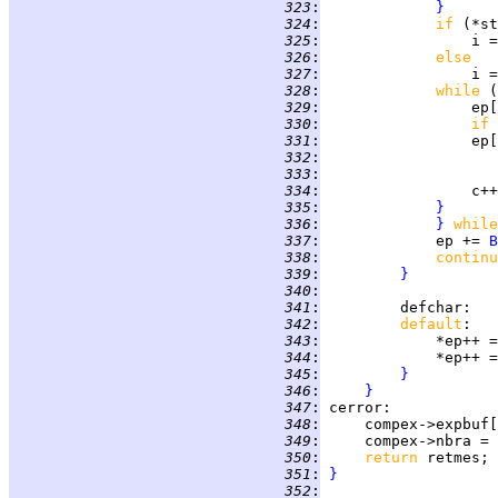
 323
:
}
 324
:
if 
(*st
 325
:
 326
:
else
 327
:
 328
:
while 
(
 329
:
                 ep[
 330
:
if 
 331
:
                 ep[
 332
:
 333
:
 334
:
 335
:
}
 336
:
}
while
 337
:
             ep += 
B
 338
:
continu
 339
:
}
 340
:
 341
:
defchar
 342
:
default
 343
:
             *ep++ =
 344
:
 345
:
}
 346
:
}
 347
:
cerror
 348
:
     compex->expbuf[
 349
:
     compex->nbra = 
 350
:
return 
 351
:
}
 352
: