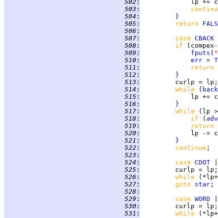
 502
:
 503
:
continu
 504
:
}
 505
:
return 
FALS
 506
:
 507
:
case 
CBACK
 
 508
:
if 
(compex-
 509
:
fputs
(
"
 510
:
err
 = 
T
 511
:
return 
 512
:
}
 513
:
 514
:
while 
(
back
 515
:
 516
:
}
 517
:
while 
(lp >
 518
:
if 
(
adv
 519
:
return 
 520
:
 521
:
}
 522
:
continue
 523
:
 524
:
case 
CDOT
 525
:
 526
:
while 
(*lp+
 527
:
goto 
star
 528
:
 529
:
case 
WORD
 530
:
 531
:
while 
(*lp+