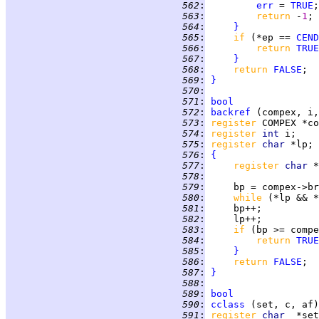
 562
:
err
 = 
TRUE
 563
:
return 
-
1
 564
:
}
 565
:
if 
(*ep == 
CEND
 566
:
return 
TRUE
 567
:
}
 568
:
return 
FALSE
 569
:
}
 570
:
 571
:
bool
 572
:
backref
 573
:
register 
 574
:
register 
int 
 575
:
register 
char 
 576
:
{
 577
:
register 
char 
 578
:
 579
:
 580
:
while 
(*lp && *
 581
:
 582
:
 583
:
if 
 584
:
return 
TRUE
 585
:
}
 586
:
return 
FALSE
 587
:
}
 588
:
 589
:
bool
 590
:
cclass
 591
:
register 
char  