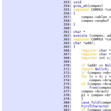
 353
:
void
 354
:
grow_eb
 355
:
register 
 356
:
{
 357
:
     compex->eblen +
 358
:
     compex->expbuf 
 359
:
}
 360
:
 361
:
char
 362
:
execute
 363
:
register 
 364
:
char 
 365
:
{
 366
:
register 
char 
 367
:
register 
char 
*
 368
:
register 
int 
 369
:
 370
:
if 
(addr == 
Nul
 371
:
return 
Nullch
 372
:
if 
(compex->nbr
 373
:
for 
(c = 
0
 374
:
         compex->bra
 375
:
if 
 376
:
free
 377
:
     compex->brastr 
 378
:
     p1 = compex->br
 379
:
}
 380
:
case_fold
(compe
 381
:
FirstCharacter
 
 382
:
if 
(compex->exp