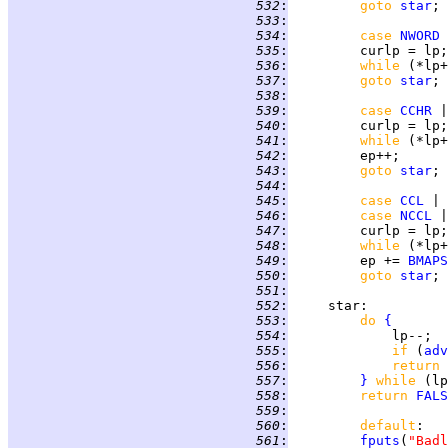
 532
:
goto 
star
 533
:
 534
:
case 
NWORD
 535
:
 536
:
while 
(*lp+
 537
:
goto 
star
 538
:
 539
:
case 
CCHR
 540
:
 541
:
while 
(*lp+
 542
:
 543
:
goto 
star
 544
:
 545
:
case 
CCL
 546
:
case 
NCCL
 547
:
 548
:
while 
(*lp+
 549
:
         ep += 
BMAPS
 550
:
goto 
star
 551
:
 552
:
star
 553
:
do 
{
 554
:
 555
:
if 
(
adv
 556
:
return 
 557
:
}
while 
 558
:
return 
FALS
 559
:
 560
:
default
 561
:
fputs
(
"Badl