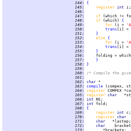
 144
:
{
 145
:
register 
int 
 146
:
 147
:
if 
(which != fo
 148
:
if 
(which) 
{
 149
:
for 
(i = 
'A
 150
:
trans
[i] = 
 151
:
}
 152
:
else 
{
 153
:
for 
(i = 
'A
 154
:
trans
 155
:
}
 156
:
 157
:
}
 158
:
}
 159
:
 160
:
/* Compile the give
 161
:
 162
:
char
 163
:
compile
 164
:
register 
 165
:
register 
char   
 166
:
int 
 167
:
int 
 168
:
{
 169
:
register 
int 
 170
:
register 
char  
 171
:
char   
 172
:
char    
bracket
 173
: