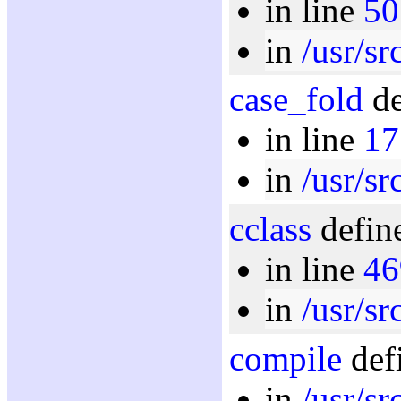
in line
50
in
/usr/sr
case_fold
de
in line
17
in
/usr/sr
cclass
define
in line
46
in
/usr/sr
compile
def
in
/usr/sr