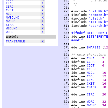
  24
:
 *	Charac
CEND
X
  25
:
 */
CIRC
X
  26
:
CKET
X
  27
:
 #include 
"EXTERN.h"
NCCL
X
  28
:
 #include 
"common.h"
NWBOUND
X
  29
:
 #include 
"util.h"
NWORD
X
  30
:
 #include 
"INTERN.h"
STAR
X
  31
:
 #include 
"search.h"
WBOUND
X
  32
:
WORD
X
  33
:
#ifndef
BITSPERBYTE
typedef's
  34
:
 #define 
BITSPERBYTE
  35
:
#endif
TRANSTABLE
X
  36
:
  37
:
 #define 
BMAPSIZ
 (
12
  38
:
  39
:
/* meta characters 
  40
:
 #define 
CBRA
2  
  41
:
 #define 
CCHR
4  
  42
:
 #define 
CDOT
6  
  43
:
 #define 
CCL
8      
  44
:
 #define 
NCCL
10 
  45
:
 #define 
CDOL
12 
  46
:
 #define 
CEND
14 
  47
:
 #define 
CKET
16 
  48
:
 #define 
CBACK
18 
  49
:
  50
:
 #define 
CIRC
20 
  51
:
  52
:
 #define 
WORD
32 
  53
:
 #define 
NWORD
34 