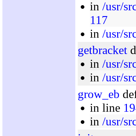
in
/usr/sr
117
in
/usr/sr
getbracket
d
in
/usr/sr
in
/usr/sr
grow_eb
def
in line
19
in
/usr/sr