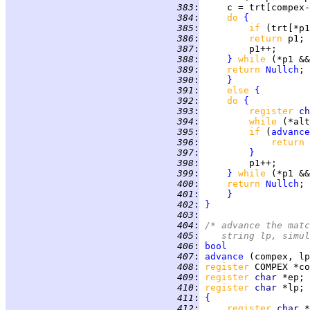
 383
:
     c = trt[compex-
 384
:
do 
{
 385
:
if 
(trt[*p1
 386
:
return 
 387
:
 388
:
}
while 
(*p1 &&
 389
:
return 
Nullch
 390
:
}
 391
:
else 
{
 392
:
do 
{
 393
:
register 
ch
 394
:
while 
(*alt
 395
:
if 
(
advance
 396
:
return 
 397
:
}
 398
:
 399
:
}
while 
(*p1 &&
 400
:
return 
Nullch
 401
:
}
 402
:
}
 403
:
 404
:
/* advance the matc
 405
:
   string lp, simul
 406
:
bool
 407
:
advance
 408
:
register 
 409
:
register 
char 
 410
:
register 
char 
 411
:
{
 412
:
register 
char 