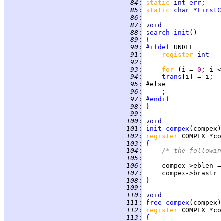
  84
:
static 
int 
err
  85
:
static 
char 
*
FirstC
  86
:
  87
:
void
  88
:
search_init
  89
:
{
  90
:
#ifdef
  91
:
register 
int   
  92
:
  93
:
for 
(i = 
0
; i <
  94
:
trans
  95
:
  96
:
  97
:
#endif
  98
:
}
  99
:
 100
:
void
 101
:
init_compex
 102
:
register 
 103
:
{
 104
:
/* the followin
 105
:
 106
:
     compex->eblen =
 107
:
     compex->brastr 
 108
:
}
 109
:
 110
:
void
 111
:
free_compex
 112
:
register 
 113
:
{