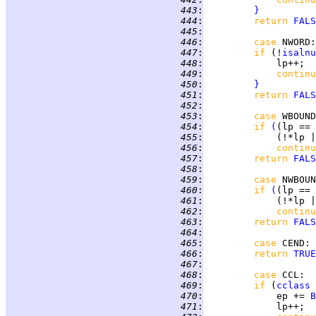
 443
:
}
 444
:
return 
FALS
 445
:
 446
:
case 
NWORD
 447
:
if 
(!
isalnu
 448
:
 449
:
continu
 450
:
}
 451
:
return 
FALS
 452
:
 453
:
case 
WBOUND
 454
:
if 
(
(lp == 
 455
:
             (!*lp |
 456
:
continu
 457
:
return 
FALS
 458
:
 459
:
case 
NWBOUN
 460
:
if 
(
(lp == 
 461
:
             (!*lp |
 462
:
continu
 463
:
return 
FALS
 464
:
 465
:
case 
CEND
 466
:
return 
TRUE
 467
:
 468
:
case 
CCL
 469
:
if 
(
cclass
 
 470
:
             ep += 
B
 471
: