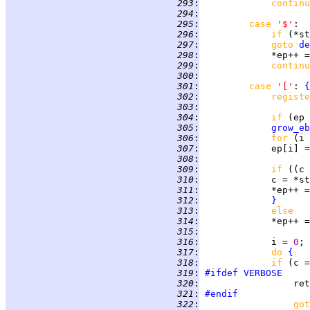
 293
:
continu
 294
:
 295
:
case 
'$'
 296
:
if 
(*st
 297
:
goto 
de
 298
:
             *ep++ =
 299
:
continu
 300
:
 301
:
case 
'['
: 
{
 302
:
registe
 303
:
 304
:
if 
(ep 
 305
:
grow_eb
 306
:
for 
(i 
 307
:
             ep[i] =
 308
:
 309
:
if 
((c 
 310
:
 311
:
             *ep++ =
 312
:
}
 313
:
else
 314
:
             *ep++ =
 315
:
 316
:
             i = 
0
; 
 317
:
do 
{
 318
:
if 
(c =
 319
:
#ifdef
VERBOSE
 320
:
                 ret
 321
:
#endif
 322
:
got