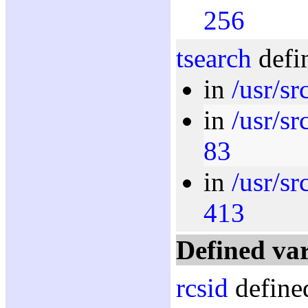
256
tsearch
defi
in
/usr/sr
in
/usr/sr
83
in
/usr/s
413
Defined var
rcsid
defined