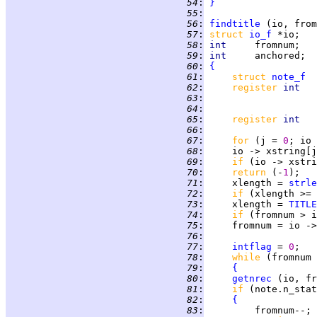
  54
:
}
  55
:
  56
:
findtitle
  57
:
struct 
io_f
  58
:
int     
  59
:
int     
anchored;  
  60
:
{
  61
:
struct 
note_f
  
  62
:
register 
int   
  63
:
  64
:
  65
:
register 
int   
  66
:
  67
:
for 
(j = 
0
; io 
  68
:
     io -> xstring[j
  69
:
if 
(io -> xstri
  70
:
return 
(-
1
);   
  71
:
     xlength = 
strle
  72
:
if 
(xlength >= 
  73
:
     xlength = 
TITLE
  74
:
if 
  75
:
  76
:
  77
:
intflag
 = 
0
;   
  78
:
while 
(fromnum 
  79
:
{
  80
:
getnrec
 (io, fr
  81
:
if 
(note.n_stat
  82
:
{
  83
: