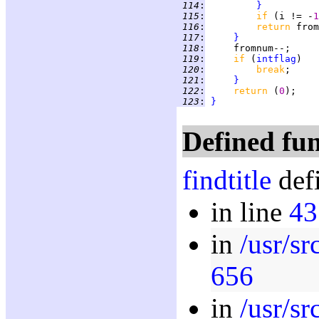
 114
:
}
 115
:
if 
(i != -
1
 116
:
return 
 117
:
}
 118
:
     fromnum--;     
 119
:
if 
(
intflag
 120
:
break
;     
 121
:
}
 122
:
return 
(
0
 123
:
}
Defined fun
findtitle
defi
in line
43
in
/usr/s
656
in
/usr/sr