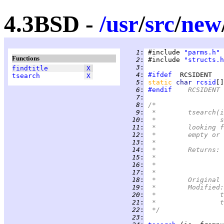
4.3BSD -
/
usr
/
src
/
new
   1
:
 #include 
"parms.h"
Functions
   2
:
 #include 
"structs.h
   3
:
findtitle
X
   4
:
#ifdef
tsearch
X
   5
:
static 
char 
rcsid
[]
   6
:
#endif
	RCSIDENT
   7
:
   8
:
/*
   9
:
 *	tsearc
  10
:
 
  11
:
 *	lookin
  12
:
 *	empty 
  13
:
 *
  14
:
  15
:
  16
:
  17
:
 *
  18
:
  19
:
  20
:
 
  21
:
 
  22
:
 */
  23
: