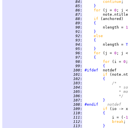
  84
:
continue
;  
  85
:
}
  86
:
for 
(j = 
0
; j <
  87
:
         note.ntitle
  88
:
if 
  89
:
{
  90
:
         nlength = 
1
  91
:
}
  92
:
else
  93
:
{
  94
:
         nlength = 
T
  95
:
}
  96
:
for 
(j = 
0
  97
:
{
  98
:
for 
(i = 
0
;
  99
:
{
 100
:
#ifdef
 101
:
if 
(note.nt
 102
:
{
 103
:
/*
 104
:
		     * 
 105
:
		     * 
 106
:
		     */
 107
:
}
 108
:
#endif
	notdef
 109
:
if 
 110
:
{
 111
:
             i = (-
1
 112
:
break
 113
:
}