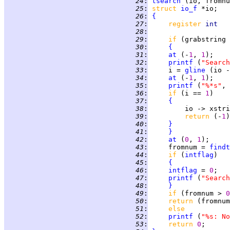
  24
:
tsearch
  25
:
struct 
io_f
  26
:
{
  27
:
register 
int   
  28
:
  29
:
if 
(grabstring 
  30
:
{
  31
:
at
 (-
1
, 
1
  32
:
printf
 (
"Search
  33
:
     i = 
gline
 (io -
  34
:
at
 (-
1
, 
1
  35
:
printf
 (
"%*s"
, 
  36
:
if 
(i == 
1
  37
:
{
  38
:
         io -> xstri
  39
:
return 
(-
1
  40
:
}
  41
:
}
  42
:
at
 (
0
, 
1
  43
:
     fromnum = 
findt
  44
:
if 
(
intflag
  45
:
{
  46
:
intflag
 = 
0
;   
  47
:
printf
 (
"Search
  48
:
}
  49
:
if 
(fromnum > 
0
  50
:
return 
  51
:
else
  52
:
printf
 (
"%s: No
  53
:
return 
0