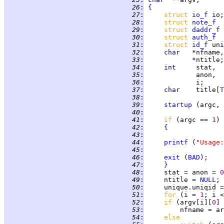
  26
:
{
  27
:
struct 
io_f
  28
:
struct 
note_f
  29
:
struct 
daddr_f
  30
:
struct 
auth_f
  31
:
struct 
id_f
  32
:
char   
  33
:
  34
:
int     
  35
:
  36
:
  37
:
char    
title[
T
  38
:
  39
:
startup
 (argc, 
  40
:
  41
:
if 
(argc == 
1
) 
  42
:
{
  43
:
  44
:
printf
 (
"Usage:
  45
:
  46
:
exit
 (
BAD
  47
:
}
  48
:
     stat = anon = 
0
  49
:
     ntitle = 
NULL
; 
  50
:
     unique.uniqid =
  51
:
for 
(i = 
1
  52
:
if 
(argv[i][
0
] 
  53
:
         nfname = ar
  54
:
else