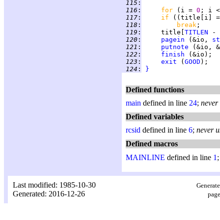
 115
:
 116
:
for 
(i = 
0
; i <
 117
:
if 
((title[i] =
 118
:
break
 119
:
     title[
TITLEN
 - 
 120
:
pagein
 (&io, 
st
 121
:
putnote
 (&io, &
 122
:
finish
 (&io);  
 123
:
exit
 (
GOOD
 124
:
}
Defined functions
main
defined in line
24
;
never
Defined variables
rcsid
defined in line
6
;
never u
Defined macros
MAINLINE
defined in line
1
Last modified: 1985-10-30
Generate
Generated: 2016-12-26
page