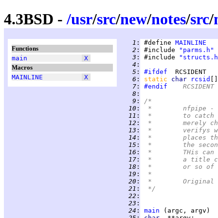
4.3BSD -
/
usr
/
src
/
new
/
notes
/
src
/
   1
:
 #define 
MAINLINE
Functions
   2
:
 #include 
"parms.h"
   3
:
 #include 
"structs.h
main
X
   4
:
Macros
   5
:
#ifdef
MAINLINE
X
   6
:
static 
char 
rcsid
[]
   7
:
#endif
	RCSIDENT
   8
:
   9
:
/*
  10
:
 *	nfpipe
  11
:
 *	to cat
  12
:
 *	merely
  13
:
 *	verify
  14
:
 *	places
  15
:
 *	the se
  16
:
 *	THis c
  17
:
 *	a titl
  18
:
 *	or so o
  19
:
 *
  20
:
  21
:
 */
  22
:
  23
:
  24
:
main
  25
:
char  