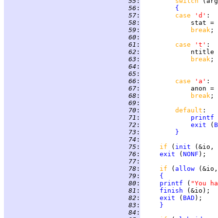
  55
:
switch 
(arg
  56
:
{
  57
:
case 
'd'
  58
:
             stat = 
  59
:
break
  60
:
  61
:
case 
't'
:  
  62
:
             ntitle 
  63
:
break
  64
:
  65
:
  66
:
case 
'a'
  67
:
             anon = 
  68
:
break
  69
:
  70
:
default
  71
:
printf
 
  72
:
exit
 (
B
  73
:
}
  74
:
  75
:
if 
(
init
 (&io, 
  76
:
exit
 (
NONF
);   
  77
:
  78
:
if 
(
allow
 (&io,
  79
:
{
  80
:
printf
 (
"You ha
  81
:
finish
  82
:
exit
 (
BAD
  83
:
}
  84
: