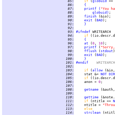
  85
:
if 
(
globuid
 == 
  86
:
{
  87
:
printf
(
"You ha
  88
:
globuid
)
  89
:
finish
  90
:
exit
 (
BAD
  91
:
}
  92
:
  93
:
#ifndef
 WRITEARCH  
  94
:
if 
((io.descr.d
  95
:
{
  96
:
at
 (
0
, 
10
  97
:
printf
 (
"Sorry,
  98
:
fflush
 (
stdout
  99
:
exit
 (
BAD
 100
:
}
 101
:
#endif
	WRITEARCH
 102
:
 103
:
if 
(
allow
 (&io,
 104
:
     stat &= 
NOT
DIR
 105
:
if 
((io.descr.d
 106
:
     anon = 
0
 107
:
 108
:
getname
 (&auth,
 109
:
 110
:
gettime
 111
:
if 
(ntitle == 
N
 112
:
     ntitle = 
"Throu
 113
:
else
 114
:
strclean
 (ntitl