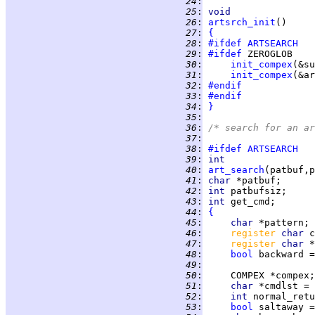
  24
:
  25
:
void
  26
:
artsrch_init
  27
:
{
  28
:
#ifdef
ARTSEARCH
  29
:
#ifdef
  30
:
init_compex
  31
:
init_compex
  32
:
#endif
  33
:
#endif
  34
:
}
  35
:
  36
:
/* search for an ar
  37
:
  38
:
#ifdef
ARTSEARCH
  39
:
int
  40
:
art_search
  41
:
char 
*patbuf;      
  42
:
int 
  43
:
int 
get_cmd;       
  44
:
{
  45
:
char 
*pattern; 
  46
:
register 
char 
c
  47
:
register 
char 
  48
:
bool
 backward =
  49
:
  50
:
     COMPEX *compex;
  51
:
char 
*cmdlst = 
  52
:
int 
normal_retu
  53
:
bool
 saltaway =