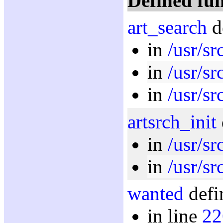
Defined fun
art_search
d
in
/usr/sr
in
/usr/sr
in
/usr/sr
artsrch_init
in
/usr/sr
in
/usr/sr
wanted
defi
in line
22