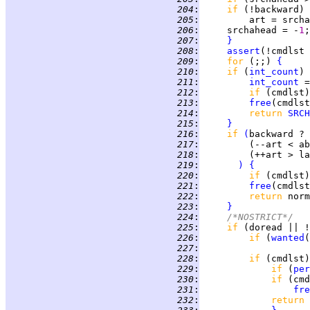
 204
:
if 
 205
:
         art = srcha
 206
:
     srchahead = -
1
 207
:
}
 208
:
assert
 209
:
for 
(;;) 
{
 210
:
if 
(
int_count
) 
 211
:
int_count
 =
 212
:
if 
 213
:
free
 214
:
return 
SRCH
 215
:
}
 216
:
if 
(
 217
:
 218
:
 219
:
)
{
 220
:
if 
 221
:
free
 222
:
return 
 223
:
}
 224
:
/*NOSTRICT*/
 225
:
if 
(doread || !
 226
:
if 
(
wanted
(
 227
:
 228
:
if 
(cmdlst)
 229
:
if 
(
per
 230
:
if 
 231
:
fre
 232
:
return 