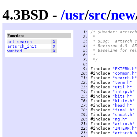
4.3BSD -
/
usr
/
src
/
new
   1
:
/* $Header: artsrch
Functions
   2
:
 *
   3
:
 * $Log:	artsrc
art_search
X
   4
:
 * Revision 4.3  85
artsrch_init
X
   5
:
 * Baseline for rel
wanted
X
   6
:
 *
   7
:
 */
   8
:
   9
:
 #include 
"EXTERN.h"
  10
:
 #include 
"common.h"
  11
:
 #include 
"search.h"
  12
:
 #include 
"term.h"
  13
:
 #include 
"util.h"
  14
:
 #include 
"intrp.h"
  15
:
 #include 
"bits.h"
  16
:
 #include 
"kfile.h"
  17
:
 #include 
"head.h"
  18
:
 #include 
"final.h"
  19
:
 #include 
"cheat.h"
  20
:
 #include 
"ng.h"
  21
:
 #include 
"artio.h"
  22
:
 #include 
"INTERN.h"
  23
:
 #include 
"artsrch.h