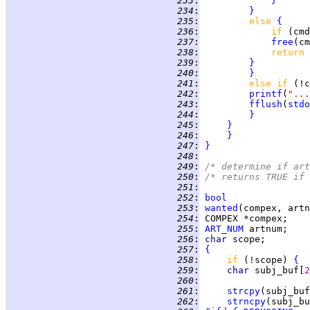
 233
:
}
 234
:
}
 235
:
else 
{
 236
:
if 
 237
:
free
 238
:
return 
 239
:
}
 240
:
}
 241
:
else if 
(!c
 242
:
printf
(
"...
 243
:
fflush
(
stdo
 244
:
}
 245
:
}
 246
:
}
 247
:
}
 248
:
 249
:
/* determine if art
 250
:
/* returns TRUE if 
 251
:
 252
:
bool
 253
:
wanted
 254
:
 255
:
ART_NUM
 256
:
char 
 257
:
{
 258
:
if 
(!scope) 
{
 259
:
char 
subj_buf[
2
 260
:
 261
:
strcpy
(subj_buf
 262
:
strncpy
(subj_bu