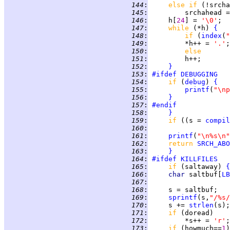
 144
:
else if 
 145
:
         srchahead =
 146
:
     h[
24
] = 
'\0'
;  
 147
:
while 
(*h) 
{
 148
:
if 
(
index
(
"
 149
:
         *h++ = 
'.'
 150
:
else
 151
:
 152
:
}
 153
:
#ifdef
DEBUGGING
 154
:
if 
(
debug
) 
{
 155
:
printf
(
"\np
 156
:
}
 157
:
#endif
 158
:
}
 159
:
if 
((s = 
compil
 160
:
 161
:
printf
(
"\n%s\n"
 162
:
return 
SRCH_ABO
 163
:
}
 164
:
#ifdef
KILLFILES
 165
:
if 
(saltaway) 
{
 166
:
char 
saltbuf[
LB
 167
:
 168
:
 169
:
sprintf
(s,
"/%s/
 170
:
     s += 
strlen
 171
:
if 
 172
:
         *s++ = 
'r'
 173
:
if 
(howmuch==
1