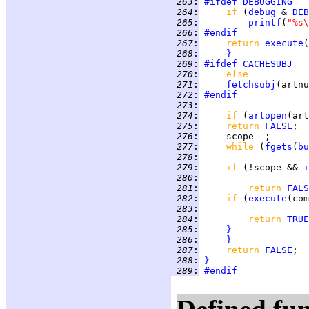
 263
:
#ifdef
DEBUGGING
 264
:
if 
(
debug
 & 
DEB
 265
:
printf
(
"%s\
 266
:
#endif
 267
:
return 
execute
(
 268
:
}
 269
:
#ifdef
CACHESUBJ
 270
:
else
 271
:
fetchsubj
(artnu
 272
:
#endif
 273
:
 274
:
if 
(
artopen
(art
 275
:
return 
FALSE
;  
 276
:
 277
:
while 
(
fgets
(
bu
 278
:
 279
:
if 
(!scope && 
i
 280
:
 281
:
return 
FALS
 282
:
if 
(
execute
(com
 283
:
 284
:
return 
TRUE
 285
:
}
 286
:
}
 287
:
return 
FALSE
;  
 288
:
}
 289
:
#endif