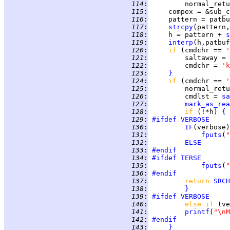
 114
:
         normal_retu
 115
:
 116
:
     pattern = patbu
 117
:
strcpy
(pattern,
 118
:
     h = pattern + 
s
 119
:
interp
(h,patbuf
 120
:
if 
(cmdchr == 
'
 121
:
         saltaway = 
 122
:
         cmdchr = 
'k
 123
:
}
 124
:
if 
(cmdchr == 
'
 125
:
         normal_retu
 126
:
         cmdlst = 
sa
 127
:
mark_as_rea
 128
:
if 
(!*h) 
{
 129
:
#ifdef
VERBOSE
 130
:
IF
 131
:
fputs
(
"
 132
:
ELSE
 133
:
#endif
 134
:
#ifdef
TERSE
 135
:
fputs
(
"
 136
:
#endif
 137
:
return 
SRCH
 138
:
}
 139
:
#ifdef
VERBOSE
 140
:
else if 
 141
:
printf
(
"\nM
 142
:
#endif
 143
:
}