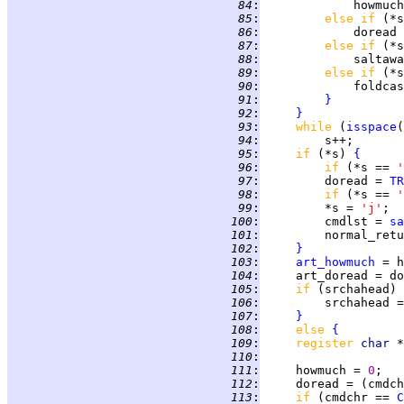
  84
:
             howmuch
  85
:
else if 
(*s
  86
:
             doread 
  87
:
else if 
(*s
  88
:
             saltawa
  89
:
else if 
(*s
  90
:
             foldcas
  91
:
}
  92
:
}
  93
:
while 
(
isspace
(
  94
:
  95
:
if 
(*s) 
{
  96
:
if 
(*s == 
'
  97
:
         doread = 
TR
  98
:
if 
(*s == 
'
  99
:
         *s = 
'j'
 100
:
         cmdlst = 
sa
 101
:
         normal_retu
 102
:
}
 103
:
art_howmuch
 104
:
 105
:
if 
 106
:
         srchahead =
 107
:
}
 108
:
else 
{
 109
:
register 
char 
 110
:
 111
:
     howmuch = 
0
;   
 112
:
     doread = (cmdch
 113
:
if 
(cmdchr == 
C