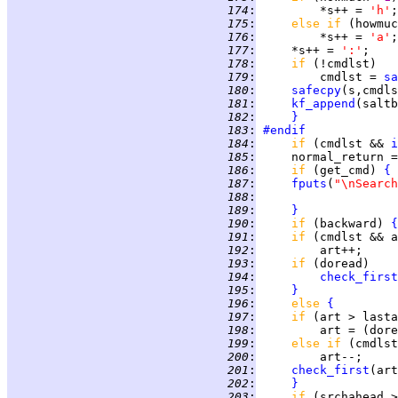
 174
:
         *s++ = 
'h'
 175
:
else if 
(howmuc
 176
:
         *s++ = 
'a'
 177
:
     *s++ = 
':'
 178
:
if 
 179
:
         cmdlst = 
sa
 180
:
safecpy
(s,cmdls
 181
:
kf_append
 182
:
}
 183
:
#endif
 184
:
if 
(cmdlst && 
i
 185
:
     normal_return =
 186
:
if 
(get_cmd) 
{
 187
:
fputs
(
"\nSearch
 188
:
 189
:
}
 190
:
if 
(backward) 
{
 191
:
if 
 192
:
         art++;     
 193
:
if 
 194
:
check_first
 195
:
}
 196
:
else 
{
 197
:
if 
 198
:
         art = (dore
 199
:
else if 
 200
:
         art--;     
 201
:
check_first
 202
:
}
 203
:
if 
(srchahead >