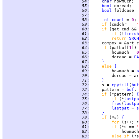
  54
:
char 
howmuch;  
  55
:
bool
 doread;   
  56
:
bool
 foldcase =
  57
:
  58
:
int_count
 = 
0
  59
:
if 
(cmdchr == 
'
  60
:
if 
(get_cmd && 
  61
:
if 
(!
finish
  62
:
return 
SRCH
  63
:
  64
:
if 
(patbuf[
1
]) 
  65
:
         howmuch = 
0
  66
:
         doread = 
FA
  67
:
}
  68
:
else 
{
  69
:
         howmuch = 
a
  70
:
  71
:
}
  72
:
     s = 
cpytill
(
buf
  73
:
     pattern = 
buf
  74
:
if 
(*pattern) 
{
  75
:
if 
(*
lastpa
  76
:
free
(
lastpa
  77
:
lastpat
 = 
s
  78
:
}
  79
:
if 
(*s) 
{
  80
:
for 
(s++; *
  81
:
if 
(*s == 
'
  82
:
             howmuch
  83
:
else if 
(*s