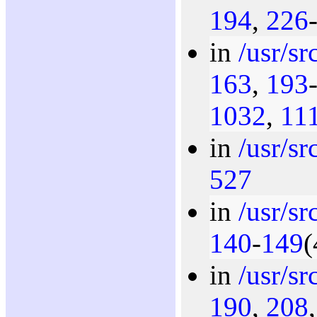
194
,
226
in
/usr/sr
163
,
193
1032
,
11
in
/usr/sr
527
in
/usr/s
140
-
149
(
in
/usr/sr
190
,
208