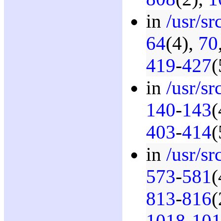
in
/usr/sr
64
(4),
70
419
-
427
(
in
/usr/s
140
-
143
(
403
-
414
(
in
/usr/sr
573
-
581
(
813
-
816
(
1018
-
10