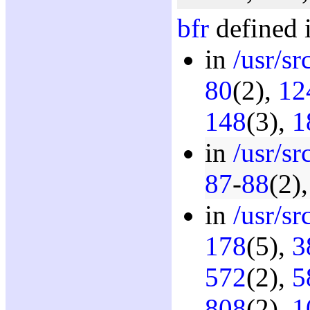
bfr
defined 
in
/usr/sr
80
(2),
12
148
(3),
1
in
/usr/s
87
-
88
(2)
in
/usr/sr
178
(5),
3
572
(2),
5
808
(2),
1