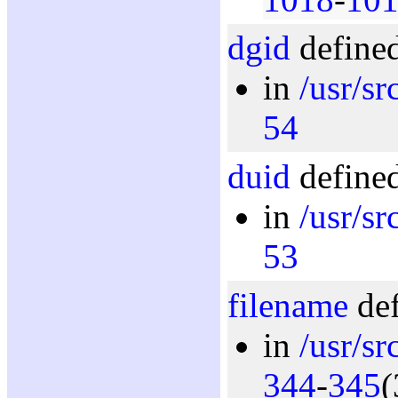
dgid
defined
in
/usr/s
54
duid
defined
in
/usr/s
53
filename
def
in
/usr/sr
344
-
345
(