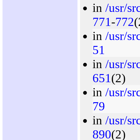
in
/usr/s
771
-
772
(
in
/usr/s
51
in
/usr/sr
651
(2)
in
/usr/s
79
in
/usr/sr
890
(2)