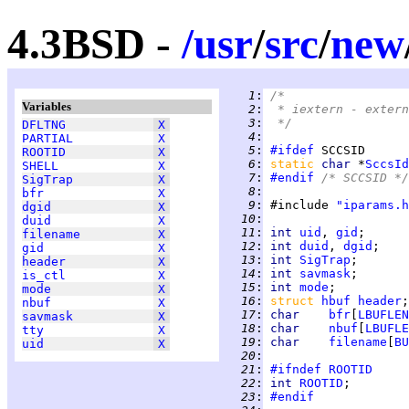
4.3BSD -
/
usr
/
src
/
new
   1
:
/*
Variables
   2
:
 * iextern - extern
   3
:
 */
DFLTNG
X
   4
:
PARTIAL
X
   5
:
#ifdef
ROOTID
X
   6
:
static 
char 
*
SccsId
SHELL
X
   7
:
#endif
 /* SCCSID */
SigTrap
X
   8
:
bfr
X
   9
:
 #include 
"iparams.h
dgid
X
  10
:
duid
X
  11
:
int 
uid
, 
gid
;      
filename
X
  12
:
int 
duid
, 
dgid
;    
gid
X
  13
:
int 
SigTrap
;       
header
X
  14
:
int 
savmask
;       
is_ctl
X
  15
:
int 
mode
;          
mode
X
  16
:
struct 
hbuf
header
;
nbuf
X
  17
:
char    
bfr
[
LBUFLEN
savmask
X
  18
:
char    
nbuf
[
LBUFLE
tty
X
  19
:
char    
filename
[
BU
uid
X
  20
:
  21
:
#ifndef
ROOTID
  22
:
int 
ROOTID
;        
  23
:
#endif