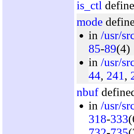
is_ctl
define
mode
define
in
/usr/s
85
-
89
(4)
in
/usr/s
44
,
241
,
nbuf
defined
in
/usr/sr
318
-
333
(
732
-
735
(