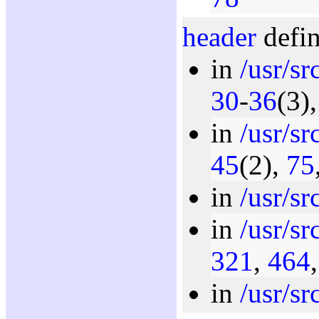
header
defin
in
/usr/s
30
-
36
(3)
in
/usr/s
45
(2),
75
in
/usr/sr
in
/usr/sr
321
,
464
in
/usr/sr