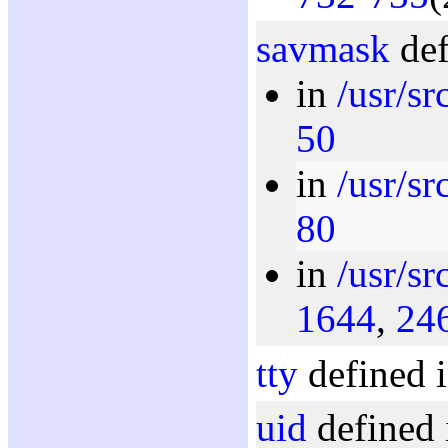
savmask
def
in
/usr/s
50
in
/usr/s
80
in
/usr/sr
1644
,
24
tty
defined i
uid
defined 