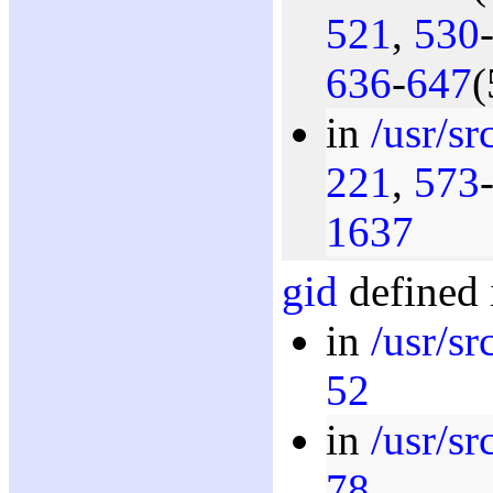
521
,
530
636
-
647
(
in
/usr/sr
221
,
573
1637
gid
defined 
in
/usr/s
52
in
/usr/s
78