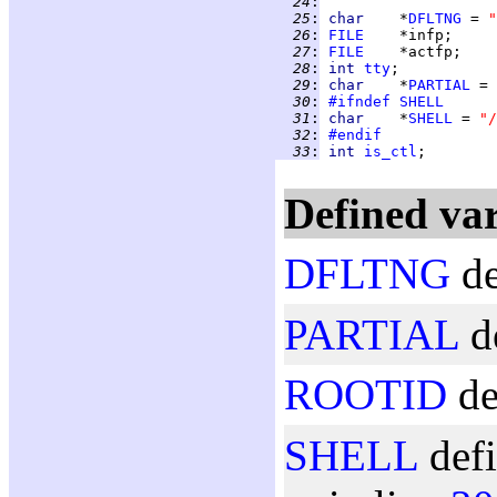
  24
:
  25
:
char    
*
DFLTNG
 = 
"
  26
:
FILE
    *infp;     
  27
:
FILE
    *actfp;    
  28
:
int 
tty
;           
  29
:
char    
*
PARTIAL
 = 
  30
:
#ifndef
SHELL
  31
:
char    
*
SHELL
 = 
"/
  32
:
#endif
  33
:
int 
is_ctl
;        
Defined var
DFLTNG
de
PARTIAL
de
ROOTID
de
SHELL
defi