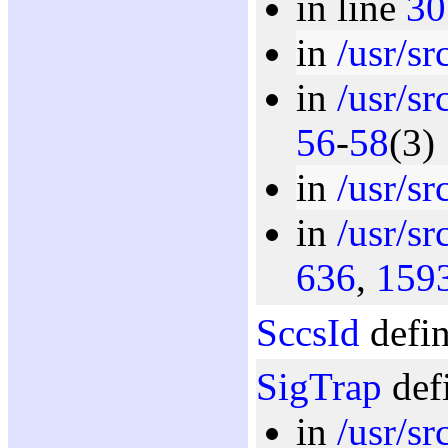
in line
30
in
/usr/s
in
/usr/s
56
-
58
(3)
in
/usr/sr
in
/usr/sr
636
,
159
SccsId
defin
SigTrap
def
in
/usr/s