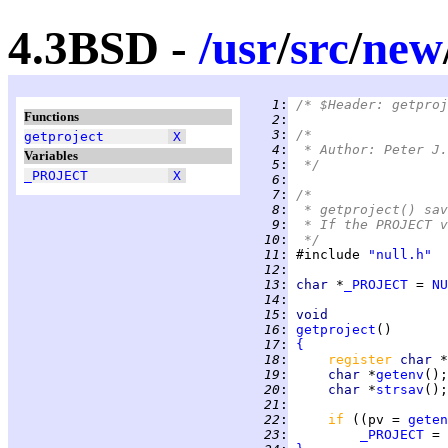
4.3BSD -
/
usr
/
src
/
new
   1
:
/* $Header: getproj
Functions
   2
:
   3
:
/*
getproject
X
   4
:
 * Author: Peter J.
Variables
   5
:
 */
_PROJECT
X
   6
:
   7
:
/*
   8
:
 * getproject() sav
   9
:
 * If the PROJECT v
  10
:
 */
  11
:
 #include 
"null.h"
  12
:
  13
:
char 
*
_PROJECT
 = 
NU
  14
:
  15
:
void
  16
:
getproject
  17
:
{
  18
:
register 
char 
*
  19
:
char 
*
getenv
();
  20
:
char 
*
strsav
();
  21
:
  22
:
if 
((pv = 
geten
  23
:
_PROJECT
 = 