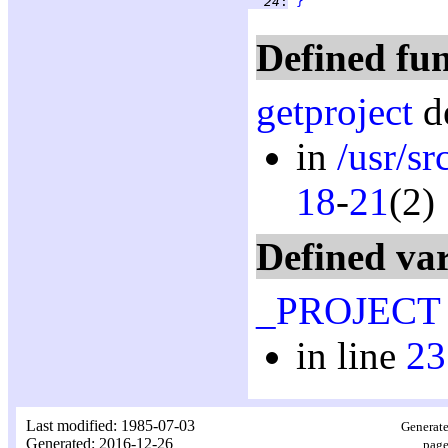
  24
:
}
Defined fun
getproject
de
in
/usr/s
18
-
21
(2)
Defined var
_PROJECT
in line
23
Last modified: 1985-07-03
Generate
Generated: 2016-12-26
page