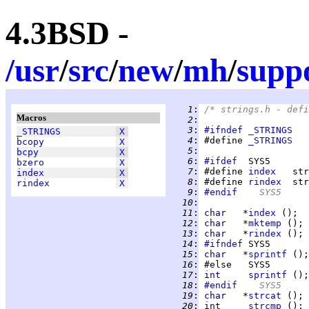
4.3BSD -
/
usr
/
src
/
new
/
mh
/
supp
   1
:
/* strings.h - defi
Macros
   2
:
   3
:
#ifndef
_STRINGS
_STRINGS
X
   4
:
 #define 
_STRINGS
bcopy
X
   5
:
bcpy
X
   6
:
#ifdef
bzero
X
   7
:
 #define 
index
index
X
   8
:
 #define 
rindex
rindex
X
   9
:
#endif
	SYS5
  10
:
  11
:
char   
*
index
  12
:
char   
*
mktemp
  13
:
char   
*
rindex
  14
:
#ifndef
  15
:
char   
*
sprintf
  16
:
  17
:
int     
sprintf
  18
:
#endif
	SYS5
  19
:
char   
*
strcat
  20
:
int     
strcmp