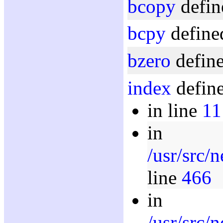
bcopy
defin
bcpy
define
bzero
define
index
define
in line
11
in
/usr/src/
line
466
in
/usr/src/