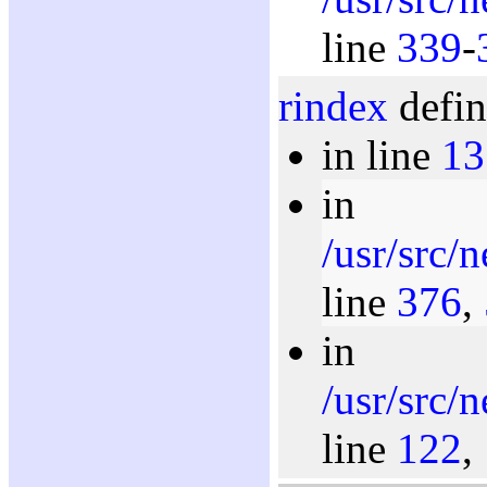
line
339
-
rindex
defin
in line
13
in
/usr/src/
line
376
,
in
/usr/src/
line
122
,