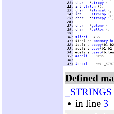
  21
:
char   
*
strcpy
  22
:
int 
strlen
  23
:
char   
*
strncat
  24
:
int     
strncmp
  25
:
char   
*
strncpy
  26
:
  27
:
char   
*
getenv
  28
:
char   
*
calloc
 (), 
  29
:
  30
:
#ifdef
  31
:
 #include 
<memory.h>
  32
:
 #define 
bcopy
(b1,b2
  33
:
 #define 
bcpy
(b1,b2,
  34
:
 #define 
bzero
(b,len
  35
:
#endif
	SYS5
  36
:
  37
:
#endif
	not _STR
Defined ma
_STRINGS
in line
3