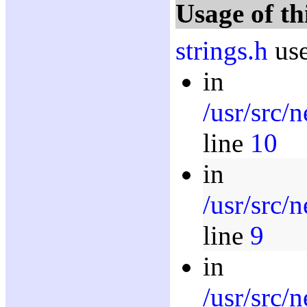
Usage of th
strings.h
use
in
/usr/src/
line
10
in
/usr/src/
line
9
in
/usr/src/