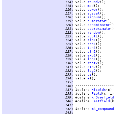
 114
:
 value 
round2
 115
:
 value 
mod
 116
:
 value 
power
 117
:
 value 
absval
 118
:
 value 
signum
 119
:
 value 
numerator
 120
:
 value 
denominator
 121
:
 value 
approximate
 122
:
 value 
random
 123
:
 value 
root1
 124
:
 value 
sin1
 125
:
 value 
cos1
 126
:
 value 
tan1
 127
:
 value 
atn1
 128
:
 value 
exp1
 129
:
 value 
log1
 130
:
 value 
root2
 131
:
 value 
atn2
 132
:
 value 
log2
 133
:
 value 
pi
 134
:
 value 
e
 135
:
 136
:
/******************
 137
:
 #define 
Nfields
 138
:
 #define 
Field
 139
:
 #define 
k_Overfield
 140
:
 #define 
Lastfield
(k
 141
:
 142
:
 #define 
mk_compound
 143
: