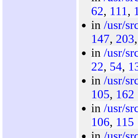
62
,
111
,
in
/usr/sr
147
,
203
in
/usr/sr
22
,
54
,
1
in
/usr/sr
105
,
162
in
/usr/sr
106
,
115
in
/usr/sr