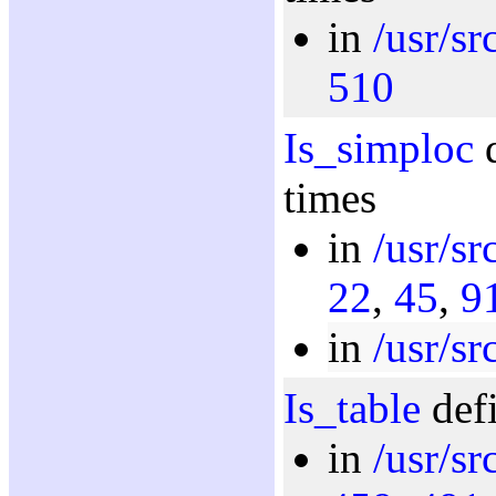
in
/usr/sr
510
Is_simploc
d
times
in
/usr/sr
22
,
45
,
9
in
/usr/sr
Is_table
defi
in
/usr/sr