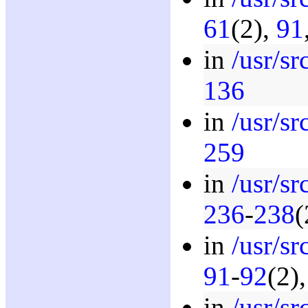
61
(2),
91
in
/usr/sr
136
in
/usr/s
259
in
/usr/sr
236
-
238
(
in
/usr/s
91
-
92
(2)
in
/usr/sr