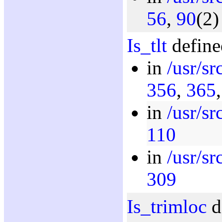
56
,
90
(2)
Is_tlt
define
in
/usr/sr
356
,
365
in
/usr/sr
110
in
/usr/sr
309
Is_trimloc
d