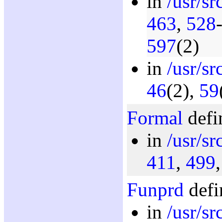
in
/usr/sr
463
,
528
597
(2)
in
/usr/sr
46
(2),
59
Formal
defi
in
/usr/sr
411
,
499
Funprd
defi
in
/usr/s