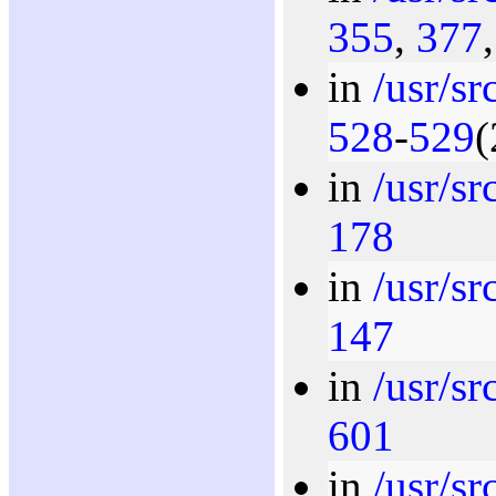
355
,
377
in
/usr/sr
528
-
529
(
in
/usr/sr
178
in
/usr/sr
147
in
/usr/s
601
in
/usr/sr