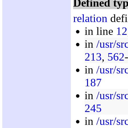
Defined typ
relation
defi
in line
12
in
/usr/sr
213
,
562
in
/usr/sr
187
in
/usr/s
245
in
/usr/s