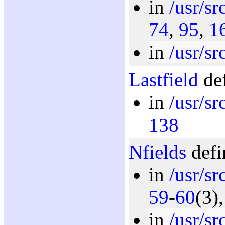
in
/usr/sr
74
,
95
,
1
in
/usr/sr
Lastfield
def
in
/usr/sr
138
Nfields
defi
in
/usr/sr
59
-
60
(3)
in
/usr/sr