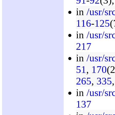
91
-
92
(3)
in
/usr/sr
116
-
125
(
in
/usr/sr
217
in
/usr/sr
51
,
170
(
265
,
335
in
/usr/sr
137