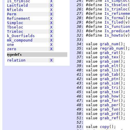
  24
:
 #define 
Is_simploc
Is_trimloc
X
  25
:
 #define 
Is_tbseloc
Lastfield
X
  26
:
 #define 
Is_trimloc
Nfields
X
  27
:
 #define 
Is_refineme
Perm
X
  28
:
 #define 
Is_formal
Refinement
X
  29
:
 #define 
Is_filed
Simploc
X
  30
:
 #define 
Is_function
Tbseloc
X
  31
:
 #define 
Is_predicat
Trimloc
X
  32
:
 #define 
Is_howto
k_Overfields
X
  33
:
mk_compound
X
  34
:
 value 
grab_num
one
X
  35
:
 value 
regrab_num
zero
X
  36
:
 value 
grab_rat
typedef's
  37
:
 value 
grab_tex
relation
X
  38
:
 value 
grab_com
  39
:
 value 
grab_elt
  40
:
 value 
grab_lis
  41
:
 value 
grab_tab
  42
:
 value 
grab_ptn
  43
:
 value 
grab_sim
  44
:
 value 
grab_tri
  45
:
 value 
grab_tse
  46
:
 value 
grab_how
  47
:
 value 
grab_for
  48
:
 value 
grab_per
  49
:
 value 
grab_fun
  50
:
 value 
grab_prd
  51
:
 value 
grab_ref
  52
:
  53
:
 value 
copy