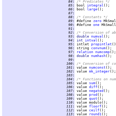
  84
:
/* Predicates */
  85
:
 bool 
integral
();   
  86
:
 bool 
large
();      
  87
:
  88
:
/* Constants */
  89
:
 #define 
zero
 MkSmal
  90
:
 #define 
one
 MkSmall
  91
:
  92
:
/* Conversion of ab
  93
:
double 
numval
();   
  94
:
int 
intval
();      
  95
:
 intlet 
propintlet
()
  96
:
 string 
convnum
();  
  97
:
relation
numcomp
();
  98
:
double 
numhash
();  
  99
:
 100
:
/* Conversion of co
 101
:
 value 
numconst
();  
 102
:
 value 
mk_integer
();
 103
:
 104
:
/* Functions on num
 105
:
 value 
sum
 106
:
 value 
diff
 107
:
 value 
negated
 108
:
 value 
prod
 109
:
 value 
quot
 110
:
 111
:
 value 
floorf
 112
:
 value 
ceilf
 113
:
 value 
round1