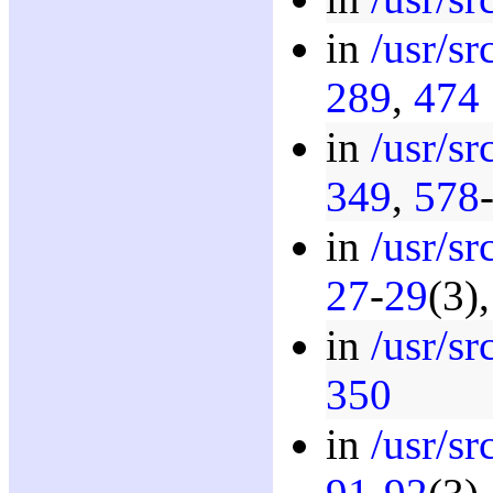
in
/usr/s
289
,
474
in
/usr/sr
349
,
578
in
/usr/sr
27
-
29
(3)
in
/usr/sr
350
in
/usr/sr