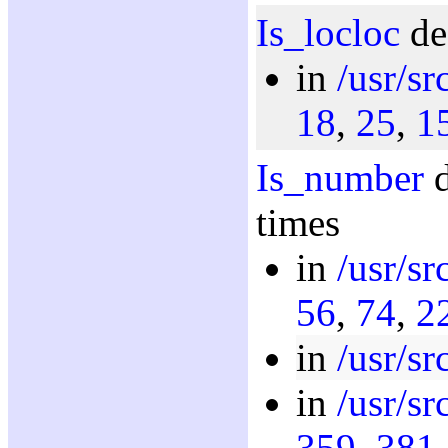
Is_locloc
de
in
/usr/sr
18
,
25
,
1
Is_number
d
times
in
/usr/s
56
,
74
,
2
in
/usr/sr
in
/usr/sr
359
,
381