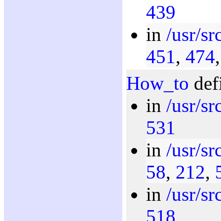
439
in
/usr/sr
451
,
474
How_to
def
in
/usr/s
531
in
/usr/sr
58
,
212
,
in
/usr/sr
518