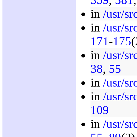
in
/usr/sr
in
/usr/sr
171
-
175
(
in
/usr/sr
38
,
55
in
/usr/sr
in
/usr/sr
109
in
/usr/sr