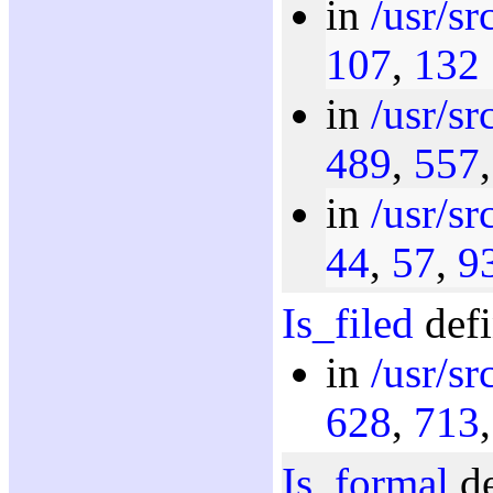
in
/usr/sr
107
,
132
in
/usr/sr
489
,
557
in
/usr/sr
44
,
57
,
9
Is_filed
defi
in
/usr/sr
628
,
713
Is_formal
de