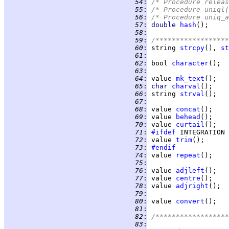
  54
:
/* Procedure releas
  55
:
/* Procedure uniql(
  56
:
/* Procedure uniq_a
  57
:
double 
hash
  58
:
  59
:
/******************
  60
:
 string 
strcpy
(), 
st
  61
:
  62
:
 bool 
character
  63
:
  64
:
 value 
mk_text
  65
:
char 
charval
  66
:
 string 
strval
  67
:
  68
:
 value 
concat
  69
:
 value 
behead
  70
:
 value 
curtail
  71
:
#ifdef
  72
:
 value 
trim
  73
:
#endif
  74
:
 value 
repeat
  75
:
  76
:
 value 
adjleft
  77
:
 value 
centre
  78
:
 value 
adjright
  79
:
  80
:
 value 
convert
  81
:
  82
:
/******************
  83
: