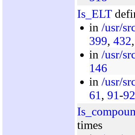
Is_ELT
defi
in
/usr/sr
399
,
432
in
/usr/sr
146
in
/usr/sr
61
,
91
-
9
Is_compou
times