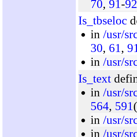
70
,
91
-
9
Is_tbseloc
d
in
/usr/sr
30
,
61
,
9
in
/usr/sr
Is_text
defin
in
/usr/sr
564
,
591
in
/usr/sr
in
/usr/sr