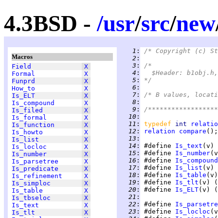
4.3BSD -
/
usr
/
src
/
new
   1
:
/* Copyright (c) St
Macros
   2
:
   3
:
/*
Field
X
   4
:
  $Header: b1obj.h,
Formal
X
   5
:
*/
Funprd
X
   6
:
How_to
X
   7
:
/* B values, locati
Is_ELT
X
   8
:
Is_compound
X
   9
:
/******************
Is_filed
X
  10
:
Is_formal
X
  11
:
typedef 
int 
relatio
Is_function
X
  12
:
relation
compare
Is_howto
X
  13
:
Is_list
X
  14
:
 #define 
Is_text
Is_locloc
X
  15
:
 #define 
Is_number
Is_number
X
  16
:
 #define 
Is_compound
Is_parsetree
X
  17
:
 #define 
Is_list
Is_predicate
X
  18
:
 #define 
Is_table
Is_refinement
X
  19
:
 #define 
Is_tlt
Is_simploc
X
  20
:
 #define 
Is_ELT
Is_table
X
  21
:
Is_tbseloc
X
  22
:
 #define 
Is_parsetre
Is_text
X
  23
:
 #define 
Is_locloc
Is_tlt
X