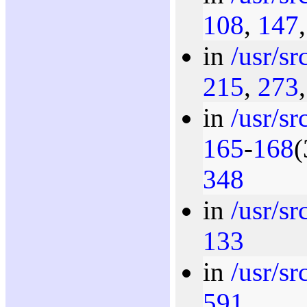
108
,
147
in
/usr/sr
215
,
273
in
/usr/sr
165
-
168
(
348
in
/usr/sr
133
in
/usr/sr
591