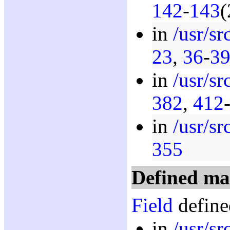
142
-
143
(
in
/usr/sr
23
,
36
-
3
in
/usr/sr
382
,
412
in
/usr/sr
355
Defined ma
Field
define
in
/usr/sr