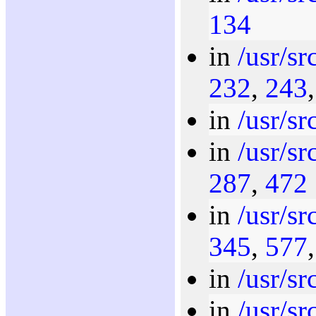
134
in
/usr/sr
232
,
243
in
/usr/sr
in
/usr/s
287
,
472
in
/usr/sr
345
,
577
in
/usr/sr
in
/usr/sr