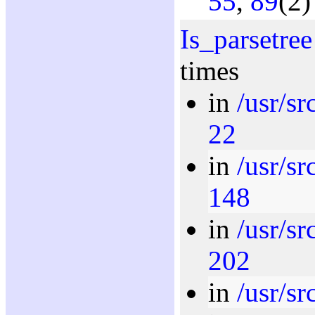
55
,
89
(2)
Is_parsetree
times
in
/usr/s
22
in
/usr/sr
148
in
/usr/sr
202
in
/usr/sr