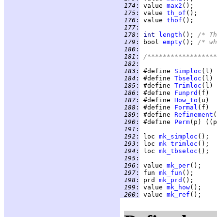
 174
:
 value 
max2
 175
:
 value 
th_of
 176
:
 value 
thof
 177
:
 178
:
int 
length
(); 
/* Th
 179
:
 bool 
empty
(); 
/* wh
 180
:
 181
:
/******************
 182
:
 183
:
 #define 
Simploc
 184
:
 #define 
Tbseloc
 185
:
 #define 
Trimloc
 186
:
 #define 
Funprd
 187
:
 #define 
How_to
 188
:
 #define 
Formal
 189
:
 #define 
Refinement
 190
:
 #define 
Perm
 191
:
 192
:
 loc 
mk_simploc
 193
:
 loc 
mk_trimloc
 194
:
 loc 
mk_tbseloc
 195
:
 196
:
 value 
mk_per
 197
:
 fun 
mk_fun
 198
:
 prd 
mk_prd
 199
:
 value 
mk_how
 200
:
 value 
mk_ref