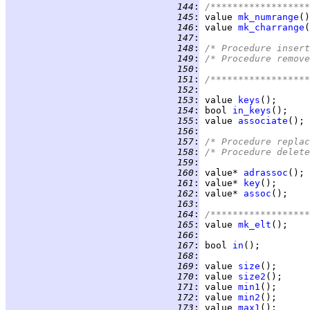
 144
:
/******************
 145
:
 value 
mk_numrange
 146
:
 value 
mk_charrange
 147
:
 148
:
/* Procedure insert
 149
:
/* Procedure remove
 150
:
 151
:
/******************
 152
:
 153
:
 value 
keys
 154
:
 bool 
in_keys
 155
:
 value 
associate
 156
:
 157
:
/* Procedure replac
 158
:
/* Procedure delete
 159
:
 160
:
 value* 
adrassoc
 161
:
 value* 
key
 162
:
 value* 
assoc
 163
:
 164
:
/******************
 165
:
 value 
mk_elt
 166
:
 167
:
 bool 
in
 168
:
 169
:
 value 
size
 170
:
 value 
size2
 171
:
 value 
min1
 172
:
 value 
min2
 173
:
 value 
max1