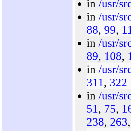
in
/usr/sr
in
/usr/sr
88
,
99
,
1
in
/usr/sr
89
,
108
,
in
/usr/sr
311
,
322
in
/usr/sr
51
,
75
,
1
238
,
263