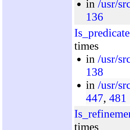
in
/usr/sr
136
Is_predicate
times
in
/usr/sr
138
in
/usr/sr
447
,
481
Is_refineme
times