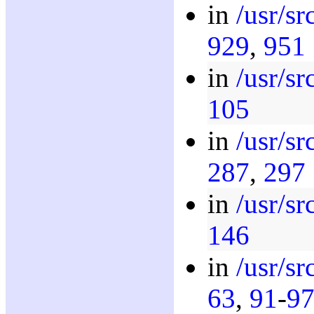
in
/usr/sr
929
,
951
in
/usr/sr
105
in
/usr/sr
287
,
297
in
/usr/sr
146
in
/usr/sr
63
,
91
-
9