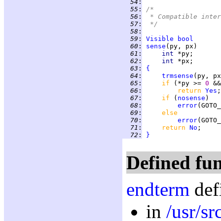
  54
:
  55
:
/*
  56
:
 * Compatible inter
  57
:
 */
  58
:
  59
:
Visible
bool
  60
:
sense
  61
:
int 
  62
:
int 
  63
:
{
  64
:
trmsense
  65
:
if 
(*py >= 
0 
&&
  66
:
return 
Yes
  67
:
if 
(
nosense
  68
:
error
  69
:
else
  70
:
error
  71
:
return 
No
  72
:
}
Defined fun
endterm
def
in
/usr/s