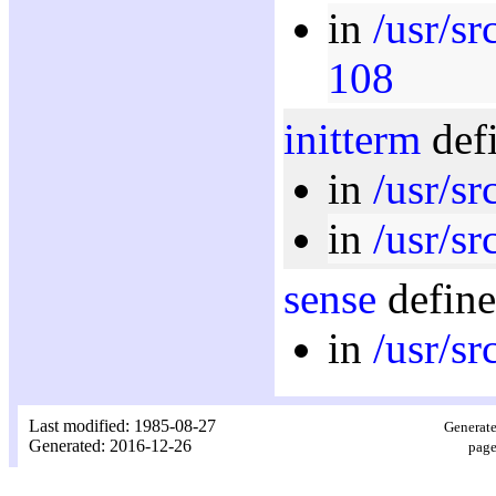
in
/usr/s
108
initterm
defi
in
/usr/s
in
/usr/s
sense
define
in
/usr/s
Last modified: 1985-08-27
Generate
Generated: 2016-12-26
page