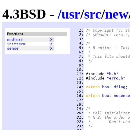
4.3BSD -
/
usr
/
src
/
new
   1
:
/* Copyright (c) St
Functions
   2
:
/* $Header: term.c,
   3
:
endterm
X
   4
:
/*
initterm
X
   5
:
 * B editor -- Init
sense
X
   6
:
 *
   7
:
 * This file should
   8
:
 */
   9
:
  10
:
  11
:
 #include 
"b.h"
  12
:
 #include 
"erro.h"
  13
:
  14
:
extern 
bool
dflag
  15
:
  16
:
extern 
bool
nosense
  17
:
  18
:
  19
:
/*
  20
:
 * Call initializat
  21
:
 * N.B. the order o
  22
:
 *	Don't ch
  23
:
 */