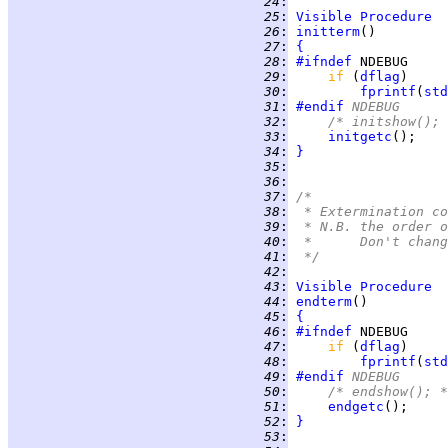
  24
:
  25
:
Visible
Procedure
  26
:
initterm
  27
:
{
  28
:
#ifndef
  29
:
if 
(
dflag
  30
:
fprintf
(
std
  31
:
#endif
 NDEBUG
  32
:
/* initshow(); 
  33
:
initgetc
  34
:
}
  35
:
  36
:
  37
:
/*
  38
:
 * Extermination co
  39
:
 * N.B. the order o
  40
:
 *      Don't chang
  41
:
 */
  42
:
  43
:
Visible
Procedure
  44
:
endterm
  45
:
{
  46
:
#ifndef
  47
:
if 
(
dflag
  48
:
fprintf
(
std
  49
:
#endif
 NDEBUG
  50
:
/* endshow(); *
  51
:
endgetc
  52
:
}
  53
: