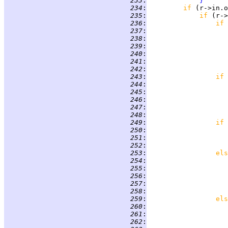
 233
:
}
 234
:
if 
 235
:
if 
(r->
 236
:
if 
 237
:
 238
:
 239
:
 240
:
 241
:
 242
:
 243
:
if 
 244
:
 245
:
 246
:
 247
:
 248
:
 249
:
if 
 250
:
                    
 251
:
                    
 252
:
                    
 253
:
els
 254
:
                    
 255
:
                    
 256
:
                    
 257
:
                    
 258
:
                    
 259
:
els
 260
:
                    
 261
:
                    
 262
:
                    