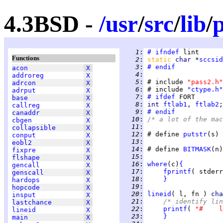
4.3BSD -
/
usr
/
src
/
lib
/
   1
:
# ifndef
Functions
   2
:
static 
char 
*
sccsid
   3
:
# endif
acon
X
   4
:
addroreg
X
   5
:
 # include 
"pass2.h"
adrcon
X
   6
:
 # include 
"ctype.h"
adrput
X
   7
:
# ifdef
base
X
   8
:
int 
ftlab1
, 
ftlab2
callreg
X
   9
:
# endif
canaddr
X
  10
:
/* a lot of the mac
cbgen
X
  11
:
collapsible
X
  12
:
 # define 
putstr
(s) 
conput
X
  13
:
eobl2
X
  14
:
 # define 
BITMASK
(n)
fixpre
X
  15
:
flshape
X
  16
:
where
(c)
{
gencall
X
  17
:
fprintf
( stderr
genscall
X
  18
:
}
hardops
X
  19
:
hopcode
X
  20
:
lineid
( l, fn ) 
cha
insput
X
  21
:
/* identify lin
lastchance
X
  22
:
printf
( 
"
lineid
X
  23
:
}
main
X