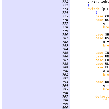
 771
:
         p->in.right
 772
:
{
 773
:
switch 
 774
:
{
 775
:
case 
CH
 776
:
case 
 777
:
                 o =
 778
:
bre
 779
:
 780
:
case 
 781
:
case 
 782
:
                 o =
 783
:
bre
 784
:
 785
:
case 
 786
:
case 
 787
:
case 
 788
:
case 
 789
:
case 
 790
:
                 o =
 791
:
bre
 792
:
 793
:
case 
 794
:
                 o =
 795
:
bre
 796
:
 797
:
default
 798
:
if 
 799
:
                    
 800
:
                    