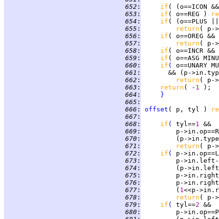
 652
:
if
( (o==ICON &&
 653
:
if
( o==REG ) 
re
 654
:
if
 655
:
return
 656
:
if
 657
:
return
( p->
 658
:
if
( o==INCR && 
 659
:
if
( o==ASG MINU
 660
:
if
(
 661
:
       && (p->in.typ
 662
:
return
( p->
 663
:
return
( -
1 
 664
:
}
 665
:
 666
:
offset
( p, tyl ) 
re
 667
:
 668
:
if
(
 tyl==
1 
 669
:
 670
:
         (p->in.type
 671
:
return
 672
:
if
(
 673
:
 674
:
 675
:
 676
:
         p->in.right
 677
:
         (
1
<<p->in.r
 678
:
return
 679
:
if
(
 tyl==
2 
 680
: