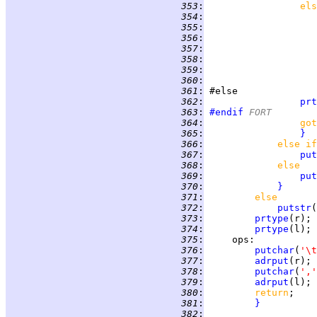
 353
:
els
 354
:
 355
:
 356
:
 357
:
 358
:
 359
:
 360
:
 361
:
 362
:
prt
 363
:
#endif
 FORT
 364
:
got
 365
:
}
 366
:
else if
 367
:
put
 368
:
else
 369
:
put
 370
:
}
 371
:
else
 372
:
putstr
(
 373
:
prtype
 374
:
prtype
 375
:
ops
 376
:
putchar
(
'\t
 377
:
adrput
 378
:
putchar
(
','
 379
:
adrput
 380
:
return
 381
:
}
 382
: