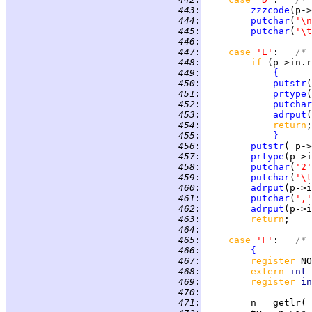
 443
:
zzzcode
(p->
 444
:
putchar
(
'\n
 445
:
putchar
(
'\t
 446
:
 447
:
case 
'E'
:   
/* 
 448
:
if 
(p->in.r
 449
:
{
 450
:
putstr
(
 451
:
prtype
 452
:
putchar
 453
:
adrput
 454
:
return
 455
:
}
 456
:
putstr
( p->
 457
:
prtype
 458
:
putchar
(
'2'
 459
:
putchar
(
'\t
 460
:
adrput
 461
:
putchar
(
','
 462
:
adrput
 463
:
return
 464
:
 465
:
case 
'F'
:   
/* 
 466
:
{
 467
:
register 
 468
:
extern 
int 
 469
:
register 
in
 470
:
 471
:
         n = getlr( 