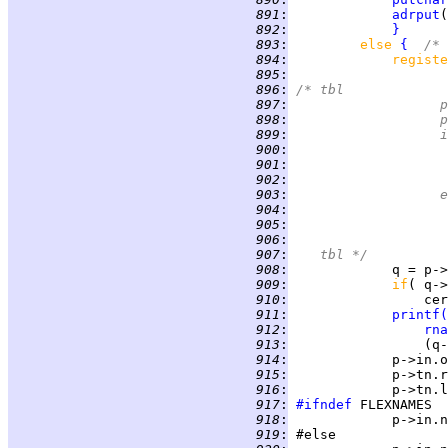
 891
:
adrput
 892
:
}
 893
:
else 
{
/* 
 894
:
registe
 895
:
 896
:
/* tbl
 897
:
	
 898
:
	
 899
:
	
 900
:
 901
:
 902
:
 903
:
	
 904
:
 905
:
 906
:
 907
:
   tbl */
 908
:
 909
:
if
( q->
 910
:
                 cer
 911
:
printf
(
 912
:
rna
 913
:
                 (q-
 914
:
 915
:
 916
:
             p->tn.l
 917
:
#ifndef
 918
:
             p->in.n
 919
: