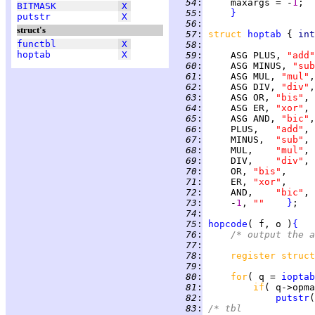
  54
:
     maxargs = -
1
BITMASK
X
  55
:
}
putstr
X
  56
:
struct's
  57
:
struct 
hoptab
 { 
int
functbl
X
  58
:
hoptab
X
  59
:
     ASG PLUS, 
"add"
  60
:
     ASG MINUS, 
"sub
  61
:
     ASG MUL, 
"mul"
  62
:
     ASG DIV, 
"div"
  63
:
     ASG OR, 
"bis"
  64
:
     ASG ER, 
"xor"
  65
:
     ASG AND, 
"bic"
  66
:
     PLUS,   
"add"
  67
:
     MINUS,  
"sub"
  68
:
     MUL,    
"mul"
  69
:
     DIV,    
"div"
  70
:
     OR, 
"bis"
  71
:
     ER, 
"xor"
  72
:
     AND,    
"bic"
  73
:
     -
1
, 
""    
}
  74
:
  75
:
hopcode
( f, o )
{
  76
:
/* output the a
  77
:
  78
:
register struct
  79
:
  80
:
for
( q = 
ioptab
  81
:
if
( q->opma
  82
:
putstr
  83
:
/* tbl