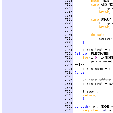
 711
:
case 
INCR
 712
:
case 
 713
:
 714
:
break
 715
:
 716
:
case 
UNARY 
 717
:
 718
:
break
 719
:
 720
:
default
 721
:
             cerror(
 722
:
}
 723
:
 724
:
 725
:
#ifndef
 726
:
for
(i=
0
 727
:
 728
:
 729
:
 730
:
#endif
 731
:
 732
:
/* init offset 
 733
:
     p->tn.rval = R2
 734
:
 735
:
 736
:
return
 737
:
}
 738
:
 739
:
canaddr
( p ) NODE *
 740
:
register 
int 