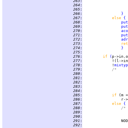
 263
:
                    
 264
:
                    
 265
:
                    
 266
:
}
 267
:
else 
{
 268
:
put
 269
:
put
 270
:
aco
 271
:
put
 272
:
adr
 273
:
ret
 274
:
}
 275
:
 276
:
if 
(
 277
:
 278
:
             !
mixtyp
 279
:
/*
 280
:
	
 281
:
	
 282
:
	
 283
:
	
 284
:
		
 285
:
if 
(m =
 286
:
 287
:
else 
{
 288
:
/*
 289
:
 290
:
 291
:
                 NOD
 292
: