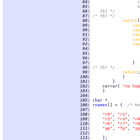
  84
:
	
  85
:
	
  86
:
   tbl */
  87
:
/* tbl */
  88
:
switch
(
  89
:
cas
  90
:
cas
  91
:
cas
  92
:
cas
  93
:
cas
  94
:
  95
:
  96
:
  97
:
}
  98
:
/* tbl */
  99
:
return
 100
:
}
 101
:
}
 102
:
     cerror( 
"no hop
 103
:
}
 104
:
 105
:
char 
 106
:
rnames
[] = 
{
/* ke
 107
:
 108
:
"r0"
, 
"r1"
 109
:
"r2"
, 
"r3"
, 
"r4
 110
:
"r6"
, 
"r7"
, 
"r8
 111
:
"ap"
, 
"fp"
, 
"sp
 112
:
 113
:
}