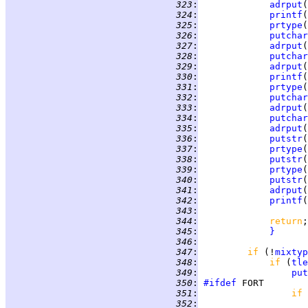
 323
:
adrput
 324
:
printf
(
 325
:
prtype
 326
:
putchar
 327
:
adrput
 328
:
putchar
 329
:
adrput
 330
:
printf
(
 331
:
prtype
 332
:
putchar
 333
:
adrput
 334
:
putchar
 335
:
adrput
 336
:
putstr
(
 337
:
prtype
 338
:
putstr
(
 339
:
prtype
 340
:
putstr
(
 341
:
adrput
 342
:
printf
(
 343
:
 344
:
return
 345
:
}
 346
:
 347
:
if 
(!
mixtyp
 348
:
if 
(
tle
 349
:
put
 350
:
#ifdef
 351
:
if 
 352
: