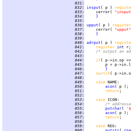
 831
:
 832
:
insput
( p ) 
registe
 833
:
     cerror( 
"insput
 834
:
}
 835
:
 836
:
upput
( p ) 
register
 837
:
     cerror( 
"upput"
 838
:
}
 839
:
 840
:
adrput
( p ) 
registe
 841
:
register 
int 
 842
:
/* output an ad
 843
:
 844
:
if
( p->in.op ==
 845
:
 846
:
}
 847
:
switch
( p->in.o
 848
:
 849
:
case 
NAME
 850
:
acon
 851
:
return
 852
:
 853
:
case 
ICON
 854
:
/* addressa
 855
:
putchar
( 
'$
 856
:
acon
 857
:
return
 858
:
 859
:
case 
REG
 860
:
putstr
( 
rna