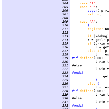
 204
:
case 
'I'
 205
:
case 
'P'
 206
:
cbgen
 207
:
return
 208
:
 209
:
case 
'A'
 210
:
{
 211
:
register 
 212
:
 213
:
if 
(xdebug)
 214
:
         r = getlr(p
 215
:
if 
 216
:
             l = get
 217
:
else if 
(p-
 218
:
 219
:
#if
defined
(FORT) |
 220
:
 221
:
 222
:
 223
:
#endif
 224
:
             r = get
 225
:
}
 226
:
else 
{
 227
:
 228
:
#if
defined
(FORT) |
 229
:
 230
:
 231
:
 232
:
#endif