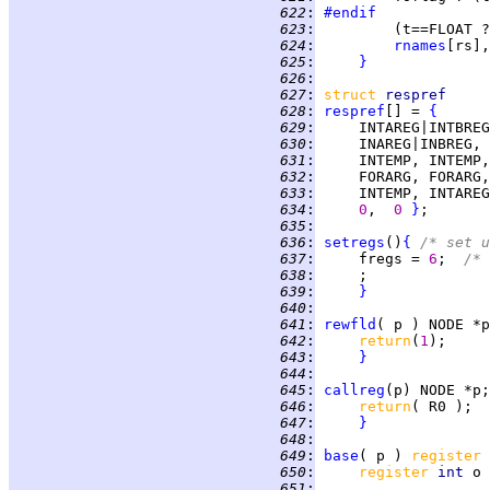
 622
:
#endif
 623
:
         (t==FLOAT ?
 624
:
rnames
[rs],
 625
:
}
 626
:
 627
:
struct 
respref
 628
:
respref
[] = 
{
 629
:
 630
:
 631
:
 632
:
 633
:
 634
:
0
,  
0 
}
 635
:
 636
:
setregs
()
{
/* set u
 637
:
     fregs = 
6
;  
/* 
 638
:
 639
:
}
 640
:
 641
:
rewfld
( p ) NODE *p
 642
:
return
(
1
 643
:
}
 644
:
 645
:
callreg
(p) NODE *p;
 646
:
return
 647
:
}
 648
:
 649
:
base
( p ) 
register 
 650
:
register 
int 
 651
: