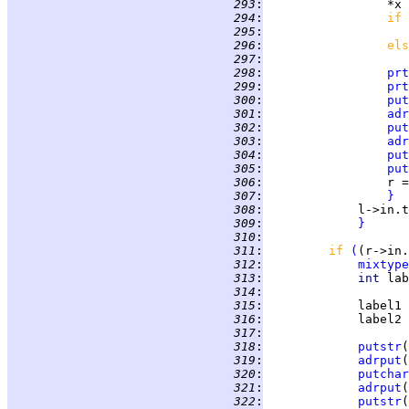
 293
:
 294
:
if 
 295
:
 296
:
els
 297
:
 298
:
prt
 299
:
prt
 300
:
put
 301
:
adr
 302
:
put
 303
:
adr
 304
:
put
 305
:
put
 306
:
 307
:
}
 308
:
 309
:
}
 310
:
 311
:
if 
(
 312
:
mixtype
 313
:
int 
 314
:
 315
:
             label1 
 316
:
             label2 
 317
:
 318
:
putstr
(
 319
:
adrput
 320
:
putchar
 321
:
adrput
 322
:
putstr
(