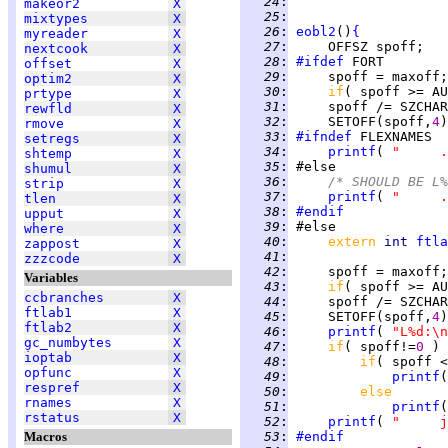
  24
:
makeor2
X
  25
:
mixtypes
X
  26
:
eobl2
()
{
myreader
X
  27
:
     OFFSZ spoff;   
nextcook
X
  28
:
#ifdef
offset
X
  29
:
optim2
X
  30
:
if
prtype
X
  31
:
rewfld
X
  32
:
     SETOFF(spoff,
4
rmove
X
  33
:
#ifndef
setregs
X
  34
:
printf
( 
shtemp
X
  35
:
shumul
X
  36
:
/* SHOULD BE L
strip
X
  37
:
printf
( 
tlen
X
  38
:
#endif
upput
X
  39
:
where
X
  40
:
extern 
int 
ftla
zappost
X
  41
:
zzzcode
X
  42
:
Variables
  43
:
if
ccbranches
X
  44
:
ftlab1
X
  45
:
     SETOFF(spoff,
4
ftlab2
X
  46
:
printf
( 
"L%d:\n
gc_numbytes
X
  47
:
if
( spoff!=
0 
ioptab
X
  48
:
if
( spoff <
opfunc
X
  49
:
printf
(
respref
X
  50
:
else
rnames
X
  51
:
printf
(
rstatus
X
  52
:
printf
( 
Macros
  53
:
#endif