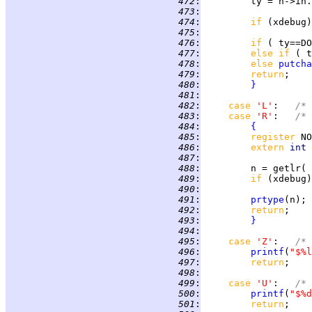
 472
:
 473
:
 474
:
if 
(xdebug)
 475
:
 476
:
if 
( ty==DO
 477
:
else if 
( t
 478
:
else 
putcha
 479
:
return
 480
:
}
 481
:
 482
:
case 
'L'
:   
/* 
 483
:
case 
'R'
:   
/* 
 484
:
{
 485
:
register 
 486
:
extern 
int 
 487
:
 488
:
 489
:
if 
(xdebug)
 490
:
 491
:
prtype
 492
:
return
 493
:
}
 494
:
 495
:
case 
'Z'
:   
/* 
 496
:
printf
(
"$%l
 497
:
return
 498
:
 499
:
case 
'U'
:   
/* 
 500
:
printf
(
"$%d
 501
:
return