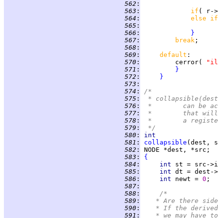
 562
:
 563
:
if
 564
:
else if
 565
:
 566
:
}
 567
:
break
 568
:
 569
:
default
 570
:
         cerror( 
"il
 571
:
}
 572
:
}
 573
:
 574
:
/*
 575
:
 * collapsible(dest
 576
:
 *	can be
 577
:
 *	that w
 578
:
 *	a regi
 579
:
 */
 580
:
int
 581
:
collapsible
 582
:
 583
:
{
 584
:
int 
 585
:
int 
 586
:
int 
newt = 
0
 587
:
 588
:
/*
 589
:
	 * Are there sid
 590
:
	 * If the derive
 591
:
	 * we may have t