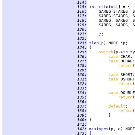
 114
:
 115
:
int 
rstatus
[] = 
{
 116
:
 117
:
 118
:
 119
:
 120
:
 121
:
}
 122
:
 123
:
tlen
 124
:
{
 125
:
switch
(p->in.ty
 126
:
case 
CHAR
 127
:
case 
UCHAR
 128
:
return
(
 129
:
 130
:
case 
SHORT
 131
:
case 
USHORT
 132
:
return
(
 133
:
 134
:
case 
DOUBLE
 135
:
return
(
 136
:
 137
:
default
 138
:
return
(
 139
:
}
 140
:
}
 141
:
 142
:
mixtypes
 143
:
{