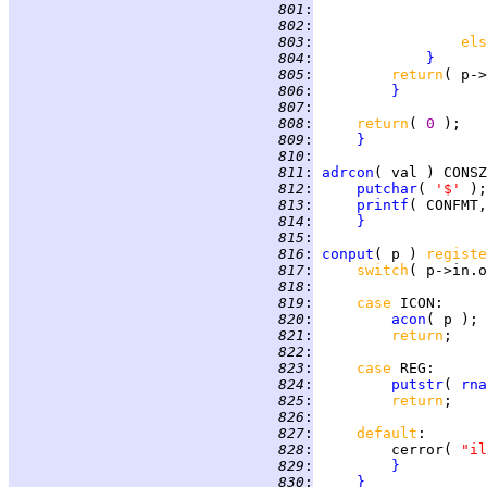
 801
:
 802
:
 803
:
els
 804
:
}
 805
:
return
( p->
 806
:
}
 807
:
 808
:
return
( 
0 
 809
:
}
 810
:
 811
:
adrcon
( val ) CONSZ
 812
:
putchar
( 
'$' 
 813
:
printf
 814
:
}
 815
:
 816
:
conput
( p ) 
registe
 817
:
switch
( p->in.o
 818
:
 819
:
case 
ICON
 820
:
acon
 821
:
return
 822
:
 823
:
case 
REG
 824
:
putstr
( 
rna
 825
:
return
 826
:
 827
:
default
 828
:
         cerror( 
"il
 829
:
}
 830
:
}