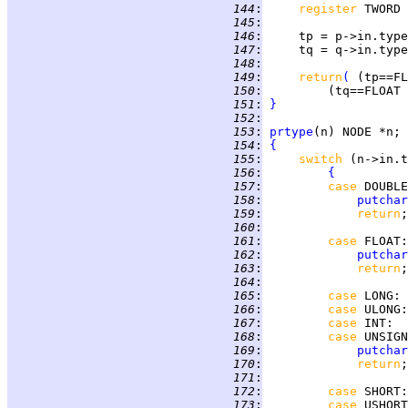
 144
:
register 
 145
:
 146
:
 147
:
 148
:
 149
:
return
(
 150
:
         (tq==FLOAT 
 151
:
}
 152
:
 153
:
prtype
 154
:
{
 155
:
switch 
 156
:
{
 157
:
case 
DOUBLE
 158
:
putchar
 159
:
return
 160
:
 161
:
case 
FLOAT
 162
:
putchar
 163
:
return
 164
:
 165
:
case 
LONG
 166
:
case 
ULONG
 167
:
case 
INT
 168
:
case 
UNSIGN
 169
:
putchar
 170
:
return
 171
:
 172
:
case 
SHORT
 173
:
case 
USHORT