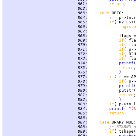
 861
:
return
 862
:
 863
:
case 
OREG
 864
:
 865
:
if
( R2TEST(
 866
:
registe
 867
:
 868
:
 869
:
if
( fla
 870
:
if
( fla
 871
:
if
( p->
 872
:
if
( R2U
 873
:
if
( fla
 874
:
printf
(
 875
:
return
 876
:
}
 877
:
if
( r == AP
 878
:
if
( p->
 879
:
printf
 880
:
putstr
(
 881
:
return
 882
:
}
 883
:
if
( p->tn.l
 884
:
printf
( 
"(%
 885
:
return
 886
:
 887
:
case 
UNARY 
MUL
 888
:
/* STARNM o
 889
:
if
( tshape(
 890
:
putchar