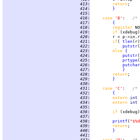
 413
:
return
 414
:
}
 415
:
 416
:
case 
'B'
:   
/* 
 417
:
{
 418
:
register 
 419
:
if 
(xdebug)
 420
:
 421
:
if
( 
tlen
(r)
 422
:
putstr
(
 423
:
else 
{
 424
:
putstr
(
 425
:
prtype
 426
:
putchar
 427
:
}
 428
:
return
 429
:
}
 430
:
 431
:
case 
'C'
:   
/* 
 432
:
{
 433
:
extern 
int 
 434
:
extern 
int 
 435
:
 436
:
if 
(xdebug)
 437
:
 438
:
printf
(
"$%d
 439
:
return
 440
:
}
 441
:
 442
:
case 
'D'
:   
/* 