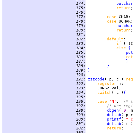
 174
:
putchar
 175
:
return
 176
:
 177
:
case 
CHAR
 178
:
case 
UCHAR
 179
:
putchar
 180
:
return
 181
:
 182
:
default
 183
:
if 
( !I
 184
:
else 
{
 185
:
put
 186
:
ret
 187
:
}
 188
:
}
 189
:
}
 190
:
 191
:
zzzcode
( p, c ) 
reg
 192
:
register 
 193
:
 194
:
switch
( c )
{
 195
:
 196
:
case 
'N'
:  
/* l
 197
:
/* use regi
 198
:
cbgen
( 
0
, m
 199
:
deflab
 200
:
printf
( 
 201
:
deflab
 202
:
return
 203
: