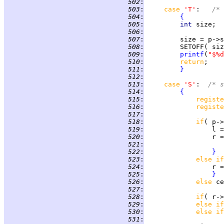
 502
:
 503
:
case 
'T'
:   
/* 
 504
:
{
 505
:
int 
 506
:
 507
:
 508
:
         SETOFF( siz
 509
:
printf
(
"$%d
 510
:
return
 511
:
}
 512
:
 513
:
case 
'S'
:  
/* s
 514
:
{
 515
:
registe
 516
:
registe
 517
:
 518
:
if
( p->
 519
:
 520
:
 521
:
 522
:
}
 523
:
else if
 524
:
 525
:
}
 526
:
else 
ce
 527
:
 528
:
if
 529
:
else if
 530
:
else if
 531
: