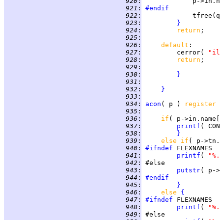
 920
:
             p->in.n
 921
:
#endif
 922
:
 923
:
}
 924
:
return
 925
:
 926
:
default
 927
:
         cerror( 
"il
 928
:
return
 929
:
 930
:
}
 931
:
 932
:
}
 933
:
 934
:
acon
( p ) 
register 
 935
:
 936
:
if
( p->in.name[
 937
:
printf
 938
:
}
 939
:
else if
( p->tn.
 940
:
#ifndef
 941
:
printf
( 
"%.
 942
:
 943
:
putstr
 944
:
#endif
 945
:
}
 946
:
else 
{
 947
:
#ifndef
 948
:
printf
( 
"%.
 949
: