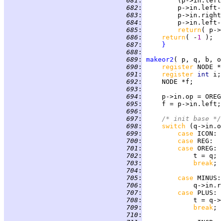
 681
:
 682
:
 683
:
 684
:
         p->in.left-
 685
:
return
 686
:
return
( -
1 
 687
:
}
 688
:
 689
:
makeor2
( p, q, b, o
 690
:
register 
 691
:
register 
int 
 692
:
 693
:
 694
:
 695
:
     f = p->in.left;
 696
:
 697
:
/* init base */
 698
:
switch 
(q->in.o
 699
:
case 
ICON
 700
:
case 
REG
 701
:
case 
OREG
 702
:
 703
:
break
 704
:
 705
:
case 
MINUS
 706
:
 707
:
case 
PLUS
 708
:
 709
:
break
 710
: