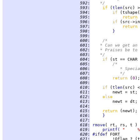
 592
:
	 */
 593
:
if 
(
tlen
(src) >
 594
:
if 
 595
:
return 
 596
:
if 
 597
:
return 
 598
:
}
 599
:
 600
:
/*
 601
:
	 * Can we get an
 602
:
	 * Praises be to
 603
:
	 */
 604
:
if 
 605
:
/*
 606
:
		 * Spec
 607
:
		 */
 608
:
return 
(
0
 609
:
 610
:
if 
(
tlen
(src) <
 611
:
 612
:
else
 613
:
 614
:
 615
:
return 
 616
:
}
 617
:
 618
:
rmove
( rt, rs, t ) 
 619
:
printf
(
 620
:
#ifdef
 621
:
         !Oflag ? (t