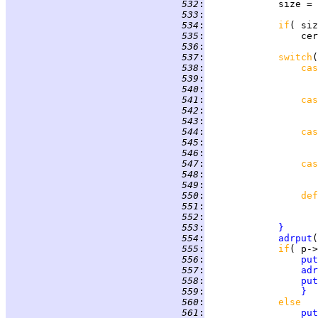
 532
:
 533
:
 534
:
if
( siz
 535
:
                 cer
 536
:
 537
:
switch
(
 538
:
cas
 539
:
 540
:
 541
:
cas
 542
:
 543
:
 544
:
cas
 545
:
 546
:
 547
:
cas
 548
:
 549
:
 550
:
def
 551
:
 552
:
 553
:
}
 554
:
adrput
 555
:
if
( p->
 556
:
put
 557
:
adr
 558
:
put
 559
:
}
 560
:
else
 561
:
put