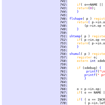
 741
:
 742
:
if
( o==NAME || 
 743
:
return
(
0
 744
:
}
 745
:
 746
:
flshape
( p ) 
regist
 747
:
return
(
 748
:
         (p->in.op =
 749
:
}
 750
:
 751
:
shtemp
( p ) 
registe
 752
:
if
 753
:
return
( p->in.o
 754
:
}
 755
:
 756
:
shumul
( p ) 
registe
 757
:
register 
 758
:
extern 
int 
 759
:
 760
:
if 
(xdebug) 
{
 761
:
printf
(
"\n
 762
:
printf
(
" pr
 763
:
}
 764
:
 765
:
 766
:
 767
:
if
( o == NAME |
 768
:
 769
:
if
(
 770
: