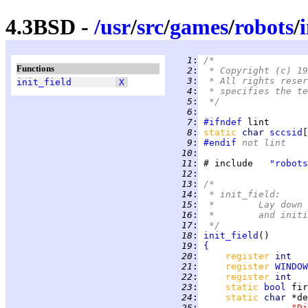
4.3BSD -
/
usr
/
src
/
games
/
robots
/
   1
:
/*
Functions
   2
:
 * Copyright (c) 19
   3
:
 * All rights reser
init_field
X
   4
:
 * specifies the te
   5
:
 */
   6
:
   7
:
#ifndef
   8
:
static 
char 
sccsid
[
   9
:
#endif
 not lint
  10
:
  11
:
 # include   
"robots
  12
:
  13
:
/*
  14
:
 * init_field:
  15
:
 *	Lay do
  16
:
 *	and in
  17
:
 */
  18
:
init_field
  19
:
{
  20
:
register 
int   
  21
:
register 
WINDOW
  22
:
register 
int   
  23
:
static 
bool
 fir
  24
:
static 
char 
*de
  25
:
"Di