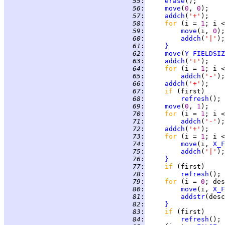
  55
:
erase
  56
:
move
(
0
, 
0
  57
:
addch
(
'+'
  58
:
for 
(i = 
1
; i <
  59
:
move
(i, 
0
  60
:
addch
(
'|'
  61
:
}
  62
:
move
(
Y_FIELDSIZ
  63
:
addch
(
'+'
  64
:
for 
(i = 
1
; i <
  65
:
addch
(
'-'
  66
:
addch
(
'+'
  67
:
if 
  68
:
refresh
  69
:
move
(
0
, 
1
  70
:
for 
(i = 
1
; i <
  71
:
addch
(
'-'
  72
:
addch
(
'+'
  73
:
for 
(i = 
1
; i <
  74
:
move
(i, 
X_F
  75
:
addch
(
'|'
  76
:
}
  77
:
if 
  78
:
refresh
  79
:
for 
(i = 
0
; des
  80
:
move
(i, 
X_F
  81
:
addstr
  82
:
}
  83
:
if 
  84
:
refresh