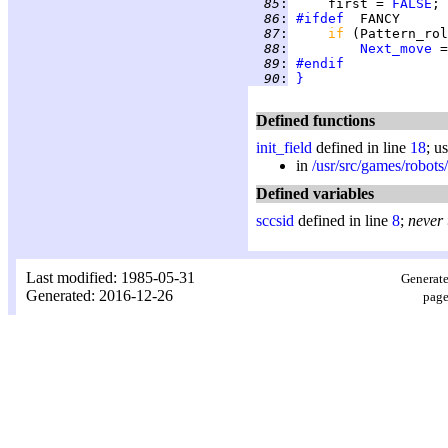
  85
:
     first = 
FALSE
  86
:
#ifdef
  87
:
if 
  88
:
Next_move
 =
  89
:
#endif
  90
:
}
Defined functions
init_field
defined in line
18
; u
in
/usr/src/games/robots
Defined variables
sccsid
defined in line
8
;
never
Last modified: 1985-05-31
Generate
Generated: 2016-12-26
page