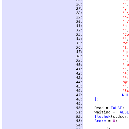
  26
:
""
  27
:
"y 
  28
:
" \
  29
:
"h-
  30
:
" /
  31
:
"b 
  32
:
""
  33
:
"Co
  34
:
""
  35
:
"w:
  36
:
"t:
  37
:
"q:
  38
:
"^L
  39
:
""
  40
:
"Le
  41
:
""
  42
:
"+:
  43
:
"*:
  44
:
"@:
  45
:
""
  46
:
"Sc
  47
:
NUL
  48
:
}
  49
:
  50
:
     Dead = 
FALSE
  51
:
     Waiting = 
FALSE
  52
:
flushok
(stdscr,
  53
:
Score
 = 
0
  54
: