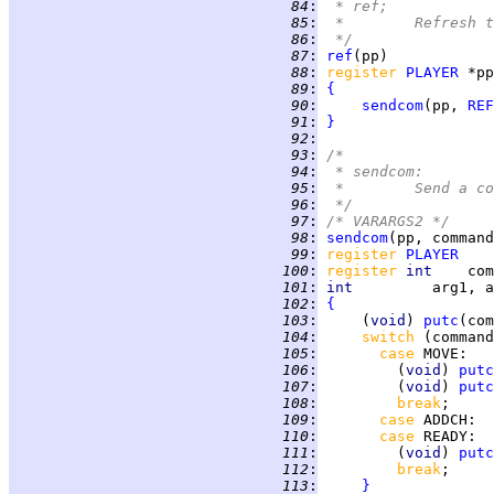
  84
:
 * ref;
  85
:
 *	Refresh
  86
:
 */
  87
:
ref
  88
:
register 
PLAYER
  89
:
{
  90
:
sendcom
(pp, 
REF
  91
:
}
  92
:
  93
:
/*
  94
:
 * sendcom:
  95
:
 *	Send a
  96
:
 */
  97
:
/* VARARGS2 */
  98
:
sendcom
  99
:
register 
PLAYER
 100
:
register 
int    
 101
:
int         
 102
:
{
 103
:
     (
void
) 
putc
 104
:
switch 
(command
 105
:
case 
MOVE
 106
:
         (
void
) 
putc
 107
:
         (
void
) 
putc
 108
:
break
 109
:
case 
ADDCH
 110
:
case 
READY
 111
:
         (
void
) 
putc
 112
:
break
 113
:
}