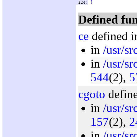
 114
:
}
Defined fun
ce
defined i
in
/usr/s
in
/usr/sr
544
(2),
5
cgoto
define
in
/usr/s
157
(2),
2
in
/usr/s