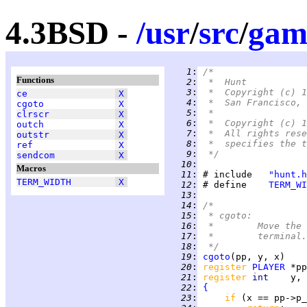
4.3BSD -
/
usr
/
src
/
gam
   1
:
/*
Functions
   2
:
 *  Hunt
   3
:
 *  Copyright (c) 1
ce
X
   4
:
 *  San Francisco, 
cgoto
X
   5
:
 *
clrscr
X
   6
:
 *  Copyright (c) 1
outch
X
   7
:
 *  All rights rese
outstr
X
   8
:
 *  specifies the t
ref
X
   9
:
 */
sendcom
X
  10
:
Macros
  11
:
 # include   
"hunt.h
TERM_WIDTH
X
  12
:
 # define    
TERM_WI
  13
:
  14
:
/*
  15
:
 * cgoto:
  16
:
 *	Move t
  17
:
 *	terminal.
  18
:
 */
  19
:
cgoto
  20
:
register 
PLAYER
  21
:
register 
int    
  22
:
{
  23
:
if 