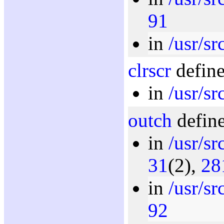
91
in
/usr/sr
clrscr
define
in
/usr/s
outch
define
in
/usr/s
31
(2),
28
in
/usr/s
92