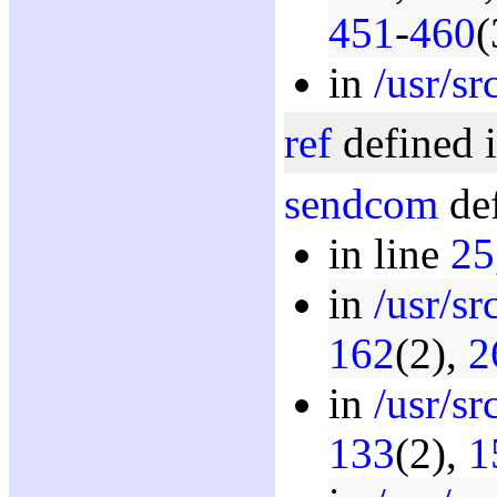
451
-
460
(
in
/usr/sr
ref
defined i
sendcom
def
in line
25
in
/usr/s
162
(2),
2
in
/usr/sr
133
(2),
1