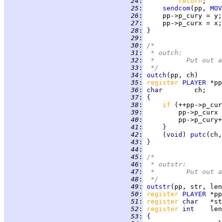
  24
:
return
  25
:
sendcom
(pp, 
MOV
  26
:
  27
:
  28
:
}
  29
:
  30
:
/*
  31
:
 * outch:
  32
:
 *	Put out
  33
:
 */
  34
:
outch
  35
:
register 
PLAYER
  36
:
char        
  37
:
{
  38
:
if 
(++pp->p_cur
  39
:
         pp->p_curx 
  40
:
  41
:
}
  42
:
     (
void
) 
putc
  43
:
}
  44
:
  45
:
/*
  46
:
 * outstr:
  47
:
 *	Put ou
  48
:
 */
  49
:
outstr
  50
:
register 
PLAYER
  51
:
register 
char   
  52
:
register 
int    
  53
:
{