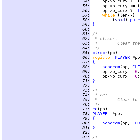
  54
:
  55
:
     pp->p_cury += (
  56
:
     pp->p_curx %= 
T
  57
:
while 
  58
:
         (
void
) 
putc
  59
:
}
  60
:
  61
:
/*
  62
:
 * clrscr:
  63
:
 *	Clear 
  64
:
 */
  65
:
clrscr
  66
:
register 
PLAYER
  67
:
{
  68
:
sendcom
(pp, 
CLE
  69
:
     pp->p_cury = 
0
  70
:
     pp->p_curx = 
0
  71
:
}
  72
:
  73
:
/*
  74
:
 * ce:
  75
:
 *	Clear 
  76
:
 */
  77
:
ce
  78
:
PLAYER
  79
:
{
  80
:
sendcom
(pp, 
CLR
  81
:
}
  82
:
  83
:
/*