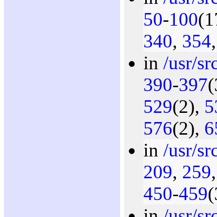
50
-
100
(1
340
,
354
in
/usr/sr
390
-
397
(
529
(2),
5
576
(2),
6
in
/usr/s
209
,
259
450
-
459
(
in
/usr/s