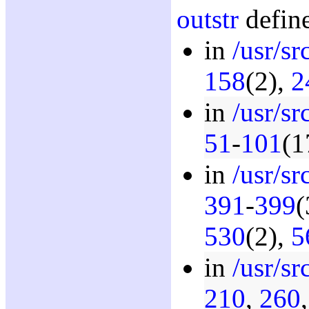
outstr
define
in
/usr/s
158
(2),
2
in
/usr/s
51
-
101
(1
in
/usr/sr
391
-
399
(
530
(2),
5
in
/usr/s
210
,
260