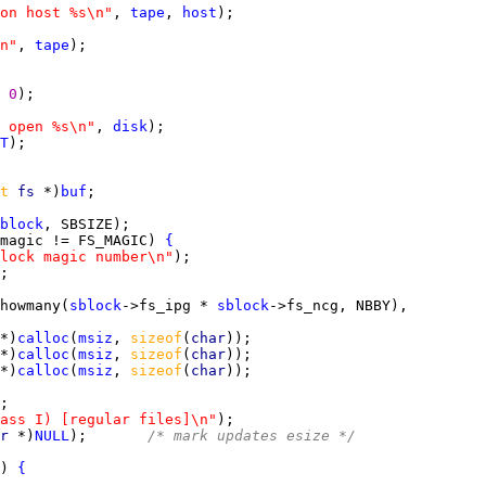
on host %s\n"
, 
tape
, 
host
n"
, 
tape
 
0
 open %s\n"
, 
disk
T
t 
fs 
*)
buf
block
magic != FS_MAGIC) 
{
lock magic number\n"
howmany(
sblock
->fs_ipg * 
sblock
*)
calloc
(
msiz
, 
sizeof
(
char
*)
calloc
(
msiz
, 
sizeof
(
char
*)
calloc
(
msiz
, 
sizeof
(
char
ass I) [regular files]\n"
r 
*)
NULL
);       
/* mark updates esize */
) 
{