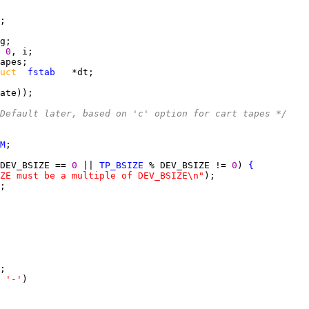
 
0
uct  
fstab
Default later, based on 'c' option for cart tapes */
M
DEV_BSIZE == 
0 
|| 
TP_BSIZE
 % DEV_BSIZE != 
0
) 
{
ZE must be a multiple of DEV_BSIZE\n"
 
'-'