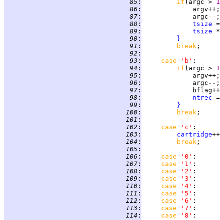
  85
:
if
(argc > 
1
  86
:
  87
:
  88
:
tsize
 =
  89
:
tsize
 *
  90
:
}
  91
:
break
  92
:
  93
:
case 
'b'
:      
  94
:
if
(argc > 
1
  95
:
  96
:
  97
:
  98
:
ntrec
 =
  99
:
}
 100
:
break
 101
:
 102
:
case 
'c'
:      
 103
:
cartridge
 104
:
break
 105
:
 106
:
case 
'0'
:      
 107
:
case 
'1'
 108
:
case 
'2'
 109
:
case 
'3'
 110
:
case 
'4'
 111
:
case 
'5'
 112
:
case 
'6'
 113
:
case 
'7'
 114
:
case 
'8'