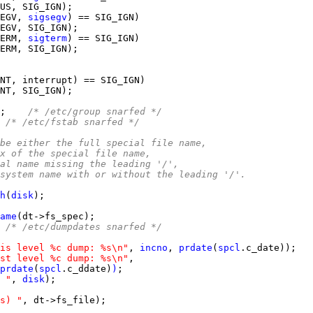
EGV, 
sigsegv
ERM, 
sigterm
;    
/* /etc/group snarfed */
 
/* /etc/fstab snarfed */
can be either the full special file name,
ffix of the special file name,
pecial name missing the leading '/',
ile system name with or without the leading '/'.
h
(
disk
ame
 
/* /etc/dumpdates snarfed */
is level %c dump: %s\n"
, 
incno
, 
prdate
(
spcl
st level %c dump: %s\n"
prdate
(
spcl
.c_ddate)
)
 "
, 
disk
s) "