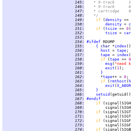
 145
:
 146
:
 147
:
 148
:
	 */
 149
:
if 
(
density
 == 
 150
:
density
 = 
c
 151
:
if 
(
tsize
 == 
0
 152
:
tsize
 = 
car
 153
:
 154
:
#ifdef
 155
:
{
char 
*
index
 156
:
host
 = 
tape
 157
:
tape
 = 
index
(
 158
:
if 
(
tape
 == 
0
 159
:
msg
(
"need k
 160
:
exit
(
1
 161
:
}
 162
:
       *
tape
++ = 
0
 163
:
if 
(
rmthost
(
h
 164
:
exit
(
X_ABOR
 165
:
}
 166
:
setuid
(getuid()
 167
:
#endif
 168
:
if 
(signal(SIGH
 169
:
 170
:
if 
(signal(SIGT
 171
:
 172
:
if 
(signal(SIGF
 173
:
 174
:
if 
(signal(SIGB