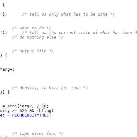
 
{
'
);      
/* tell us only what has to be done */
     
/* what to do */
'
);      
/* tell us the current state of what has been d
     
/* do nothing else */
     
/* output file */
) 
{
     
/* density, in bits per inch */
1
) 
{
 = 
atoi
(*argv) / 
10
sity
 >= 
625 
ec
 = 
HIGHDENSITYTREC
     
/* tape size, feet */