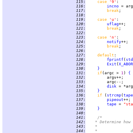
 115
:
case 
'9'
 116
:
incno
 = arg
 117
:
break
 118
:
 119
:
case 
'u'
:      
 120
:
uflag
 121
:
break
 122
:
 123
:
case 
'n'
:      
 124
:
notify
 125
:
break
 126
:
 127
:
default
 128
:
fprintf
(
std
 129
:
Exit
(
X_ABOR
 130
:
}
 131
:
if
(argc > 
1
) 
{
 132
:
 133
:
 134
:
disk
 135
:
}
 136
:
if 
(
strcmp
(
tape
 137
:
pipeout
 138
:
tape
 = 
"sta
 139
:
}
 140
:
 141
:
/*
 142
:
	 * Determine how
 143
:
	 *
 144
: