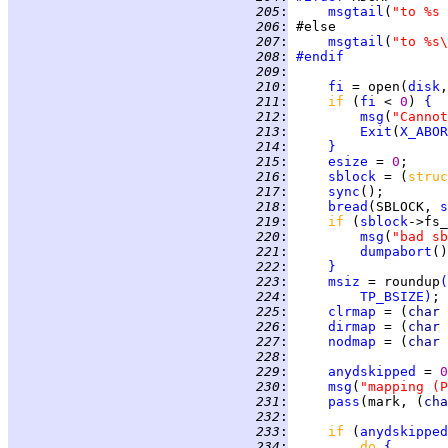
 205
:
msgtail
(
"to %s 
 206
:
 207
:
msgtail
(
"to %s\
 208
:
#endif
 209
:
 210
:
fi
 = open(
disk
,
 211
:
if 
(
fi
 < 
0
) 
{
 212
:
msg
(
"Cannot
 213
:
Exit
(
X_ABOR
 214
:
}
 215
:
esize
 = 
0
 216
:
sblock
 = (
struc
 217
:
sync
 218
:
bread
(SBLOCK, 
s
 219
:
if 
(
sblock
->fs_
 220
:
msg
(
"bad sb
 221
:
dumpabort
 222
:
}
 223
:
msiz
 = roundup
(
 224
:
TP_BSIZE
)
 225
:
clrmap
 = (
char 
 226
:
dirmap
 = (
char 
 227
:
nodmap
 = (
char 
 228
:
 229
:
anydskipped
 = 
0
 230
:
msg
(
"mapping (P
 231
:
pass
(mark, (
cha
 232
:
 233
:
if 
(
anydskipped
 234
:
do 
{