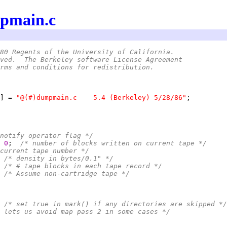
pmain.c
80 Regents of the University of California.
ved.  The Berkeley software License Agreement
rms and conditions for redistribution.
] = 
"@(#)dumpmain.c	5.4 (Berkeley) 5/28/86"
notify operator flag */
 
0
;  
/* number of blocks written on current tape */
current tape number */
 
/* density in bytes/0.1" */
 
/* # tape blocks in each tape record */
 
/* Assume non-cartridge tape */
 
/* set true in mark() if any directories are skipped */
 lets us avoid map pass 2 in some cases */