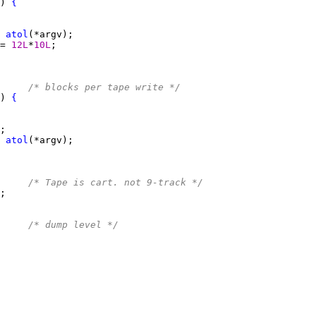
) 
{
 
atol
= 
12L
*
10L
     
/* blocks per tape write */
) 
{
 
atol
     
/* Tape is cart. not 9-track */
     
/* dump level */