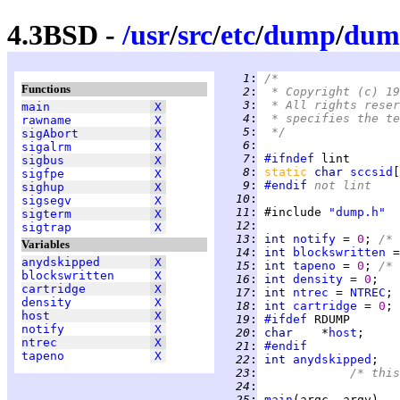
4.3BSD -
/
usr
/
src
/
etc
/
dump
/
dum
   1
:
/*
Functions
   2
:
 * Copyright (c) 19
   3
:
 * All rights reser
main
X
   4
:
 * specifies the te
rawname
X
   5
:
 */
sigAbort
X
   6
:
sigalrm
X
   7
:
#ifndef
sigbus
X
   8
:
static 
char 
sccsid
[
sigfpe
X
   9
:
#endif
 not lint
sighup
X
  10
:
sigsegv
X
  11
:
 #include 
"dump.h"
sigterm
X
  12
:
sigtrap
X
  13
:
int 
notify
 = 
0
; 
/* 
Variables
  14
:
int 
blockswritten
 =
anydskipped
X
  15
:
int 
tapeno
 = 
0
; 
/* 
blockswritten
X
  16
:
int 
density
 = 
0
;   
cartridge
X
  17
:
int 
ntrec
 = 
NTREC
; 
density
X
  18
:
int 
cartridge
 = 
0
; 
host
X
  19
:
#ifdef
notify
X
  20
:
char    
*
host
ntrec
X
  21
:
#endif
tapeno
X
  22
:
int 
anydskipped
;   
  23
:
/* this
  24
:
  25
:
main