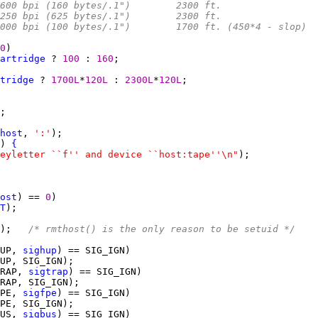
	 * 9-track	1600 bpi (160 bytes/.1")	2300 ft.
	 * 9-track	6250 bpi (625 bytes/.1")	2300 ft.
 	 * cartridge	8000 bpi (100 bytes/.1")	1700 ft. (450*4 - slop)
0
artridge
 ? 
100 
: 
160
tridge
 ? 
1700L
*
120L 
: 
2300L
*
120L
host
, 
':'
) 
{
eyletter ``f'' and device ``host:tape''\n"
ost
) == 
0
T
);   
/* rmthost() is the only reason to be setuid */
UP, 
sighup
RAP, 
sigtrap
PE, 
sigfpe
US, 
sigbus