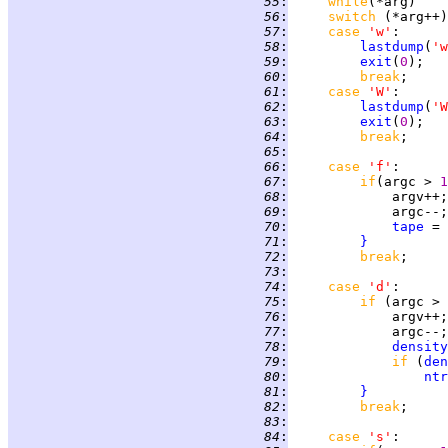
  55
:
while
  56
:
switch 
(*arg++)
  57
:
case 
'w'
  58
:
lastdump
(
'w
  59
:
exit
(
0
  60
:
break
  61
:
case 
'W'
:      
  62
:
lastdump
(
'W
  63
:
exit
(
0
);   
  64
:
break
  65
:
  66
:
case 
'f'
:      
  67
:
if
(argc > 
1
  68
:
  69
:
  70
:
tape
  71
:
}
  72
:
break
  73
:
  74
:
case 
'd'
:      
  75
:
if 
(argc > 
  76
:
  77
:
  78
:
density
  79
:
if 
(
den
  80
:
ntr
  81
:
}
  82
:
break
  83
:
  84
:
case 
's'
:      