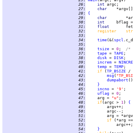
  26
:
int 
  27
:
char    
  28
:
{
  29
:
char        
  30
:
int     
bflag =
  31
:
float       
  32
:
register    str
  33
:
  34
:
time
(&(
spcl
  35
:
  36
:
tsize
 = 
0
;  
/* 
  37
:
tape
 = 
TAPE
  38
:
disk
 = 
DISK
  39
:
increm
 = 
NINCRE
  40
:
temp
 = 
TEMP
  41
:
if 
(
TP_BSIZE
 / 
  42
:
msg
(
"TP_BSI
  43
:
dumpabort
  44
:
}
  45
:
incno
 = 
'9'
  46
:
uflag
 = 
0
  47
:
     arg = 
"u"
  48
:
if
(argc > 
1
) 
{
  49
:
  50
:
  51
:
  52
:
if 
(*arg ==
  53
:
  54
:
}