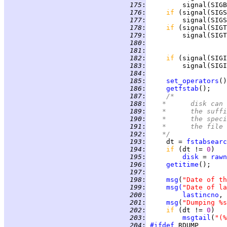
 175
:
 176
:
if 
(signal(SIGS
 177
:
 178
:
if 
(signal(SIGT
 179
:
 180
:
 181
:
 182
:
if 
 183
:
 184
:
 185
:
set_operators
()
 186
:
getfstab
();    
 187
:
/*
 188
:
	 *	disk 
 189
:
	 *	the su
 190
:
	 *	the s
 191
:
	 *	the f
 192
:
	 */
 193
:
     dt = 
fstabsearc
 194
:
if 
(dt != 
0
 195
:
disk
 = 
rawn
 196
:
getitime
();    
 197
:
 198
:
msg
(
"Date of th
 199
:
msg
(
"Date of la
 200
:
lastincno
, 
 201
:
msg
(
"Dumping %s
 202
:
if 
(dt != 
0
 203
:
msgtail
(
"(%
 204
:
#ifdef