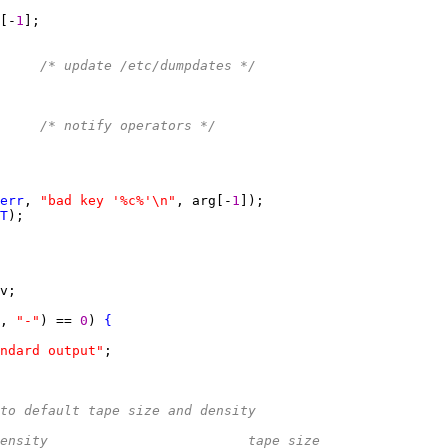
[-
1
     
/* update /etc/dumpdates */
     
/* notify operators */
err
, 
"bad key '%c%'\n"
, arg[-
1
T
, 
"-"
) == 
0
) 
{
ndard output"
 to default tape size and density
	 *         	density				tape size