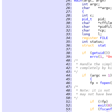
  24
:
main
  25
:
int 
  26
:
char    
  27
:
{
  28
:
int 
  29
:
pid_t
  30
:
char    
*cffile
  31
:
char    
*pidfil
  32
:
char    
  33
:
long    
  34
:
register 
FILE
  35
:
int 
  36
:
struct  
stat
  37
:
  38
:
if  
(
getuid
  39
:
errx
(
1
, 
"On
  40
:
/*
  41
:
 * Handle the simpl
  42
:
 * completely by ki
  43
:
*/
  44
:
if  
(argc == 
1
  45
:
{
  46
:
         fp = 
fopen
(
  47
:
/*
  48
:
 * Note: it is not 
  49
:
 * may not have bee
  50
:
*/
  51
:
if  
  52
:
exit
(
0
  53
:
if  
(
fscanf