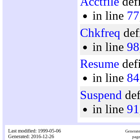
Acctfile
defi
in line
77
Chkfreq
def
in line
98
Resume
defi
in line
84
Suspend
def
in line
91
Last modified: 1999-05-06
Generate
Generated: 2016-12-26
page