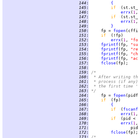
 144
:
{
 145
:
if  
(st.st_
 146
:
errx
(
1
,
 147
:
if  
(st.st_
 148
:
errx
(
1
,
 149
:
}
 150
:
     fp = 
fopen
(cffi
 151
:
if  
 152
:
errx
(
1
, 
"fo
 153
:
fprintf
(fp, 
"su
 154
:
fprintf
(fp, 
"re
 155
:
fprintf
(fp, 
"ch
 156
:
fprintf
(fp, 
"ac
 157
:
fclose
 158
:
 159
:
/*
 160
:
 * After writing th
 161
:
 * process (if any)
 162
:
 * the first time '
 163
:
*/
 164
:
     fp = 
fopen
(pidf
 165
:
if  
 166
:
{
 167
:
if  
(
fscanf
 168
:
errx
(
1
,
 169
:
if  
(pid < 
 170
:
errx
(
1
,
 171
:
                 pid
 172
:
fclose
 173
:
/*