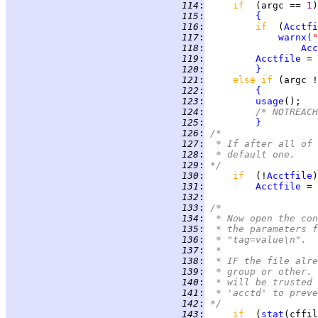
 114
:
if  
(argc == 
1
 115
:
{
 116
:
if  
(
Acctfi
 117
:
warnx
(
"
 118
:
Acc
 119
:
Acctfile
 120
:
}
 121
:
else if 
(argc !
 122
:
{
 123
:
usage
 124
:
/* NOTREACH
 125
:
}
 126
:
/*
 127
:
 * If after all of 
 128
:
 * default one.
 129
:
*/
 130
:
if  
(!
Acctfile
 131
:
Acctfile
 = 
 132
:
 133
:
/*
 134
:
 * Now open the con
 135
:
 * the parameters f
 136
:
 * "tag=value\n".  
 137
:
 *
 138
:
 * IF the file alre
 139
:
 * group or other. 
 140
:
 * will be trusted 
 141
:
 * 'acctd' to preve
 142
:
*/
 143
:
if  
(
stat
(cffil