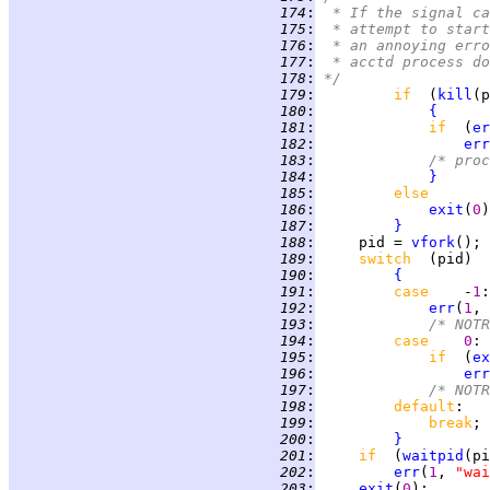
 174
:
 * If the signal ca
 175
:
 * attempt to start
 176
:
 * an annoying erro
 177
:
 * acctd process do
 178
:
*/
 179
:
if  
(
kill
(p
 180
:
{
 181
:
if  
(
er
 182
:
err
 183
:
/* proc
 184
:
}
 185
:
else
 186
:
exit
(
0
 187
:
}
 188
:
     pid = 
vfork
 189
:
switch  
 190
:
{
 191
:
case    
-
1
 192
:
err
(
1
, 
 193
:
/* NOTR
 194
:
case    
0
: 
 195
:
if  
(
ex
 196
:
err
 197
:
/* NOTR
 198
:
default
:   
 199
:
break
 200
:
}
 201
:
if  
(
waitpid
(pi
 202
:
err
(
1
, 
"wai
 203
:
exit
(
0