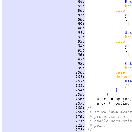
  84
:
Res
  85
:
bre
  86
:
case   
  87
:
                 cp 
  88
:
                 l =
  89
:
if 
  90
:
  91
:
Sus
  92
:
bre
  93
:
case   
  94
:
                 cp 
  95
:
                 l =
  96
:
if 
  97
:
  98
:
Chk
  99
:
bre
 100
:
case   
 101
:
default
 102
:
usa
 103
:
/* 
 104
:
}
 105
:
}
 106
:
 107
:
 108
:
/*
 109
:
 * If we have exact
 110
:
 * preserves the hi
 111
:
 * enable accountin
 112
:
 * point.
 113
:
*/