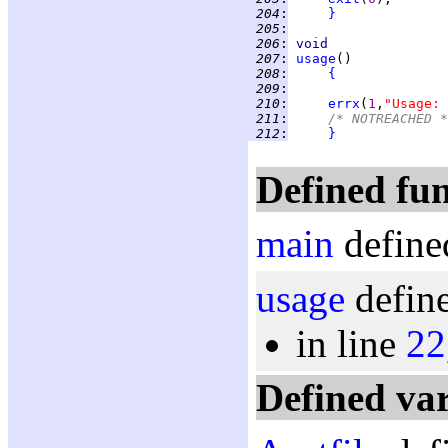
 204
:
}
 205
:
 206
:
void
 207
:
usage
 208
:
{
 209
:
 210
:
errx
(
1
,
"Usage: 
 211
:
/* NOTREACHED *
 212
:
}
Defined fun
main
define
usage
define
in line
22
Defined var