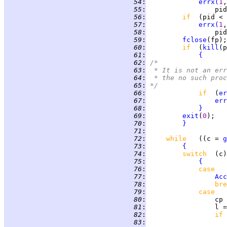
  54
:
errx
(
1
,
  55
:
                 pid
  56
:
if  
(pid < 
  57
:
errx
(
1
,
  58
:
                 pid
  59
:
fclose
  60
:
if  
(
kill
(p
  61
:
{
  62
:
/*
  63
:
 * It is not an err
  64
:
 * the no such proc
  65
:
*/
  66
:
if  
(
er
  67
:
err
  68
:
}
  69
:
exit
(
0
  70
:
}
  71
:
  72
:
while   
((c = 
g
  73
:
{
  74
:
switch  
  75
:
{
  76
:
case   
  77
:
Acc
  78
:
bre
  79
:
case   
  80
:
                 cp 
  81
:
                 l =
  82
:
if 
  83
: