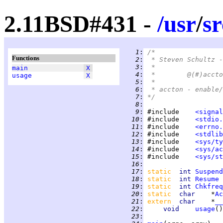
2.11BSD#431 -
/
usr
/
sr
   1
:
/*
Functions
   2
:
 * Steven Schultz -
   3
:
 *
main
X
   4
:
usage
X
   5
:
 *
   6
:
 * accton - enable/
   7
:
*/
   8
:
   9
:
 #include    
<signal
  10
:
 #include    
<stdio.
  11
:
 #include    
<errno.
  12
:
 #include    
<stdlib
  13
:
 #include    
<sys/ty
  14
:
 #include    
<sys/ac
  15
:
 #include    
<sys/st
  16
:
  17
:
static  
int 
Suspend
  18
:
static  
int 
Resume
 
  19
:
static  
int 
Chkfreq
  20
:
static  
char    
*
Ac
  21
:
extern  
char    
*
__
  22
:
void    
usage
  23
: