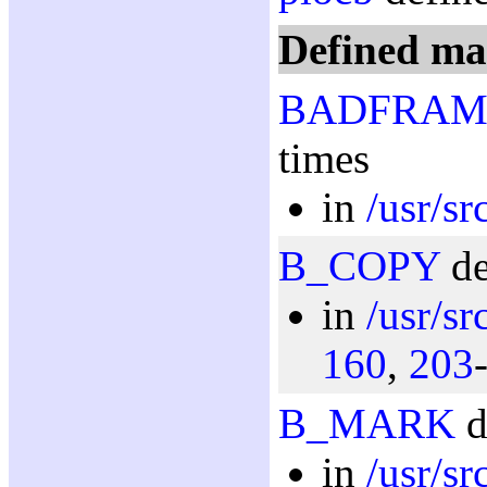
Defined ma
BADFRAM
times
in
/usr/sr
B_COPY
de
in
/usr/sr
160
,
203
B_MARK
d
in
/usr/sr