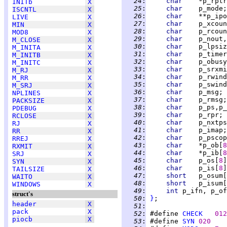
  24
:
char    
INITb
X
  25
:
char    
ISCNTL
X
  26
:
char    
LIVE
X
  27
:
char    
p_xcoun
MIN
X
  28
:
char    
MOD8
X
  29
:
char    
M_CLOSE
X
  30
:
char    
p_lpsiz
M_INITA
X
  31
:
char    
M_INITB
X
  32
:
char    
M_INITC
X
  33
:
char    
M_RJ
X
  34
:
char    
p_rwind
M_RR
X
  35
:
char    
M_SRJ
X
  36
:
char    
p_msg; 
NPLINES
X
  37
:
char    
p_rmsg;
PACKSIZE
X
  38
:
char    
p_ps,p_
PDEBUG
X
  39
:
char    
RCLOSE
X
  40
:
char    
p_nxtps
RJ
X
  41
:
char    
p_imap;
RR
X
  42
:
char    
p_pscop
RREJ
X
  43
:
char    
*p_ob[
8
RXMIT
X
  44
:
char    
*p_ib[
8
SRJ
X
  45
:
char    
p_os[
8
]
SYN
X
  46
:
char    
p_is[
8
]
TAILSIZE
X
  47
:
short   
p_osum[
WAITO
X
  48
:
short   
p_isum[
WINDOWS
X
  49
:
int 
struct's
  50
:
}
header
X
  51
:
pack
X
  52
:
 #define 
CHECK
012
piocb
X
  53
:
 #define 
SYN
020