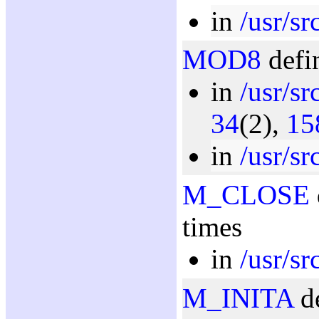
in
/usr/sr
MOD8
defi
in
/usr/sr
34
(2),
15
in
/usr/sr
M_CLOSE
times
in
/usr/sr
M_INITA
de