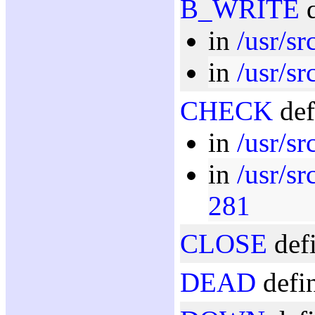
B_WRITE
d
in
/usr/sr
in
/usr/sr
CHECK
def
in
/usr/sr
in
/usr/sr
281
CLOSE
defi
DEAD
defin