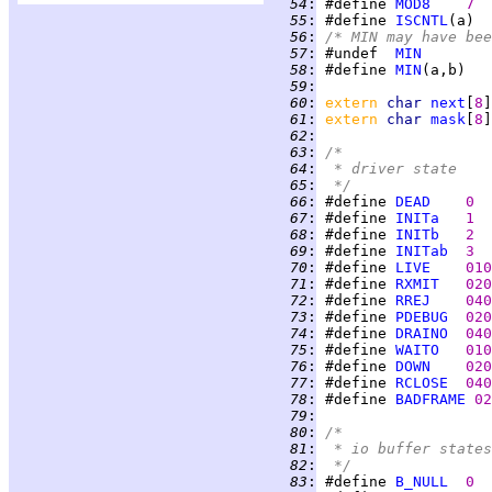
  54
:
 #define 
MOD8
7
  55
:
 #define 
ISCNTL
(a)  
  56
:
/* MIN may have bee
  57
:
 #undef  
MIN
  58
:
 #define 
MIN
  59
:
  60
:
extern 
char 
next
[
8
  61
:
extern 
char 
mask
[
8
  62
:
  63
:
/*
  64
:
 * driver state
  65
:
 */
  66
:
 #define 
DEAD
0
  67
:
 #define 
INITa
1
  68
:
 #define 
INITb
2
  69
:
 #define 
INITab
3
  70
:
 #define 
LIVE
010
  71
:
 #define 
RXMIT
020
  72
:
 #define 
RREJ
040
  73
:
 #define 
PDEBUG
020
  74
:
 #define 
DRAINO
040
  75
:
 #define 
WAITO
010
  76
:
 #define 
DOWN
020
  77
:
 #define 
RCLOSE
040
  78
:
 #define 
BADFRAME
02
  79
:
  80
:
/*
  81
:
 * io buffer states
  82
:
 */
  83
:
 #define 
B_NULL
0