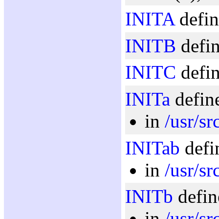
INITA
defin
INITB
defin
INITC
defin
INITa
define
in
/usr/sr
INITab
defi
in
/usr/sr
INITb
defin
in
/usr/sr