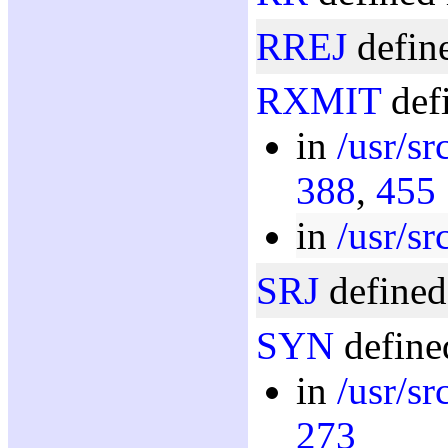
RREJ
define
RXMIT
defi
in
/usr/sr
388
,
455
in
/usr/sr
SRJ
defined
SYN
define
in
/usr/sr
273