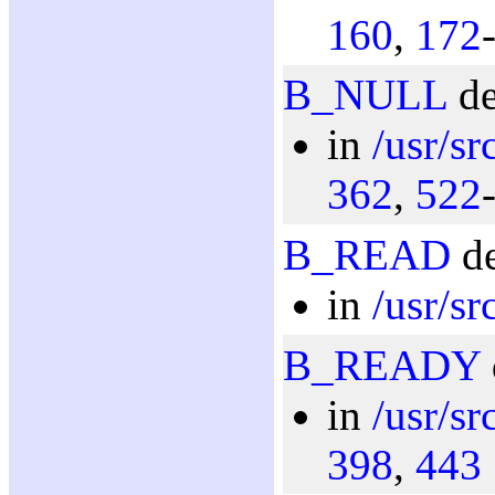
160
,
172
B_NULL
de
in
/usr/sr
362
,
522
B_READ
de
in
/usr/sr
B_READY
in
/usr/sr
398
,
443