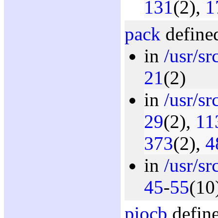
131
(2),
1
pack
defined
in
/usr/sr
21
(2)
in
/usr/sr
29
(2),
11
373
(2),
4
in
/usr/sr
45
-
55
(10
piocb
define