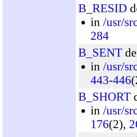
B_RESID
d
in
/usr/sr
284
B_SENT
de
in
/usr/sr
443
-
446
(
B_SHORT
d
in
/usr/sr
176
(2),
2