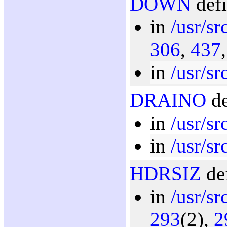
DOWN
defi
in
/usr/sr
306
,
437
in
/usr/sr
DRAINO
de
in
/usr/sr
in
/usr/sr
HDRSIZ
def
in
/usr/sr
293
(2),
2