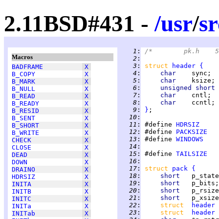
2.11BSD#431 -
/
usr
/
sr
   1
:
Macros
   2
:
   3
:
struct 
header
{
BADFRAME
X
   4
:
char    
B_COPY
X
   5
:
char    
B_MARK
X
   6
:
unsigned short 
B_NULL
X
   7
:
char    
B_READ
X
   8
:
char    
B_READY
X
   9
:
}
B_RESID
X
  10
:
B_SENT
X
  11
:
 #define 
HDRSIZ
B_SHORT
X
  12
:
 #define 
PACKSIZE
B_WRITE
X
  13
:
 #define 
WINDOWS
CHECK
X
  14
:
CLOSE
X
  15
:
 #define 
TAILSIZE
DEAD
X
  16
:
DOWN
X
  17
:
struct 
pack
{
DRAINO
X
  18
:
short   
p_state
HDRSIZ
X
  19
:
short   
p_bits;
INITA
X
  20
:
short   
p_rsize
INITB
X
  21
:
short   
p_xsize
INITC
X
  22
:
struct  
header
 
INITa
X
  23
:
struct  
header
 
INITab
X