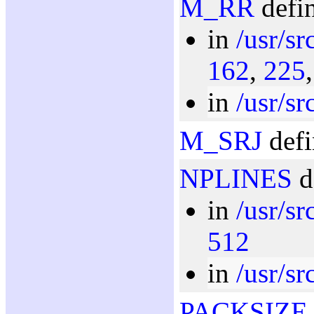
M_RR
defin
in
/usr/sr
162
,
225
in
/usr/sr
M_SRJ
defi
NPLINES
d
in
/usr/sr
512
in
/usr/sr
PACKSIZE