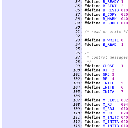
  84
:
 #define 
B_READY
1
  85
:
 #define 
B_SENT
2
  86
:
 #define 
B_RESID
010
  87
:
 #define 
B_COPY
020
  88
:
 #define 
B_MARK
040
  89
:
 #define 
B_SHORT
010
  90
:
  91
:
/* read or write */
  92
:
  93
:
 #define 
B_WRITE
0
  94
:
 #define 
B_READ
1
  95
:
  96
:
/*
  97
:
 * control messages
  98
:
 */
  99
:
 #define 
CLOSE
1
 100
:
 #define 
RJ
2
 101
:
 #define 
SRJ
3
 102
:
 #define 
RR
4
 103
:
 #define 
INITC
5
 104
:
 #define 
INITB
6
 105
:
 #define 
INITA
7
 106
:
 107
:
 #define 
M_CLOSE
002
 108
:
 #define 
M_RJ
004
 109
:
 #define 
M_SRJ
010
 110
:
 #define 
M_RR
020
 111
:
 #define 
M_INITC
040
 112
:
 #define 
M_INITA
020
 113
:
 #define 
M_INITB
010