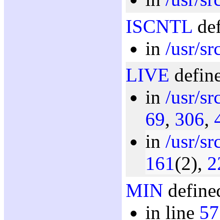
ISCNTL
def
in
/usr/sr
LIVE
define
in
/usr/sr
69
,
306
,
in
/usr/sr
161
(2),
2
MIN
defined
in line
57