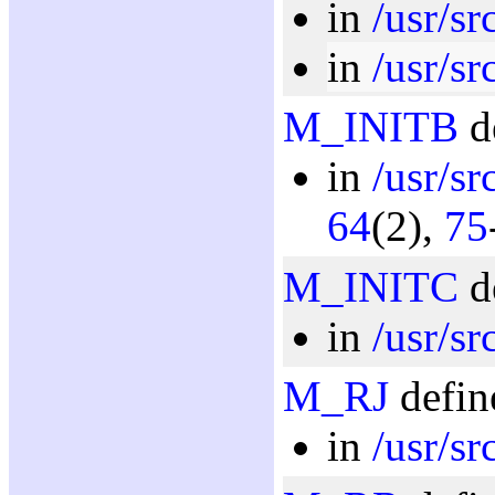
in
/usr/sr
in
/usr/sr
M_INITB
d
in
/usr/sr
64
(2),
75
M_INITC
d
in
/usr/sr
M_RJ
defin
in
/usr/sr