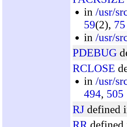
in
/usr/sr
59
(2),
75
in
/usr/sr
PDEBUG
de
RCLOSE
de
in
/usr/sr
494
,
505
RJ
defined i
RR
defined 