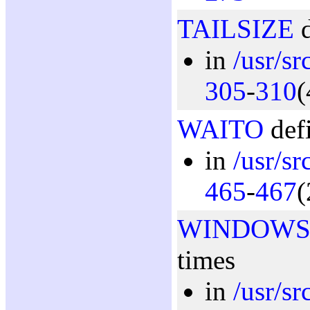
TAILSIZE
d
in
/usr/sr
305
-
310
(
WAITO
defi
in
/usr/sr
465
-
467
(
WINDOW
times
in
/usr/sr