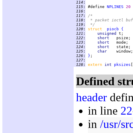
 114
:
 115
:
 #define 
NPLINES
20
 116
:
 117
:
/*
 118
:
 * packet ioctl buf
 119
:
 */
 120
:
struct  
piocb
{
 121
:
unsigned 
 122
:
short   
 123
:
short   
 124
:
short   
 125
:
char    
 126
:
}
 127
:
 128
:
extern 
int 
pksizes
Defined str
header
defin
in line
22
in
/usr/sr