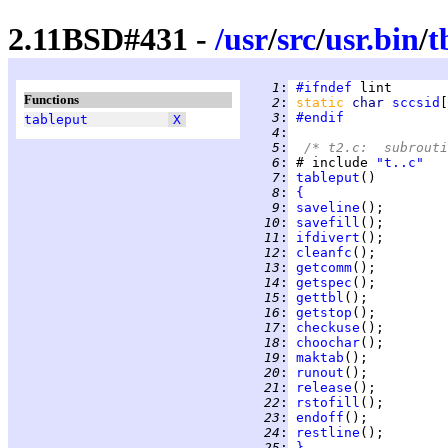
2.11BSD#431 -
/
usr
/
src
/
usr.bin
/
t
   1
:
#ifndef
Functions
   2
:
static 
char 
sccsid
[
   3
:
#endif
tableput
X
   4
:
   5
:
/* t2.c:  subrouti
   6
:
 # include 
"t..c"
   7
:
tableput
   8
:
{
   9
:
saveline
  10
:
savefill
  11
:
ifdivert
  12
:
cleanfc
  13
:
getcomm
  14
:
getspec
  15
:
gettbl
  16
:
getstop
  17
:
checkuse
  18
:
choochar
  19
:
maktab
  20
:
runout
  21
:
release
  22
:
rstofill
  23
:
endoff
  24
:
restline
  25
:
}