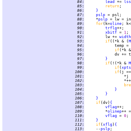
  84
:
lead
 += 
lss
  85
:
return
  86
:
}
  87
:
pslp
  88
:
     *
pslp
 = lw = in
  89
:
for
(k=
oline
; k<
  90
:
trflg
  91
:
xbitf
 = 
1
  92
:
         lw += 
width
  93
:
if
((*k & (
M
  94
:
             temp = 
  95
:
if
(*k &
  96
:
  97
:
}
  98
:
if
(!(*k & 
M
  99
:
if
(
xpts
 100
:
if
(j ==
 101
:
                 *j 
 102
:
                 *++
 103
:
bre
 104
:
}
 105
:
}
 106
:
}
 107
:
if
(dv)
{
 108
:
vflag
 109
:
         *
olinep
++ =
 110
:
vflag
 = 
0
 111
:
}
 112
:
if
(
xflg
)
{
 113
:
     --
pslp