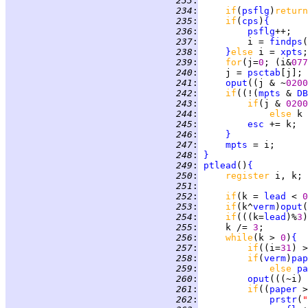
 233
:
 234
:
if
(
psflg
)
return
 235
:
if
(
cps
)
{
 236
:
psflg
 237
:
         i = 
findps
(
 238
:
}
else 
i = 
xpts
 239
:
for
(j=
0
; (i&
077
 240
:
     j = 
psctab
 241
:
oput
((j & ~
0200
 242
:
if
((!(
mpts
 & 
DB
 243
:
if
(j & 
0200
 244
:
else 
k 
 245
:
esc
 246
:
}
 247
:
mpts
 248
:
}
 249
:
ptlead
()
{
 250
:
register 
 251
:
 252
:
if
(k = 
lead
 < 
0
 253
:
if
(k^
verm
)
oput
(
 254
:
if
(((k=
lead
)%
3
)
 255
:
     k /= 
3
 256
:
while
(k > 
0
)
{
 257
:
if
((i=
31
 258
:
if
(
verm
)
pap
 259
:
else 
pa
 260
:
oput
(((~i) 
 261
:
if
((
paper
 >
 262
:
prstr
(
"