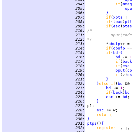
 204
:
if
(
mmag
 205
:
opu
 206
:
}
 207
:
if
(
xpts
 != 
 208
:
if
(
lead
)
ptl
 209
:
if
(
esc
)
ptes
 210
:
/*
 211
:
		oput(cod
 212
:
*/
 213
:
         *
obufp
++ = 
 214
:
if
(
obufp
 ==
 215
:
if
(
bd
)
{
 216
:
bd
 -= 
1
 217
:
if
(
back
 218
:
if
(
esc
 
 219
:
oput
(
co
 220
:
if
(z)
es
 221
:
}
 222
:
}
else if
(
bd
 && 
 223
:
bd
 -= 
1
 224
:
if
(
back
)
bd
 
 225
:
esc
 += 
bd
 226
:
}
 227
:
p1
 228
:
esc
 229
:
return
 230
:
}
 231
:
ptps
()
{
 232
:
register 