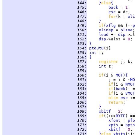
 144
:
}
else
{
 145
:
back
 = 
1
 146
:
esc
 147
:
for
(k = 
oli
 148
:
}
 149
:
if
(
xflg
 && (--
p
 150
:
olinep
 = 
oline
 151
:
lead
 += 
dip
 152
:
dip
->alss = 
0
 153
:
}
 154
:
ptout0
 155
:
int 
 156
:
{
 157
:
register 
 158
:
int 
 159
:
 160
:
if
(i & 
MOT
)
{
 161
:
         j = i & ~
MO
 162
:
if
(i & 
NMOT
 163
:
if
(
back
 164
:
if
(i & 
VMOT
 165
:
else 
esc
 166
:
return
 167
:
}
 168
:
xbitf
 = 
2
 169
:
if
((i>>
BYTE
) ==
 170
:
xfont
 = 
pfo
 171
:
xpts
 = 
ppts
 172
:
xbitf
 = 
0
 173
:
}
else 
xbits