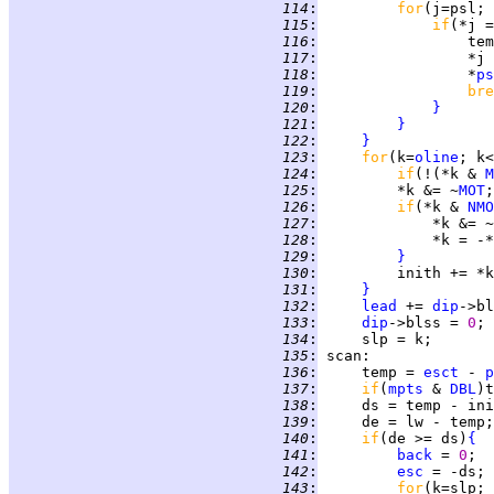
 114
:
for
(j=psl; 
 115
:
if
(*j =
 116
:
 117
:
                 *j 
 118
:
                 *
ps
 119
:
bre
 120
:
}
 121
:
}
 122
:
}
 123
:
for
(k=
oline
; k<
 124
:
if
(!(*k & 
M
 125
:
         *k &= ~
MOT
 126
:
if
(*k & 
NMO
 127
:
             *k &= ~
 128
:
 129
:
}
 130
:
 131
:
}
 132
:
lead
 += 
dip
->bl
 133
:
dip
->blss = 
0
 134
:
 135
:
scan
 136
:
     temp = 
esct
 - 
p
 137
:
if
(
mpts
 & 
DBL
)t
 138
:
 139
:
 140
:
if
(de >= ds)
{
 141
:
back
 = 
0
 142
:
esc
 143
:
for
(k=slp; 