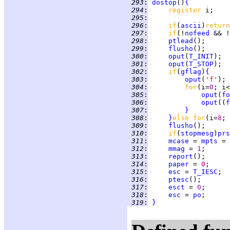
 293
:
dostop
()
{
 294
:
register 
 295
:
 296
:
if
(
ascii
)
return
 297
:
if
(!
nofeed
 && !
 298
:
ptlead
 299
:
flusho
 300
:
oput
(
T_INIT
 301
:
oput
(
T_STOP
 302
:
if
(
gflag
)
{
 303
:
oput
(
'f'
 304
:
for
(i=
0
; i<
 305
:
oput
(
fo
 306
:
oput
((
f
 307
:
}
 308
:
}
else for
(i=
8
; 
 309
:
flusho
 310
:
if
(
stopmesg
)
prs
 311
:
mcase
 = 
mpts
 = 
 312
:
mmag
 = 
1
 313
:
report
 314
:
paper
 = 
0
 315
:
esc
 = 
T_IESC
 316
:
ptesc
 317
:
esct
 = 
0
 318
:
esc
 = 
po
 319
:
}