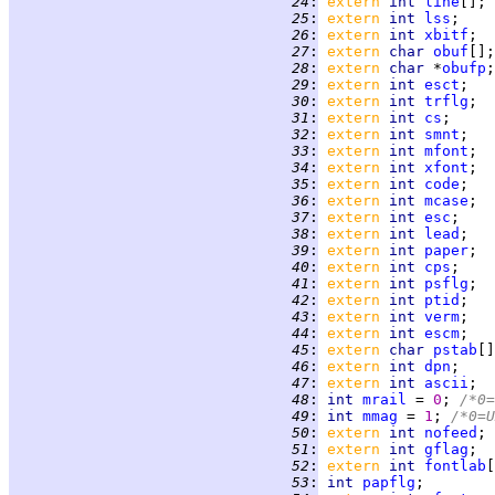
  24
:
extern 
int 
line
  25
:
extern 
int 
lss
  26
:
extern 
int 
xbitf
  27
:
extern 
char 
obuf
  28
:
extern 
char 
*
obufp
  29
:
extern 
int 
esct
  30
:
extern 
int 
trflg
  31
:
extern 
int 
cs
  32
:
extern 
int 
smnt
  33
:
extern 
int 
mfont
  34
:
extern 
int 
xfont
  35
:
extern 
int 
code
  36
:
extern 
int 
mcase
  37
:
extern 
int 
esc
  38
:
extern 
int 
lead
  39
:
extern 
int 
paper
  40
:
extern 
int 
cps
  41
:
extern 
int 
psflg
  42
:
extern 
int 
ptid
  43
:
extern 
int 
verm
  44
:
extern 
int 
escm
  45
:
extern 
char 
pstab
[]
  46
:
extern 
int 
dpn
  47
:
extern 
int 
ascii
  48
:
int 
mrail
 = 
0
; 
/*0=
  49
:
int 
mmag
 = 
1
; 
/*0=U
  50
:
extern 
int 
nofeed
  51
:
extern 
int 
gflag
  52
:
extern 
int 
fontlab
  53
:
int 
papflg