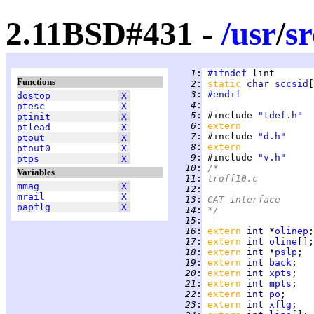
2.11BSD#431 -
/
usr
/
sr
   1
:
#ifndef
Functions
   2
:
static 
char 
sccsid
[
   3
:
#endif
dostop
X
   4
:
ptesc
X
   5
:
 #include 
"tdef.h"
ptinit
X
   6
:
extern
ptlead
X
   7
:
 #include 
"d.h"
ptout
X
   8
:
extern
ptout0
X
   9
:
 #include 
"v.h"
ptps
X
  10
:
/*
Variables
  11
:
troff10.c
mmag
X
  12
:
mrail
X
  13
:
CAT interface
papflg
X
  14
:
*/
  15
:
  16
:
extern 
int 
*
olinep
  17
:
extern 
int 
oline
  18
:
extern 
int 
*
pslp
  19
:
extern 
int 
back
  20
:
extern 
int 
xpts
  21
:
extern 
int 
mpts
  22
:
extern 
int 
po
  23
:
extern 
int 
xflg