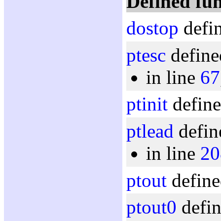
Defined fun
dostop
defin
ptesc
define
in line
67
ptinit
define
ptlead
defin
in line
20
ptout
define
ptout0
defin