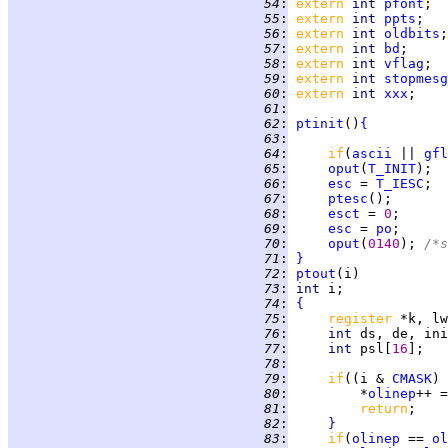
  54
:
extern 
int 
pfont
  55
:
extern 
int 
ppts
  56
:
extern 
int 
oldbits
  57
:
extern 
int 
bd
  58
:
extern 
int 
vflag
  59
:
extern 
int 
stopmesg
  60
:
extern 
int 
xxx
  61
:
  62
:
ptinit
()
{
  63
:
  64
:
if
(
ascii
 || 
gfl
  65
:
oput
(
T_INIT
  66
:
esc
 = 
T_IESC
  67
:
ptesc
  68
:
esct
 = 
0
  69
:
esc
 = 
po
  70
:
oput
(
0140
); 
/*s
  71
:
}
  72
:
ptout
  73
:
int 
  74
:
{
  75
:
register 
  76
:
int 
  77
:
int 
psl[
16
  78
:
  79
:
if
((i & 
CMASK
) 
  80
:
         *
olinep
  81
:
return
  82
:
}
  83
:
if
(
olinep
 == 
ol