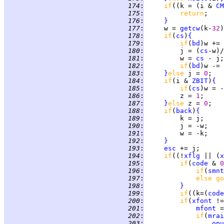
 174
:
if
((k = (i & 
CM
 175
:
return
 176
:
}
 177
:
     w = 
getcw
(k-
32
 178
:
if
(
cs
)
{
 179
:
if
(
bd
)w += 
 180
:
         j = (
cs
-w)/
 181
:
         w = 
cs
 182
:
if
(
bd
)w -= 
 183
:
}
else 
j = 
0
 184
:
if
(i & 
ZBIT
)
{
 185
:
if
(
cs
)w = -
 186
:
         z = 
1
 187
:
}
else 
z = 
0
 188
:
if
(
back
)
{
 189
:
 190
:
 191
:
 192
:
}
 193
:
esc
 194
:
if
((!
xflg
 || (
x
 195
:
if
(
code
 & 
0
 196
:
if
(
smnt
 197
:
else go
 198
:
}
 199
:
if
((k=(
code
 200
:
if
(
xfont
 !=
 201
:
mfont
 =
 202
:
if
(
mrai
 203
:
opu