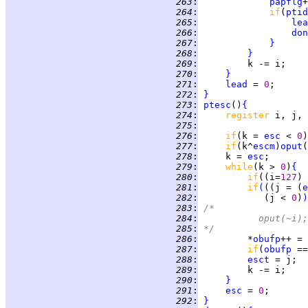
 263
:
papflg
 264
:
if
(
ptid
 265
:
lea
 266
:
don
 267
:
}
 268
:
}
 269
:
 270
:
}
 271
:
lead
 = 
0
 272
:
}
 273
:
ptesc
()
{
 274
:
register 
 275
:
 276
:
if
(k = 
esc
 < 
0
)
 277
:
if
(k^
escm
)
oput
(
 278
:
     k = 
esc
 279
:
while
(k > 
0
)
{
 280
:
if
((i=
127
 281
:
if
(
((j = (
e
 282
:
            (j < 
0
)
)
 283
:
/*
 284
:
		oput(~i);
 285
:
*/
 286
:
         *
obufp
 287
:
if
(
obufp
 ==
 288
:
esct
 289
:
 290
:
}
 291
:
esc
 = 
0
 292
:
}