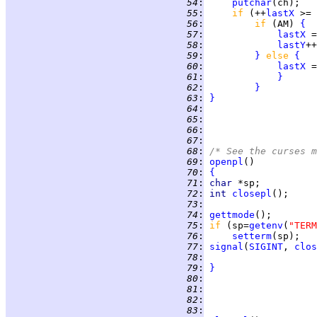
  54
:
putchar
  55
:
if 
(++
lastX
 >= 
  56
:
if 
(AM) 
{
  57
:
lastX
 =
  58
:
lastY
  59
:
}
else 
{
  60
:
lastX
 =
  61
:
}
  62
:
}
  63
:
}
  64
:
  65
:
  66
:
  67
:
  68
:
/* See the curses m
  69
:
openpl
  70
:
{
  71
:
char 
  72
:
int 
closepl
  73
:
  74
:
gettmode
  75
:
if 
(sp=
getenv
(
"TERM
  76
:
setterm
  77
:
signal
(
SIGINT
, 
clos
  78
:
  79
:
}
  80
:
  81
:
  82
:
  83
: