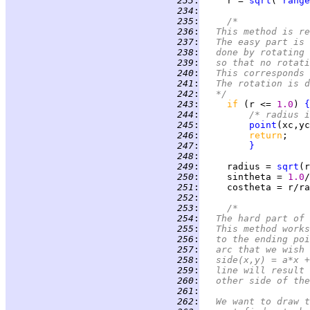
 233
:
     r = 
sqrt
( 
range
 234
:
 235
:
/*
 236
:
	This method is r
 237
:
	The easy part is
 238
:
	done by rotating
 239
:
	so that no rotat
 240
:
	This corresponds
 241
:
	The rotation is 
 242
:
	*/
 243
:
if 
(r <= 
1.0
) 
{
 244
:
/* radius i
 245
:
point
 246
:
return
 247
:
}
 248
:
 249
:
     radius = 
sqrt
(r
 250
:
     sintheta = 
1.0
 251
:
 252
:
 253
:
/*
 254
:
	The hard part of
 255
:
	This method work
 256
:
	to the ending po
 257
:
	arc that we wish
 258
:
	side(x,y) = a*x 
 259
:
	line will result
 260
:
	other side of th
 261
:
 262
:
	We want to draw 