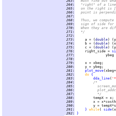
 263
:
	must find out wh
 264
:
	"right" of a lin
 265
:
	on the right is 
 266
:
	point is perpend
 267
:
 268
:
	Thus, we compute
 269
:
	sign of side for
 270
:
	When they are di
 271
:
	*/
 272
:
 273
:
     a = (
double
 274
:
     b = (
double
 275
:
     c = (
double
 276
:
     right_side = 
si
 277
:
               ybeg 
 278
:
 279
:
 280
:
 281
:
plot_move
 282
:
do 
{
 283
:
dda_line
(
'*
 284
:
/*
 285
:
		screen_
 286
:
		plot_add
 287
:
		*/
 288
:
 289
:
 290
:
 291
:
}
while
( 
side
 292
:
}