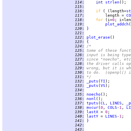
 114
:
int 
strlen
 115
:
 116
:
if 
( (length=
st
 117
:
         length = 
CO
 118
:
for 
(i=
0
 119
:
plot_addch
 120
:
}
 121
:
 122
:
plot_erase
 123
:
{
 124
:
/*
 125
:
Some of these funct
 126
:
input is being type
 127
:
since "noecho", etc
 128
:
the driver calls op
 129
:
wrong, but it is wh
 130
:
to do.  (openpl() i
 131
:
*/
 132
:
_puts
(
TI
 133
:
_puts
(
VS
 134
:
 135
:
noecho
 136
:
nonl
 137
:
tputs
(
CL
, 
LINES
, 
_p
 138
:
mvcur
(
0
, 
COLS
-
1
, 
LI
 139
:
lastX
 = 
0
 140
:
lastY
 = 
LINES
-
1
 141
:
}
 142
:
 143
: