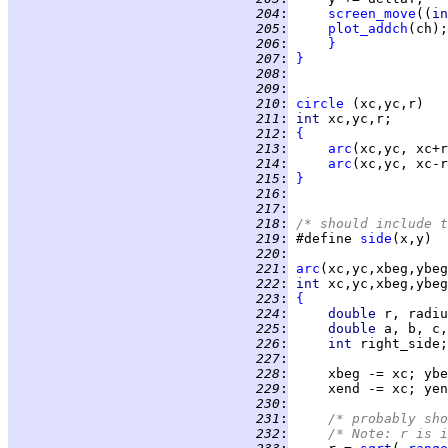
 204
:
screen_move
((
in
 205
:
plot_addch
 206
:
}
 207
:
}
 208
:
 209
:
 210
:
circle
 211
:
int 
 212
:
{
 213
:
arc
 214
:
arc
 215
:
}
 216
:
 217
:
 218
:
/* should include t
 219
:
 #define 
side
(x,y)  
 220
:
 221
:
arc
 222
:
int 
 223
:
{
 224
:
double 
 225
:
double 
 226
:
int 
 227
:
 228
:
 229
:
 230
:
 231
:
/* probably sh
 232
:
/* Note: r is i