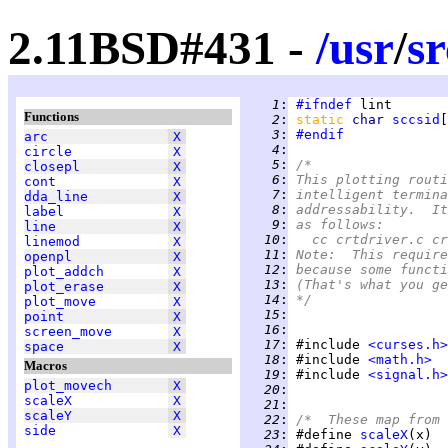
2.11BSD#431 -
/
usr
/
sr
   1
:
#ifndef
Functions
   2
:
static 
char 
sccsid
[
   3
:
#endif
arc
X
   4
:
circle
X
   5
:
/*
closepl
X
   6
:
This plotting routi
cont
X
   7
:
intelligent termina
dda_line
X
   8
:
addressability.  It
label
X
   9
:
as follows:
line
X
  10
:
	cc crtdriver.c c
linemod
X
  11
:
Note:  This require
openpl
X
  12
:
because some functi
plot_addch
X
  13
:
(That's what you ge
plot_erase
X
  14
:
*/
plot_move
X
  15
:
point
X
  16
:
screen_move
X
  17
:
 #include 
<curses.h>
space
X
  18
:
 #include 
<math.h>
Macros
  19
:
 #include 
<signal.h>
plot_movech
X
  20
:
scaleX
X
  21
:
scaleY
X
  22
:
/*  These map from 
side
X
  23
:
 #define 
scaleX
(x)  