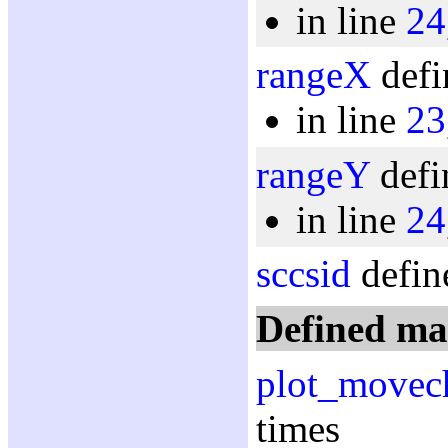
in line
24
rangeX
defi
in line
23
rangeY
defi
in line
24
sccsid
defin
Defined ma
plot_movec
times