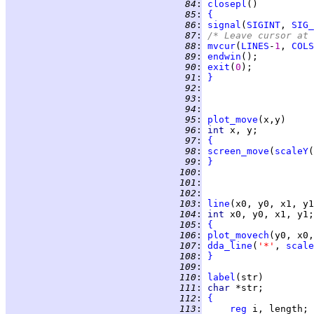
  84
:
closepl
  85
:
{
  86
:
signal
(
SIGINT
, 
SIG_
  87
:
/* Leave cursor at 
  88
:
mvcur
(
LINES
-
1
, 
COLS
  89
:
endwin
  90
:
exit
(
0
  91
:
}
  92
:
  93
:
  94
:
  95
:
plot_move
  96
:
int 
  97
:
{
  98
:
screen_move
(
scaleY
(
  99
:
}
 100
:
 101
:
 102
:
 103
:
line
 104
:
int 
 105
:
{
 106
:
plot_movech
(y0, x0,
 107
:
dda_line
(
'*'
, 
scale
 108
:
}
 109
:
 110
:
label
 111
:
char 
 112
:
{
 113
:
reg