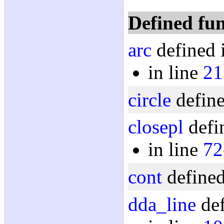
Defined fun
arc
defined 
in line
21
circle
define
closepl
defi
in line
72
cont
defined
dda_line
def