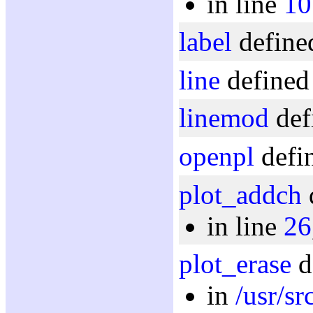
in line
10
label
defined
line
defined 
linemod
def
openpl
defin
plot_addch
in line
26
plot_erase
d
in
/usr/sr