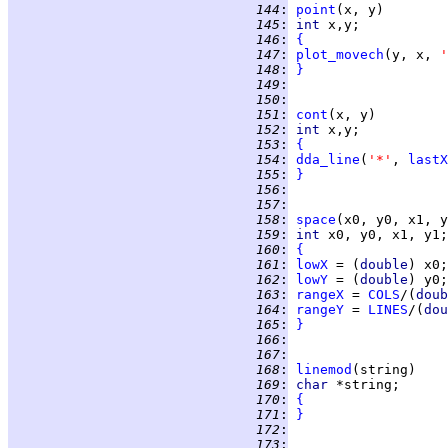
 144
:
point
 145
:
int 
 146
:
{
 147
:
plot_movech
(y, x, 
'
 148
:
}
 149
:
 150
:
 151
:
cont
 152
:
int 
 153
:
{
 154
:
dda_line
(
'*'
, 
lastX
 155
:
}
 156
:
 157
:
 158
:
space
 159
:
int 
 160
:
{
 161
:
lowX
 = (
double
 162
:
lowY
 = (
double
 163
:
rangeX
 = 
COLS
/(
doub
 164
:
rangeY
 = 
LINES
/(
dou
 165
:
}
 166
:
 167
:
 168
:
linemod
 169
:
char 
 170
:
{
 171
:
}
 172
:
 173
: