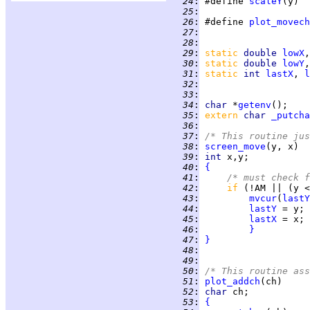
  24
:
 #define 
scaleY
(y)  
  25
:
  26
:
 #define 
plot_movech
  27
:
  28
:
  29
:
static 
double 
lowX
,
  30
:
static 
double 
lowY
,
  31
:
static 
int 
lastX
, 
l
  32
:
  33
:
  34
:
char 
*
getenv
  35
:
extern 
char 
_putcha
  36
:
  37
:
/* This routine jus
  38
:
screen_move
  39
:
int 
  40
:
{
  41
:
/* must check f
  42
:
if 
(!AM || (y <
  43
:
mvcur
(
lastY
  44
:
lastY
  45
:
lastX
  46
:
}
  47
:
}
  48
:
  49
:
  50
:
/* This routine ass
  51
:
plot_addch
  52
:
char 
  53
:
{