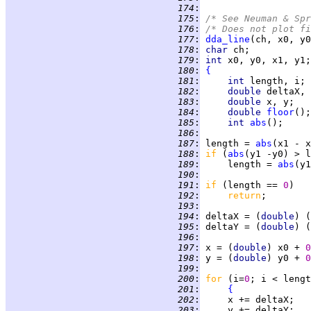
 174
:
 175
:
/* See Neuman & Spr
 176
:
/* Does not plot fi
 177
:
dda_line
 178
:
char 
 179
:
int 
x0, y0, x1, y1;
 180
:
{
 181
:
int 
 182
:
double 
 183
:
double 
 184
:
double 
floor
 185
:
int 
abs
 186
:
 187
:
 length = 
abs
 188
:
if 
(
abs
 189
:
     length = 
abs
 190
:
 191
:
if 
(length == 
0
 192
:
return
 193
:
 194
:
 deltaX = (
double
) (
 195
:
 deltaY = (
double
) (
 196
:
 197
:
 x = (
double
) x0 + 
0
 198
:
 y = (
double
) y0 + 
0
 199
:
 200
:
for 
(i=
0
 201
:
{
 202
:
 203
: