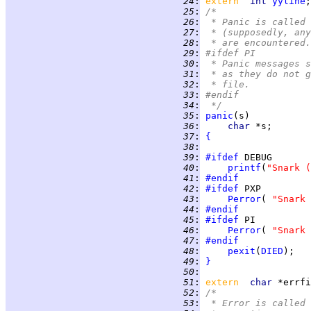
  24
:
extern  
int 
yyline
  25
:
/*
  26
:
 * Panic is called 
  27
:
 * (supposedly, any
  28
:
 * are encountered.
  29
:
#ifdef PI
  30
:
 * Panic messages s
  31
:
 * as they do not g
  32
:
 * file.
  33
:
#endif
  34
:
 */
  35
:
panic
  36
:
char 
  37
:
{
  38
:
  39
:
#ifdef
  40
:
printf
(
"Snark (
  41
:
#endif
  42
:
#ifdef
  43
:
Perror
( 
"Snark 
  44
:
#endif
  45
:
#ifdef
  46
:
Perror
( 
"Snark 
  47
:
#endif
  48
:
pexit
(
DIED
  49
:
}
  50
:
  51
:
extern  
char 
  52
:
/*
  53
:
 * Error is called 