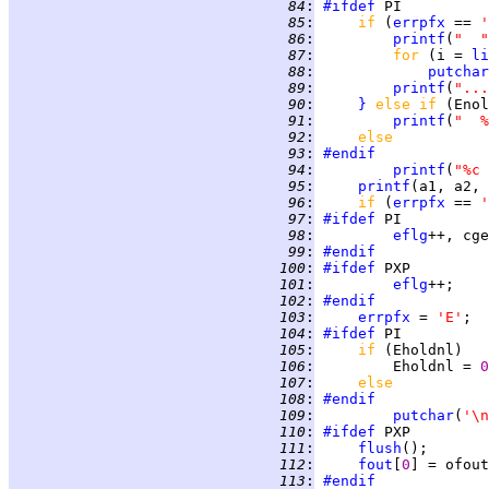
  84
:
#ifdef
  85
:
if 
(
errpfx
 == 
'
  86
:
printf
(
"  "
  87
:
for 
(i = 
li
  88
:
putchar
  89
:
printf
(
"...
  90
:
}
else if 
  91
:
printf
(
"  %
  92
:
else
  93
:
#endif
  94
:
printf
(
"%c 
  95
:
printf
  96
:
if 
(
errpfx
 == 
'
  97
:
#ifdef
  98
:
eflg
  99
:
#endif
 100
:
#ifdef
 101
:
eflg
 102
:
#endif
 103
:
errpfx
 = 
'E'
 104
:
#ifdef
 105
:
if 
 106
:
         Eholdnl = 
0
 107
:
else
 108
:
#endif
 109
:
putchar
(
'\n
 110
:
#ifdef
 111
:
flush
 112
:
fout
[
0
 113
:
#endif