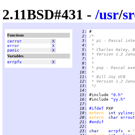
2.11BSD#431 -
/
usr
/
sr
   1
:
Functions
   2
:
/*
   3
:
 * pi - Pascal inte
cerror
X
   4
:
 *
error
X
   5
:
 * Charles Haley, B
panic
X
   6
:
 * Version 1.2 Janu
Variables
   7
:
 *
errpfx
X
   8
:
 *
   9
:
 * pxp - Pascal exe
  10
:
 *
  11
:
 * Bill Joy UCB
  12
:
 * Version 1.2 Janu
  13
:
 */
  14
:
  15
:
 #include 
"0.h"
  16
:
 #include 
"yy.h"
  17
:
  18
:
#ifdef
  19
:
extern  
int 
yyline
  20
:
extern  
char 
errout
  21
:
#endif
  22
:
  23
:
char    
errpfx
  = 
'