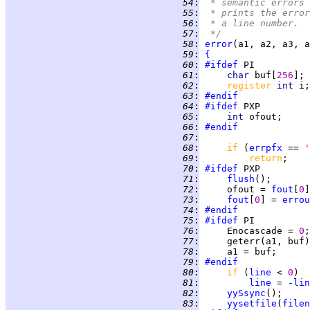
  54
:
 * semantic errors 
  55
:
 * prints the error
  56
:
 * a line number.
  57
:
 */
  58
:
error
  59
:
{
  60
:
#ifdef
  61
:
char 
buf[
256
  62
:
register 
int 
  63
:
#endif
  64
:
#ifdef
  65
:
int 
  66
:
#endif
  67
:
  68
:
if 
(
errpfx
 == 
'
  69
:
return
  70
:
#ifdef
  71
:
flush
  72
:
     ofout = 
fout
[
0
  73
:
fout
[
0
] = 
errou
  74
:
#endif
  75
:
#ifdef
  76
:
     Enocascade = 
0
  77
:
  78
:
  79
:
#endif
  80
:
if 
(
line
 < 
0
  81
:
line
 = -
lin
  82
:
yySsync
  83
:
yysetfile
(
filen