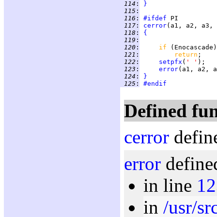
 114
:
}
 115
:
 116
:
#ifdef
 117
:
cerror
 118
:
{
 119
:
 120
:
if 
 121
:
return
 122
:
setpfx
(
' '
 123
:
error
 124
:
}
 125
:
#endif
Defined fun
cerror
defin
error
defined
in line
12
in
/usr/sr