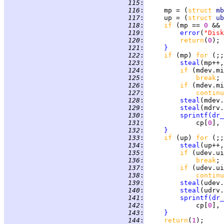
 115
:
 116
:
     mp = (
struct 
mb
 117
:
     up = (
struct 
ub
 118
:
if 
(mp == 
0 
&& 
 119
:
error
(
"Disk
 120
:
return
(
0
 121
:
}
 122
:
if 
(mp) 
for 
(;;
 123
:
steal
 124
:
if 
(mdev.mi
 125
:
break
 126
:
if 
(mdev.mi
 127
:
continu
 128
:
steal
 129
:
steal
 130
:
sprintf
(
dr_
 131
:
             cp[
0
], 
 132
:
}
 133
:
if 
(up) 
for 
(;;
 134
:
steal
 135
:
if 
(udev.ui
 136
:
break
 137
:
if 
(udev.ui
 138
:
continu
 139
:
steal
 140
:
steal
 141
:
sprintf
(
dr_
 142
:
             cp[
0
], 
 143
:
}
 144
:
return
(
1