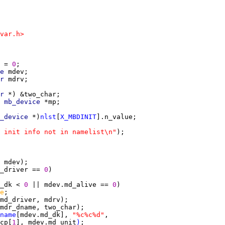
var.h>
 = 
0
e 
r 
r 
 
mb_device 
_device 
*)
nlst
[
X_MBDINIT
 init info not in namelist\n"
_driver == 
0
_dk < 
0 
|| mdev.md_alive == 
0
e
name
[mdev.md_dk], 
"%c%c%d"
cp[
1
], mdev.md_unit
)