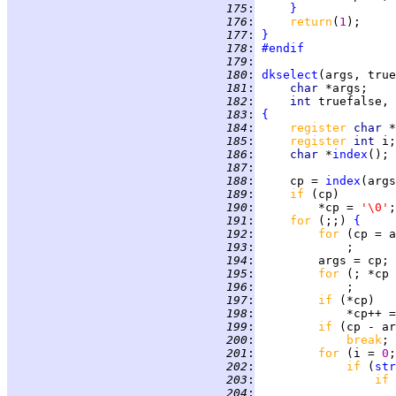
 175
:
}
 176
:
return
(
1
 177
:
}
 178
:
#endif
 179
:
 180
:
dkselect
 181
:
char 
 182
:
int 
 183
:
{
 184
:
register 
char 
 185
:
register 
int 
 186
:
char 
*
index
 187
:
 188
:
     cp = 
index
(args
 189
:
if 
 190
:
         *cp = 
'\0'
 191
:
for 
(;;) 
{
 192
:
for 
(cp = a
 193
:
 194
:
 195
:
for 
(; *cp 
 196
:
 197
:
if 
 198
:
             *cp++ =
 199
:
if 
(cp - ar
 200
:
break
 201
:
for 
(i = 
0
;
 202
:
if 
(
str
 203
:
if 
 204
: