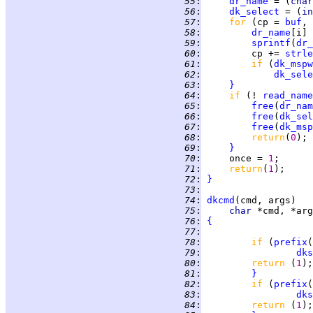
  55
:
dr_name
 = (
char
  56
:
dk_select
 = (
in
  57
:
for 
(cp = 
buf
, 
  58
:
dr_name
  59
:
sprintf
(
dr_
  60
:
         cp += 
strle
  61
:
if 
(
dk_mspw
  62
:
dk_sele
  63
:
}
  64
:
if 
(! 
read_name
  65
:
free
(
dr_nam
  66
:
free
(
dk_sel
  67
:
free
(
dk_msp
  68
:
return
(
0
  69
:
}
  70
:
     once = 
1
  71
:
return
(
1
  72
:
}
  73
:
  74
:
dkcmd
  75
:
char 
  76
:
{
  77
:
  78
:
if 
(
prefix
(
  79
:
dks
  80
:
return 
(
1
  81
:
}
  82
:
if 
(
prefix
(
  83
:
dks
  84
:
return 
(
1