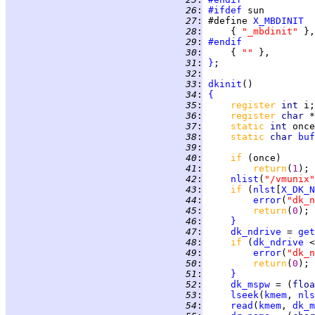
  26
:
#ifdef
  27
:
 #define 
X_MBDINIT
  28
:
     { 
"_mbdinit" 
  29
:
#endif
  30
:
     { 
"" 
  31
:
}
  32
:
  33
:
dkinit
  34
:
{
  35
:
register 
int 
  36
:
register 
char 
  37
:
static 
int 
once
  38
:
static 
char 
buf
  39
:
  40
:
if 
  41
:
return
(
1
  42
:
nlist
(
"/vmunix"
  43
:
if 
(
nlst
[
X_DK_N
  44
:
error
(
"dk_n
  45
:
return
(
0
  46
:
}
  47
:
dk_ndrive
 = 
get
  48
:
if 
(
dk_ndrive
 <
  49
:
error
(
"dk_n
  50
:
return
(
0
  51
:
}
  52
:
dk_mspw
 = (
floa
  53
:
lseek
(
kmem
, 
nls
  54
:
read
(
kmem
, 
dk_m