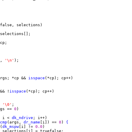
, 
'\n'
rgs; *cp && 
isspace
&& !
isspace
 
'\0'
gs == 
0
 i < 
dk_ndrive
cmp
(args, 
dr_name
[i]) == 
0
) 
{
(
dk_mspw
[i] != 
0.0