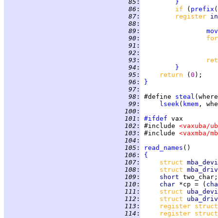
  85
:
}
  86
:
if 
(
prefix
(
  87
:
register 
in
  88
:
  89
:
mov
  90
:
for
  91
:
  92
:
  93
:
ret
  94
:
}
  95
:
return 
(
0
  96
:
}
  97
:
  98
:
 #define 
steal
  99
:
lseek
(
kmem
, whe
 100
:
 101
:
#ifdef
 102
:
 #include 
<vaxuba/ub
 103
:
 #include 
<vaxmba/mb
 104
:
 105
:
read_names
 106
:
{
 107
:
struct 
mba_devi
 108
:
struct 
mba_driv
 109
:
short 
 110
:
char 
*cp = (
cha
 111
:
struct 
uba_devi
 112
:
struct 
uba_driv
 113
:
register struct
 114
:
register struct