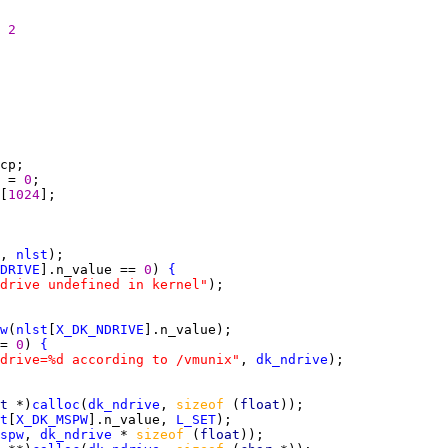
2
 = 
0
[
1024
, 
nlst
DRIVE
].n_value == 
0
) 
{
drive undefined in kernel"
w
(
nlst
[
X_DK_NDRIVE
= 
0
) 
{
drive=%d according to /vmunix"
, 
dk_ndrive
t 
*)
calloc
(
dk_ndrive
, 
sizeof 
(
float
t
[
X_DK_MSPW
].n_value, 
L_SET
spw
, 
dk_ndrive
 * 
sizeof 
(
float