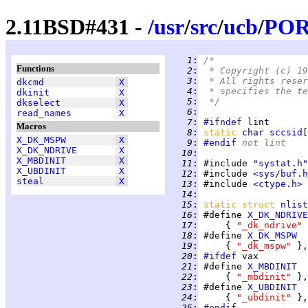
2.11BSD#431 -
/
usr
/
src
/
ucb
/
PO
   1
:
/*
Functions
   2
:
 * Copyright (c) 19
   3
:
 * All rights reser
dkcmd
X
   4
:
 * specifies the te
dkinit
X
   5
:
 */
dkselect
X
   6
:
read_names
X
   7
:
#ifndef
Macros
   8
:
static 
char 
sccsid
[
X_DK_MSPW
X
   9
:
#endif
 not lint
X_DK_NDRIVE
X
  10
:
X_MBDINIT
X
  11
:
 #include 
"systat.h"
X_UBDINIT
X
  12
:
 #include 
<sys/buf.h
steal
X
  13
:
 #include 
<ctype.h>
  14
:
  15
:
static struct 
nlist
  16
:
 #define 
X_DK_NDRIVE
  17
:
     { 
"_dk_ndrive" 
  18
:
 #define 
X_DK_MSPW
  19
:
     { 
"_dk_mspw" 
  20
:
#ifdef
  21
:
 #define 
X_MBDINIT
  22
:
     { 
"_mbdinit" 
  23
:
 #define 
X_UBDINIT
  24
:
     { 
"_ubdinit" 
  25
:
#endif