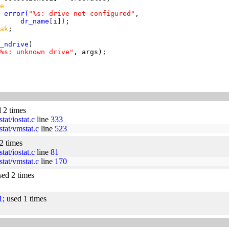
e
error
(
"%s: drive not configured"
dr_name
[i]
)
ak
_ndrive
%s: unknown drive"
d 2 times
at/iostat.c
line
333
tat/vmstat.c
line
523
 2 times
at/iostat.c
line
81
tat/vmstat.c
line
170
sed 2 times
1
; used 1 times