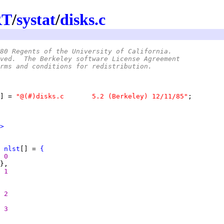
RT
/
systat
/
disks.c
80 Regents of the University of California.
ved.  The Berkeley software License Agreement
rms and conditions for redistribution.
] = 
"@(#)disks.c	5.2 (Berkeley) 12/11/85"
>
nlst
[] = 
{
0
1
2
3