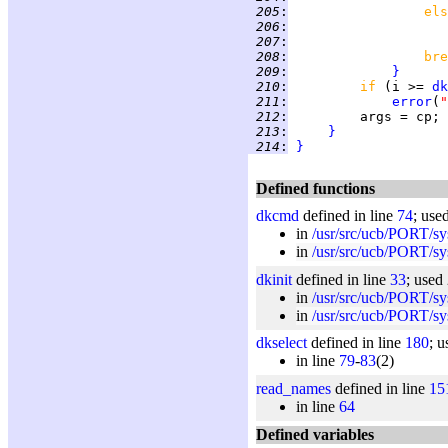
 205
:
els
 206
:
 207
:
 208
:
bre
 209
:
}
 210
:
if 
(i >= 
dk
 211
:
error
(
"
 212
:
 213
:
}
 214
:
}
Defined functions
dkcmd
defined in line
74
; use
in
/usr/src/ucb/PORT/syst
in
/usr/src/ucb/PORT/sys
dkinit
defined in line
33
; used
in
/usr/src/ucb/PORT/syst
in
/usr/src/ucb/PORT/sys
dkselect
defined in line
180
; u
in line
79
-
83
(2)
read_names
defined in line
15
in line
64
Defined variables