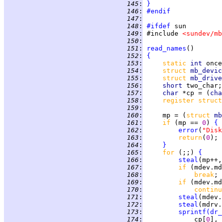
 145
:
}
 146
:
#endif
 147
:
 148
:
#ifdef
 149
:
 #include 
<sundev/mb
 150
:
 151
:
read_names
 152
:
{
 153
:
static 
int 
once
 154
:
struct 
mb_devic
 155
:
struct 
mb_drive
 156
:
short 
 157
:
char 
*cp = (
cha
 158
:
register struct
 159
:
 160
:
     mp = (
struct 
mb
 161
:
if 
(mp == 
0
) 
{
 162
:
error
(
"Disk
 163
:
return
(
0
 164
:
}
 165
:
for 
(;;) 
{
 166
:
steal
 167
:
if 
(mdev.md
 168
:
break
 169
:
if 
(mdev.md
 170
:
continu
 171
:
steal
 172
:
steal
 173
:
sprintf
(
dr_
 174
:
             cp[
0
], 