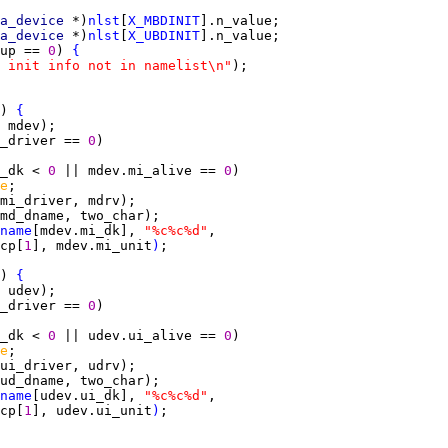
a_device 
*)
nlst
[
X_MBDINIT
a_device 
*)
nlst
[
X_UBDINIT
up == 
0
) 
{
 init info not in namelist\n"
) 
{
_driver == 
0
_dk < 
0 
|| mdev.mi_alive == 
0
e
name
[mdev.mi_dk], 
"%c%c%d"
cp[
1
], mdev.mi_unit
)
) 
{
_driver == 
0
_dk < 
0 
|| udev.ui_alive == 
0
e
name
[udev.ui_dk], 
"%c%c%d"
cp[
1
], udev.ui_unit
)