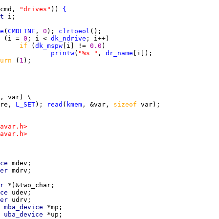
cmd, 
"drives"
)) 
{
t 
e
(
CMDLINE
, 
0
); 
clrtoeol
 
(i = 
0
; i < 
dk_ndrive
if 
(
dk_mspw
[i] != 
0.0
printw
(
"%s "
, 
dr_name
urn 
(
1
re, 
L_SET
); 
read
(
kmem
, &var, 
sizeof 
avar.h>
avar.h>
ce 
er 
r 
ce 
er 
 
mba_device 
 
uba_device 