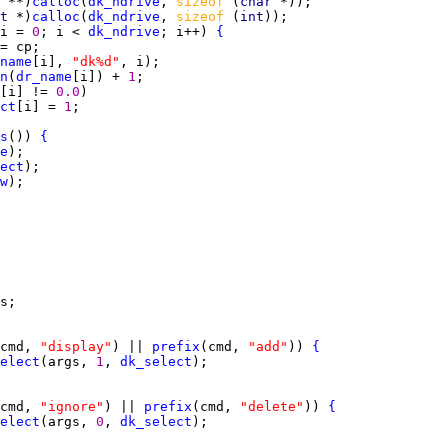
 
**)
calloc
(
dk_ndrive
, 
sizeof 
(
char 
t 
*)
calloc
(
dk_ndrive
, 
sizeof 
(
int
i = 
0
; i < 
dk_ndrive
; i++) 
{
name
[i], 
"dk%d"
n
(
dr_name
[i]) + 
1
[i] != 
0.0
ct
[i] = 
1
s
()) 
{
e
ect
w
cmd, 
"display"
) || 
prefix
(cmd, 
"add"
)) 
{
elect
(args, 
1
, 
dk_select
cmd, 
"ignore"
) || 
prefix
(cmd, 
"delete"
)) 
{
elect
(args, 
0
, 
dk_select